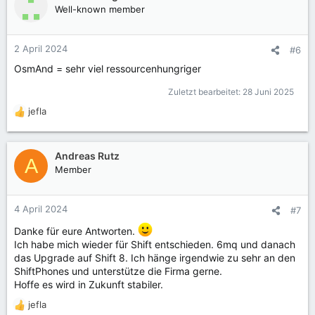
t
Well-known member
i
o
n
2 April 2024
#6
e
OsmAnd = sehr viel ressourcenhungriger
n
:
Zuletzt bearbeitet:
28 Juni 2025
jefla
R
e
a
k
Andreas Rutz
A
t
Member
i
o
n
4 April 2024
#7
e
n
Danke für eure Antworten.
:
Ich habe mich wieder für Shift entschieden. 6mq und danach
das Upgrade auf Shift 8. Ich hänge irgendwie zu sehr an den
ShiftPhones und unterstütze die Firma gerne.
Hoffe es wird in Zukunft stabiler.
jefla
R