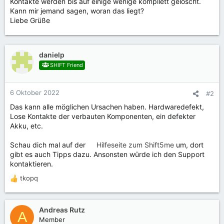
Kontakte werden bis auf einige wenige kompllett gelöscht.
Kann mir jemand sagen, woran das liegt?
Liebe Grüße
danielp
SHIFT Friend
6 Oktober 2022
#2
Das kann alle möglichen Ursachen haben. Hardwaredefekt,
Lose Kontakte der verbauten Komponenten, ein defekter
Akku, etc.
Schau dich mal auf der
Hilfeseite zum Shift5me
um, dort
gibt es auch Tipps dazu. Ansonsten würde ich den Support
kontaktieren.
tkopq
R
e
a
k
Andreas Rutz
A
t
Member