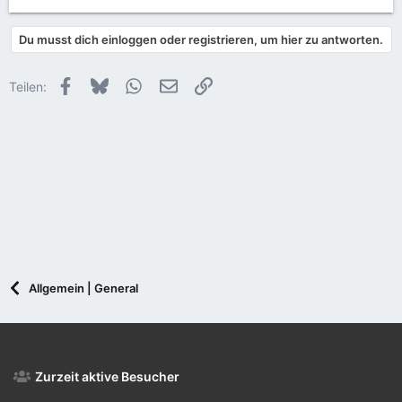
e
a
Du musst dich einloggen oder registrieren, um hier zu antworten.
k
t
i
Facebook
Bluesky
WhatsApp
E-Mail
Link
Teilen:
o
n
e
n
:
Allgemein | General
Zurzeit aktive Besucher