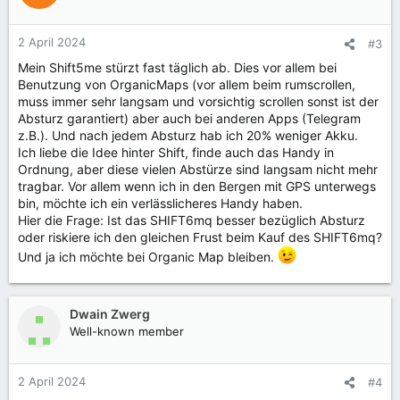
i
o
n
2 April 2024
#3
e
Mein Shift5me stürzt fast täglich ab. Dies vor allem bei
n
Benutzung von OrganicMaps (vor allem beim rumscrollen,
:
muss immer sehr langsam und vorsichtig scrollen sonst ist der
Absturz garantiert) aber auch bei anderen Apps (Telegram
z.B.). Und nach jedem Absturz hab ich 20% weniger Akku.
Ich liebe die Idee hinter Shift, finde auch das Handy in
Ordnung, aber diese vielen Abstürze sind langsam nicht mehr
tragbar. Vor allem wenn ich in den Bergen mit GPS unterwegs
bin, möchte ich ein verlässlicheres Handy haben.
Hier die Frage: Ist das SHIFT6mq besser bezüglich Absturz
oder riskiere ich den gleichen Frust beim Kauf des SHIFT6mq?
Und ja ich möchte bei Organic Map bleiben.
Dwain Zwerg
Well-known member
2 April 2024
#4