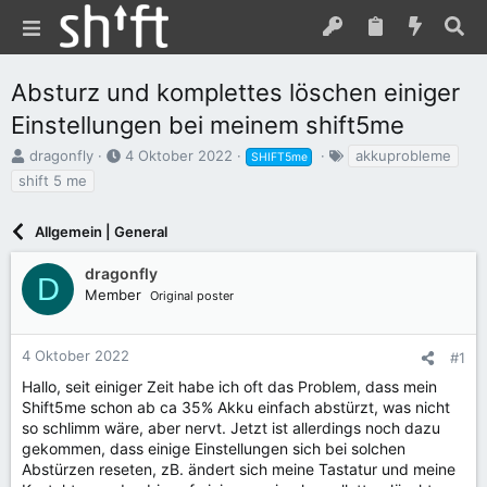
Absturz und komplettes löschen einiger
Einstellungen bei meinem shift5me
E
E
S
dragonfly
4 Oktober 2022
akkuprobleme
SHIFT5me
r
r
c
shift 5 me
s
s
h
t
t
l
e
Allgemein | General
e
a
l
l
g
l
l
w
dragonfly
D
e
t
o
Member
Original poster
r
a
r
m
t
e
4 Oktober 2022
#1
Hallo, seit einiger Zeit habe ich oft das Problem, dass mein
Shift5me schon ab ca 35% Akku einfach abstürzt, was nicht
so schlimm wäre, aber nervt. Jetzt ist allerdings noch dazu
gekommen, dass einige Einstellungen sich bei solchen
Abstürzen reseten, zB. ändert sich meine Tastatur und meine