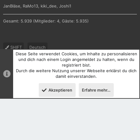
JanBläse
RaMo13
kiki_dee
Joshi1
Gesamt: 5.939 (Mitglieder: 4, Gäste: 5.935)
SHIFT
Deutsch
Diese Seite verwendet Cookies, um Inhalte zu personalisieren
Nutzungsbedingungen
Datenschutz
Hilfe und Impressum
und dich nach einem Login angemeldet zu halten, wenn du
registriert bist.
R
Durch die weitere Nutzung unserer Webseite erklärst du dich
S
S
damit einverstanden.
®
Community platform by XenForo
© 2010-2026 XenForo Ltd.
Akzeptieren
Erfahre mehr…
Oben
Unten