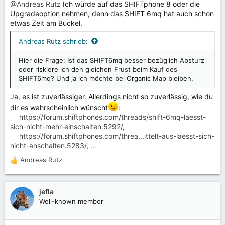
@Andreas Rutz
Ich würde auf das SHIFTphone 8 oder die
Upgradeoption nehmen, denn das SHIFT 6mq hat auch schon
etwas Zeit am Buckel.
Andreas Rutz schrieb:
Hier die Frage: Ist das SHIFT6mq besser bezüglich Absturz
oder riskiere ich den gleichen Frust beim Kauf des
SHIFT6mq? Und ja ich möchte bei Organic Map bleiben.
Ja, es ist zuverlässiger. Allerdings nicht so zuverlässig, wie du
dir es wahrscheinlich wünscht
:
https://forum.shiftphones.com/threads/shift-6mq-laesst-
sich-nicht-mehr-einschalten.5292/
,
https://forum.shiftphones.com/threa...ittelt-aus-laesst-sich-
nicht-anschalten.5283/
, …
Andreas Rutz
R
e
a
k
jefla
t
Well-known member
i
o