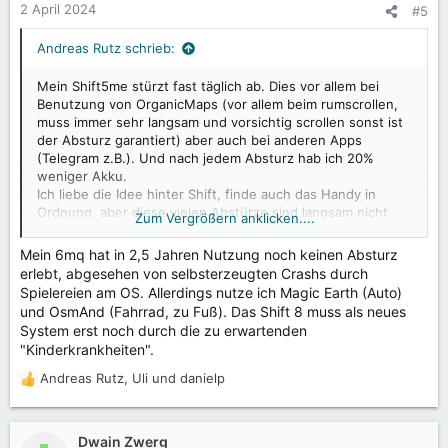
n
2 April 2024
#5
e
n
Andreas Rutz schrieb:
:
Mein Shift5me stürzt fast täglich ab. Dies vor allem bei
Benutzung von OrganicMaps (vor allem beim rumscrollen,
muss immer sehr langsam und vorsichtig scrollen sonst ist
der Absturz garantiert) aber auch bei anderen Apps
(Telegram z.B.). Und nach jedem Absturz hab ich 20%
weniger Akku.
Ich liebe die Idee hinter Shift, finde auch das Handy in
Ordnung, aber diese vielen Abstürze sind langsam nicht
Zum Vergrößern anklicken....
mehr tragbar. Vor allem wenn ich in den Bergen mit GPS
unterwegs bin, möchte ich ein verlässlicheres Handy
Mein 6mq hat in 2,5 Jahren Nutzung noch keinen Absturz
haben.
erlebt, abgesehen von selbsterzeugten Crashs durch
Hier die Frage: Ist das SHIFT6mq besser bezüglich Absturz
Spielereien am OS. Allerdings nutze ich Magic Earth (Auto)
oder riskiere ich den gleichen Frust beim Kauf des
und OsmAnd (Fahrrad, zu Fuß). Das Shift 8 muss als neues
SHIFT6mq? Und ja ich möchte bei Organic Map bleiben.
System erst noch durch die zu erwartenden
"Kinderkrankheiten".
Andreas Rutz
,
Uli
und
danielp
R
e
a
k
Dwain Zwerg