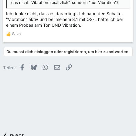
das nicht "Vibration zusätzlich", sondern "nur Vibration"?
Ich denke nicht, dass es daran liegt. Ich habe den Schalter
"Vibration" aktiv und bei meinem 8.1 mit OS-L hatte ich bei
einem Probealarm Ton UND Vibration.
Silva
R
e
a
Du musst dich einloggen oder registrieren, um hier zu antworten.
k
t
i
Facebook
Bluesky
WhatsApp
E-Mail
Link
Teilen:
o
n
e
n
:
ShiftOS