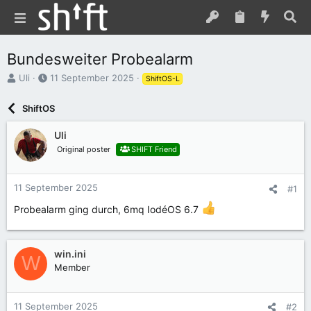
Bundesweiter Probealarm
E
E
Uli
11 September 2025
ShiftOS-L
r
r
s
s
ShiftOS
t
t
e
e
Uli
l
l
Original poster
SHIFT Friend
l
l
e
t
r
a
11 September 2025
#1
m
Probealarm ging durch, 6mq IodéOS 6.7
win.ini
W
Member
11 September 2025
#2