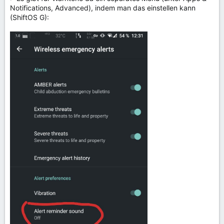
Daten angeben, eine Handynummer muss nicht bekannt
Notifications, Advanced), indem man das einstellen kann
sein.
(ShiftOS G):