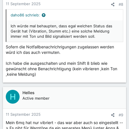
erfüllt sein:
11 September 2025
#8
• Eine aktuelles Betriebssystem ist installiert - Android ab
Version 11 oder iOS ab Version 16.1.
daho86 schrieb:
• Die Funktion "Notfallwarnungen" ist in den Einstellungen
aktiviert.
Ich würde mal behaupten, dass egal welchen Status das
Gerät hat (Vibration, Stumm etc.) eine solche Meldung
So aktivieren Sie Notfallwarnungen:
immer mit Ton und Bild signalisiert werden soll.
iPhone: Einstellungen → Mitteilungen → Cell
Sofern die Notfallbenachrichrigungen zugelassen werden
Broadcast-Warnungen.
würd ich das auch vermuten.
Android: In Einstellungen über die Suchfunktion nach
"Drahtlose Notfallwarnungen" oder
Ich habe die ausgeschalten und mein Shift 8 blieb wie
"Notfallbenachrichtigungen für Mobilgeräte" suchen.
gewünscht ohne Benachrichtigung (kein vibrieren ,kein Ton
,keine Meldung)
Hier finden Sie detaillierte Schritt-für-Schritt-Anleitungen:
Einstellung für Apple-Geräte
Helles
H
Einstellung für Google-Geräte
Active member
Einstellung für Samsung-Geräte
Einstellung für Sony-Geräte
11 September 2025
#9
Cell Broadcast wird komplett anonym betrieben. Nutzer
Mein 6mq hat nur vibriert - das war aber auch so eingestellt --
müssen sich nirgendwo dafür anmelden oder persönliche
> Es gibt für Warntöne da ein separates Menü (unter Apps &