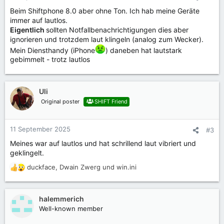
Beim Shiftphone 8.0 aber ohne Ton. Ich hab meine Geräte
immer auf lautlos.
Eigentlich
sollten Notfallbenachrichtigungen dies aber
ignorieren und trotzdem laut klingeln (analog zum Wecker).
Mein Diensthandy (iPhone
) daneben hat lautstark
gebimmelt - trotz lautlos
Uli
Original poster
SHIFT Friend
11 September 2025
#3
Meines war auf lautlos und hat schrillend laut vibriert und
geklingelt.
duckface
,
Dwain Zwerg
und
win.ini
R
e
a
k
halemmerich
t
Well-known member
i