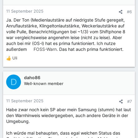
11 September 2025
#6
Ja. Der Ton (Medienlautstäre auf niedrigste Stufe geregelt,
Anruflautstärke, Klingeltonlautstärke, Weckerlautstärke auf
volle Pulle, Benachrichtigungen bei ~1/3) vom Shiftphone 8
war vergleichsweise angenehm leise (nicht zu leise). Aber
auch bei mir (OS-l) hat es prima funktioniert. Ich nutze
außerdem
FOSS-Warn
. Das hat auch prima funktioniert.
Uli
R
e
a
k
daho86
D
t
Well-known member
i
o
n
11 September 2025
#7
e
Habe zwar noch kein SP aber mein Samsung (stumm) hat laut
n
den Warnhinweis wiedergegeben, auch andere Geräte in der
:
Umgebung.
Ich würde mal behaupten, dass egal welchen Status das