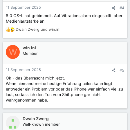
o
n
11 September 2025
#4
e
8.0 OS-L hat gebimmelt. Auf Vibrationsalarm eingestellt, aber
n
Medienlautstärke an.
:
Dwain Zwerg
und
win.ini
R
e
a
k
win.ini
W
t
Member
i
o
n
11 September 2025
#5
e
Ok - das überrascht mich jetzt.
n
Wenn niemand meine heutige Erfahrung teilen kann liegt
:
entweder ein Problem vor oder das iPhone war einfach viel zu
laut, sodass ich den Ton vom Shiftphone gar nicht
wahrgenommen habe.
Dwain Zwerg
Well-known member