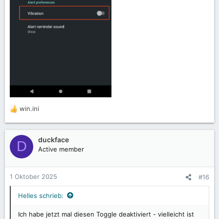
win.ini
R
e
a
k
duckface
D
t
Active member
i
o
n
1 Oktober 2025
#16
e
n
Helles schrieb:
:
Ich habe jetzt mal diesen Toggle deaktiviert - vielleicht ist