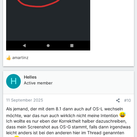
amartinz
R
e
a
k
Helles
H
t
Active member
i
o
n
11 September 2025
#10
e
Als jemand, der mit dem 8.1 dann auch auf OS-L wechseln
n
:
möchte, war das nun auch wirklich nicht meine Intention
Ich wollte es nur eben der Korrektheit halber dazuschreiben,
dass mein Screenshot aus OS-G stammt, falls dann irgendwas
leicht anders ist bei den anderen hier im Thread genannten