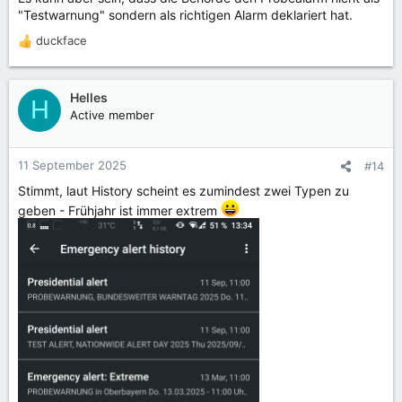
"Testwarnung" sondern als richtigen Alarm deklariert hat.
duckface
R
e
a
k
Helles
H
t
Active member
i
o
n
11 September 2025
#14
e
Stimmt, laut History scheint es zumindest zwei Typen zu
n
:
geben - Frühjahr ist immer extrem