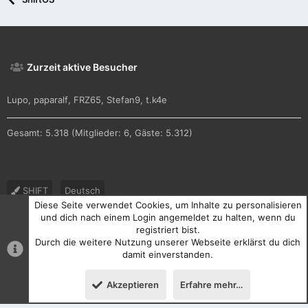
Zurzeit aktive Besucher
Lupo
paparalf
FRZ65
Stefan9
t.k4e
Gesamt: 5.318 (Mitglieder: 6, Gäste: 5.312)
SHIFT
Deutsch
Diese Seite verwendet Cookies, um Inhalte zu personalisieren
Nutzungsbedingungen
Datenschutz
Hilfe und Impressum
und dich nach einem Login angemeldet zu halten, wenn du
registriert bist.
R
Durch die weitere Nutzung unserer Webseite erklärst du dich
S
S
damit einverstanden.
®
Community platform by XenForo
© 2010-2026 XenForo Ltd.
Akzeptieren
Erfahre mehr…
Oben
Unten