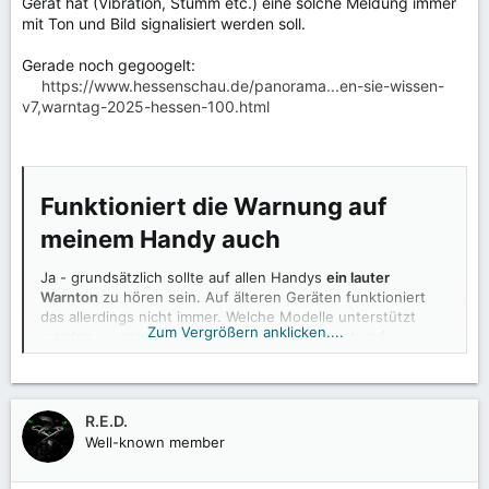
Gerät hat (Vibration, Stumm etc.) eine solche Meldung immer
mit Ton und Bild signalisiert werden soll.
Gerade noch gegoogelt:
https://www.hessenschau.de/panorama...en-sie-wissen-
v7,warntag-2025-hessen-100.html
Funktioniert die Warnung auf
meinem Handy auch​
Ja - grundsätzlich sollte auf allen Handys
ein lauter
Warnton
zu hören sein. Auf älteren Geräten funktioniert
das allerdings nicht immer. Welche Modelle unterstützt
Zum Vergrößern anklicken....
werden,
zeigt diese Liste
(keinen Anspruch auf
Vollständigkeit).
Die Technik dahinter heißt Cell Broadcast: Dabei wird
automatisch eine Nachricht an alle eingeschalteten Geräte
R.E.D.
mit Empfang verschickt.
Well-known member
Damit das funktioniert, müssen zwei Voraussetzungen