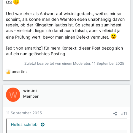
OS
Und war eher als Antwort auf win.ini gedacht, weil es mir so
scheint, als könne man den Warnton eben unabhängig davon
regeln, ob der Klingelton lautlos ist. So schaut es zumindest
aus - vielleicht liege ich damit auch falsch, aber vielleicht ja
eine Prüfung wert, bevor man einen Defekt vermutet.
[edit von amartinz] für mehr Kontext: dieser Post bezog sich
auf ein nun gelöschtes Posting.
Zuletzt bearbeitet von einem Moderator:
11 September 2025
amartinz
R
e
a
k
win.ini
W
t
Member
i
o
n
11 September 2025
#11
e
n
Helles schrieb:
: