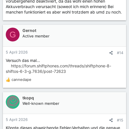
vorübergehend deaktiviert, da das wohl einen hohen
Akkuverbrauch verursacht (soweot ich mich erinnere) Bei
manchen funktioniert es aber wohl trotzdem ab umd zu noch.
Gernot
G
Active member
5 April 2026
#14
Versuch das mal...
https://forum.shiftphones.com/threads/shiftphone-8-
shiftos-6-3-g.7636/post-72623
cannedape
R
e
a
k
tkopq
t
Well-known member
i
o
n
5 April 2026
#15
e
Könnte dieses abweichende Fehler-Verhalten und die genaue
n