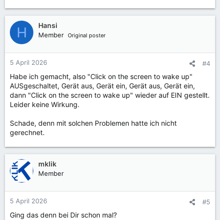
e
a
k
Hansi
H
t
Member
Original poster
i
o
n
5 April 2026
#4
e
Habe ich gemacht, also "Click on the screen to wake up"
n
AUSgeschaltet, Gerät aus, Gerät ein, Gerät aus, Gerät ein,
:
dann "Click on the screen to wake up" wieder auf EIN gestellt.
Leider keine Wirkung.
Schade, denn mit solchen Problemen hatte ich nicht
gerechnet.
mklik
Member
5 April 2026
#5
Ging das denn bei Dir schon mal?