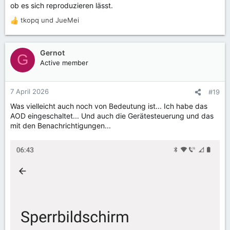
ob es sich reproduzieren lässt.
tkopq
und
JueMei
R
e
a
k
Gernot
G
t
Active member
i
o
n
7 April 2026
#19
e
Was vielleicht auch noch von Bedeutung ist... Ich habe das
n
AOD eingeschaltet... Und auch die Gerätesteuerung und das
:
mit den Benachrichtigungen...