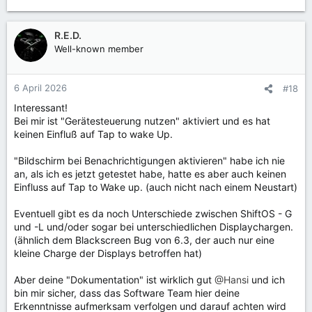
e
a
k
R.E.D.
t
Well-known member
i
o
n
6 April 2026
#18
e
Interessant!
n
Bei mir ist "Gerätesteuerung nutzen" aktiviert und es hat
:
keinen Einfluß auf Tap to wake Up.
"Bildschirm bei Benachrichtigungen aktivieren" habe ich nie
an, als ich es jetzt getestet habe, hatte es aber auch keinen
Einfluss auf Tap to Wake up. (auch nicht nach einem Neustart)
Eventuell gibt es da noch Unterschiede zwischen ShiftOS - G
und -L und/oder sogar bei unterschiedlichen Displaychargen.
(ähnlich dem Blackscreen Bug von 6.3, der auch nur eine
kleine Charge der Displays betroffen hat)
Aber deine "Dokumentation" ist wirklich gut
@Hansi
und ich
bin mir sicher, dass das Software Team hier deine
Erkenntnisse aufmerksam verfolgen und darauf achten wird