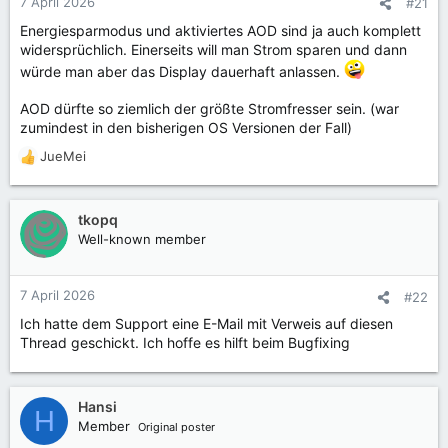
7 April 2026
#21
e
Energiesparmodus und aktiviertes AOD sind ja auch komplett
n
widersprüchlich. Einerseits will man Strom sparen und dann
:
würde man aber das Display dauerhaft anlassen.
AOD dürfte so ziemlich der größte Stromfresser sein. (war
zumindest in den bisherigen OS Versionen der Fall)
JueMei
R
e
a
k
tkopq
t
Well-known member
i
o
n
7 April 2026
#22
e
Ich hatte dem Support eine E-Mail mit Verweis auf diesen
n
Thread geschickt. Ich hoffe es hilft beim Bugfixing
:
Hansi
H
Member
Original poster