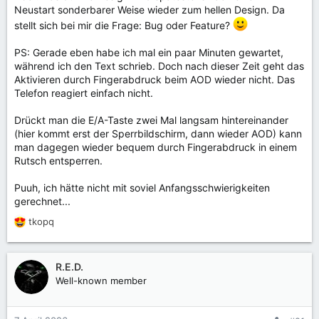
Neustart sonderbarer Weise wieder zum hellen Design. Da
stellt sich bei mir die Frage: Bug oder Feature?
PS: Gerade eben habe ich mal ein paar Minuten gewartet,
während ich den Text schrieb. Doch nach dieser Zeit geht das
Aktivieren durch Fingerabdruck beim AOD wieder nicht. Das
Telefon reagiert einfach nicht.
Drückt man die E/A-Taste zwei Mal langsam hintereinander
(hier kommt erst der Sperrbildschirm, dann wieder AOD) kann
man dagegen wieder bequem durch Fingerabdruck in einem
Rutsch entsperren.
Puuh, ich hätte nicht mit soviel Anfangsschwierigkeiten
gerechnet...
tkopq
R
e
a
k
R.E.D.
t
Well-known member
i
o
n