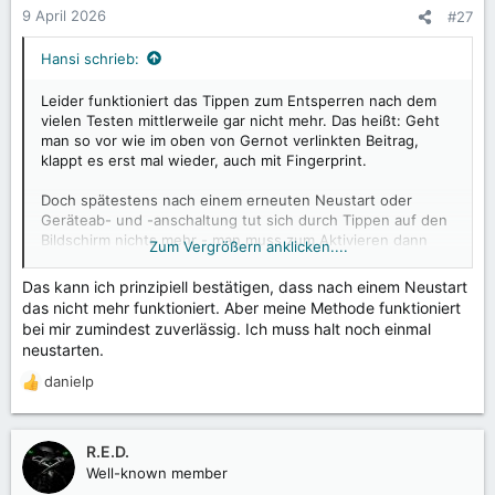
n
9 April 2026
#27
e
n
Hansi schrieb:
:
Leider funktioniert das Tippen zum Entsperren nach dem
vielen Testen mittlerweile gar nicht mehr. Das heißt: Geht
man so vor wie im oben von Gernot verlinkten Beitrag,
klappt es erst mal wieder, auch mit Fingerprint.
Doch spätestens nach einem erneuten Neustart oder
Geräteab- und -anschaltung tut sich durch Tippen auf den
Bildschirm nichts mehr - man muss zum Aktivieren dann
Zum Vergrößern anklicken....
immer die E/A-Taste verwenden (unter Display ->
Sperrbildschirm ist bei mir mittlerweile alles dauerhaft
Das kann ich prinzipiell bestätigen, dass nach einem Neustart
deaktiviert).
das nicht mehr funktioniert. Aber meine Methode funktioniert
bei mir zumindest zuverlässig. Ich muss halt noch einmal
Wird wirklich Zeit, dass die Programmierer hier ernsthaft
neustarten.
was unternehmen. Das Tipp-Problem ist eigentlich auch
der einzige große Mangel, den ich bei diesem Gerät bisher
danielp
R
ausgemacht habe und der den Spaß leider gewaltig
e
verdirbt...
a
k
R.E.D.
t
Well-known member
i