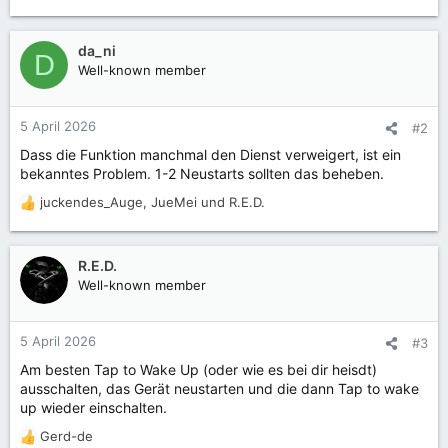
da_ni
D
Well-known member
5 April 2026
#2
Dass die Funktion manchmal den Dienst verweigert, ist ein
bekanntes Problem. 1-2 Neustarts sollten das beheben.
juckendes_Auge
,
JueMei
und
R.E.D.
R
e
a
k
R.E.D.
t
Well-known member
i
o
n
5 April 2026
#3
e
Am besten Tap to Wake Up (oder wie es bei dir heisdt)
n
ausschalten, das Gerät neustarten und die dann Tap to wake
:
up wieder einschalten.
Gerd-de
R