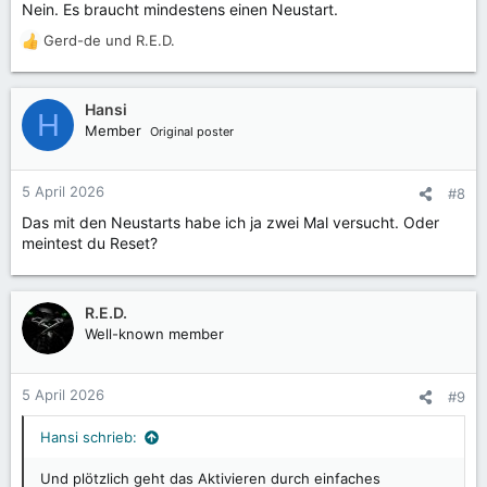
Nein. Es braucht mindestens einen Neustart.
Gerd-de
und
R.E.D.
R
e
a
k
Hansi
H
t
Member
Original poster
i
o
n
5 April 2026
#8
e
Das mit den Neustarts habe ich ja zwei Mal versucht. Oder
n
meintest du Reset?
:
R.E.D.
Well-known member
5 April 2026
#9
Hansi schrieb:
Und plötzlich geht das Aktivieren durch einfaches