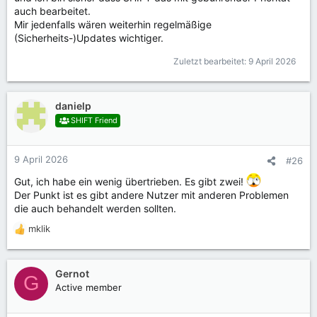
auch bearbeitet.
Mir jedenfalls wären weiterhin regelmäßige
(Sicherheits-)Updates wichtiger.
Zuletzt bearbeitet:
9 April 2026
danielp
SHIFT Friend
9 April 2026
#26
Gut, ich habe ein wenig übertrieben. Es gibt zwei!
Der Punkt ist es gibt andere Nutzer mit anderen Problemen
die auch behandelt werden sollten.
mklik
R
e
a
k
Gernot
G
t
Active member
i
o