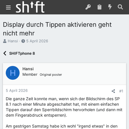
Display durch Tippen aktivieren geht
nicht mehr
E
E
Hansi
5 April 2026
r
r
s
s
SHIFTphone 8
t
t
e
e
l
l
Hansi
H
l
l
Member
Original poster
e
t
r
a
m
5 April 2026
#1
Die ganze Zeit konnte man, wenn sich der Bildschirm des SP
8.1 nach einer Minute abgeschaltet hat, mit einem einfachen
Tippen darauf den Sperrbildschirm hervorholen (und dann mit
dem Fingerabdruck entsperren).
Am gestrigen Samstag habe ich wohl "irgend etwas" in den