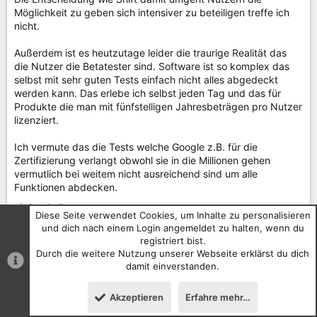
Möglichkeit zu geben sich intensiver zu beteiligen treffe ich
nicht.
Außerdem ist es heutzutage leider die traurige Realität das
die Nutzer die Betatester sind. Software ist so komplex das
selbst mit sehr guten Tests einfach nicht alles abgedeckt
werden kann. Das erlebe ich selbst jeden Tag und das für
Produkte die man mit fünfstelligen Jahresbeträgen pro Nutzer
lizenziert.
Ich vermute das die Tests welche Google z.B. für die
Zertifizierung verlangt obwohl sie in die Millionen gehen
vermutlich bei weitem nicht ausreichend sind um alle
Funktionen abdecken.
Dwain Zwerg
R
Diese Seite verwendet Cookies, um Inhalte zu personalisieren
e
und dich nach einem Login angemeldet zu halten, wenn du
a
registriert bist.
Letzte
1 von 2
Nächste
k
Durch die weitere Nutzung unserer Webseite erklärst du dich
t
damit einverstanden.
Du musst dich einloggen oder registrieren, um hier zu antworten.
i
o
Akzeptieren
Erfahre mehr…
Oben
Unten
n
Facebook
Bluesky
WhatsApp
E-Mail
Link
Teilen:
e