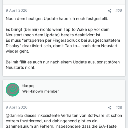
o
n
9 April 2026
#28
e
Nach dem heutigen Update habe ich noch festgestellt.
n
:
Es bringt (bei mir) nichts wenn Tap to Wake up vor dem
Neustart (nach dem Update) bereits deaktiviert ist.
Es muss "entsperren per Fingerabdruck bei ausgeschaltetem
Display" deaktiviert sein, damit Tap to... nach dem Neustart
wieder geht.
Bei mir fällt es auch nur nach einem Update aus, sonst stören
Neustarts nicht.
tkopq
Well-known member
9 April 2026
#29
@danielp
dieses inkosistente Verhalten von Software ist schon
extrem frustrierend, und dahingehend gibt es ein
Sammelsurium an Fehlern, insbesondere dass die E/A-Taste