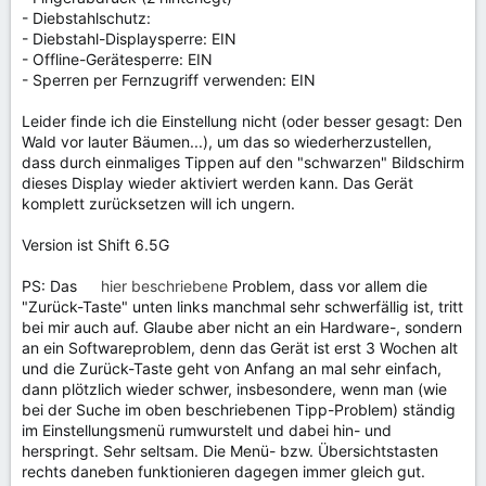
- Diebstahlschutz:
- Diebstahl-Displaysperre: EIN
- Offline-Gerätesperre: EIN
- Sperren per Fernzugriff verwenden: EIN
Leider finde ich die Einstellung nicht (oder besser gesagt: Den
Wald vor lauter Bäumen...), um das so wiederherzustellen,
dass durch einmaliges Tippen auf den "schwarzen" Bildschirm
dieses Display wieder aktiviert werden kann. Das Gerät
komplett zurücksetzen will ich ungern.
Version ist Shift 6.5G
PS: Das
hier beschriebene
Problem, dass vor allem die
"Zurück-Taste" unten links manchmal sehr schwerfällig ist, tritt
bei mir auch auf. Glaube aber nicht an ein Hardware-, sondern
an ein Softwareproblem, denn das Gerät ist erst 3 Wochen alt
und die Zurück-Taste geht von Anfang an mal sehr einfach,
dann plötzlich wieder schwer, insbesondere, wenn man (wie
bei der Suche im oben beschriebenen Tipp-Problem) ständig
im Einstellungsmenü rumwurstelt und dabei hin- und
herspringt. Sehr seltsam. Die Menü- bzw. Übersichtstasten
rechts daneben funktionieren dagegen immer gleich gut.