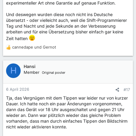
experimenteller Art ohne Garantie auf genaue Funktion.
Und deswegen wurden diese noch nicht ins Deutsche
übersetzt - oder vielleicht auch, weil die Shift-Programmierer
Tag und Nacht und jede Sekunde an der Verbesserung
arbeiten und für eine Übersetzung bisher einfach gar keine
Zeit hatten
cannedape
und
Gernot
R
e
a
k
Hansi
H
t
Member
Original poster
i
o
n
6 April 2026
#17
e
Tja, das Vergnügen mit dem Tippen war leider nur von kurzer
n
Dauer. Ich hatte noch ein paar Änderungen vorgenommen,
:
dann das Gerät vor 18 Uhr ausgeschaltet und gegen 21 Uhr
wieder an. Dann war plötzlich wieder das gleiche Problem
vorhanden, dass man durch einfaches Tippen den Bildschirm
nicht wieder aktivieren konnte.