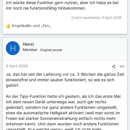
Ich würde diese Funktion gern nutzen, aber ich habe es bei
mir noch nie funktionsfähig hinbekommen.
Zuletzt bearbeitet:
9 April 2026
AngelikaBo
und
_Fen_
R
e
a
k
Hansi
H
t
Member
Original poster
i
o
n
5 April 2026
#6
e
Ja, das hat seit der Lieferung vor ca. 3 Wochen die ganze Zeit
n
einwandfrei und immer sauber funktioniert, so wie es sich
:
gehört.
An der Tipp-Funktion hatte ich gestern, als ich das erste Mal
mit dem neuen Gerät unterwegs war, auch gar nichts
geändert, sondern nur ganz andere Funktionen umgestellt,
etwa die automatische Helligkeit aktiviert (weil man sonst im
Freien bei starker Sonneneinstrahlung einfach nichts mehr
erkennen kann). Und dann wurden noch andere Funktionen
umgestellt. Nur welche genau, weiß ich nicht mehr.