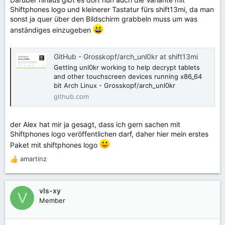
Shiftphones logo und kleinerer Tastatur fürs shift13mi, da man
sonst ja quer über den Bildschirm grabbeln muss um was
anständiges einzugeben
GitHub - Grosskopf/arch_unl0kr at shift13mi
Getting unl0kr working to help decrypt tablets
and other touchscreen devices running x86_64
bit Arch Linux - Grosskopf/arch_unl0kr
github.com
der Alex hat mir ja gesagt, dass ich gern sachen mit
Shiftphones logo veröffentlichen darf, daher hier mein erstes
Paket mit shiftphones logo
amartinz
R
e
a
k
vls-xy
V
t
Member
i
o