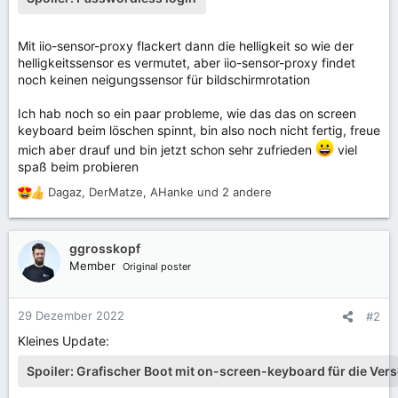
Mit iio-sensor-proxy flackert dann die helligkeit so wie der
helligkeitssensor es vermutet, aber iio-sensor-proxy findet
noch keinen neigungssensor für bildschirmrotation
Ich hab noch so ein paar probleme, wie das das on screen
keyboard beim löschen spinnt, bin also noch nicht fertig, freue
mich aber drauf und bin jetzt schon sehr zufrieden
️ viel
spaß beim probieren
Dagaz
,
DerMatze
,
AHanke
und 2 andere
R
e
a
k
ggrosskopf
t
Member
Original poster
i
o
n
29 Dezember 2022
#2
e
Kleines Update:
n
:
Spoiler:
Grafischer Boot mit on-screen-keyboard für die Ver