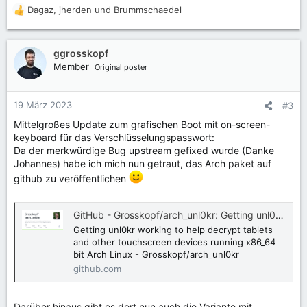
Dagaz
,
jherden
und
Brummschaedel
R
e
a
k
ggrosskopf
t
Member
Original poster
i
o
n
19 März 2023
#3
e
Mittelgroßes Update zum grafischen Boot mit on-screen-
n
keyboard für das Verschlüsselungspasswort:
:
Da der merkwürdige Bug upstream gefixed wurde (Danke
Johannes) habe ich mich nun getraut, das Arch paket auf
github zu veröffentlichen
GitHub - Grosskopf/arch_unl0kr: Getting unl0kr working to help decrypt tablets and other touchscreen devices running x86_64 bit Arch Linux
Getting unl0kr working to help decrypt tablets
and other touchscreen devices running x86_64
bit Arch Linux - Grosskopf/arch_unl0kr
github.com
Darüber hinaus gibt es dort nun auch die Variante mit