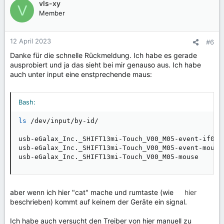
vls-xy
V
Member
12 April 2023
#6
Danke für die schnelle Rückmeldung. Ich habe es gerade
ausprobiert und ja das sieht bei mir genauso aus. Ich habe
auch unter input eine enstprechende maus:
Bash:
ls
 /dev/input/by-id/

usb-eGalax_Inc._SHIFT13mi-Touch_V00_M05-event-if00

usb-eGalax_Inc._SHIFT13mi-Touch_V00_M05-event-mouse

usb-eGalax_Inc._SHIFT13mi-Touch_V00_M05-mouse
aber wenn ich hier "cat" mache und rumtaste (wie
hier
beschrieben) kommt auf keinem der Geräte ein signal.
Ich habe auch versucht den Treiber von hier manuell zu