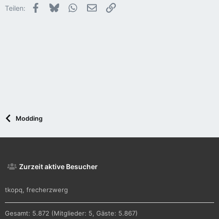
Facebook
Bluesky
WhatsApp
E-Mail
Link
Teilen:
Modding
Zurzeit aktive Besucher
tkopq
frecherzwerg
Gesamt: 5.872 (Mitglieder: 5, Gäste: 5.867)