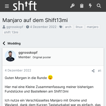
Manjaro auf dem Shift13mi
E
E
S
ggrosskopf
4 Dezember 2022
arch
linux
manjaro
r
r
c
shift 13mi
s
s
h
t
t
l
e
Modding
e
a
l
l
g
l
l
w
ggrosskopf
e
t
o
Member
Original poster
r
a
r
m
t
e
4 Dezember 2022
#1
Guten Morgen in die Runde
Hier mal eine Kleine Zusammenfassung meiner bisherigen
Fundstücke und Bastelleien am Shift13mi
Ich nutze ein Verschlüsseltes Manjaro mit Gnome und
Wayland, dank dem Kurzen Tastaturkabel war es einfach, das