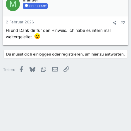
M
t
SHIFT Staff
i
o
n
2 Februar 2026
#2
e
Hi und Dank dir für den Hinweis. Ich habe es intern mal
n
:
weitergeleitet.
Du musst dich einloggen oder registrieren, um hier zu antworten.
Facebook
Bluesky
WhatsApp
E-Mail
Link
Teilen: