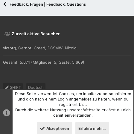
Feedback, Fragen | Feedback, Questions
Zurzeit aktive Besucher
victorg
Gernot
Creed
DCSMW
Nicolo
Gesamt: 5.674 (Mitglieder: 5, Gäste: 5.669)
SHIFT
Deutsch
Diese Seite verwendet Cookies, um Inhalte zu personalisieren
Nutzungsbedingungen
Datenschutz
Hilfe und Impressum
und dich nach einem Login angemeldet zu halten, wenn du
registriert bist.
R
Durch die weitere Nutzung unserer Webseite erklärst du dich
S
S
damit einverstanden.
®
Community platform by XenForo
© 2010-2026 XenForo Ltd.
Akzeptieren
Erfahre mehr…
Oben
Unten