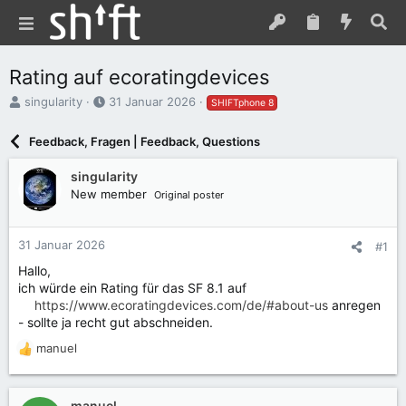
Rating auf ecoratingdevices
E
E
singularity
31 Januar 2026
SHIFTphone 8
r
r
s
s
Feedback, Fragen | Feedback, Questions
t
t
e
e
singularity
l
l
New member
Original poster
l
l
e
t
r
a
31 Januar 2026
#1
m
Hallo,
ich würde ein Rating für das SF 8.1 auf
https://www.ecoratingdevices.com/de/#about-us
anregen
- sollte ja recht gut abschneiden.
manuel
R
e
a
k
manuel