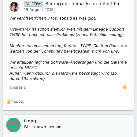
Beitrag im Thema 'Rooten Shift 6m'
SHIFT6m
19 August 2018
Wir veröffentlichen Infos, sobald es was gibt.
@raymanfx
ist schon ziemlich weit mit dem Lineage Support,
TWRP hat noch ein paar Probleme (zb mit Entschlüsselung)
Möchte nochmal anmerken, Rooten, TWRP, Custom Roms etc
werden von der Community bereitgestellt, nicht von uns.
Wir erlauben jegliche Software-Änderungen und die Garantie
erlischt NICHT.
Außer, wenn dadurch die Hardware beschädigt wird (zb
durch Übertakten).
amartinz
tkopq
R
e
a
k
tkopq
t
Well-known member
i
o