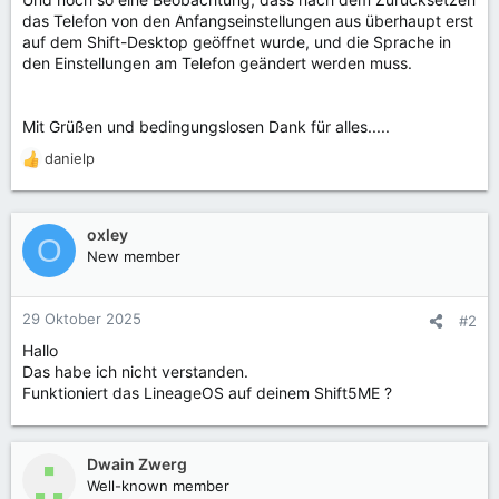
das Telefon von den Anfangseinstellungen aus überhaupt erst
auf dem Shift-Desktop geöffnet wurde, und die Sprache in
den Einstellungen am Telefon geändert werden muss.
Mit Grüßen und bedingungslosen Dank für alles.....
danielp
R
e
a
k
oxley
O
t
New member
i
o
n
29 Oktober 2025
#2
e
n
Hallo
:
Das habe ich nicht verstanden.
Funktioniert das LineageOS auf deinem Shift5ME ?
Dwain Zwerg
Well-known member