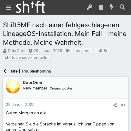
Shift5ME nach einer fehlgeschlagenen
LineageOS-Installation. Mein Fall - meine
Methode. Meine Wahrheit.
E
E
S
DobrOmir
29 Januar 2025
lineageos
shift5e
r
r
c
shiftos wiederherstellen
s
s
h
t
t
l
e
Hilfe | Troubleshooting
e
a
l
l
g
l
l
w
DobrOmir
e
t
o
New member
Original poster
r
a
r
m
t
e
29 Januar 2025
#1
Guten Morgen an alle....
Verzeihen Sie die Sprache im Voraus, ich war Tippen von
einem Übersetzer.