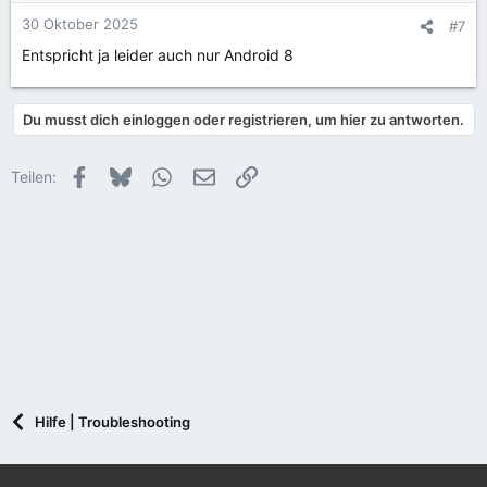
n
30 Oktober 2025
#7
e
Entspricht ja leider auch nur Android 8
n
:
Du musst dich einloggen oder registrieren, um hier zu antworten.
Facebook
Bluesky
WhatsApp
E-Mail
Link
Teilen:
Hilfe | Troubleshooting