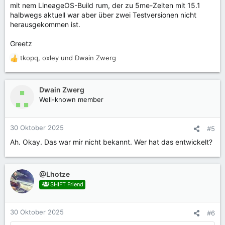
mit nem LineageOS-Build rum, der zu 5me-Zeiten mit 15.1
halbwegs aktuell war aber über zwei Testversionen nicht
herausgekommen ist.
Greetz
tkopq
,
oxley
und
Dwain Zwerg
R
e
a
k
Dwain Zwerg
t
Well-known member
i
o
n
30 Oktober 2025
#5
e
Ah. Okay. Das war mir nicht bekannt. Wer hat das entwickelt?
n
:
@Lhotze
SHIFT Friend
30 Oktober 2025
#6