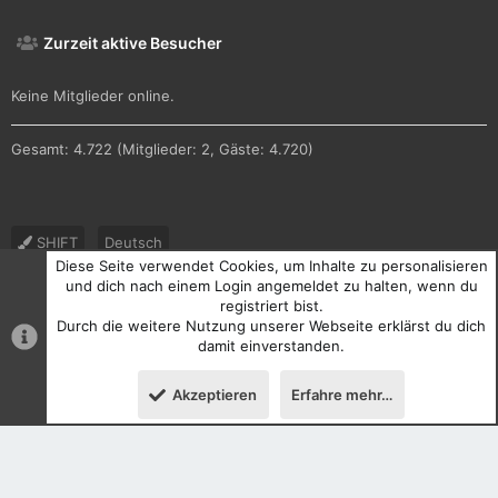
Zurzeit aktive Besucher
Keine Mitglieder online.
Gesamt: 4.722 (Mitglieder: 2, Gäste: 4.720)
SHIFT
Deutsch
Diese Seite verwendet Cookies, um Inhalte zu personalisieren
Nutzungsbedingungen
Datenschutz
Hilfe und Impressum
und dich nach einem Login angemeldet zu halten, wenn du
registriert bist.
R
Durch die weitere Nutzung unserer Webseite erklärst du dich
S
S
damit einverstanden.
®
Community platform by XenForo
© 2010-2026 XenForo Ltd.
Akzeptieren
Erfahre mehr…
Oben
Unten