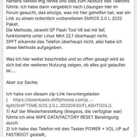
namens vendor.img fehlte und dies zum Absturz des Telefons
führte. Ich habe dann vergeblich nach Lösungen hier im
Forum gesucht, das einzige, was mir hier geholfen hat, war ein
Link zu einem ordentlich vorbereiteten ShiftOS 2.0 L 2022
Paket.
Die Methode, obwohl SP Flash Tool V6 bei mir lief,
funktionierte unter Linux Mint 22.1 überhaupt nicht.
SPFT erkannte das Telefon überhaupt nicht, also habe ich
diese Methode aufgegeben.
Was ich hier weiter beschreibe und so offen gesagt wird es
sich bei der weiteren Nutzung zeigen, ob alles gut gelaufen
ist....
Aber zur Sache:
Ich habe von diesem zip-Link heruntergeladen
(
https://downloads.shiftphones.com/p...-
light/SHIFT5ME.SOS.2.0.L.20220930/FLASHTOOL/
).
1) Auf der Wiederherstellung (linegeos, die verfügbar war)
führte ich eine WIPE DATA/FACTORY RESET Bereinigung
durch
2) Ich habe das Telefon mit den Tasten POWER + VOL UP auf
FASTBOOT gestellt,