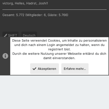
victorg
Helles
Hadrst
Joshi1
Gesamt: 5.772 (Mitglieder: 6, Gäste: 5.766)
SHIFT
Deutsch
Diese Seite verwendet Cookies, um Inhalte zu personalisieren
Nutzungsbedingungen
Datenschutz
Hilfe und Impressum
und dich nach einem Login angemeldet zu halten, wenn du
registriert bist.
R
Durch die weitere Nutzung unserer Webseite erklärst du dich
S
S
damit einverstanden.
®
Community platform by XenForo
© 2010-2026 XenForo Ltd.
Akzeptieren
Erfahre mehr…
Oben
Unten