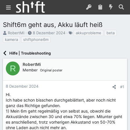
Shift6m geht aus, Akku läuft heiß
E
E
S
RobertMi
8 Dezember 2024
akkuprobleme
beta
r
r
c
kamera
shiftphone6m
s
s
h
t
t
l
e
Hilfe | Troubleshooting
e
a
l
l
g
l
l
w
RobertMi
R
e
t
o
Member
Original poster
r
a
r
m
t
e
8 Dezember 2024
#1
Hi.
Ich habe schon bisschen durchgeblättert, aber noch nicht
ganz das Richtige gefunden.
1) Mein 6m geht regelmäßig von selbst aus, obwohl die
Akkustände zwischen 30 und etwa 70% liegen. Mitunter geht
es anschließend, trotz vorherigen Akkustand von 50-70%
ohne Laden auch nicht mehr an.