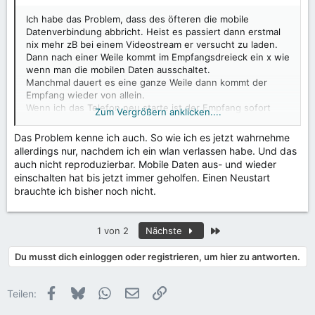
Ich habe das Problem, dass des öfteren die mobile
Datenverbindung abbricht. Heist es passiert dann erstmal
nix mehr zB bei einem Videostream er versucht zu laden.
Dann nach einer Weile kommt im Empfangsdreieck ein x wie
wenn man die mobilen Daten ausschaltet.
Manchmal dauert es eine ganze Weile dann kommt der
Empfang wieder von allein.
Wenn ich das Telefon neu starte ist der Empfang sofort
Zum Vergrößern anklicken....
wieder da.
Es passiert sowohl wenn ich in Bewegung bin als auch
Das Problem kenne ich auch. So wie ich es jetzt wahrnehme
stationär.
allerdings nur, nachdem ich ein wlan verlassen habe. Und das
Der Telefonempfang wird weiterhin angezeigt und ist
auch nicht reproduzierbar. Mobile Daten aus- und wieder
vorhanden.
einschalten hat bis jetzt immer geholfen. Einen Neustart
Es tritt an machen tagen gehäuft auf alle ca. 15 min oder
brauchte ich bisher noch nicht.
halbe std. dann wieder mal mehrere Tage gar nicht.
Ich weiß nicht ob es an dem update liegt.
Es trat vorher glaube ich noch nicht auf.
Letzte
1 von 2
Nächste
Falls jemand eine Idee zur Behebung hat gerne senden.
Hat das Phänomen noch jemand?
Du musst dich einloggen oder registrieren, um hier zu antworten.
Facebook
Bluesky
WhatsApp
E-Mail
Link
Teilen: