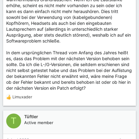
erhöhe, scheint es nicht mehr vorhanden zu sein oder ich
kann es dann einfach nicht mehr heraushören. Dies tritt
sowohl bei der Verwendung von (kabelgebundenen)
Kopfhörern, Headsets als auch bei den eingebauten
Lautsprechern auf (allerdings in unterschiedlich starker
Ausprägung, aber stets deutlich störend), weshalb ich auf ein
Softwareproblem schließe.
In dem ursprünglichen Thread vom Anfang des Jahres heißt
es, dass das Problem mit der nächsten Version behoben sein
sollte. Da ich die L-/G-Versionen, die seitdem erschienen sind
nicht selbst getestet habe und das Problem bei der Auflistung
der bekannten Fehler nicht erwähnt wird, wäre meine Frage
ob der Fehler bekannt und bereits behoben ist oder ob hier in
der nächsten Version ein Patch erfolgt?
Limuxader
R
e
a
k
Tüftler
T
t
Active member
i
o
n