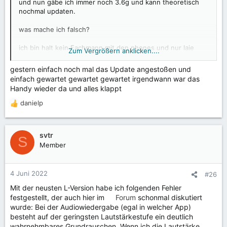
und nun gäbe ich immer noch 3.6g und kann theoretisch
nochmal updaten.
was mache ich falsch?
ich bin halt kein Fachmann mit den phones und nur laie
Zum Vergrößern anklicken....
aber die Nachhaltigkeit gefällt mir
gestern einfach noch mal das Update angestoßen und
einfach gewartet gewartet gewartet irgendwann war das
Handy wieder da und alles klappt
danielp
R
e
a
k
svtr
S
t
Member
i
o
n
4 Juni 2022
#26
e
Mit der neusten L-Version habe ich folgenden Fehler
n
festgestellt, der auch hier im
Forum
schonmal diskutiert
:
wurde: Bei der Audiowiedergabe (egal in welcher App)
besteht auf der geringsten Lautstärkestufe ein deutlich
wahrnehmbares Grundrauschen. Wenn ich die Lautstärke