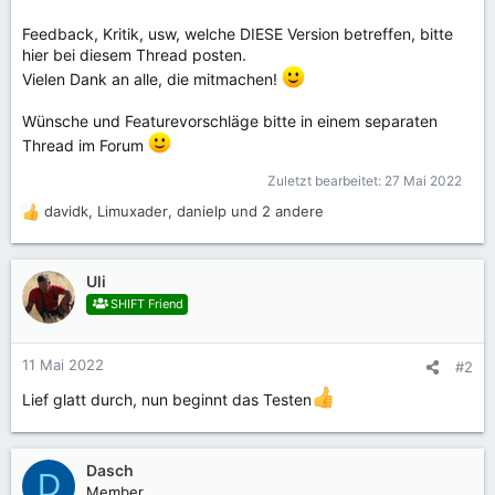
Feedback, Kritik, usw, welche DIESE Version betreffen, bitte
hier bei diesem Thread posten.
Vielen Dank an alle, die mitmachen!
Wünsche und Featurevorschläge bitte in einem separaten
Thread im Forum
Zuletzt bearbeitet:
27 Mai 2022
davidk
,
Limuxader
,
danielp
und 2 andere
R
e
a
k
Uli
t
SHIFT Friend
i
o
n
11 Mai 2022
#2
e
n
Lief glatt durch, nun beginnt das Testen
:
Dasch
D
Member