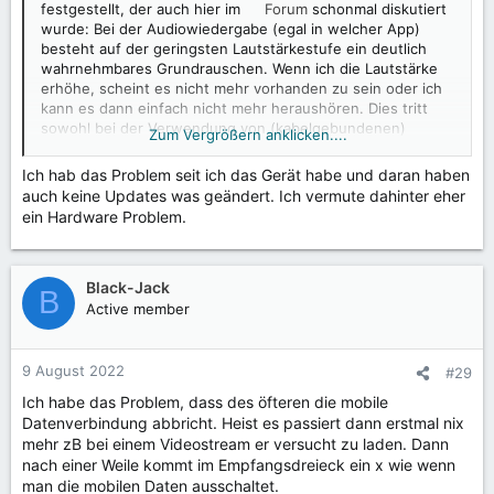
festgestellt, der auch hier im
Forum
schonmal diskutiert
wurde: Bei der Audiowiedergabe (egal in welcher App)
besteht auf der geringsten Lautstärkestufe ein deutlich
wahrnehmbares Grundrauschen. Wenn ich die Lautstärke
erhöhe, scheint es nicht mehr vorhanden zu sein oder ich
kann es dann einfach nicht mehr heraushören. Dies tritt
sowohl bei der Verwendung von (kabelgebundenen)
Zum Vergrößern anklicken....
Kopfhörern, Headsets als auch bei den eingebauten
Lautsprechern auf (allerdings in unterschiedlich starker
Ich hab das Problem seit ich das Gerät habe und daran haben
Ausprägung, aber stets deutlich störend), weshalb ich auf
auch keine Updates was geändert. Ich vermute dahinter eher
ein Softwareproblem schließe.
ein Hardware Problem.
In dem ursprünglichen Thread vom Anfang des Jahres
heißt es, dass das Problem mit der nächsten Version
behoben sein sollte. Da ich die L-/G-Versionen, die seitdem
Black-Jack
B
erschienen sind nicht selbst getestet habe und das
Active member
Problem bei der Auflistung der bekannten Fehler nicht
erwähnt wird, wäre meine Frage ob der Fehler bekannt und
bereits behoben ist oder ob hier in der nächsten Version
9 August 2022
#29
ein Patch erfolgt?
Ich habe das Problem, dass des öfteren die mobile
Datenverbindung abbricht. Heist es passiert dann erstmal nix
mehr zB bei einem Videostream er versucht zu laden. Dann
nach einer Weile kommt im Empfangsdreieck ein x wie wenn
man die mobilen Daten ausschaltet.