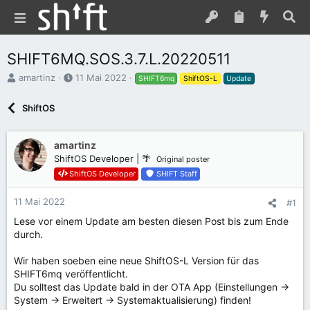
SHIFT6MQ.SOS.3.7.L.20220511
E
E
amartinz
11 Mai 2022
SHIFT6mq
ShiftOS-L
Update
r
r
s
s
ShiftOS
t
t
e
e
l
l
amartinz
l
l
ShiftOS Developer | 🌴
Original poster
e
t
ShiftOS Developer
SHIFT Staff
r
a
m
11 Mai 2022
#1
Lese vor einem Update am besten diesen Post bis zum Ende
durch.
Wir haben soeben eine neue ShiftOS-L Version für das
SHIFT6mq veröffentlicht.
Du solltest das Update bald in der OTA App (Einstellungen ->
System -> Erweitert -> Systemaktualisierung) finden!