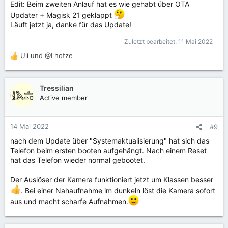
Edit: Beim zweiten Anlauf hat es wie gehabt über OTA
Updater + Magisk 21 geklappt
Läuft jetzt ja, danke für das Update!
Zuletzt bearbeitet:
11 Mai 2022
Uli
und
@Lhotze
R
e
a
k
Tressilian
t
Active member
i
o
n
14 Mai 2022
#9
e
nach dem Update über "Systemaktualisierung" hat sich das
n
Telefon beim ersten booten aufgehängt. Nach einem Reset
:
hat das Telefon wieder normal gebootet.
Der Auslöser der Kamera funktioniert jetzt um Klassen besser
. Bei einer Nahaufnahme im dunkeln löst die Kamera sofort
aus und macht scharfe Aufnahmen.