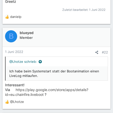
Greetz
Zuletzt bearbeitet:
1 Juni 2022
danielp
R
e
a
k
blueyed
B
t
Member
i
o
n
1 Juni 2022
#22
e
n
@Lhotze schrieb:
:
Ich habe beim Systemstart statt der Bootanimation einen
LiveLog mitlaufen.
Interessant!
Via
https://play.google.com/store/apps/details?
id=eu.chainfire.liveboot
?
@Lhotze
R
e
a