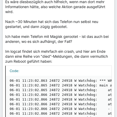
Es wäre diesbezüglich auch hilfreich, wenn man dort mehr
Informationen hätte, also welche Aktion gerade ausgeführt
wird.
Nach ~30 Minuten hat sich das Telefon nun selbst neu
gestartet, und dann zügig gebootet.
Ich habe mein Telefon mit Magisk gerootet - ist das auch bei
anderen, wo es sich aufhängt, der Fall?
Im logcat findet sich mehrfach ein crash, und hier am Ende
dann eine Reihe von "died"-Meldungen, die dann vermutlich
zum Reboot geführt haben:
Code:
06-01 11:23:02.863 24872 24918 W Watchdog: *** WATC
06-01 11:23:02.865 24872 24918 W Watchdog: main anno
06-01 11:23:02.865 24872 24918 W Watchdog:     at a
06-01 11:23:02.866 24872 24918 W Watchdog:     at a
06-01 11:23:02.866 24872 24918 W Watchdog:     at a
06-01 11:23:02.866 24872 24918 W Watchdog:     at c
06-01 11:23:02.866 24872 24918 W Watchdog:     - lo
06-01 11:23:02.866 24872 24918 W Watchdog:     at c