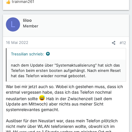
trainman261
R
e
a
k
liloo
L
t
Member
i
o
n
16 Mai 2022
#12
e
n
Tressilian schrieb:
:
nach dem Update über "Systemaktualisierung" hat sich das
Telefon beim ersten booten aufgehängt. Nach einem Reset
hat das Telefon wieder normal gebootet.
War bei mir jetzt auch so. Wobei ich gestehen muss, dass ich
erstmal vergessen habe, dass ich das Telefon nochmal
neustarten sollte
Hab in der Zwischenzeit (seit dem
Update am Mittwoch) aber nichts aus meiner Sicht
systemrelevantes gemacht.
Auslöser für den Neustart war, dass mein Telefon plötzlich
nicht mehr über WLAN telefonieren wollte, obwohl ich im
WLAN war und es 1 Stunde vorher am gleichen Ort mit