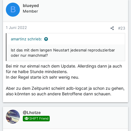
k
blueyed
B
t
Member
i
o
n
1 Juni 2022
#23
e
n
amartinz schrieb:
:
Ist das mit dem langen Neustart jedesmal reproduzierbar
oder nur manchmal?
Bei mir nur einmal nach dem Update. Allerdings dann ja auch
für ne halbe Stunde mindestens.
In der Regel starte ich sehr wenig neu.
Aber zu dem Zeitpunkt scheint adb-logcat ja schon zu gehen,
also könnten so auch andere Betroffene dann schauen.
@Lhotze
SHIFT Friend