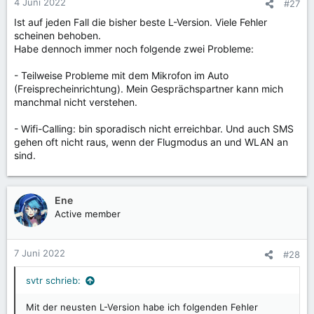
4 Juni 2022
#27
e
Ist auf jeden Fall die bisher beste L-Version. Viele Fehler
n
scheinen behoben.
:
Habe dennoch immer noch folgende zwei Probleme:
- Teilweise Probleme mit dem Mikrofon im Auto
(Freisprecheinrichtung). Mein Gesprächspartner kann mich
manchmal nicht verstehen.
- Wifi-Calling: bin sporadisch nicht erreichbar. Und auch SMS
gehen oft nicht raus, wenn der Flugmodus an und WLAN an
sind.
Ene
Active member
7 Juni 2022
#28
svtr schrieb:
Mit der neusten L-Version habe ich folgenden Fehler