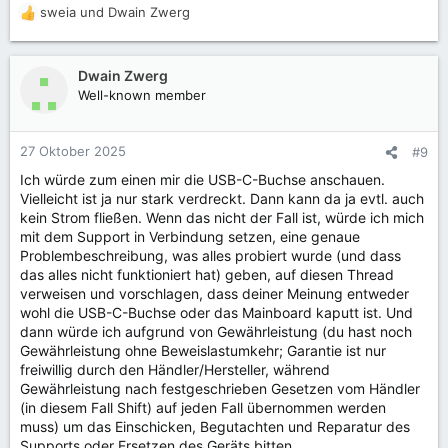
sweia
und
Dwain Zwerg
R
e
a
k
Dwain Zwerg
t
Well-known member
i
o
n
27 Oktober 2025
#9
e
Ich würde zum einen mir die USB-C-Buchse anschauen.
n
Vielleicht ist ja nur stark verdreckt. Dann kann da ja evtl. auch
:
kein Strom fließen. Wenn das nicht der Fall ist, würde ich mich
mit dem Support in Verbindung setzen, eine genaue
Problembeschreibung, was alles probiert wurde (und dass
das alles nicht funktioniert hat) geben, auf diesen Thread
verweisen und vorschlagen, dass deiner Meinung entweder
wohl die USB-C-Buchse oder das Mainboard kaputt ist. Und
dann würde ich aufgrund von Gewährleistung (du hast noch
Gewährleistung ohne Beweislastumkehr; Garantie ist nur
freiwillig durch den Händler/Hersteller, während
Gewährleistung nach festgeschrieben Gesetzen vom Händler
(in diesem Fall Shift) auf jeden Fall übernommen werden
muss) um das Einschicken, Begutachten und Reparatur des
Supports oder Ersetzen des Geräts bitten.