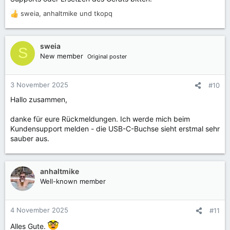
sweia
,
anhaltmike
und
tkopq
R
e
a
k
sweia
S
t
New member
Original poster
i
o
n
3 November 2025
#10
e
Hallo zusammen,
n
:
danke für eure Rückmeldungen. Ich werde mich beim
Kundensupport melden - die USB-C-Buchse sieht erstmal sehr
sauber aus.
anhaltmike
Well-known member
4 November 2025
#11
Alles Gute.