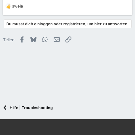
sweia
R
e
a
Du musst dich einloggen oder registrieren, um hier zu antworten.
k
t
i
Facebook
Bluesky
WhatsApp
E-Mail
Link
Teilen:
o
n
e
n
:
Hilfe | Troubleshooting