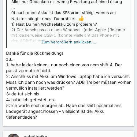
Alles nur Gedanken mit wenig Erwartung auf eine Lösung
...
0) auch ohne Akku ist das SP8 arbeitsfähig, wenns am
Netzteil hängt -> hast Du probiert.
1) Hast Du nen Wechselakku zum probieren?
2) Der Anschluss an einen Windows- (oder Apple-)Rechner
mit idealerweise USB-C (könnte vielleicht das Phone mit
den ADB-Treibern aufwecken)?
Zum Vergrößern anklicken....
3) Wenn es nicht startet, wirst Du vielleicht auch nicht ins
Recovery-Menü kommen?
Danke für die Rückmeldung!
Frag mich nicht nach der Tastenkombination (ggf mal
zu...
googeln oder nen Profi weiß diesbezüglich, welche Tasten
1: habe leider keinen.. nur noch einen von nem shift 4. Der
gedrückt werden müssen und welche Auswahl Du dann
passt vermutlich nicht.
treffen solltest).
2: Anschluss mit Akku am Windows Laptop habe ich versucht.
4) an eine Powerbank schließen.
Muss ich dann noch was drücken? ADB Treiber müssen vorher
5) Zuletzt dann den Support erst mal per eMail
vermutlich installiert werden?
kontaktieren. Die haben dann bestimmt ne "StepToStep" für
3: da tut sich nix.
einen solchen Fall oder notfalls dann einschicken. Was ich
4: habe ich getestet, nix.
bisher gelesen habe, sind die Preise recht moderat, falls es
5: ich warte noch morgen ab. Habe das shift nochmal ans
nicht sogar nen Garantiefall ist.
Ladegerät angeschlossen - vielleicht ist der Akku
tiefenentladen?
anhaltmike