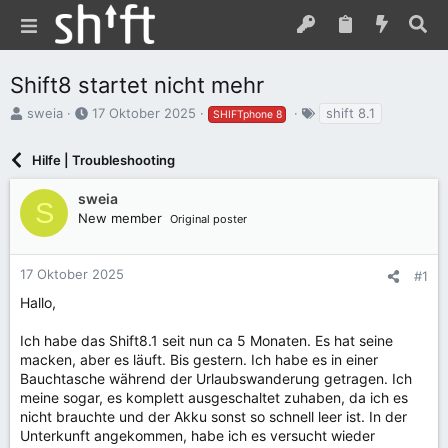
Shift8 startet nicht mehr
E
E
S
sweia
17 Oktober 2025
shift 8.1
SHIFTphone 8
r
r
c
s
s
h
Hilfe | Troubleshooting
t
t
l
e
e
a
sweia
l
l
g
S
New member
l
l
w
Original poster
e
t
o
r
a
r
m
t
17 Oktober 2025
#1
e
Hallo,
Ich habe das Shift8.1 seit nun ca 5 Monaten. Es hat seine
macken, aber es läuft. Bis gestern. Ich habe es in einer
Bauchtasche während der Urlaubswanderung getragen. Ich
meine sogar, es komplett ausgeschaltet zuhaben, da ich es
nicht brauchte und der Akku sonst so schnell leer ist. In der
Unterkunft angekommen, habe ich es versucht wieder