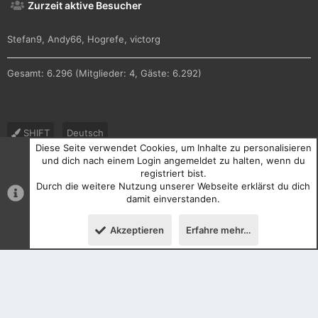
Zurzeit aktive Besucher
Stefan9
Andy66
Hogrefe
victorg
Gesamt: 6.296 (Mitglieder: 4, Gäste: 6.292)
SHIFT
Deutsch
Diese Seite verwendet Cookies, um Inhalte zu personalisieren
Nutzungsbedingungen
Datenschutz
Hilfe und Impressum
und dich nach einem Login angemeldet zu halten, wenn du
registriert bist.
R
Durch die weitere Nutzung unserer Webseite erklärst du dich
S
S
damit einverstanden.
®
Community platform by XenForo
© 2010-2026 XenForo Ltd.
Akzeptieren
Erfahre mehr…
Oben
Unten