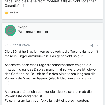
habe, sind die Preise recht moderat, falls es nicht sogar nen
Garantiefall ist.
sweia
R
e
a
k
tkopq
t
Well-known member
i
o
n
26 Oktober 2025
#5
e
Die LED ist heiß,ja. ich war es gewohnt die Taschenlampe mit
n
meinem Finger abzudunkeln. Das geht nicht so gut.
:
Ansonsten noch eine Frage sicherheitshalber: es gab die
Irritation, dass das Display manchmal schwarz bleibt, obwohl
das Gerät an ist. Bei mir half in den Situationen langsam die
Powertaste 5 mal zu tippen. (Also Bildschirm an aus an aus
an)
Ansonsten hätte ich auch nur die Idee zu schauen ob die
Powertaste verkantet ist.
Falsch herum kann der Akku ja nicht eingelegt werden.