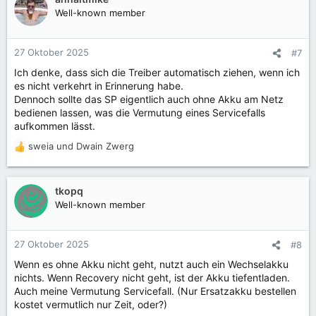
Well-known member
27 Oktober 2025
#7
Ich denke, dass sich die Treiber automatisch ziehen, wenn ich
es nicht verkehrt in Erinnerung habe.
Dennoch sollte das SP eigentlich auch ohne Akku am Netz
bedienen lassen, was die Vermutung eines Servicefalls
aufkommen lässt.
sweia
und
Dwain Zwerg
R
e
a
k
tkopq
t
Well-known member
i
o
n
27 Oktober 2025
#8
e
Wenn es ohne Akku nicht geht, nutzt auch ein Wechselakku
n
nichts. Wenn Recovery nicht geht, ist der Akku tiefentladen.
:
Auch meine Vermutung Servicefall. (Nur Ersatzakku bestellen
kostet vermutlich nur Zeit, oder?)