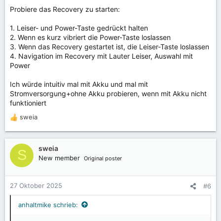
Probiere das Recovery zu starten:
1. Leiser- und Power-Taste gedrückt halten
2. Wenn es kurz vibriert die Power-Taste loslassen
3. Wenn das Recovery gestartet ist, die Leiser-Taste loslassen
4. Navigation im Recovery mit Lauter Leiser, Auswahl mit
Power
Ich würde intuitiv mal mit Akku und mal mit
Stromversorgung+ohne Akku probieren, wenn mit Akku nicht
funktioniert
sweia
R
e
a
k
sweia
S
t
New member
Original poster
i
o
n
27 Oktober 2025
#6
e
n
anhaltmike schrieb:
: