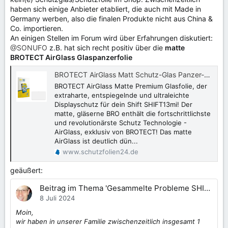
haben sich einige Anbieter etabliert, die auch mit Made in
Germany werben, also die finalen Produkte nicht aus China &
Co. importieren.
An einigen Stellen im Forum wird über Erfahrungen diskutiert:
@SONUFO
z.B. hat sich recht positiv über die
matte
BROTECT AirGlass Glaspanzerfolie
BROTECT AirGlass Matt Schutz-Glas Panzer-Folie für Shift SHIFT13mi | schutzfolien24.de
BROTECT AirGlass Matte Premium Glasfolie, der
extraharte, entspiegelnde und ultraleichte
Displayschutz für dein Shift SHIFT13mi! Der
matte, gläserne BRO enthält die fortschrittlichste
und revolutionärste Schutz Technologie -
AirGlass, exklusiv von BROTECT! Das matte
AirGlass ist deutlich dün...
www.schutzfolien24.de
geäußert:
Beitrag im Thema 'Gesammelte Probleme SHIFTbook/Shift13mi'
8 Juli 2024
Moin,
wir haben in unserer Familie zwischenzeitlich insgesamt 1