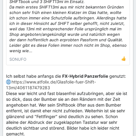
SHIFTbook und 3 SHIFT13mi im Einsatz.
Da mein erstes SHIFT13mi aus mir nicht bekannten Gründen
schon sehr früh einen kleinen Kratzer im Glas hatte, wollte
ich schon immer eine Schutzfolie aufbringen. Allerdings hatte
ich in dieser Hinsicht auf SHIFT selber gehofft, nicht zuletzt,
weil das 13mi mit entsprechender Folie ursprünglich mal im
Shop angeboten/angekündigt wurde und natürlich wegen
der dann hoffentlich auch erprobten Passform und Qualität.
Leider gibt es diese Folien immer noch nicht im Shop, ebenso
wenig wie...
SONUFO
Ich selbst habe anfangs die
FX-Hybrid Panzerfolie
genutzt:
https://www.atfolix.de/Glasfolie-fuer-Shift-
13mi/4061187479283
Diese war leicht und fast blasenfrei aufzubringen, aber sie ist
so dick, dass der Bumber sie an den Rändern mit der Zeit
angehoben hat. Wer sein Shiftbook öfter aus dem Bumber
entfernt, ist damit eher nicht zufrieden. Weiterhin ist sie sehr
glänzend und "Fettfinger" sind deutlich zu sehen. Schon
alleine der Abdruck der zugeklappten Tastatur war sehr
deutlich sichtbar und störend. Bilder habe ich leider nicht
gemacht.