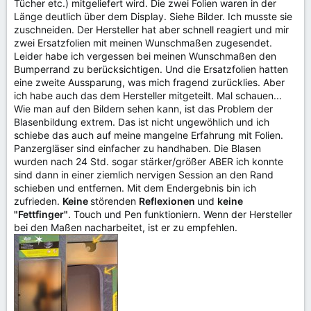
Tücher etc.) mitgeliefert wird. Die zwei Folien waren in der
Länge deutlich über dem Display. Siehe Bilder. Ich musste sie
zuschneiden. Der Hersteller hat aber schnell reagiert und mir
zwei Ersatzfolien mit meinen Wunschmaßen zugesendet.
Leider habe ich vergessen bei meinen Wunschmaßen den
Bumperrand zu berücksichtigen. Und die Ersatzfolien hatten
eine zweite Aussparung, was mich fragend zurücklies. Aber
ich habe auch das dem Hersteller mitgeteilt. Mal schauen...
Wie man auf den Bildern sehen kann, ist das Problem der
Blasenbildung extrem. Das ist nicht ungewöhlich und ich
schiebe das auch auf meine mangelne Erfahrung mit Folien.
Panzergläser sind einfacher zu handhaben. Die Blasen
wurden nach 24 Std. sogar stärker/größer ABER ich konnte
sind dann in einer ziemlich nervigen Session an den Rand
schieben und entfernen. Mit dem Endergebnis bin ich
zufrieden.
Keine
störenden
Reflexionen
und
keine
"Fettfinger"
. Touch und Pen funktioniern. Wenn der Hersteller
bei den Maßen nacharbeitet, ist er zu empfehlen.