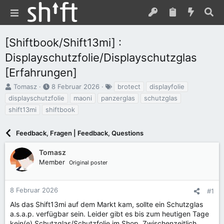
[Shiftbook/Shift13mi] :
Displayschutzfolie/Displayschutzglas
[Erfahrungen]
E
E
S
Tomasz
8 Februar 2026
brotect
displayfolie
r
r
c
displayschutzfolie
maoni
panzerglas
schutzglas
s
s
h
shift13mi
shiftbook
t
t
l
e
e
a
l
l
g
Feedback, Fragen | Feedback, Questions
l
l
w
e
t
o
Tomasz
r
a
r
Member
Original poster
m
t
e
8 Februar 2026
#1
Als das Shift13mi auf dem Markt kam, sollte ein Schutzglas
a.s.a.p. verfügbar sein. Leider gibt es bis zum heutigen Tage
kein(e) Schutzglas/Schutzfolie im Shop. Zwischenzeitlich