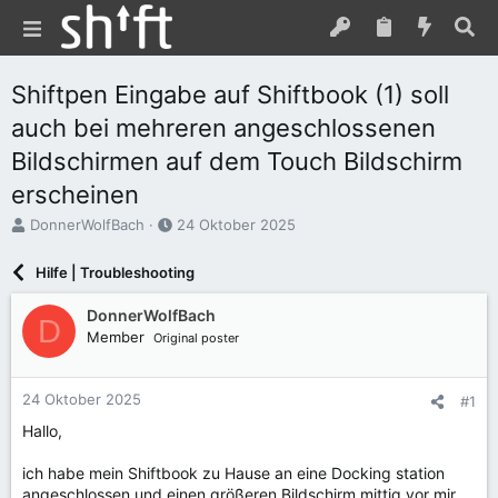
Shiftpen Eingabe auf Shiftbook (1) soll
auch bei mehreren angeschlossenen
Bildschirmen auf dem Touch Bildschirm
erscheinen
E
E
DonnerWolfBach
24 Oktober 2025
r
r
s
s
Hilfe | Troubleshooting
t
t
e
e
DonnerWolfBach
D
l
l
Member
Original poster
l
l
e
t
r
a
24 Oktober 2025
#1
m
Hallo,
ich habe mein Shiftbook zu Hause an eine Docking station
angeschlossen und einen größeren Bildschirm mittig vor mir