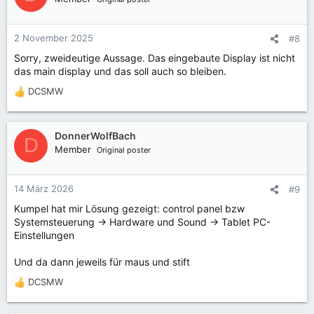
2 November 2025
#8
Sorry, zweideutige Aussage. Das eingebaute Display ist nicht
das main display und das soll auch so bleiben.
DCSMW
R
e
a
k
DonnerWolfBach
D
t
Member
Original poster
i
o
n
14 März 2026
#9
e
Kumpel hat mir Lösung gezeigt: control panel bzw
n
Systemsteuerung -> Hardware und Sound -> Tablet PC-
:
Einstellungen
Und da dann jeweils für maus und stift
DCSMW
R
e
a