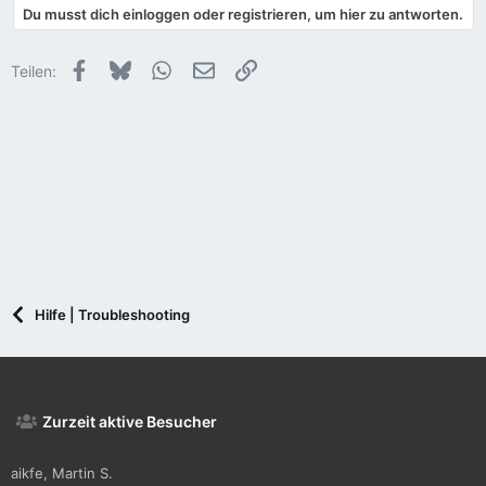
Du musst dich einloggen oder registrieren, um hier zu antworten.
k
t
i
Facebook
Bluesky
WhatsApp
E-Mail
Link
Teilen:
o
n
e
n
:
Hilfe | Troubleshooting
Zurzeit aktive Besucher
aikfe
Martin S.