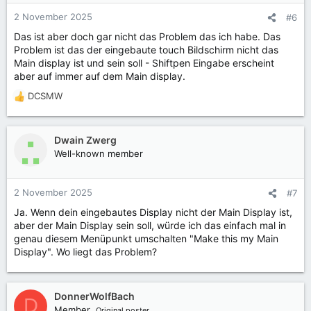
2 November 2025
#6
Das ist aber doch gar nicht das Problem das ich habe. Das
Problem ist das der eingebaute touch Bildschirm nicht das
Main display ist und sein soll - Shiftpen Eingabe erscheint
aber auf immer auf dem Main display.
DCSMW
R
e
a
k
Dwain Zwerg
t
Well-known member
i
o
n
2 November 2025
#7
e
Ja. Wenn dein eingebautes Display nicht der Main Display ist,
n
aber der Main Display sein soll, würde ich das einfach mal in
:
genau diesem Menüpunkt umschalten "Make this my Main
Display". Wo liegt das Problem?
DonnerWolfBach
D
Member
Original poster