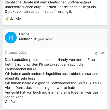
identische Geräte mit dem identischen Softwarestand
unterschiedlichen output leisten - es sei denn es liegt ein
Defekt vor, den es dann zu definieren gilt.
danielp
R
e
a
k
Hecht
H
t
Member
Original poster
i
o
n
7 Januar 2022
#9
e
Das Lautstärkeproblem bei dem Handy von meiner Frau
n
betrifft nicht nur den Klingelton sondern auch die
:
Lautsprecherstärke.
Wir haben auch andere Klingeltöne ausprobiert; diese sind
ebenfalls sehr leise.
Wir haben beide die gleiche Softwareversion Shift OS 3.5 G.
Vielen Dank, dass Ihre mir geantwortet habt.
Vielleicht hat von Euch noch jemand eine Idee, an was das
liegen kann.
Grüße