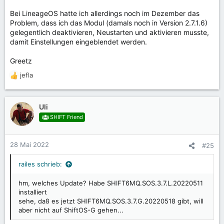
Bei LineageOS hatte ich allerdings noch im Dezember das
Problem, dass ich das Modul (damals noch in Version 2.7.1.6)
gelegentlich deaktivieren, Neustarten und aktivieren musste,
damit Einstellungen eingeblendet werden.
Greetz
jefla
R
e
a
k
Uli
t
SHIFT Friend
i
o
n
28 Mai 2022
#25
e
n
railes schrieb:
:
hm, welches Update? Habe SHIFT6MQ.SOS.3.7.L.20220511
installiert
sehe, daß es jetzt SHIFT6MQ.SOS.3.7.G.20220518 gibt, will
aber nicht auf ShiftOS-G gehen...