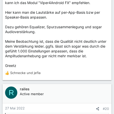
kann ich das Modul "Viper4Android FX" empfehlen.
Hier kann man die Lautstärke auf per-App-Basis bzw per
Speaker-Basis anpassen.
Dazu gehören Equalizer, Spurzusammenlegung und sogar
Audioverstärkung.
Meine Beobachtung ist, dass die Qualität nicht deutlich unter
dem Verstärkung leider..ggfs. lässt sich sogar was durch die
gefühlt 1.000 Einstellungen anpassen, dass die
Amplitudenanhebung gar nicht mehr merkbar ist.
Greetz
Schnecke
und
jefla
R
e
a
k
railes
R
t
Active member
i
o
n
27 Mai 2022
#20
e