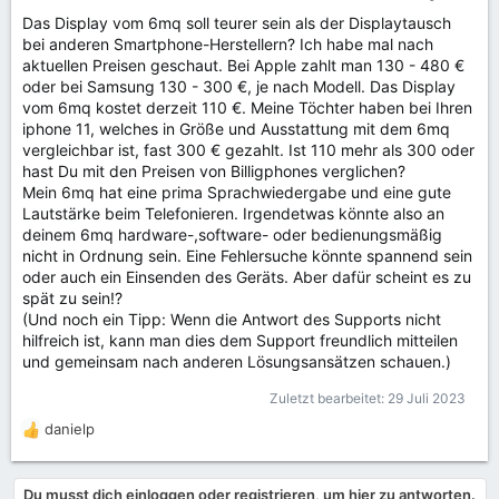
Das Display vom 6mq soll teurer sein als der Displaytausch
bei anderen Smartphone-Herstellern? Ich habe mal nach
aktuellen Preisen geschaut. Bei Apple zahlt man 130 - 480 €
oder bei Samsung 130 - 300 €, je nach Modell. Das Display
vom 6mq kostet derzeit 110 €. Meine Töchter haben bei Ihren
iphone 11, welches in Größe und Ausstattung mit dem 6mq
vergleichbar ist, fast 300 € gezahlt. Ist 110 mehr als 300 oder
hast Du mit den Preisen von Billigphones verglichen?
Mein 6mq hat eine prima Sprachwiedergabe und eine gute
Lautstärke beim Telefonieren. Irgendetwas könnte also an
deinem 6mq hardware-,software- oder bedienungsmäßig
nicht in Ordnung sein. Eine Fehlersuche könnte spannend sein
oder auch ein Einsenden des Geräts. Aber dafür scheint es zu
spät zu sein!?
(Und noch ein Tipp: Wenn die Antwort des Supports nicht
hilfreich ist, kann man dies dem Support freundlich mitteilen
und gemeinsam nach anderen Lösungsansätzen schauen.)
Zuletzt bearbeitet:
29 Juli 2023
danielp
R
e
a
Du musst dich einloggen oder registrieren, um hier zu antworten.
k