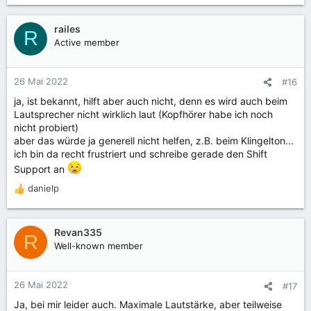
railes
R
Active member
26 Mai 2022
#16
ja, ist bekannt, hilft aber auch nicht, denn es wird auch beim
Lautsprecher nicht wirklich laut (Kopfhörer habe ich noch
nicht probiert)
aber das würde ja generell nicht helfen, z.B. beim Klingelton...
ich bin da recht frustriert und schreibe gerade den Shift
Support an
danielp
R
e
a
k
Revan335
R
t
Well-known member
i
o
n
26 Mai 2022
#17
e
Ja, bei mir leider auch. Maximale Lautstärke, aber teilweise
n