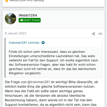
Webbi1264
und
danielp
R
e
a
k
Webbi1264
t
SHIFT Friend
i
o
n
6 Januar 2022
#8
e
n
trainman261 schrieb:
:
Finde ich schon sehr interessant, dass es gleichen
Einstellungen unterschiedliche Lautstärken hat. Das wäre
vielleicht ein Fall für den Support. Ich wollte eigentlich nach
der Softwareversion fragen, aber das habt ihr wohl schon
geschaut (und ich nehme an, dass ihr das bei identischem
Klingelton vergleicht).
Die Frage von
@trainman261
ist wichtig! Bitte überprüfe, ob
wirklich beide 6mq die gleiche Softwareversionen nutzen.
Wenn das der Falls ein sollte (aber wichtige genau
hinschauen, ob die Versionen die absolut identische
Bezeichnung haben), dann würde ich in der Tat mal den
Support kontaktieren, da es eigentlich nicht sein, kann das