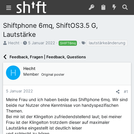
Shiftphone 6mq, ShiftOS3.5 G,
Lautstärke
E
E
S
Hecht
5 Januar 2022
lautstärkeänderung
SHIFT6mq
r
r
c
s
s
h
Feedback, Fragen | Feedback, Questions
t
t
l
e
e
a
Hecht
l
l
g
H
Member
l
l
w
Original poster
e
t
o
r
a
r
m
t
5 Januar 2022
#1
e
Meine Frau und ich haben beide das Shiftphone 6mq. Wir sind
beide nur Nutzer ohne Kenntnisse von handyspezifischen
Themen.
Bei mir ist der Klingelton zufriedendstellend laut; bei meiner
Frau ist der Klingelton trotzdem dieser auf maximaler
Lautstärke eingestellt ist deutlich leiser
und schlecht zu hören.