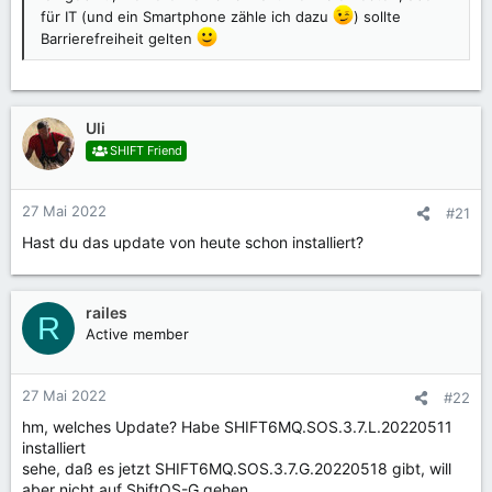
für IT (und ein Smartphone zähle ich dazu
) sollte
Barrierefreiheit gelten
Uli
SHIFT Friend
27 Mai 2022
#21
Hast du das update von heute schon installiert?
railes
R
Active member
27 Mai 2022
#22
hm, welches Update? Habe SHIFT6MQ.SOS.3.7.L.20220511
installiert
sehe, daß es jetzt SHIFT6MQ.SOS.3.7.G.20220518 gibt, will
aber nicht auf ShiftOS-G gehen...