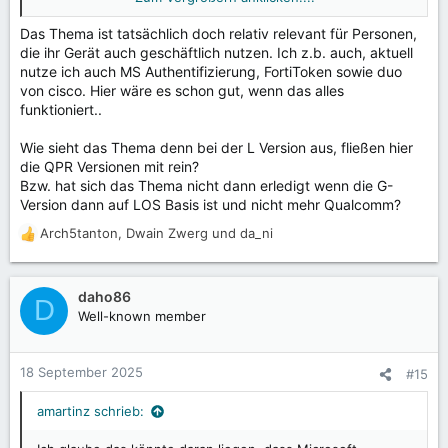
und diese keine QPRs integriert haben.
Das Thema ist tatsächlich doch relativ relevant für Personen,
Ich könnte manuell schauen, wie viel mehr von den QPR
die ihr Gerät auch geschäftlich nutzen. Ich z.b. auch, aktuell
Änderungen integriert werden muss, damit der Microsoft
nutze ich auch MS Authentifizierung, FortiToken sowie duo
Authenticator zufrieden ist.
von cisco. Hier wäre es schon gut, wenn das alles
funktioniert..
Wie sieht das Thema denn bei der L Version aus, fließen hier
die QPR Versionen mit rein?
Bzw. hat sich das Thema nicht dann erledigt wenn die G-
Version dann auf LOS Basis ist und nicht mehr Qualcomm?
Arch5tanton
,
Dwain Zwerg
und
da_ni
R
e
a
k
daho86
D
t
Well-known member
i
o
n
18 September 2025
#15
e
n
amartinz schrieb:
: