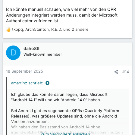
Ich könnte manuell schauen, wie viel mehr von den QPR
Änderungen integriert werden muss, damit der Microsoft
Authenticator zufrieden ist.
tkopq
,
Arch5tanton
,
R.E.D.
und 2 andere
R
e
a
k
daho86
D
t
Well-known member
i
o
n
18 September 2025
#14
e
n
amartinz schrieb:
:
Ich glaube das könnte daran liegen, dass Microsoft
"Android 14.1" will und wir "Android 14.0" haben.
Bei Android gibt es sogenannte QPRs (Quarterly Platform
Releases), was größere Updates sind, ohne die Android
Version anzuheben.
Wir haben den Basisstand von Android 14 ohne
irgendwelche QPRs, da wir die Basis von Qualcomm nutzen
Zum Vergrößern anklicken....