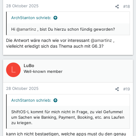
n
28 Oktober 2025
#18
e
n
Arch5tanton schrieb:
:
Hi
@amartinz
, bist Du hierzu schon fündig geworden?
Die Antwort wäre nach wie vor interessant
@amartinz
,
vielleicht erledigt sich das Thema auch mit G6.3?
LuBo
L
Well-known member
28 Oktober 2025
#19
Arch5tanton schrieb:
ShiftOS-L kommt für mich nicht in Frage, zu viel Gefummel
um Sachen wie Banking, Payment, Booking, etc. ans Laufen
zu kriegen.
kann ich nicht bestaetigen, welche apps must du den genau