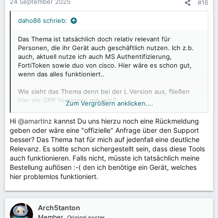
24 September 2025
#16
e
n
daho86 schrieb:
:
Das Thema ist tatsächlich doch relativ relevant für
Personen, die ihr Gerät auch geschäftlich nutzen. Ich z.b.
auch, aktuell nutze ich auch MS Authentifizierung,
FortiToken sowie duo von cisco. Hier wäre es schon gut,
wenn das alles funktioniert..
Wie sieht das Thema denn bei der L Version aus, fließen
hier die QPR Versionen mit rein?
Zum Vergrößern anklicken....
Bzw. hat sich das Thema nicht dann erledigt wenn die G-
Version dann auf LOS Basis ist und nicht mehr Qualcomm?
Hi
@amartinz
kannst Du uns hierzu noch eine Rückmeldung
geben oder wäre eine "offizielle" Anfrage über den Support
besser? Das Thema hat für mich auf jedenfall eine deutliche
Relevanz. Es sollte schon sichergestellt sein, dass diese Tools
auch funktionieren. Falls nicht, müsste ich tatsächlich meine
Bestellung auflösen :-( den ich benötige ein Gerät, welches
hier problemlos funktioniert.
Arch5tanton
Member
Original poster