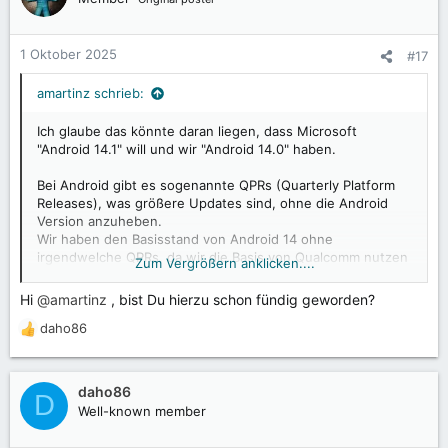
1 Oktober 2025
#17
amartinz schrieb:
Ich glaube das könnte daran liegen, dass Microsoft
"Android 14.1" will und wir "Android 14.0" haben.
Bei Android gibt es sogenannte QPRs (Quarterly Platform
Releases), was größere Updates sind, ohne die Android
Version anzuheben.
Wir haben den Basisstand von Android 14 ohne
irgendwelche QPRs, da wir die Basis von Qualcomm nutzen
Zum Vergrößern anklicken....
und diese keine QPRs integriert haben.
Hi
@amartinz
, bist Du hierzu schon fündig geworden?
Ich könnte manuell schauen, wie viel mehr von den QPR
daho86
Änderungen integriert werden muss, damit der Microsoft
R
Authenticator zufrieden ist.
e
a
k
daho86
D
t
Well-known member
i
o