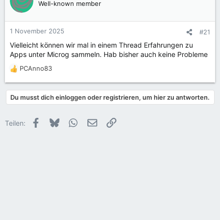
Well-known member
1 November 2025
#21
Vielleicht können wir mal in einem Thread Erfahrungen zu
Apps unter Microg sammeln. Hab bisher auch keine Probleme
PCAnno83
R
e
a
Du musst dich einloggen oder registrieren, um hier zu antworten.
k
t
i
Facebook
Bluesky
WhatsApp
E-Mail
Link
Teilen:
o
n
e
n
: