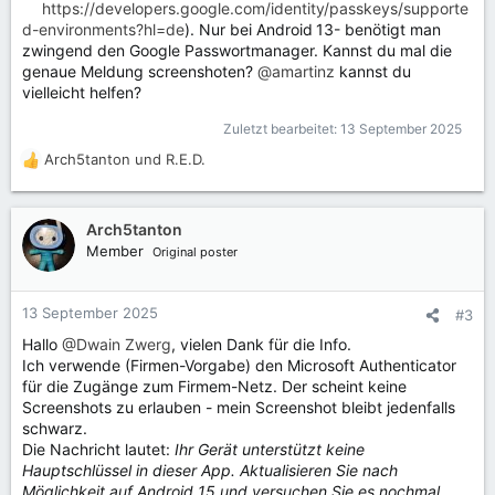
https://developers.google.com/identity/passkeys/supporte
d-environments?hl=de
). Nur bei Android 13- benötigt man
zwingend den Google Passwortmanager. Kannst du mal die
genaue Meldung screenshoten?
@amartinz
kannst du
vielleicht helfen?
Zuletzt bearbeitet:
13 September 2025
Arch5tanton
und
R.E.D.
R
e
a
k
Arch5tanton
t
Member
Original poster
i
o
n
13 September 2025
#3
e
Hallo
@Dwain Zwerg
, vielen Dank für die Info.
n
Ich verwende (Firmen-Vorgabe) den Microsoft Authenticator
:
für die Zugänge zum Firmem-Netz. Der scheint keine
Screenshots zu erlauben - mein Screenshot bleibt jedenfalls
schwarz.
Die Nachricht lautet:
Ihr Gerät unterstützt keine
Hauptschlüssel in dieser App. Aktualisieren Sie nach
Möglichkeit auf Android 15 und versuchen Sie es nochmal.