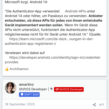
Microsoft bzgl. Android 14:
"Die Authenticator-App verwendet
Android-APIs
unter
Android 14 oder höher, um Passkeys zu verwenden.
Anbieter
entscheiden, ob diese APIs für jedes von ihnen entwickelte
Gerät implementiert werden sollen
. Wenn Ihr Gerät diese
APIs nicht unterstützt, funktioniert die Authenticator-App
möglicherweise nicht für Ihr Gerät unter Android 14." (Quelle:
https://learn.microsoft.com/de-de/e...nungen-in-der-
authenticator-app-registrieren-
)
Verwiesen wird dabei auf
https://developer.android.com/identity/sign-in/credential-
provider
.
Arch5tanton
R
e
a
k
amartinz
t
ShiftOS Developer | 🌴
ShiftOS Developer
i
SHIFT Staff
o
n
18 September 2025
#11
e