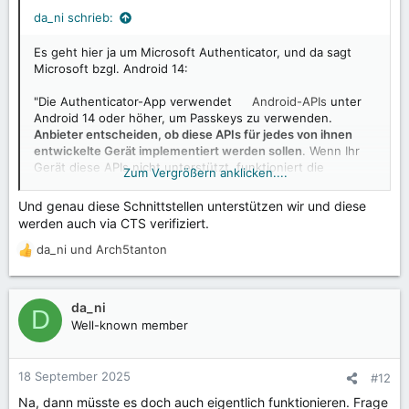
n
da_ni schrieb:
:
Es geht hier ja um Microsoft Authenticator, und da sagt
Microsoft bzgl. Android 14:
"Die Authenticator-App verwendet
Android-APIs
unter
Android 14 oder höher, um Passkeys zu verwenden.
Anbieter entscheiden, ob diese APIs für jedes von ihnen
entwickelte Gerät implementiert werden sollen
. Wenn Ihr
Gerät diese APIs nicht unterstützt, funktioniert die
Zum Vergrößern anklicken....
Authenticator-App möglicherweise nicht für Ihr Gerät unter
Android 14." (Quelle:
https://learn.microsoft.com/de-
Und genau diese Schnittstellen unterstützen wir und diese
de/e...nungen-in-der-authenticator-app-registrieren-
)
werden auch via CTS verifiziert.
Verwiesen wird dabei auf
da_ni
und
Arch5tanton
R
https://developer.android.com/identity/sign-
e
in/credential-provider
.
a
k
da_ni
D
t
Well-known member
i
o
n
18 September 2025
#12
e
Na, dann müsste es doch auch eigentlich funktionieren. Frage
n