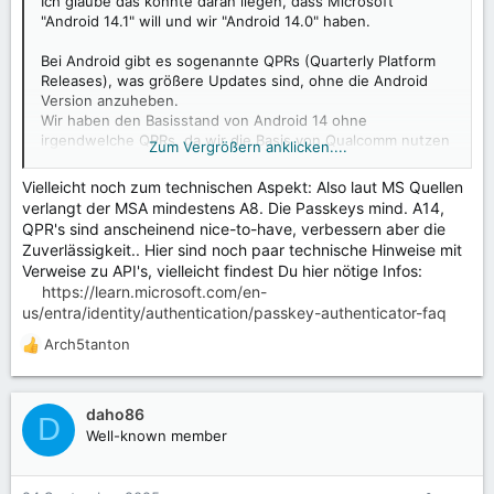
Ich glaube das könnte daran liegen, dass Microsoft
"Android 14.1" will und wir "Android 14.0" haben.
Bei Android gibt es sogenannte QPRs (Quarterly Platform
Releases), was größere Updates sind, ohne die Android
Version anzuheben.
Wir haben den Basisstand von Android 14 ohne
irgendwelche QPRs, da wir die Basis von Qualcomm nutzen
Zum Vergrößern anklicken....
und diese keine QPRs integriert haben.
Vielleicht noch zum technischen Aspekt: Also laut MS Quellen
Ich könnte manuell schauen, wie viel mehr von den QPR
verlangt der MSA mindestens A8. Die Passkeys mind. A14,
Änderungen integriert werden muss, damit der Microsoft
QPR's sind anscheinend nice-to-have, verbessern aber die
Authenticator zufrieden ist.
Zuverlässigkeit.. Hier sind noch paar technische Hinweise mit
Verweise zu API's, vielleicht findest Du hier nötige Infos:
https://learn.microsoft.com/en-
us/entra/identity/authentication/passkey-authenticator-faq
Arch5tanton
R
e
a
k
daho86
D
t
Well-known member
i
o
n