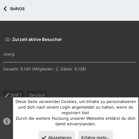
ShiftOS
Zurzeit aktive Besucher
Joerg
Gesamt: 6.140 (Mitglieder: 2, Gäste: 6.138)
SHIFT
Deutsch
Diese Seite verwendet Cookies, um Inhalte zu personalisieren
Nutzungsbedingungen
Datenschutz
Hilfe und Impressum
und dich nach einem Login angemeldet zu halten, wenn du
registriert bist.
R
Durch die weitere Nutzung unserer Webseite erklärst du dich
S
S
damit einverstanden.
®
Community platform by XenForo
© 2010-2026 XenForo Ltd.
Akzeptieren
Erfahre mehr…