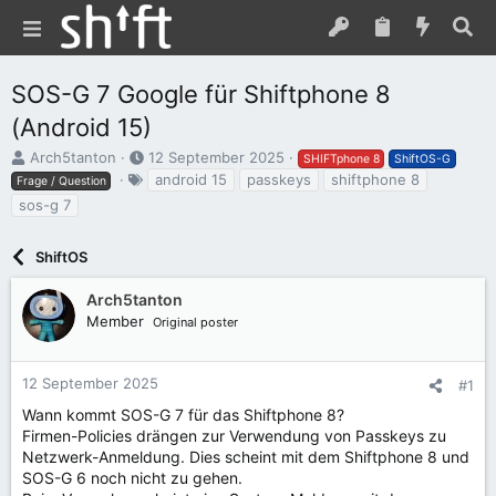
SOS-G 7 Google für Shiftphone 8
(Android 15)
E
E
Arch5tanton
12 September 2025
SHIFTphone 8
ShiftOS-G
r
r
S
android 15
passkeys
shiftphone 8
Frage / Question
s
s
c
sos-g 7
t
t
h
e
e
l
l
l
ShiftOS
a
l
l
g
e
t
w
Arch5tanton
r
a
o
Member
Original poster
m
r
t
e
12 September 2025
#1
Wann kommt SOS-G 7 für das Shiftphone 8?
Firmen-Policies drängen zur Verwendung von Passkeys zu
Netzwerk-Anmeldung. Dies scheint mit dem Shiftphone 8 und
SOS-G 6 noch nicht zu gehen.