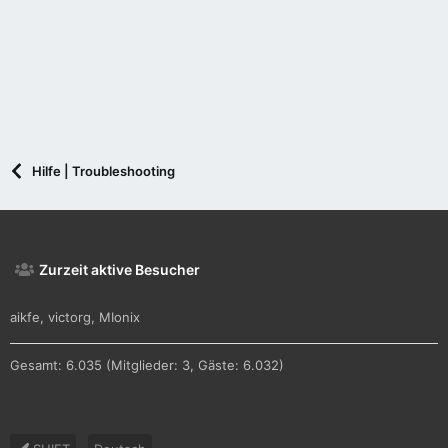
n
:
Hilfe | Troubleshooting
Zurzeit aktive Besucher
aikfe
victorg
MIonix
Gesamt: 6.035 (Mitglieder: 3, Gäste: 6.032)