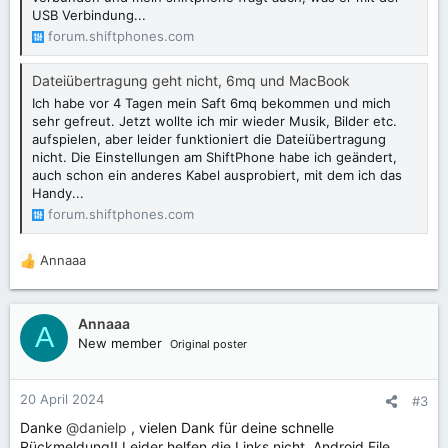
USB Verbindung...
forum.shiftphones.com
Dateiübertragung geht nicht, 6mq und MacBook
Ich habe vor 4 Tagen mein Saft 6mq bekommen und mich
sehr gefreut. Jetzt wollte ich mir wieder Musik, Bilder etc.
aufspielen, aber leider funktioniert die Dateiübertragung
nicht. Die Einstellungen am ShiftPhone habe ich geändert,
auch schon ein anderes Kabel ausprobiert, mit dem ich das
Handy...
forum.shiftphones.com
Annaaa
R
e
a
k
Annaaa
A
t
New member
Original poster
i
o
n
20 April 2024
#3
e
Danke
@danielp
, vielen Dank für deine schnelle
n
Rückmeldung!! Leider helfen die Links nicht, Android File
: