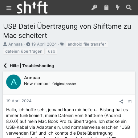
USB Datei Übertragung von Shift5me zu
Mac scheitert
E
E
S
Annaaa
19 April 2024
android file transfer
r
r
c
dateien übertragen
usb
s
s
h
t
t
l
e
Hilfe | Troubleshooting
e
a
l
l
g
l
l
w
Annaaa
A
e
t
o
New member
Original poster
r
a
r
m
t
e
19 April 2024
#1
Hallo, ich hoffe sehr, jemand kann mir helfen... Bislang hat es
immer funktioniert, meine Dateien vom Shift5me (Android
8.0.0) auf mein Mac Book Pro zu übertragen. Ich stecke ein
USB-Kabel via Adapter ein, und normalerweise erschien "USB
verwenden für" und ich konnte die Dateiübertragung