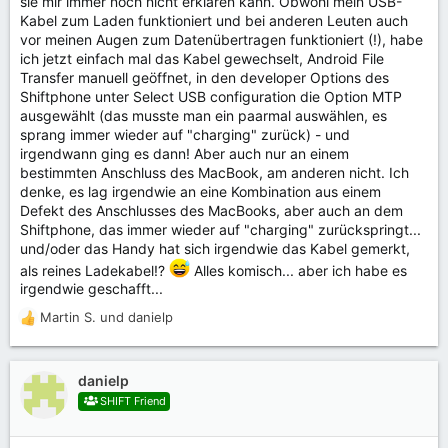
sie mir immer noch nicht erklären kann. Obwohl mein USB-
Kabel zum Laden funktioniert und bei anderen Leuten auch
vor meinen Augen zum Datenübertragen funktioniert (!), habe
ich jetzt einfach mal das Kabel gewechselt, Android File
Transfer manuell geöffnet, in den developer Options des
Shiftphone unter Select USB configuration die Option MTP
ausgewählt (das musste man ein paarmal auswählen, es
sprang immer wieder auf "charging" zurück) - und
irgendwann ging es dann! Aber auch nur an einem
bestimmten Anschluss des MacBook, am anderen nicht. Ich
denke, es lag irgendwie an eine Kombination aus einem
Defekt des Anschlusses des MacBooks, aber auch an dem
Shiftphone, das immer wieder auf "charging" zurückspringt...
und/oder das Handy hat sich irgendwie das Kabel gemerkt,
als reines Ladekabel!?
Alles komisch... aber ich habe es
irgendwie geschafft...
Martin S.
und
danielp
R
e
a
k
danielp
t
SHIFT Friend
i
o