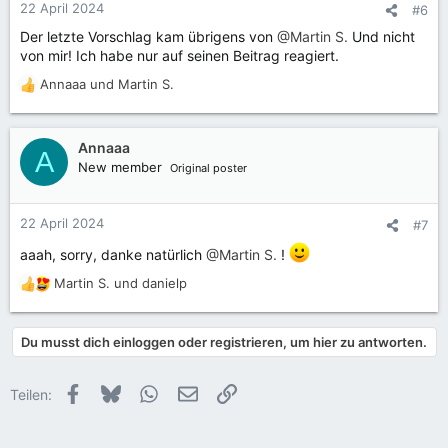
n
22 April 2024
#6
e
Der letzte Vorschlag kam übrigens von
@Martin S.
Und nicht
n
von mir! Ich habe nur auf seinen Beitrag reagiert.
:
Annaaa
und
Martin S.
R
e
a
k
Annaaa
A
t
New member
Original poster
i
o
n
22 April 2024
#7
e
n
aaah, sorry, danke natürlich
@Martin S.
!
:
Martin S.
und
danielp
R
e
a
Du musst dich einloggen oder registrieren, um hier zu antworten.
k
t
i
Facebook
Bluesky
WhatsApp
E-Mail
Link
Teilen:
o
n
e