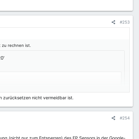
ss von Android 13 kommen kann. Sollte jemand Unterstützung
#253
zu rechnen ist.
0'
FTphone 8) entwickelt oder hat letzteres aktuell Vorrang?
in zurücksetzen nicht vermeidbar ist.
#254
10 -> Android 13 Upgrade ohne Datenverlust hinzubekommen.
zung (nicht nur zum Entsperren) des FP Sensors in der Google-