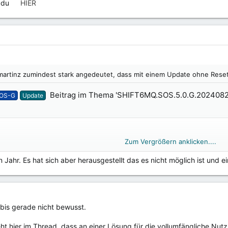
 du
HIER
jedes SHIFT6mq bzw. deren BesitzerIn sobald wie möglich in den Genu
 bitte gerne.
rtinz zumindest stark angedeutet, dass mit einem Update ohne Reset 
Beitrag im Thema 'SHIFT6MQ.SOS.5.0.G.2024082
tOS-G
Update
Zum Vergrößern anklicken....
te auf ShiftOS-G 5.1 eigentlich parallel zum ShiftOS-G 6.0 (für das SHI
Zum Vergrößern anklicken....
Jahr. Es hat sich aber herausgestellt das es nicht möglich ist und e
ch!
Zum Vergrößern anklicken....
bis gerade nicht bewusst.
an und fragen auch die Custom ROM Communities um Hilfe das Android 
 alles aus, was möglich ist.
ht hier im Thread, dass an einer Lösung für die vollumfängliche Nut