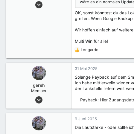
wäre es ein normales Update
2 Juni 2016
988
OK, sonst könntest du das Lo
Germany
greifen. Wenn Google Backup 
Wir hoffen einfach auf weitere
Multi Win für alle!
Longardo
R
e
a
k
31 Mai 2025
t
Solange Payback auf dem Smar
i
Ich habe mittlerweile wieder 
o
gereh
der Tankstelle liefern weit w
n
Member
e
3 Mai 2025
Payback: Hier Zugangsdate
n
30
:
9 Juni 2025
Die Lautstärke - oder sollte i