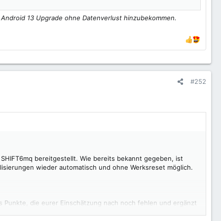
-> Android 13 Upgrade ohne Datenverlust hinzubekommen.
#252
SHIFT6mq bereitgestellt. Wie bereits bekannt gegeben, ist
ualisierungen wieder automatisch und ohne Werksreset möglich.
es Punkte, die eurer Einschätzung nach noch fehlen und ergänzt
Updates nicht wie beschrieben funktionieren, dann meldet uns
das natürlich spannend zu erfahren.