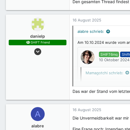
Den gesamten Thread findest
Wir hoffen, dass möglichst 
benötigen, dann meldet euch
16 August 2025
LG, Manuel
alabre schrieb:
danielp
Am 10.10.2024 wurde vom ama
SHIFT Friend
22 September 2019
SHIFT6mq
Shif
4.090
10 Oktober 2024
Mamagotchi schrieb:
@amartinz
Wird das Upda
Das war der Stand vom letzten 
Klajo schrieb:
Das interessiert mich au
16 August 2025
A
Die Unvermeidbarkeit war mir 
Wir arbeiten parallel dar
Da schöpfen wir so ziemlich
alabre
Eine Frage noch: Irgendwo ste