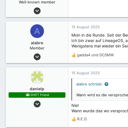
Well-known member
6 März 2023
3.105
15 August 2025
A
Moin in die Runde. Seit der B
Ich bin zwar auf LineageOS, a
alabre
Wenigstens mal wieder ein Se
Member
10 Dezember 2021
gadda4
und
DCSMW
R
19
e
a
k
15 August 2025
t
i
alabre schrieb:
o
danielp
n
Wann wird es die versproche
SHIFT Friend
e
22 September 2019
n
Nie!
:
4.090
Wann wurde das wo versproc
R.E.D.
R
e