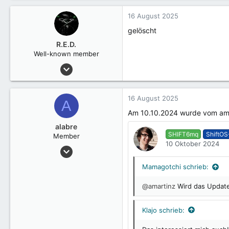
a
k
16 August 2025
t
gelöscht
i
o
R.E.D.
n
Well-known member
e
15 Januar 2025
n
2.534
:
16 August 2025
A
Am 10.10.2024 wurde vom amar
alabre
SHIFT6mq
ShiftOS
Member
10 Oktober 2024
10 Dezember 2021
19
Mamagotchi schrieb:
@amartinz
Wird das Update 
Klajo schrieb: