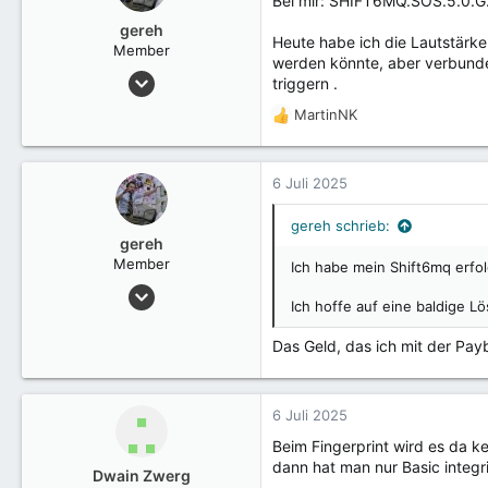
Bei mir: SHIFT6MQ.SOS.5.0.
i
o
gereh
Heute habe ich die Lautstärke
n
Member
werden könnte, aber verbunden
e
3 Mai 2025
triggern .
n
30
:
MartinNK
R
e
a
k
6 Juli 2025
t
i
gereh schrieb:
o
gereh
n
Member
Ich habe mein Shift6mq erfol
e
3 Mai 2025
n
Ich hoffe auf eine baldige L
30
:
Das Geld, das ich mit der Payb
6 Juli 2025
Beim Fingerprint wird es da ke
dann hat man nur Basic integri
Dwain Zwerg