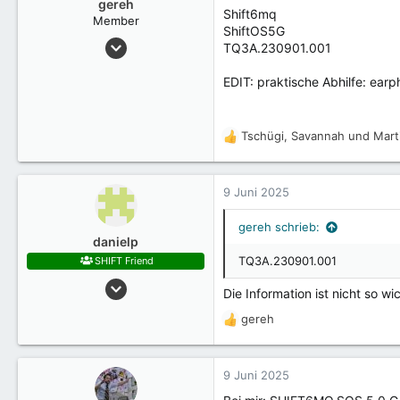
gereh
Shift6mq
Member
ShiftOS5G
3 Mai 2025
TQ3A.230901.001
30
EDIT: praktische Abhilfe: ear
Tschügi
,
Savannah
und
Mart
R
e
a
k
9 Juni 2025
t
i
gereh schrieb:
o
danielp
n
TQ3A.230901.001
SHIFT Friend
e
22 September 2019
n
Die Information ist nicht so w
:
4.090
gereh
R
e
a
k
9 Juni 2025
t