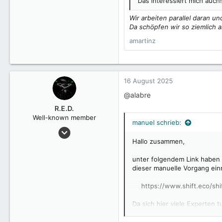
Das interessiert mich auch!
Wir arbeiten parallel daran 
Da schöpfen wir so ziemlich al
amartinz
16 August 2025
@alabre
R.E.D.
Well-known member
manuel schrieb:
15 Januar 2025
2.534
Hallo zusammen,
unter folgendem Link haben 
dieser manuelle Vorgang ein
https://www.shift.eco/sh
Da sich hier viele Experten
werden sollten oder beinhal
das gerne zurück. Solltet ih