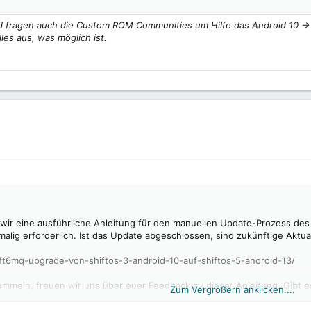
und fragen auch die Custom ROM Communities um Hilfe das Android 10 
les aus, was möglich ist.
wir eine ausführliche Anleitung für den manuellen Update-Prozess des 
malig erforderlich. Ist das Update abgeschlossen, sind zukünftige Akt
ift6mq-upgrade-von-shiftos-3-android-10-auf-shiftos-5-android-13/
 tummeln, freuen wir uns über euer Feedback zu dieser Anleitung. Gibt 
Zum Vergrößern anklicken....
tet die Anleitung Beschreibungen, die für euch beim Durchspielen des 
r anhand dieser Anleitung erfolgreich updaten können, dann wäre auch 