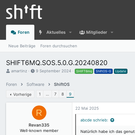
Foren
Aktuelles
Mitglieder
Neue Beiträge
Foren durchsuchen
SHIFT6MQ.SOS.5.0.G.20240820
E
E
amartinz
9 September 2024
SHIFT6mq
ShiftOS-G
Update
r
r
s
s
Foren
Software
ShiftOS
t
t
e
e
1
…
7
8
9
Vorherige
l
l
l
l
22 Mai 2025
e
t
R
r
a
m
abcde schrieb:
Revan335
Well-known member
Natürlich habe ich das genut