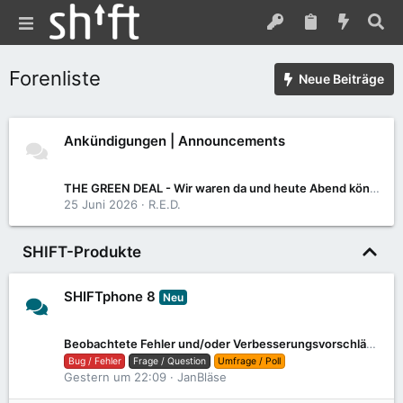
Forenliste
Neue Beiträge
Ankündigungen | Announcements
6
83
THE GREEN DEAL - Wir waren da und heute Abend könnt ihr auch dabei sein. PLUS: Wir brauchen eure Stimme!
25 Juni 2026
R.E.D.
SHIFT-Produkte
SHIFTphone 8
Neu
154
2K
Beobachtete Fehler und/oder Verbesserungsvorschläge, zum 8.1
Bug / Fehler
Frage / Question
Umfrage / Poll
Gestern um 22:09
JanBläse