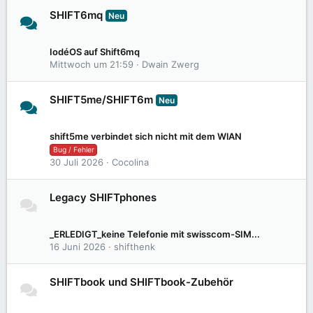
SHIFT6mq
Neu
18
182
IodéOS auf Shift6mq
Mittwoch um 21:59
Dwain Zwerg
SHIFT5me/SHIFT6m
Neu
12
131
shift5me verbindet sich nicht mit dem WlAN
Bug / Fehler
30 Juli 2026
Cocolina
Legacy SHIFTphones
2
11
_ERLEDIGT_keine Telefonie mit swisscom-SIM...
16 Juni 2026
shifthenk
SHIFTbook und SHIFTbook-Zubehör
10
48