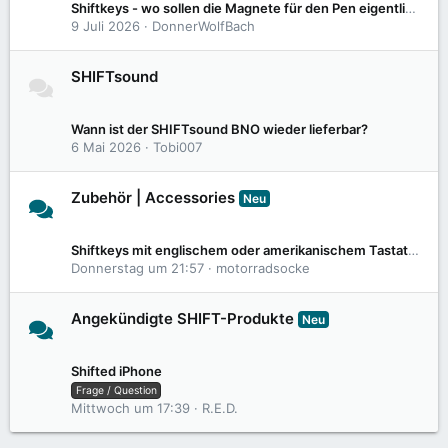
Shiftkeys - wo sollen die Magnete für den Pen eigentlich sein?
9 Juli 2026
DonnerWolfBach
SHIFTsound
2
9
Wann ist der SHIFTsound BNO wieder lieferbar?
6 Mai 2026
Tobi007
Zubehör | Accessories
Neu
198
2,6K
Shiftkeys mit englischem oder amerikanischem Tastatur Layout?
Donnerstag um 21:57
motorradsocke
Angekündigte SHIFT-Produkte
Neu
5
39
Shifted iPhone
Frage / Question
Mittwoch um 17:39
R.E.D.