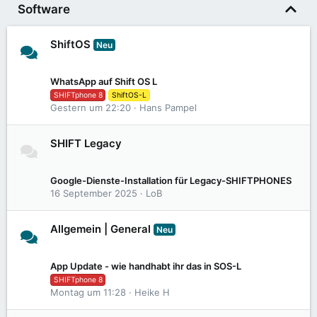
Software
ShiftOS
Neu
865
15K
WhatsApp auf Shift OS L
SHIFTphone 8
ShiftOS-L
Gestern um 22:20
Hans Pampel
SHIFT Legacy
104
751
Google-Dienste-Installation für Legacy-SHIFTPHONES
16 September 2025
LoB
Allgemein | General
Neu
302
3,2K
App Update - wie handhabt ihr das in SOS-L
SHIFTphone 8
Montag um 11:28
Heike H