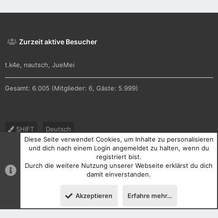
Zurzeit aktive Besucher
t.k4e
nautsch
JueMei
Gesamt: 6.005 (Mitglieder: 6, Gäste: 5.999)
SHIFT
Deutsch
Diese Seite verwendet Cookies, um Inhalte zu personalisieren
Nutzungsbedingungen
Datenschutz
Hilfe und Impressum
und dich nach einem Login angemeldet zu halten, wenn du
registriert bist.
R
Durch die weitere Nutzung unserer Webseite erklärst du dich
S
S
damit einverstanden.
®
Community platform by XenForo
© 2010-2026 XenForo Ltd.
Akzeptieren
Erfahre mehr…
Oben
Unten