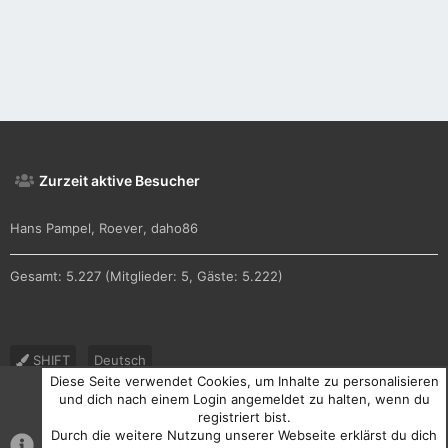
Zurzeit aktive Besucher
Hans Pampel
Roever
daho86
Gesamt: 5.227 (Mitglieder: 5, Gäste: 5.222)
SHIFT
Deutsch
Diese Seite verwendet Cookies, um Inhalte zu personalisieren
Nutzungsbedingungen
Datenschutz
Hilfe und Impressum
und dich nach einem Login angemeldet zu halten, wenn du
registriert bist.
R
Durch die weitere Nutzung unserer Webseite erklärst du dich
S
S