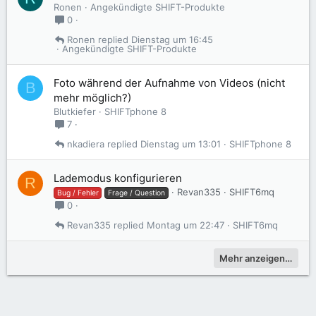
Ronen
Angekündigte SHIFT-Produkte
0
Ronen
Dienstag um 16:45
Angekündigte SHIFT-Produkte
Foto während der Aufnahme von Videos (nicht
B
mehr möglich?)
Blutkiefer
SHIFTphone 8
7
nkadiera
Dienstag um 13:01
SHIFTphone 8
Lademodus konfigurieren
R
Revan335
SHIFT6mq
Bug / Fehler
Frage / Question
0
Revan335
Montag um 22:47
SHIFT6mq
Mehr anzeigen…