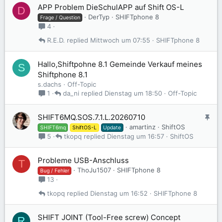
APP Problem DieSchulAPP auf Shift OS-L
D
DerTyp
SHIFTphone 8
Frage / Question
4
R.E.D.
Mittwoch um 07:55
SHIFTphone 8
Hallo,Shiftpohne 8.1 Gemeinde Verkauf meines
S
Shiftphone 8.1
s.dachs
Off-Topic
da_ni
Dienstag um 18:50
Off-Topic
1
A
SHIFT6MQ.SOS.7.1.L.20260710
n
amartinz
ShiftOS
SHIFT6mq
ShiftOS-L
Update
g
tkopq
Dienstag um 16:57
ShiftOS
5
e
p
Probleme USB-Anschluss
T
i
ThoJu1507
SHIFTphone 8
Bug / Fehler
n
13
n
t
tkopq
Dienstag um 16:52
SHIFTphone 8
SHIFT JOINT (Tool-Free screw) Concept
R