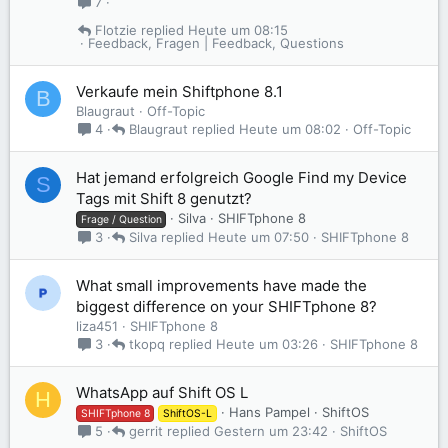
7
Flotzie
Heute um 08:15
Feedback, Fragen | Feedback, Questions
Verkaufe mein Shiftphone 8.1
B
Blaugraut
Off-Topic
Blaugraut
Heute um 08:02
Off-Topic
4
Hat jemand erfolgreich Google Find my Device
S
Tags mit Shift 8 genutzt?
Silva
SHIFTphone 8
Frage / Question
Silva
Heute um 07:50
SHIFTphone 8
3
What small improvements have made the
biggest difference on your SHIFTphone 8?
liza451
SHIFTphone 8
tkopq
Heute um 03:26
SHIFTphone 8
3
WhatsApp auf Shift OS L
H
Hans Pampel
ShiftOS
SHIFTphone 8
ShiftOS-L
gerrit
Gestern um 23:42
ShiftOS
5