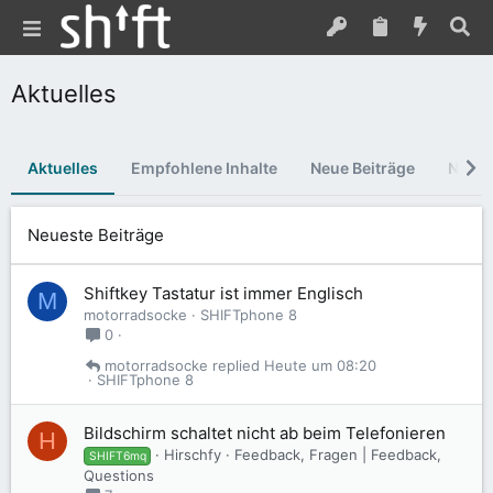
Aktuelles
Aktuelles
Empfohlene Inhalte
Neue Beiträge
Neues
Neueste Beiträge
Shiftkey Tastatur ist immer Englisch
M
motorradsocke
SHIFTphone 8
0
motorradsocke
Heute um 08:20
SHIFTphone 8
Bildschirm schaltet nicht ab beim Telefonieren
H
Hirschfy
Feedback, Fragen | Feedback,
SHIFT6mq
Questions