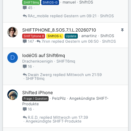
e
manuel
ShiftOS
SHIFT6mq
ShiftOS-G
p
45
i
RAc_mobile
Gestern um 09:21
ShiftOS
n
n
t
A
SHIFTPHONE_8.SOS.7.1.L.20260710
n
amartinz
ShiftOS
SHIFTphone 8
ShiftOS-L
Update
g
7irxn
Gestern um 06:50
ShiftOS
147
e
p
IodéOS auf Shift6mq
D
i
Drachenkoenigin
SHIFT6mq
n
16
n
t
Dwain Zwerg
Mittwoch um 21:59
SHIFT6mq
Shifted iPhone
PelzPilz
Angekündigte SHIFT-
Frage / Question
Produkte
16
R.E.D.
Mittwoch um 17:39
Angekündigte SHIFT-Produkte