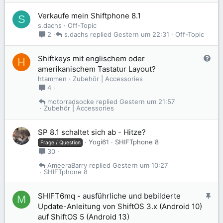
Verkaufe mein Shiftphone 8.1
S
s.dachs
Off-Topic
s.dachs
Gestern um 22:31
Off-Topic
2
F
Shiftkeys mit englischem oder
H
r
amerikanischem Tastatur Layout?
a
htammen
Zubehör | Accessories
g
4
e
motorradsocke
Gestern um 21:57
Zubehör | Accessories
SP 8.1 schaltet sich ab - Hitze?
Yogi61
SHIFTphone 8
Frage / Question
30
AmeeraBarry
Gestern um 10:27
SHIFTphone 8
A
SHIFT6mq - ausführliche und bebilderte
M
n
Update-Anleitung von ShiftOS 3.x (Android 10)
g
auf ShiftOS 5 (Android 13)