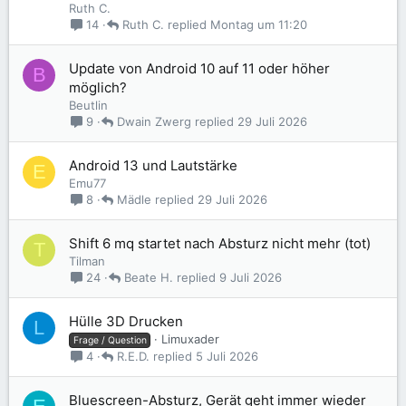
Ruth C.
Ruth C.
Montag um 11:20
14
Update von Android 10 auf 11 oder höher
B
möglich?
Beutlin
Dwain Zwerg
29 Juli 2026
9
Android 13 und Lautstärke
E
Emu77
Mädle
29 Juli 2026
8
Shift 6 mq startet nach Absturz nicht mehr (tot)
T
Tilman
Beate H.
9 Juli 2026
24
Hülle 3D Drucken
L
Limuxader
Frage / Question
R.E.D.
5 Juli 2026
4
Bluescreen-Absturz, Gerät geht immer wieder