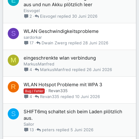
E
aus und nun Akku plötzlich leer
Eisvogel
Eisvogel
30 Juni 2026
2
WLAN Geschwindigkeitsprobleme
S
sardorkar
Dwain Zwerg
28 Juni 2026
17
eingeschrenkte wlan verbindung
M
MarkusManfred
MarkusManfred
26 Juni 2026
4
WLAN Hotspot Probleme mit WPA 3
R
Revan335
Bug / Fehler
Revan335
10 Juni 2026
4
SHIFT6mq schaltet sich beim Laden plötzlich
S
aus.
Sailor
peters
5 Juni 2026
13