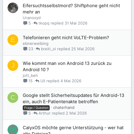
Eifersuchtsselbstmord? Shiftphone geht nicht
mehr an
Uranoxyd
tkopq
31 Mai 2026
5
Telefonieren geht nicht VoLTE-Problem?
E
ebnerweibing
breiti_oi
25 Mai 2026
23
Wie kommt man von Android 13 zurück zu
J
Android 10 ?
jott_beh
Uli
4 Mai 2026
15
Google stellt Sicherheitsupdates für Android-13
C
ein, auch E-Patientenakte betroffen
chaterhand
Frage / Question
Arthur
2 Mai 2026
5
CalyxOS möchte gerne Unterstützung - wer hat
alte Dateien?