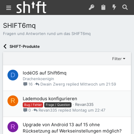
SHIFT6mq
Fragen und Antworten rund um das SHIFT6mq
SHIFT-Produkte
Filter
IodéOS auf Shift6mq
D
Drachenkoenigin
Dwain Zwerg
Mittwoch um 21:59
16
Lademodus konfigurieren
R
Revan335
Bug / Fehler
Frage / Question
Revan335
Montag um 22:47
0
Upgrade von Android 13 auf 15 ohne
R
Rücksetzung auf Werkseinstellungen möglich?