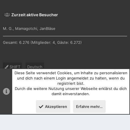
Zurzeit aktive Besucher
M. G.
Mamagotchi
JanBläse
Gesamt: 6.276 (Mitglieder: 4, Gäste: 6.272)
SHIFT
Deutsch
Diese Seite verwendet Cookies, um Inhalte zu personalisieren
Nutzungsbedingungen
Datenschutz
Hilfe und Impressum
und dich nach einem Login angemeldet zu halten, wenn du
registriert bist.
R
Durch die weitere Nutzung unserer Webseite erklärst du dich
S
S
damit einverstanden.
®
Community platform by XenForo
© 2010-2026 XenForo Ltd.
Akzeptieren
Erfahre mehr…
Oben
Unten