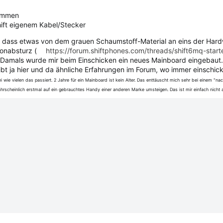
lemmen
hift eigenem Kabel/Stecker
dass etwas von dem grauen Schaumstoff-Material an eins der Hardwar
fonabsturz (
https://forum.shiftphones.com/threads/shift6mq-start
Damals wurde mir beim Einschicken ein neues Mainboard eingebaut. I
bt ja hier und da ähnliche Erfahrungen im Forum, wo immer einschicke
i wie vielen das passiert. 2 Jahre für ein Mainboard ist kein Alter. Das enttäuscht mich sehr bei einem "n
scheinlich erstmal auf ein gebrauchtes Handy einer anderen Marke umsteigen. Das ist mir einfach nicht a