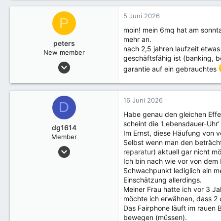
a
k
5 Juni 2026
P
t
moin! mein 6mq hat am sonnta
i
mehr an.
o
peters
nach 2,5 jahren laufzeit etwa
n
New member
geschäftsfähig ist (banking, 
e
2 Mai 2020
n
garantie auf ein gebrauchtes
4
:
16 Juni 2026
D
Habe genau den gleichen Effe
scheint die 'Lebensdauer-Uhr'
dg1614
Im Ernst, diese Häufung von v
Member
Selbst wenn man den beträcht
23 Mai 2023
reparatur
) aktuell gar nicht mö
7
Ich bin nach wie vor von dem 
Schwachpunkt lediglich ein m
Einschätzung allerdings.
Meiner Frau hatte ich vor 3 
möchte ich erwähnen, dass 2 d
Das Fairphone läuft im rauen
bewegen (müssen).