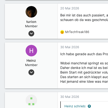
20 Mai 2026
Bei mir ist das auch passiert
schauen ob da was geschmolzen
turion
Member
6 Mai 2016
MrTechfreak186
R
26
e
a
k
30 Mai 2026
t
Ich habe gerade auch das Pro
i
o
Heinz
Wobei manchmal springt es sog
n
Member
Daher denke ich mal ist es be
e
12 Januar 2023
Beim Start mit gedrückter vol
n
9
Das starten an sich klappt a
:
Hat jemand eine Idee was ma
30 Mai 2026
Heinz schrieb: