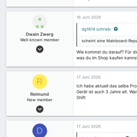
16 Juni 2026
dg1614 schrieb:
Dwain Zwerg
Well-known member
scheint eine Mainboard-Repar
6 März 2023
Wie kommst du darauf? Für d
3.105
was du im Shop kaufen kannst
17 Juni 2026
R
Ich habe aktuell das selbe Pr
Gerät ist auch 3 Jahre alt. Wa
Reimund
Shift
New member
4 Juni 2026
1
17 Juni 2026
D