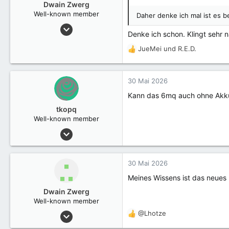
Dwain Zwerg
Well-known member
Daher denke ich mal ist es b
6 März 2023
Denke ich schon. Klingt sehr
3.105
JueMei
und
R.E.D.
R
e
a
k
30 Mai 2026
t
Kann das 6mq auch ohne Akku 
i
o
tkopq
n
Well-known member
e
4 Dezember 2022
n
625
:
30 Mai 2026
Meines Wissens ist das neues
Dwain Zwerg
Well-known member
6 März 2023
@Lhotze
R
3.105
e