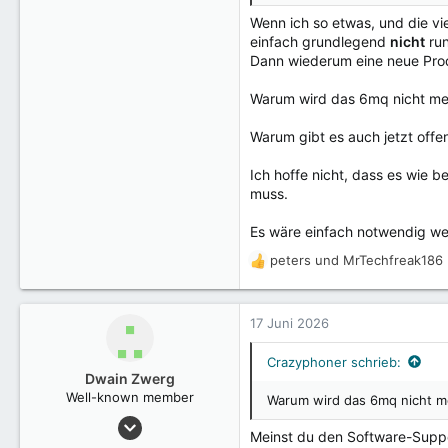
Wenn ich so etwas, und die vi
einfach grundlegend
nicht
run
Dann wiederum eine neue Produ
Warum wird das 6mq nicht meh
Warum gibt es auch jetzt offe
Ich hoffe nicht, dass es wie 
muss.
Es wäre einfach notwendig we
peters
und
MrTechfreak186
R
e
a
k
17 Juni 2026
t
i
Crazyphoner schrieb:
o
Dwain Zwerg
n
Well-known member
Warum wird das 6mq nicht me
e
6 März 2023
n
Meinst du den Software-Suppor
3.105
: