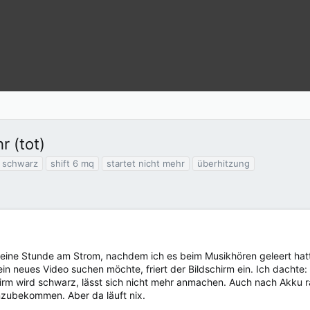
r (tot)
schwarz
shift 6 mq
startet nicht mehr
überhitzung
st eine Stunde am Strom, nachdem ich es beim Musikhören geleert h
ein neues Video suchen möchte, friert der Bildschirm ein. Ich dachte
irm wird schwarz, lässt sich nicht mehr anmachen. Auch nach Akku r
nzubekommen. Aber da läuft nix.