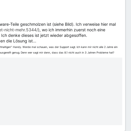
e-Teile geschmolzen ist (siehe Bild). Ich verweise hier mal
et-nicht-mehr.5344/
), wo ich immerhin zuerst noch eine
ch denke dieses ist jetzt wieder abgesoffen.
n die Lösung ist...
achhaltigen" Handy. Werde mal schauen, was der Support sagt. Ich kann mir nicht alle 2 Jahre ein
usgereift genug. Denn wer sagt mir denn, dass das 8.1 nicht auch in 3 Jahren Probleme hat?