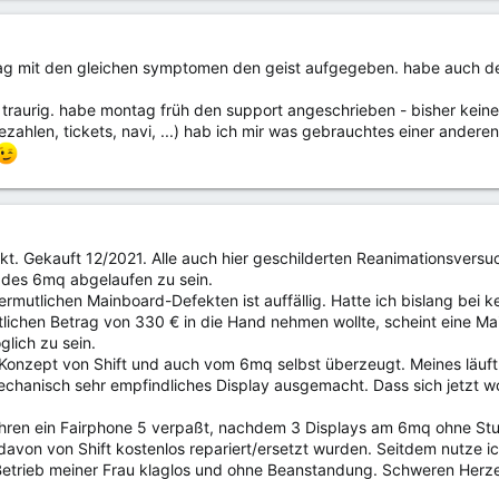
g mit den gleichen symptomen den geist aufgegeben. habe auch den
s traurig. habe montag früh den support angeschrieben - bisher kei
bezahlen, tickets, navi, ...) hab ich mir was gebrauchtes einer ande
kt. Gekauft 12/2021. Alle auch hier geschilderten Reanimationsvers
 des 6mq abgelaufen zu sein.
ermutlichen Mainboard-Defekten ist auffällig. Hatte ich bislang bei 
lichen Betrag von 330 € in die Hand nehmen wollte, scheint eine M
glich zu sein.
Konzept von Shift und auch vom 6mq selbst überzeugt. Meines läuft (s
echanisch sehr empfindliches Display ausgemacht. Dass sich jetzt w
Jahren ein Fairphone 5 verpaßt, nachdem 3 Displays am 6mq ohne St
avon von Shift kostenlos repariert/ersetzt wurden. Seitdem nutze ic
 Betrieb meiner Frau klaglos und ohne Beanstandung. Schweren Herz