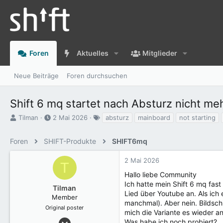
Foren
Aktuelles
Mitglieder
Neue Beiträge
Foren durchsuchen
Shift 6 mq startet nach Absturz nicht meh
E
E
S
Tilman
2 Mai 2026
absturz
mainboard
not starting
r
r
c
s
s
h
Foren
SHIFT-Produkte
SHIFT6mq
t
t
l
e
e
a
2 Mai 2026
l
l
g
T
l
l
w
Hallo liebe Community
e
t
o
Ich hatte mein Shift 6 mq fa
Tilman
r
a
r
Lied über Youtube an. Als ich 
Member
m
t
manchmal). Aber nein. Bildsch
e
Original poster
mich die Variante es wieder a
2 Juni 2024
Was habe ich noch probiert?