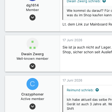
Dwain Zwerg schrieb:
dg1614
Member
Wie kommst du darauf? Für 
was du im Shop kaufen kann
23 Mai 2023
7
Lt. dem Link zur Mainboard Re
17 Juni 2026
Sie ist ja auch nicht auf Lage
Shop, sicher schon seit Ausli
Dwain Zwerg
Well-known member
6 März 2023
3.105
17 Juni 2026
C
Reimund schrieb:
Crazyphoner
Active member
Ich habe aktuell das selbe P
Gerät ist auch 3 Jahre alt. W
7 August 2016
Shift
242