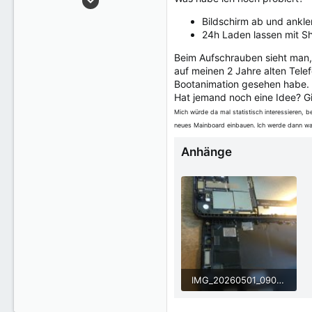
8
Bildschirm ab und ank
24h Laden lassen mit S
Beim Aufschrauben sieht man, 
auf meinen 2 Jahre alten Tele
Bootanimation gesehen habe. 
Hat jemand noch eine Idee? Gi
Mich würde da mal statistisch interessieren, be
neues Mainboard einbauen. Ich werde dann wahr
Anhänge
IMG_20260501_090556.jpg
4,2 MB · Aufrufe: 103