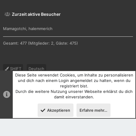
Zurzeit aktive Besucher
Mamagotchi
halemmerich
Gesamt: 477 (Mitglieder: 2, Gäste: 475)
SHIFT
Deutsch
Diese Seite verwendet Cookies, um Inhalte zu personalisieren
Nutzungsbedingungen
Datenschutz
Hilfe und Impressum
und dich nach einem Login angemeldet zu halten, wenn du
registriert bist.
R
Durch die weitere Nutzung unserer Webseite erklärst du dich
S
S
damit einverstanden.
®
Community platform by XenForo
© 2010-2026 XenForo Ltd.
Akzeptieren
Erfahre mehr…
Oben
Unten