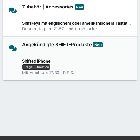
Zubehör | Accessories
Neu
198
2,6K
Shiftkeys mit englischem oder amerikanischem Tastatur Layout?
Donnerstag um 21:57
motorradsocke
Angekündigte SHIFT-Produkte
Neu
5
39
Shifted iPhone
Frage / Question
Mittwoch um 17:39
R.E.D.