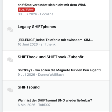
shift5me verbindet sich nicht mit dem WlAN
Bug / Fehler
30 Juli 2026
Cocolina
Legacy SHIFTphones
2
11
_ERLEDIGT_keine Telefonie mit swisscom-SIM...
16 Juni 2026
shifthenk
SHIFTbook und SHIFTbook-Zubehör
10
48
Shiftkeys - wo sollen die Magnete für den Pen eigentlich sein?
9 Juli 2026
DonnerWolfBach
SHIFTsound
2
9
Wann ist der SHIFTsound BNO wieder lieferbar?
6 Mai 2026
Tobi007