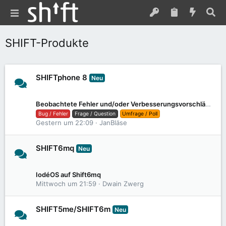
SHIFT-Produkte
SHIFTphone 8
Neu
154
2K
Beobachtete Fehler und/oder Verbesserungsvorschläge, zum 8.1
Bug / Fehler
Frage / Question
Umfrage / Poll
Gestern um 22:09
JanBläse
SHIFT6mq
Neu
18
182
IodéOS auf Shift6mq
Mittwoch um 21:59
Dwain Zwerg
SHIFT5me/SHIFT6m
Neu
12
131