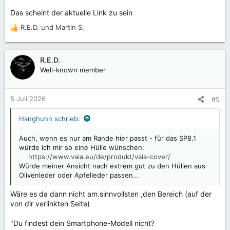
Das scheint der aktuelle Link zu sein
R.E.D.
und
Martin S.
R
e
a
k
R.E.D.
t
Well-known member
i
o
n
5 Juli 2026
#5
e
n
Hanghuhn schrieb:
:
Auch, wenn es nur am Rande hier passt - für das SP8.1
würde ich mir so eine Hülle wünschen:
https://www.vaia.eu/de/produkt/vaia-cover/
Würde meiner Ansicht nach extrem gut zu den Hüllen aus
Olivenleder oder Apfelleder passen...
Wäre es da dann nicht am.sinnvollsten ,den Bereich (auf der
von dir verlinkten Seite)
"Du findest dein Smartphone-Modell nicht?