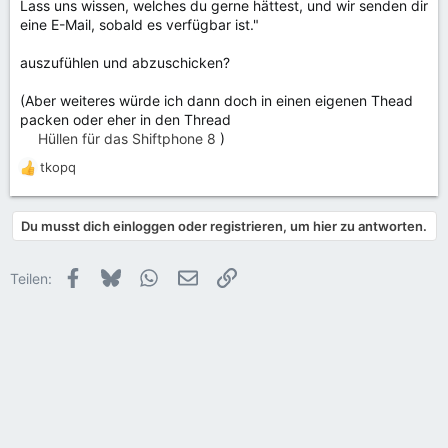
Lass uns wissen, welches du gerne hättest, und wir senden dir
eine E-Mail, sobald es verfügbar ist."
auszufühlen und abzuschicken?
(Aber weiteres würde ich dann doch in einen eigenen Thead
packen oder eher in den Thread
Hüllen für das Shiftphone 8
)
tkopq
R
e
a
Du musst dich einloggen oder registrieren, um hier zu antworten.
k
t
i
Facebook
Bluesky
WhatsApp
E-Mail
Link
Teilen:
o
n
e
n
: