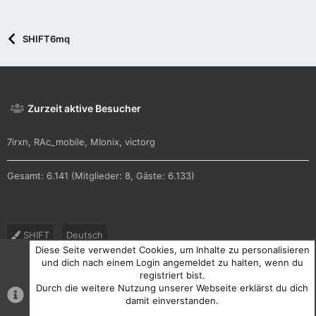
SHIFT6mq
Zurzeit aktive Besucher
7irxn
RAc_mobile
MIonix
victorg
Gesamt: 6.141 (Mitglieder: 8, Gäste: 6.133)
SHIFT
Deutsch
Diese Seite verwendet Cookies, um Inhalte zu personalisieren
Nutzungsbedingungen
Datenschutz
Hilfe und Impressum
und dich nach einem Login angemeldet zu halten, wenn du
registriert bist.
R
Durch die weitere Nutzung unserer Webseite erklärst du dich
S
S
damit einverstanden.
®
Community platform by XenForo
© 2010-2026 XenForo Ltd.