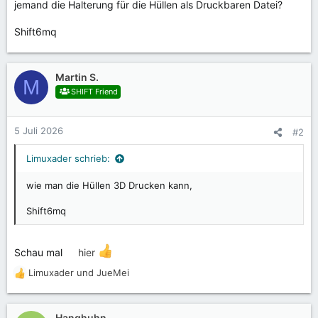
jemand die Halterung für die Hüllen als Druckbaren Datei?
Shift6mq
Martin S.
M
SHIFT Friend
5 Juli 2026
#2
Limuxader schrieb:
wie man die Hüllen 3D Drucken kann,
Shift6mq
Schau mal
hier
Limuxader
und
JueMei
R
e
a
k
Hanghuhn