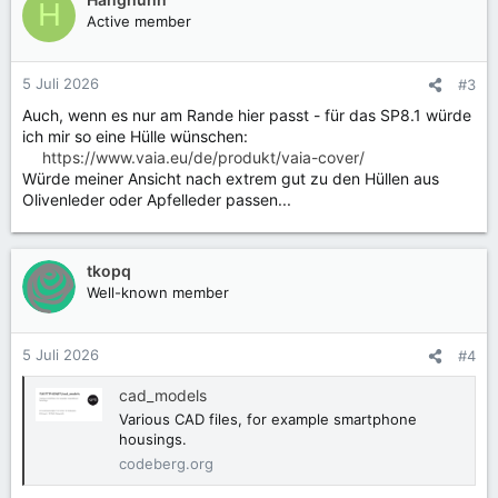
H
t
Active member
i
o
n
5 Juli 2026
#3
e
Auch, wenn es nur am Rande hier passt - für das SP8.1 würde
n
ich mir so eine Hülle wünschen:
:
https://www.vaia.eu/de/produkt/vaia-cover/
Würde meiner Ansicht nach extrem gut zu den Hüllen aus
Olivenleder oder Apfelleder passen...
tkopq
Well-known member
5 Juli 2026
#4
cad_models
Various CAD files, for example smartphone
housings.
codeberg.org