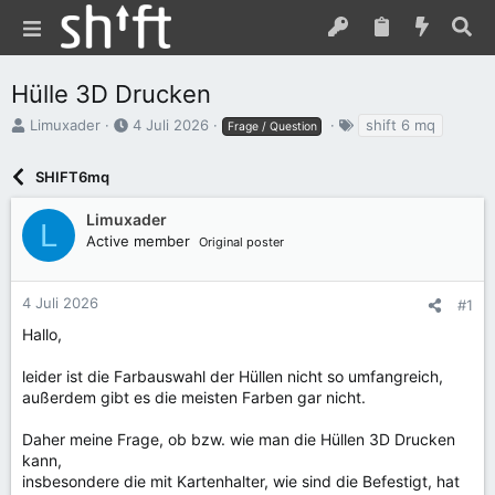
Hülle 3D Drucken
E
E
S
Limuxader
4 Juli 2026
shift 6 mq
Frage / Question
r
r
c
s
s
h
SHIFT6mq
t
t
l
e
e
a
Limuxader
l
l
g
L
Active member
l
l
w
Original poster
e
t
o
r
a
r
m
t
4 Juli 2026
#1
e
Hallo,
leider ist die Farbauswahl der Hüllen nicht so umfangreich,
außerdem gibt es die meisten Farben gar nicht.
Daher meine Frage, ob bzw. wie man die Hüllen 3D Drucken
kann,
insbesondere die mit Kartenhalter, wie sind die Befestigt, hat