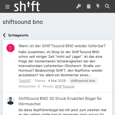
shiftsound bno
Schlagworte
Wann ist der SHIFTsound BNO wieder lieferbar?
T
Hallo zusammen, im Shop ist der SHIFTsound BNO
schon seit einiger Zeit "nicht auf Lager". Ist das eine
Folge der momentanen Schwierigkeiten bei den
internationalen Lieferketten (Stichwort: Straße von
Hormus)? Beabsichtigt SHIFT, den Kopfhörer wieder
anzubieten? Vor allem ein Kommentar eines...
Tobi007
Thema
4 Mai 2026
shiftsound
bno
Antworten: 5
Forum:
SHIFTsound
ShiftSound BNO 3D Druck Ersatzteil Bügel für
Hörmuschel
Da diese Kopfhörerbügel bei mir jetzt zum zweiten mal
an der selben stelle kaputt gegangen sind und es für