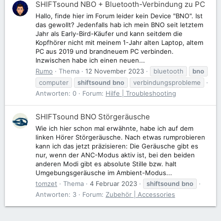
SHIFTsound NBO + Bluetooth-Verbindung zu PC
Hallo, finde hier im Forum leider kein Device "BNO". Ist
das gewollt? Jedenfalls hab ich mein BNO seit letztem
Jahr als Early-Bird-Käufer und kann seitdem die
Kopfhörer nicht mit meinem 1-Jahr alten Laptop, altem
PC aus 2019 und brandneuem PC verbinden.
Inzwischen habe ich einen neuen...
Rumo
Thema
12 November 2023
bluetooth
bno
computer
shiftsound
bno
verbindungsprobleme
Antworten: 0
Forum:
Hilfe | Troubleshooting
SHIFTsound BNO Störgeräusche
Wie ich hier schon mal erwähnte, habe ich auf dem
linken Hörer Störgeräusche. Nach etwas rumprobieren
kann ich das jetzt präzisieren: Die Geräusche gibt es
nur, wenn der ANC-Modus aktiv ist, bei den beiden
anderen Modi gibt es absolute Stille bzw. halt
Umgebungsgeräusche im Ambient-Modus...
tomzet
Thema
4 Februar 2023
shiftsound
bno
Antworten: 3
Forum:
Zubehör | Accessories