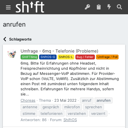
anrufen
Schlagworte
Umfrage - 6mq - Telefonie (Probleme)
SHIFT6mq
ShiftOS-G
ShiftOS-L
Bug / Fehler
Umfrage / Poll
6mq. Bitte für Erfahrungen ohne Headset,
Freisprecheinrichtung und Kopfhörer und nicht in
Bezug auf Messenger-VoIP abstimmen. Für Provider-
VoIP schon (VoLTE, VoWifi). Zusätzlich zur Abstimmung
einen Post mit zumindest unten folgendem Inhalt
schreiben. Erfahrungen für mehrere Handys, sofern
sie...
Choreas
Thema
23 Mai 2022
anruf
anrufen
antenne
gespräch
mikrofon
sprechen
stimme
telefonieren
verstehen
verzerrt
Antworten: 86
Forum:
ShiftOS