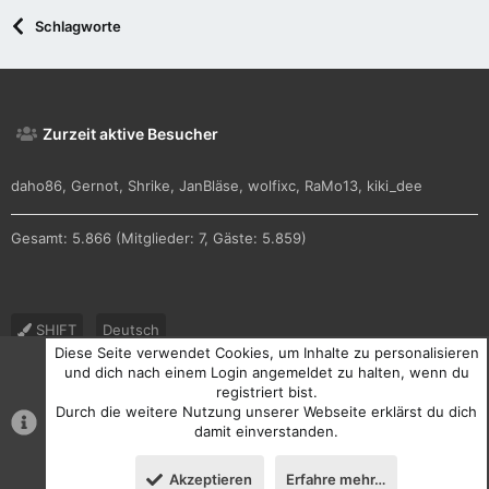
Schlagworte
Zurzeit aktive Besucher
daho86
Gernot
Shrike
JanBläse
wolfixc
RaMo13
kiki_dee
Gesamt: 5.866 (Mitglieder: 7, Gäste: 5.859)
SHIFT
Deutsch
Diese Seite verwendet Cookies, um Inhalte zu personalisieren
Nutzungsbedingungen
Datenschutz
Hilfe und Impressum
und dich nach einem Login angemeldet zu halten, wenn du
registriert bist.
R
Durch die weitere Nutzung unserer Webseite erklärst du dich
S
S
damit einverstanden.
®
Community platform by XenForo
© 2010-2026 XenForo Ltd.
Akzeptieren
Erfahre mehr…
Oben
Unten