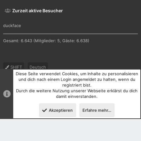
Zurzeit aktive Besucher
duckface
Gesamt: 6.643 (Mitglieder: 5, Gäste: 6.638)
SHIFT
Deutsch
Diese Seite verwendet Cookies, um Inhalte zu personalisieren
Nutzungsbedingungen
Datenschutz
Hilfe und Impressum
und dich nach einem Login angemeldet zu halten, wenn du
registriert bist.
R
Durch die weitere Nutzung unserer Webseite erklärst du dich
S
S
damit einverstanden.
®
Community platform by XenForo
© 2010-2026 XenForo Ltd.
Akzeptieren
Erfahre mehr…
Oben
Unten