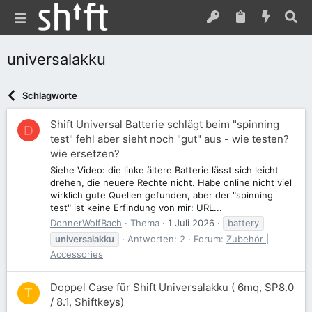
universalakku
Schlagworte
Shift Universal Batterie schlägt beim "spinning
D
test" fehl aber sieht noch "gut" aus - wie testen?
wie ersetzen?
Siehe Video: die linke ältere Batterie lässt sich leicht
drehen, die neuere Rechte nicht. Habe online nicht viel
wirklich gute Quellen gefunden, aber der "spinning
test" ist keine Erfindung von mir: URL...
DonnerWolfBach
Thema
1 Juli 2026
battery
universalakku
Antworten: 2
Forum:
Zubehör |
Accessories
Doppel Case für Shift Universalakku ( 6mq, SP8.0
T
/ 8.1, Shiftkeys)