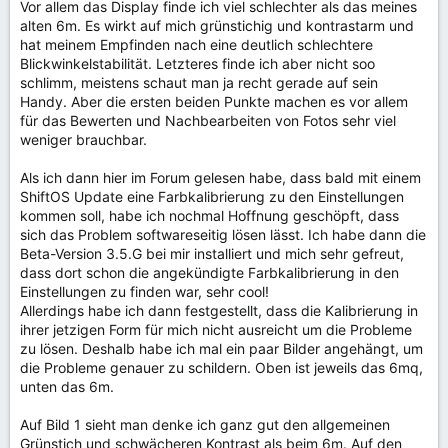
Vor allem das Display finde ich viel schlechter als das meines
alten 6m. Es wirkt auf mich grünstichig und kontrastarm und
hat meinem Empfinden nach eine deutlich schlechtere
Blickwinkelstabilität. Letzteres finde ich aber nicht soo
schlimm, meistens schaut man ja recht gerade auf sein
Handy. Aber die ersten beiden Punkte machen es vor allem
für das Bewerten und Nachbearbeiten von Fotos sehr viel
weniger brauchbar.
Als ich dann hier im Forum gelesen habe, dass bald mit einem
ShiftOS Update eine Farbkalibrierung zu den Einstellungen
kommen soll, habe ich nochmal Hoffnung geschöpft, dass
sich das Problem softwareseitig lösen lässt. Ich habe dann die
Beta-Version 3.5.G bei mir installiert und mich sehr gefreut,
dass dort schon die angekündigte Farbkalibrierung in den
Einstellungen zu finden war, sehr cool!
Allerdings habe ich dann festgestellt, dass die Kalibrierung in
ihrer jetzigen Form für mich nicht ausreicht um die Probleme
zu lösen. Deshalb habe ich mal ein paar Bilder angehängt, um
die Probleme genauer zu schildern. Oben ist jeweils das 6mq,
unten das 6m.
Auf Bild 1 sieht man denke ich ganz gut den allgemeinen
Grünstich und schwächeren Kontrast als beim 6m. Auf den