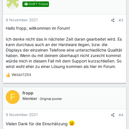
SHIFT Friend
9 November 2021
#3
Hallo fropp, willkommen im Forum!
Ich denke nicht das in nächster Zeit daran gearbeitet wird. Es
kann durchaus auch an der Hardware liegen, bzw. die
Displays der einzelnen Telefone eine unterschiedliche Qualität
haben. Wenn du mit deinem überhaupt nicht zurecht kommst
würde mich in diesem Fall mit dem Support kurzschließen. So
wirst wohl eher zu einer Lösung kommen als hier im Forum.
Webbi1264
R
e
a
k
fropp
F
t
Member
Original poster
i
o
n
9 November 2021
#4
e
n
Vielen Dank für die Einschätzung
: