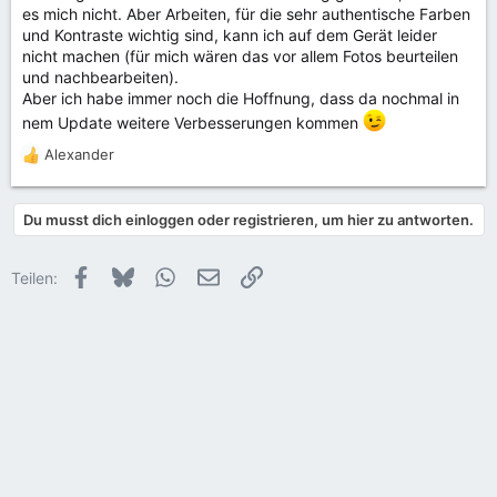
es mich nicht. Aber Arbeiten, für die sehr authentische Farben
und Kontraste wichtig sind, kann ich auf dem Gerät leider
nicht machen (für mich wären das vor allem Fotos beurteilen
und nachbearbeiten).
Aber ich habe immer noch die Hoffnung, dass da nochmal in
nem Update weitere Verbesserungen kommen
Alexander
R
e
a
Du musst dich einloggen oder registrieren, um hier zu antworten.
k
t
i
Facebook
Bluesky
WhatsApp
E-Mail
Link
Teilen:
o
n
e
n
: