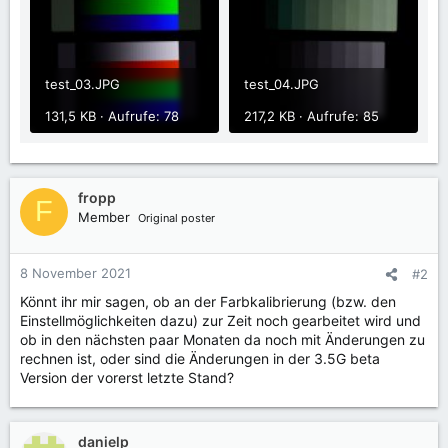
test_03.JPG
test_04.JPG
131,5 KB · Aufrufe: 78
217,2 KB · Aufrufe: 85
fropp
F
Member
Original poster
8 November 2021
#2
Könnt ihr mir sagen, ob an der Farbkalibrierung (bzw. den
Einstellmöglichkeiten dazu) zur Zeit noch gearbeitet wird und
ob in den nächsten paar Monaten da noch mit Änderungen zu
rechnen ist, oder sind die Änderungen in der 3.5G beta
Version der vorerst letzte Stand?
danielp