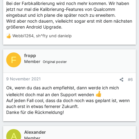
Bei der Farbkalibrierung wird noch mehr kommen. Wir haben
jetzt nur mal die Kalibrierung-Features von Qualcomm
eingebaut und ich plane die später noch zu erweitern.
Wird aber noch dauern, vielleicht sogar erst mit dem nächsten
größeren Android Upgrade.
Webbi1264
,
sh^fty
und
danielp
R
e
a
k
fropp
F
t
Member
Original poster
i
o
n
9 November 2021
#6
e
Ok, wenn du das auch empfiehlst, dann werde ich mich
n
:
vielleicht doch mal an den Support wenden
Auf jeden Fall cool, dass da doch noch was geplant ist, wenn
auch erst in etwas fernerer Zukunft.
Danke für die Rückmeldung!
Alexander
A
Member