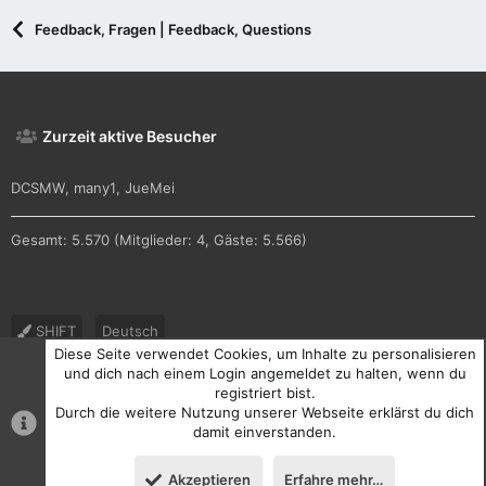
Feedback, Fragen | Feedback, Questions
Zurzeit aktive Besucher
DCSMW
many1
JueMei
Gesamt: 5.570 (Mitglieder: 4, Gäste: 5.566)
SHIFT
Deutsch
Diese Seite verwendet Cookies, um Inhalte zu personalisieren
Nutzungsbedingungen
Datenschutz
Hilfe und Impressum
und dich nach einem Login angemeldet zu halten, wenn du
registriert bist.
R
Durch die weitere Nutzung unserer Webseite erklärst du dich
S
S
damit einverstanden.
®
Community platform by XenForo
© 2010-2026 XenForo Ltd.
Akzeptieren
Erfahre mehr…