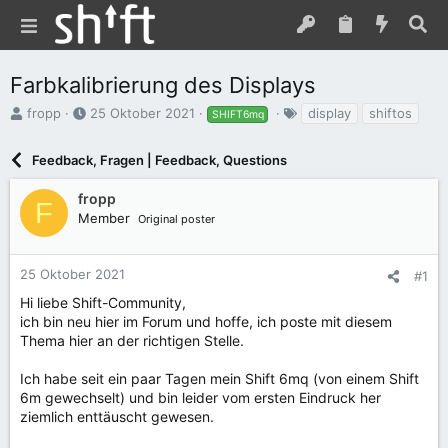
Farbkalibrierung des Displays
E
E
S
fropp
25 Oktober 2021
display
shiftos
SHIFT6mq
r
r
c
s
s
h
Feedback, Fragen | Feedback, Questions
t
t
l
e
e
a
fropp
l
l
g
F
Member
l
l
w
Original poster
e
t
o
r
a
r
m
t
25 Oktober 2021
#1
e
Hi liebe Shift-Community,
ich bin neu hier im Forum und hoffe, ich poste mit diesem
Thema hier an der richtigen Stelle.
Ich habe seit ein paar Tagen mein Shift 6mq (von einem Shift
6m gewechselt) und bin leider vom ersten Eindruck her
ziemlich enttäuscht gewesen.