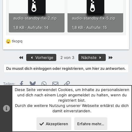
audio-standby-fix-2.zip
audio-standby-fix-5.zip
1,8 KB · Aufrufe: 14
1,8 KB · Aufrufe: 15
tkopq
R
e
a
Erste
Letzte
Vorherige
2 von 3
Nächste
k
t
Du musst dich einloggen oder registrieren, um hier zu antworten.
i
o
n
Facebook
Bluesky
WhatsApp
E-Mail
Link
Teilen:
e
Diese Seite verwendet Cookies, um Inhalte zu personalisieren
n
und dich nach einem Login angemeldet zu halten, wenn du
:
registriert bist.
Hilfe | Troubleshooting
Durch die weitere Nutzung unserer Webseite erklärst du dich
damit einverstanden.
Akzeptieren
Erfahre mehr…
Oben
Unten