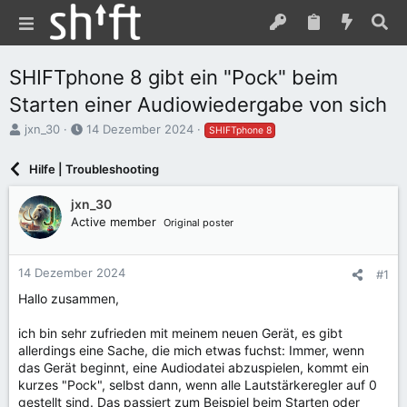
SHIFTphone 8 gibt ein "Pock" beim
Starten einer Audiowiedergabe von sich
E
E
jxn_30
14 Dezember 2024
SHIFTphone 8
r
r
s
s
Hilfe | Troubleshooting
t
t
e
e
jxn_30
l
l
Active member
Original poster
l
l
e
t
r
a
14 Dezember 2024
#1
m
Hallo zusammen,
ich bin sehr zufrieden mit meinem neuen Gerät, es gibt
allerdings eine Sache, die mich etwas fuchst: Immer, wenn
das Gerät beginnt, eine Audiodatei abzuspielen, kommt ein
kurzes "Pock", selbst dann, wenn alle Lautstärkeregler auf 0
gestellt sind. Das passiert zum Beispiel beim Starten oder