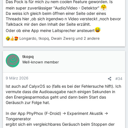
Das Pock is für mich zu nem coolen Feature geworden. Is
mein super zuverlässiger "Audio/Video - Detektor"
Da weiss ich gleich beim öffnen einer Seite oder eines
Threads hier ,ob sich irgendwo n Video versteckt ,noch bevor
Talkback mir den den Inhalt der Seite erzählt.
Oder ob eine App meine Laitsprecher ansteuert
Longardo
,
tkopq
,
Dwain Zwerg
und 2 andere
R
e
a
k
tkopq
t
Well-known member
i
o
n
9 März 2026
#34
e
Ist auch auf CalyxOS so (falls es bei der Fehlersuche hilft). Ich
n
vermute dass die Audioausgabe nach einigen Sekunden in
:
den Energiesparmodus geht und dann beim Start das
Geräusch zur Folge hat.
In der App PhyPhox (F-Droid) -> Experiment Akustik ->
Tongenerator
ergibt sich ein vergleichbares Geräusch beim Stoppen der