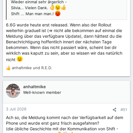
Wieder einmal sehr ärgerlich -
Silvia... Vielen Dank.
Shift ... Man man man.!
6.6G wurde heute erst released. Wenn also der Rollout
weiterhin graduell ist (=> nicht alle bekommen auf einmal die
Meldung über das verfügbare Update), dann hättest du die
Benachrichtigung hoffentlich innert der nächsten Tage
bekommen. Wenn das nicht passiert wäre, scheint bei dir
wirklich was kaputt zu sein, aber so wissen wir das natürlich
nicht
anhaltmike
und
R.E.D.
R
e
a
k
anhaltmike
t
Well-known member
i
o
n
3 Juli 2026
#51
e
Ach so, die Meldung kommt nach der Verfügbarkeit auf dem
n
Phone und wurde erst ganz frisch ausgefahren?
:
(die übliche Geschichte mit der Kommunikation von Shift -