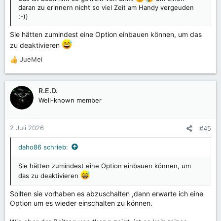
daran zu erinnern nicht so viel Zeit am Handy vergeuden
;-))
Sie hätten zumindest eine Option einbauen können, um das
zu deaktivieren
JueMei
R
e
a
k
R.E.D.
t
Well-known member
i
o
n
2 Juli 2026
#45
e
n
daho86 schrieb:
:
Sie hätten zumindest eine Option einbauen können, um
das zu deaktivieren
Sollten sie vorhaben es abzuschalten ,dann erwarte ich eine
Option um es wieder einschalten zu können.