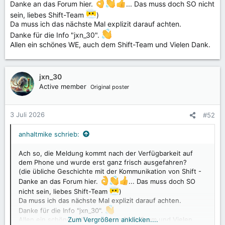
Danke an das Forum hier.
... Das muss doch SO nicht
sein, liebes Shift-Team
)
Da muss ich das nächste Mal explizit darauf achten.
Danke für die Info "jxn_30".
Allen ein schönes WE, auch dem Shift-Team und Vielen Dank.
jxn_30
Active member
Original poster
3 Juli 2026
#52
anhaltmike schrieb:
Ach so, die Meldung kommt nach der Verfügbarkeit auf
dem Phone und wurde erst ganz frisch ausgefahren?
(die übliche Geschichte mit der Kommunikation von Shift -
Danke an das Forum hier.
... Das muss doch SO
nicht sein, liebes Shift-Team
)
Da muss ich das nächste Mal explizit darauf achten.
Danke für die Info "jxn_30".
Zum Vergrößern anklicken....
Allen ein schönes WE, auch dem Shift-Team und Vielen