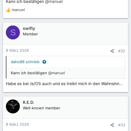
Kann ich bestätigen
@manuel
manuel
R
e
a
k
swifty
S
t
Member
i
o
n
8 März 2026
#32
e
n
daho86 schrieb:
:
Kann ich bestätigen
@manuel
Habe es bei /e/OS auch und es treibt mich in den Wahnsinn...
R.E.D.
Well-known member
8 März 2026
#33