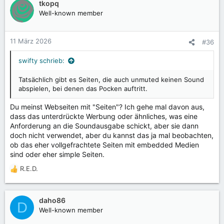
tkopq
Well-known member
11 März 2026
#36
swifty schrieb:
Tatsächlich gibt es Seiten, die auch unmuted keinen Sound
abspielen, bei denen das Pocken auftritt.
Du meinst Webseiten mit "Seiten"? Ich gehe mal davon aus,
dass das unterdrückte Werbung oder ähnliches, was eine
Anforderung an die Soundausgabe schickt, aber sie dann
doch nicht verwendet, aber du kannst das ja mal beobachten,
ob das eher vollgefrachtete Seiten mit embedded Medien
sind oder eher simple Seiten.
R.E.D.
R
e
a
k
daho86
D
t
Well-known member
i