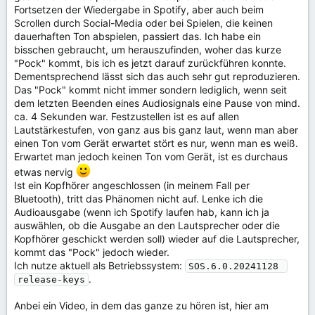
Fortsetzen der Wiedergabe in Spotify, aber auch beim
Scrollen durch Social-Media oder bei Spielen, die keinen
dauerhaften Ton abspielen, passiert das. Ich habe ein
bisschen gebraucht, um herauszufinden, woher das kurze
"Pock" kommt, bis ich es jetzt darauf zurückführen konnte.
Dementsprechend lässt sich das auch sehr gut reproduzieren.
Das "Pock" kommt nicht immer sondern lediglich, wenn seit
dem letzten Beenden eines Audiosignals eine Pause von mind.
ca. 4 Sekunden war. Festzustellen ist es auf allen
Lautstärkestufen, von ganz aus bis ganz laut, wenn man aber
einen Ton vom Gerät erwartet stört es nur, wenn man es weiß.
Erwartet man jedoch keinen Ton vom Gerät, ist es durchaus
etwas nervig
Ist ein Kopfhörer angeschlossen (in meinem Fall per
Bluetooth), tritt das Phänomen nicht auf. Lenke ich die
Audioausgabe (wenn ich Spotify laufen hab, kann ich ja
auswählen, ob die Ausgabe an den Lautsprecher oder die
Kopfhörer geschickt werden soll) wieder auf die Lautsprecher,
kommt das "Pock" jedoch wieder.
Ich nutze aktuell als Betriebssystem:
SOS.6.0.20241128 
.
release-keys
Anbei ein Video, in dem das ganze zu hören ist, hier am