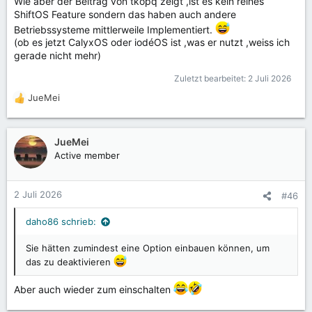
Wie aber der Beitrag von tkopq zeigt ,ist es kein reines
ShiftOS Feature sondern das haben auch andere
Betriebssysteme mittlerweile Implementiert.
(ob es jetzt CalyxOS oder iodéOS ist ,was er nutzt ,weiss ich
gerade nicht mehr)
Zuletzt bearbeitet:
2 Juli 2026
JueMei
R
e
a
k
JueMei
t
Active member
i
o
n
2 Juli 2026
#46
e
n
daho86 schrieb:
:
Sie hätten zumindest eine Option einbauen können, um
das zu deaktivieren
Aber auch wieder zum einschalten