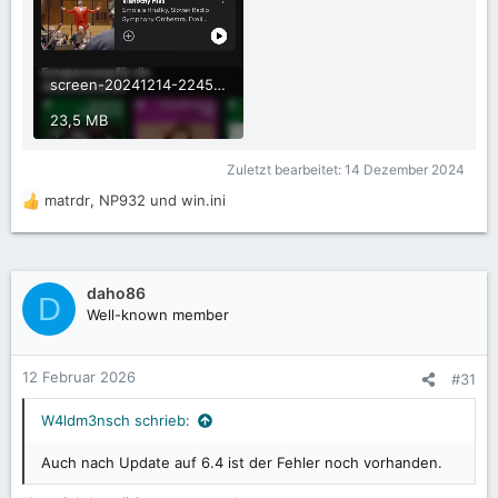
screen-20241214-224555.mp4
23,5 MB
Zuletzt bearbeitet:
14 Dezember 2024
matrdr
,
NP932
und
win.ini
R
e
a
k
t
daho86
D
i
Well-known member
o
n
e
12 Februar 2026
#31
n
:
W4ldm3nsch schrieb:
Auch nach Update auf 6.4 ist der Fehler noch vorhanden.