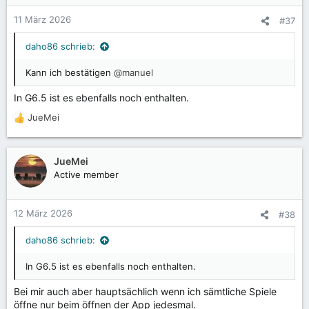
o
n
11 März 2026
#37
e
n
daho86 schrieb:
:
Kann ich bestätigen
@manuel
In G6.5 ist es ebenfalls noch enthalten.
JueMei
R
e
a
k
JueMei
t
Active member
i
o
n
12 März 2026
#38
e
n
daho86 schrieb:
:
In G6.5 ist es ebenfalls noch enthalten.
Bei mir auch aber hauptsächlich wenn ich sämtliche Spiele
öffne nur beim öffnen der App jedesmal.