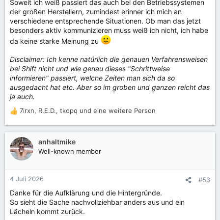
Soweit ich weiß passiert das auch bei den Betriebssystemen
der großen Herstellern, zumindest erinner ich mich an
verschiedene entsprechende Situationen. Ob man das jetzt
besonders aktiv kommunizieren muss weiß ich nicht, ich habe
da keine starke Meinung zu
Disclaimer: Ich kenne natürlich die genauen Verfahrensweisen
bei Shift nicht und wie genau dieses "Schrittweise
informieren" passiert, welche Zeiten man sich da so
ausgedacht hat etc. Aber so im groben und ganzen reicht das
ja auch.
7irxn
,
R.E.D.
,
tkopq
und eine weitere Person
R
e
a
k
anhaltmike
t
Well-known member
i
o
n
4 Juli 2026
#53
e
Danke für die Aufklärung und die Hintergründe.
n
So sieht die Sache nachvollziehbar anders aus und ein
:
Lächeln kommt zurück.