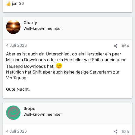
jxn_30
R
e
a
k
Charly
t
Well-known member
i
o
n
4 Juli 2026
#54
e
Aber es ist auch ein Unterschied, ob ein Hersteller ein paar
n
Millionen Downloads oder ein Hersteller wie Shift nur ein paar
:
Tausend Downloads hat.
Natürlich hat Shift aber auch keine riesige Serverfarm zur
Verfügung.
Gute Nacht.
tkopq
Well-known member
4 Juli 2026
#55