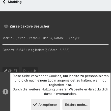
Modding
Zurzeit aktive Besucher
Martin S.
flrno
Stefan9
Okin67
RaMo13
Andy66
Gesamt: 6.642 (Mitglieder: 7, Gäste: 6.635)
SHIFT
Deutsch
Diese Seite verwendet Cookies, um Inhalte zu personalisieren
Nutzungsbedingungen
Datenschutz
Hilfe und Impressum
und dich nach einem Login angemeldet zu halten, wenn du
registriert bist.
R
Durch die weitere Nutzung unserer Webseite erklärst du dich
S
S
damit einverstanden.
®
Community platform by XenForo
© 2010-2026 XenForo Ltd.
Akzeptieren
Erfahre mehr…
Oben
Unten