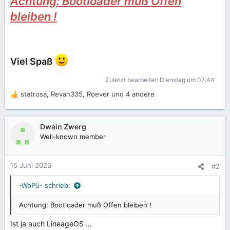
Achtung: Bootloader muß Offen
bleiben !
Viel Spaß
Zuletzt bearbeitet:
Dienstag um 07:44
statrosa
,
Revan335
,
Roever
und 4 andere
R
e
a
k
Dwain Zwerg
t
Well-known member
i
o
n
15 Juni 2026
#2
e
n
-WoPü- schrieb:
:
Achtung: Bootloader muß Offen bleiben !
Ist ja auch LineageOS …