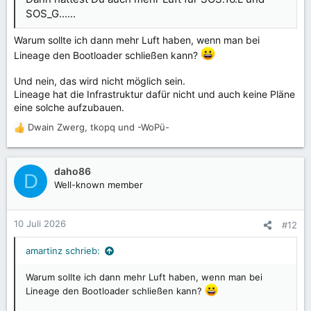
SOS_G......
Warum sollte ich dann mehr Luft haben, wenn man bei
Lineage den Bootloader schließen kann?
Und nein, das wird nicht möglich sein.
Lineage hat die Infrastruktur dafür nicht und auch keine Pläne
eine solche aufzubauen.
Dwain Zwerg
,
tkopq
und
-WoPü-
R
e
a
k
daho86
D
t
Well-known member
i
o
n
10 Juli 2026
#12
e
n
amartinz schrieb:
:
Warum sollte ich dann mehr Luft haben, wenn man bei
Lineage den Bootloader schließen kann?