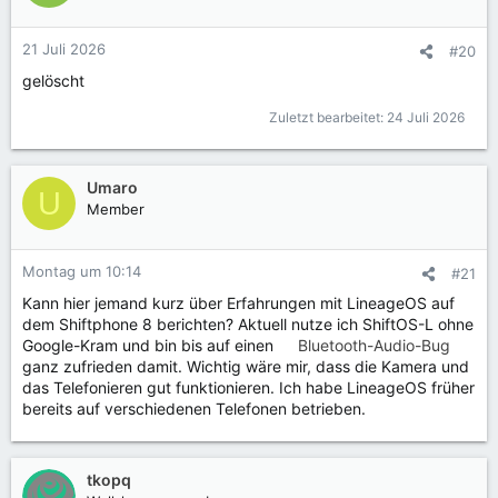
i
o
n
21 Juli 2026
#20
e
gelöscht
n
:
Zuletzt bearbeitet:
24 Juli 2026
Umaro
U
Member
Montag um 10:14
#21
Kann hier jemand kurz über Erfahrungen mit LineageOS auf
dem Shiftphone 8 berichten? Aktuell nutze ich ShiftOS-L ohne
Google-Kram und bin bis auf einen
Bluetooth-Audio-Bug
ganz zufrieden damit. Wichtig wäre mir, dass die Kamera und
das Telefonieren gut funktionieren. Ich habe LineageOS früher
bereits auf verschiedenen Telefonen betrieben.
tkopq