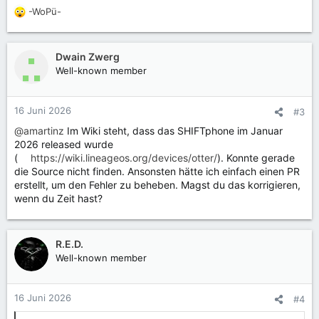
-WoPü-
R
e
a
k
Dwain Zwerg
t
Well-known member
i
o
n
16 Juni 2026
#3
e
@amartinz
Im Wiki steht, dass das SHIFTphone im Januar
n
2026 released wurde
:
(
https://wiki.lineageos.org/devices/otter/
). Konnte gerade
die Source nicht finden. Ansonsten hätte ich einfach einen PR
erstellt, um den Fehler zu beheben. Magst du das korrigieren,
wenn du Zeit hast?
R.E.D.
Well-known member
16 Juni 2026
#4