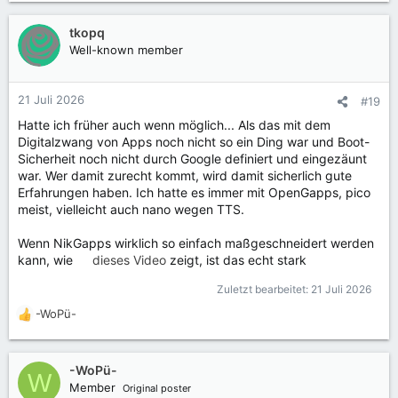
a
k
tkopq
t
Well-known member
i
o
n
21 Juli 2026
#19
e
Hatte ich früher auch wenn möglich... Als das mit dem
n
Digitalzwang von Apps noch nicht so ein Ding war und Boot-
:
Sicherheit noch nicht durch Google definiert und eingezäunt
war. Wer damit zurecht kommt, wird damit sicherlich gute
Erfahrungen haben. Ich hatte es immer mit OpenGapps, pico
meist, vielleicht auch nano wegen TTS.
Wenn NikGapps wirklich so einfach maßgeschneidert werden
kann, wie
dieses Video
zeigt, ist das echt stark
Zuletzt bearbeitet:
21 Juli 2026
-WoPü-
R
e
a
k
-WoPü-
W
t
Member
Original poster