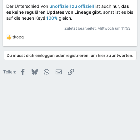
Der Unterschied von
unoffiziell zu offiziell
ist auch nur,
das
es keine regulären Updates von Lineage gibt,
sonst ist es bis
auf die neuen Keyś
100%
gleich.
Zuletzt bearbeitet:
Mittwoch um 11:53
tkopq
R
e
a
Du musst dich einloggen oder registrieren, um hier zu antworten.
k
t
i
Facebook
Bluesky
WhatsApp
E-Mail
Link
Teilen:
o
n
e
n
: