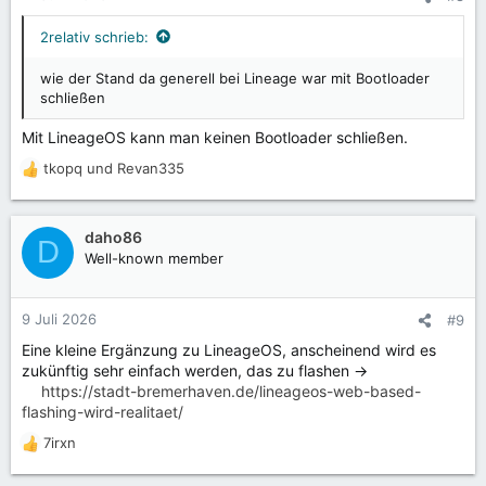
2relativ schrieb:
wie der Stand da generell bei Lineage war mit Bootloader
schließen
Mit LineageOS kann man keinen Bootloader schließen.
tkopq
und
Revan335
R
e
a
k
daho86
D
t
Well-known member
i
o
n
9 Juli 2026
#9
e
Eine kleine Ergänzung zu LineageOS, anscheinend wird es
n
zukünftig sehr einfach werden, das zu flashen ->
:
https://stadt-bremerhaven.de/lineageos-web-based-
flashing-wird-realitaet/
7irxn
R
e