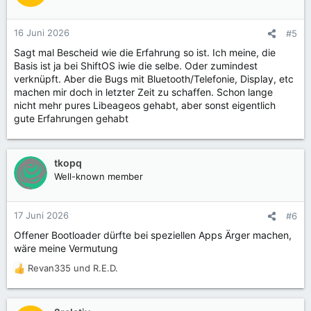
i
o
n
16 Juni 2026
#5
e
Sagt mal Bescheid wie die Erfahrung so ist. Ich meine, die
n
Basis ist ja bei ShiftOS iwie die selbe. Oder zumindest
:
verknüpft. Aber die Bugs mit Bluetooth/Telefonie, Display, etc
machen mir doch in letzter Zeit zu schaffen. Schon lange
nicht mehr pures Libeageos gehabt, aber sonst eigentlich
gute Erfahrungen gehabt
tkopq
Well-known member
17 Juni 2026
#6
Offener Bootloader dürfte bei speziellen Apps Ärger machen,
wäre meine Vermutung
Revan335
und
R.E.D.
R
e
a
k