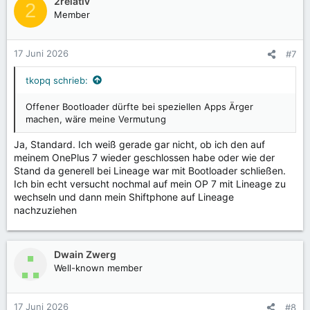
2relativ
2
t
Member
i
o
n
17 Juni 2026
#7
e
n
tkopq schrieb:
:
Offener Bootloader dürfte bei speziellen Apps Ärger
machen, wäre meine Vermutung
Ja, Standard. Ich weiß gerade gar nicht, ob ich den auf
meinem OnePlus 7 wieder geschlossen habe oder wie der
Stand da generell bei Lineage war mit Bootloader schließen.
Ich bin echt versucht nochmal auf mein OP 7 mit Lineage zu
wechseln und dann mein Shiftphone auf Lineage
nachzuziehen
Dwain Zwerg
Well-known member
17 Juni 2026
#8