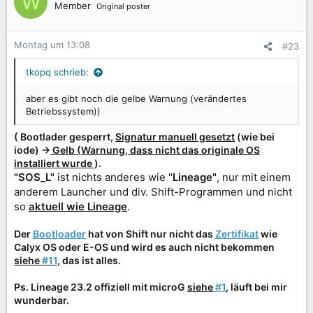
W
Member
Original poster
Montag um 13:08
#23
tkopq schrieb:
aber es gibt noch die gelbe Warnung (verändertes
Betriebssystem))
( Bootlader gesperrt,
Signatur manuell gesetzt
(wie bei
iode) ->
Gelb (Warnung, dass nicht das originale OS
installiert wurde
).
"SOS_L"
ist nichts anderes wie "
Lineage"
, nur mit einem
anderem Launcher und div. Shift-Programmen und nicht
so
aktuell wie Lineage
.
Der
Bootloader
hat von Shift nur nicht das
Zertifikat
wie
Calyx OS oder E-OS und wird es auch nicht bekommen
siehe
#11
, das ist alles.
Ps. Lineage 23.2 offiziell mit microG
siehe
#1
, läuft bei mir
wunderbar.