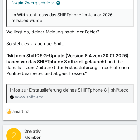
Dwain Zwerg schrieb:
Im Wiki steht, dass das SHIFTphone im Januar 2026
released wurde
Wo liegt da, deiner Meinung nach, der Fehler?
So steht es ja auch bei Shift.
"
Mit dem ShiftOS G-Update (Version 6.4 vom 20.01.2026)
haben wir das SHIFTphone 8 offiziell gelauncht
und die
damals – zum Zeitpunkt der Erstauslieferung – noch offenen
Punkte bearbeitet und abgeschlossen."
Infos zur Erstauslieferung deines SHIFTphone 8 | shift.eco
www.shift.eco
amartinz
R
e
a
k
2relativ
2
t
Member