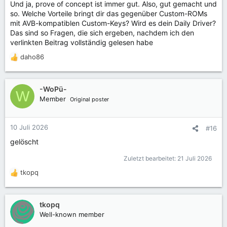
Und ja, prove of concept ist immer gut. Also, gut gemacht und
so. Welche Vorteile bringt dir das gegenüber Custom-ROMs
mit AVB-kompatiblen Custom-Keys? Wird es dein Daily Driver?
Das sind so Fragen, die sich ergeben, nachdem ich den
verlinkten Beitrag vollständig gelesen habe
daho86
R
e
a
k
-WoPü-
W
t
Member
Original poster
i
o
n
10 Juli 2026
#16
e
gelöscht
n
:
Zuletzt bearbeitet:
21 Juli 2026
tkopq
R
e
a
k
tkopq
t
Well-known member
i