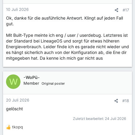
o
n
10 Juli 2026
#17
e
Ok, danke für die ausführliche Antwort. Klingt auf jeden Fall
n
gut.
:
Mit Built-Type meinte ich eng / user / userdebug. Letzteres ist
der Standard bei LineageOS und sorgt für etwas höheren
Energieverbrauch. Leider finde ich es gerade nicht wieder und
es hängt sicherlich auch von der Konfiguration ab, die Ene dir
mitgegeben hat. Da kenne ich mich gar nicht aus
-WoPü-
W
Member
Original poster
20 Juli 2026
#18
gelöscht
Zuletzt bearbeitet:
24 Juli 2026
tkopq
R
e