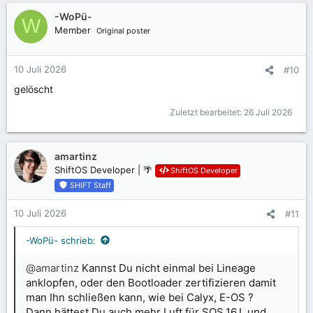
a
k
-WoPü-
W
t
Member
Original poster
i
o
n
10 Juli 2026
#10
e
gelöscht
n
:
Zuletzt bearbeitet:
26 Juli 2026
amartinz
ShiftOS Developer | 🌴
ShiftOS Developer
SHIFT Staff
10 Juli 2026
#11
-WoPü- schrieb:
@amartinz
Kannst Du nicht einmal bei Lineage
anklopfen, oder den Bootloader zertifizieren damit
man Ihn schließen kann, wie bei Calyx, E-OS ?
Dann hättest Du auch mehr Luft für SOS.16.L und