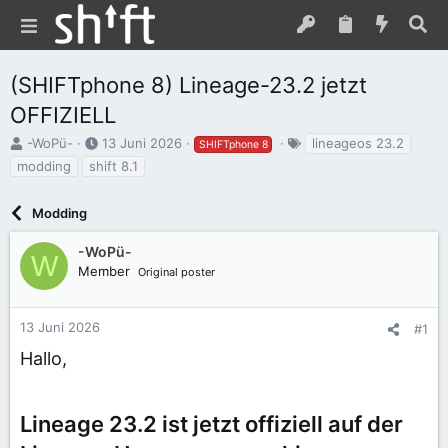
(SHIFTphone 8) Lineage-23.2 jetzt
OFFIZIELL
E
E
S
-WoPü-
13 Juni 2026
lineageos 23.2
SHIFTphone 8
r
r
c
modding
shift 8.1
s
s
h
t
t
l
e
Modding
e
a
l
l
g
l
l
w
-WoPü-
W
e
t
o
Member
Original poster
r
a
r
m
t
e
13 Juni 2026
#1
Hallo,
Lineage 23.2 ist jetzt offiziell auf der