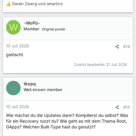
Dwain Zwerg
und
amartinz
R
e
a
k
-WoPü-
W
t
Member
Original poster
i
o
n
10 Juli 2026
#14
e
gelöscht
n
:
Zuletzt bearbeitet:
21 Juli 2026
tkopq
Well-known member
10 Juli 2026
#15
Wie machst du die Updates dann? Kompilierst du selbst? Was
für ein Recovery nutzt du? Wie geht es mit dem Thema Root,
GApps? Welchen Built-Type hast du genutzt?