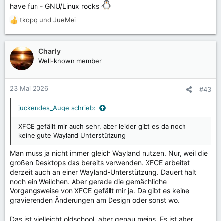
have fun - GNU/Linux rocks
tkopq
und
JueMei
R
e
a
k
Charly
t
Well-known member
i
o
n
23 Mai 2026
#43
e
n
juckendes_Auge schrieb:
:
XFCE gefällt mir auch sehr, aber leider gibt es da noch
keine gute Wayland Unterstützung
Man muss ja nicht immer gleich Wayland nutzen. Nur, weil die
großen Desktops das bereits verwenden. XFCE arbeitet
derzeit auch an einer Wayland-Unterstützung. Dauert halt
noch ein Weilchen. Aber gerade die gemächliche
Vorgangsweise von XFCE gefällt mir ja. Da gibt es keine
gravierenden Änderungen am Design oder sonst wo.
Das ist vielleicht oldschool, aber genau meins. Es ist aber