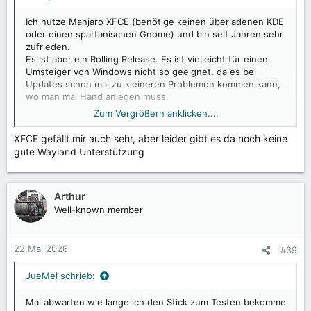
Ich nutze Manjaro XFCE (benötige keinen überladenen KDE
oder einen spartanischen Gnome) und bin seit Jahren sehr
zufrieden.
Es ist aber ein Rolling Release. Es ist vielleicht für einen
Umsteiger von Windows nicht so geeignet, da es bei
Updates schon mal zu kleineren Problemen kommen kann,
wo man mal Hand anlegen muss.
Zum Vergrößern anklicken....
Hat aber den Vorteil, dass man immer aktuelle Software
und auch Kernel am Laufen hat.
XFCE gefällt mir auch sehr, aber leider gibt es da noch keine
gute Wayland Unterstützung
Arthur
Well-known member
22 Mai 2026
#39
JueMei schrieb:
Mal abwarten wie lange ich den Stick zum Testen bekomme