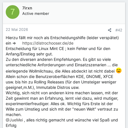
7irxn
7
Active member
22 Mai 2026
#42
Hierzu fällt mir noch als Entscheidungshilfe (leider verspätet)
ein =>
https://distrochooser.de/de
Entscheidung für Linux Mint CE ; kein Fehler und für den
Anfang/Einstieg sehr gut.
Zu den diversen anderen Empfehlungen. Es gibt so viele
unterschiedliche Anforderungen und Einsatzszenarien ... die
eierlegende Wollmilchsau, die Alles abdeckt ist nicht dabei
Allein schon die Benutzeroberflächen KDE, GNOME, XFCE
usw. bis hin zu Rolling Releases (für den Umsteiger weniger
geeignet,m.M.), Immutable Distros usw.
Wichtig, sich nicht von anderen kirre machen lassen, mit der
Zeit gewinnt man an Erfahrung, lernt viel dazu, wird mutiger,
experimentierfreudiger. Alles ok. Wichtig fürs Erste ist der
Wille zum Umstieg und sich mit der "neuen Welt" vertraut zu
machen.
@JueMei
, alles richtig gemacht und wünsche viel Spaß und
Erfolg