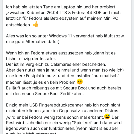
:
Ich hab sie letzten Tage am Laptop hin und her probiert
,zwischen Kubuntun 26.04 LTS & Fedora 44 KDE und mich
letztlich für Fedora als Betriebsystem auf meinem Mini PC
entschieden.
Alles was ich so unter Windows 11 verwendet hab läuft (bzw.
eine gute Alternative dafür)
Wenn ich an Fedora etwas auszusetzen hab ,dann ist es
bisher einzig der Installer.
Der ist im Vergleich zu Calamares eher bescheiden.
Aber den nutzt man ja nur einmal und wenn man (so wie ich)
eine leere Festplatte nutzt und den Installer "automatisch"
machen lässt ,is es eh kein Problem.
Es läuft auch reibungslos mit Secure Boot und auch bereits
mit den neuen Secure Boot Zertifikaten.
Einzig mein USB Fingerabdruckscanner hab ich noch nicht
einrichten können ,aber im Gegensatz zu anderen Distros
,wird er bei Fedora wenigstens schon mal erkannt.
Der
Rest wird sicherlich nur ein wenig "Spielerei" und dann wird
irgendwann auch der funktionieren.(wenn nicht is es aber
auch kein Weltuntergang)