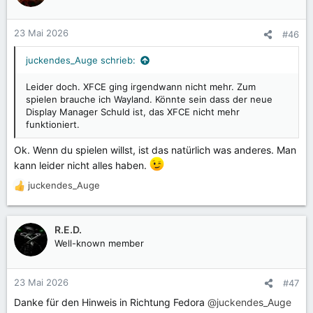
i
o
n
23 Mai 2026
#46
e
n
juckendes_Auge schrieb:
:
Leider doch. XFCE ging irgendwann nicht mehr. Zum
spielen brauche ich Wayland. Könnte sein dass der neue
Display Manager Schuld ist, das XFCE nicht mehr
funktioniert.
Ok. Wenn du spielen willst, ist das natürlich was anderes. Man
kann leider nicht alles haben.
juckendes_Auge
R
e
a
k
R.E.D.
t
Well-known member
i
o
n
23 Mai 2026
#47
e
Danke für den Hinweis in Richtung Fedora
@juckendes_Auge
n