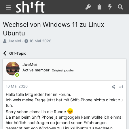
Wechsel von Windows 11 zu Linux
Ubuntu
E
E
JueMei
16 Mai 2026
r
r
s
s
Off-Topic
t
t
e
e
JueMei
l
l
Active member
Original poster
l
l
e
t
r
a
16 Mai 2026
#1
m
Hallo tolle Mitglieder hier im Forum.
Ich weis meine Frage jetzt hat mit Shift-Phone nichts direkt zu
tun.
Sorry schon einmal in die Runde
Da man beim Shift Phone ja entgoogeln kann wollte ich einmal
hier höflich nachfragen ob jemand schon Erfahrungen
gemacht hat von Windows zu Linux/Ubuntu zu wechseln.