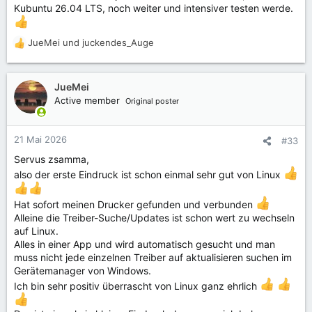
Kubuntu 26.04 LTS, noch weiter und intensiver testen werde.
JueMei
und
juckendes_Auge
R
e
a
k
JueMei
t
Active member
Original poster
i
o
n
21 Mai 2026
#33
e
Servus zsamma,
n
:
also der erste Eindruck ist schon einmal sehr gut von Linux
Hat sofort meinen Drucker gefunden und verbunden
Alleine die Treiber-Suche/Updates ist schon wert zu wechseln
auf Linux.
Alles in einer App und wird automatisch gesucht und man
muss nicht jede einzelnen Treiber auf aktualisieren suchen im
Gerätemanager von Windows.
Ich bin sehr positiv überrascht von Linux ganz ehrlich