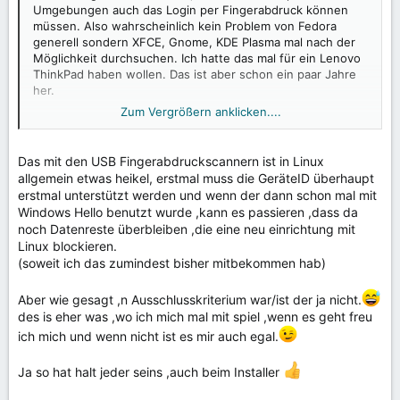
Umgebungen auch das Login per Fingerabdruck können
müssen. Also wahrscheinlich kein Problem von Fedora
generell sondern XFCE, Gnome, KDE Plasma mal nach der
Möglichkeit durchsuchen. Ich hatte das mal für ein Lenovo
ThinkPad haben wollen. Das ist aber schon ein paar Jahre
her.
Zum Vergrößern anklicken....
Edit:
Den Fedora Installer mag ich.
Das mit den USB Fingerabdruckscannern ist in Linux
allgemein etwas heikel, erstmal muss die GeräteID überhaupt
erstmal unterstützt werden und wenn der dann schon mal mit
Windows Hello benutzt wurde ,kann es passieren ,dass da
noch Datenreste überbleiben ,die eine neu einrichtung mit
Linux blockieren.
(soweit ich das zumindest bisher mitbekommen hab)
Aber wie gesagt ,n Ausschlusskriterium war/ist der ja nicht.
des is eher was ,wo ich mich mal mit spiel ,wenn es geht freu
ich mich und wenn nicht ist es mir auch egal.
Ja so hat halt jeder seins ,auch beim Installer