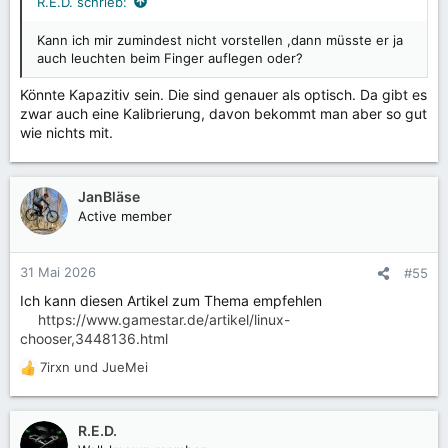
R.E.D. schrieb:
:
Kann ich mir zumindest nicht vorstellen ,dann müsste er ja
auch leuchten beim Finger auflegen oder?
Könnte Kapazitiv sein. Die sind genauer als optisch. Da gibt es
zwar auch eine Kalibrierung, davon bekommt man aber so gut
wie nichts mit.
JanBläse
Active member
31 Mai 2026
#55
Ich kann diesen Artikel zum Thema empfehlen
https://www.gamestar.de/artikel/linux-
chooser,3448136.html
7irxn
und
JueMei
R
e
a
k
R.E.D.
t