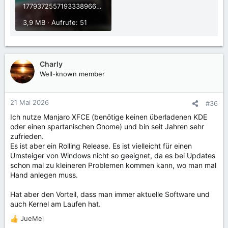
17793725571933389666229961046929.jpg
3,9 MB · Aufrufe: 51
Charly
Well-known member
21 Mai 2026
#36
Ich nutze Manjaro XFCE (benötige keinen überladenen KDE
oder einen spartanischen Gnome) und bin seit Jahren sehr
zufrieden.
Es ist aber ein Rolling Release. Es ist vielleicht für einen
Umsteiger von Windows nicht so geeignet, da es bei Updates
schon mal zu kleineren Problemen kommen kann, wo man mal
Hand anlegen muss.
Hat aber den Vorteil, dass man immer aktuelle Software und
auch Kernel am Laufen hat.
JueMei
R