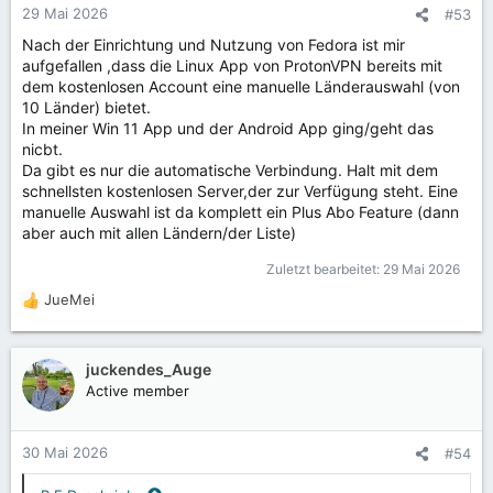
n
29 Mai 2026
#53
e
Nach der Einrichtung und Nutzung von Fedora ist mir
n
aufgefallen ,dass die Linux App von ProtonVPN bereits mit
:
dem kostenlosen Account eine manuelle Länderauswahl (von
10 Länder) bietet.
In meiner Win 11 App und der Android App ging/geht das
nicbt.
Da gibt es nur die automatische Verbindung. Halt mit dem
schnellsten kostenlosen Server,der zur Verfügung steht. Eine
manuelle Auswahl ist da komplett ein Plus Abo Feature (dann
aber auch mit allen Ländern/der Liste)
Zuletzt bearbeitet:
29 Mai 2026
JueMei
R
e
a
k
juckendes_Auge
t
Active member
i
o
n
30 Mai 2026
#54
e
n