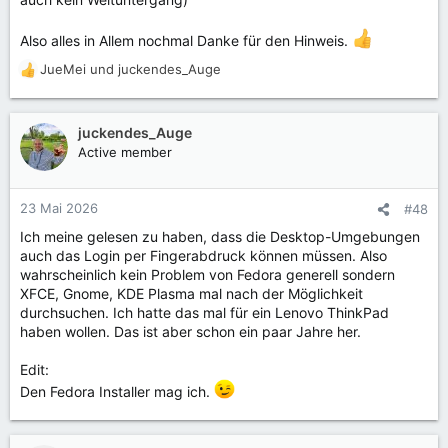
Also alles in Allem nochmal Danke für den Hinweis.
JueMei
und
juckendes_Auge
R
e
a
k
juckendes_Auge
t
Active member
i
o
n
23 Mai 2026
#48
e
Ich meine gelesen zu haben, dass die Desktop-Umgebungen
n
auch das Login per Fingerabdruck können müssen. Also
:
wahrscheinlich kein Problem von Fedora generell sondern
XFCE, Gnome, KDE Plasma mal nach der Möglichkeit
durchsuchen. Ich hatte das mal für ein Lenovo ThinkPad
haben wollen. Das ist aber schon ein paar Jahre her.
Edit:
Den Fedora Installer mag ich.