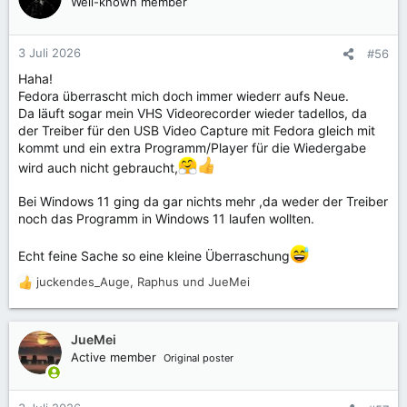
Well-known member
i
o
n
3 Juli 2026
#56
e
Haha!
n
Fedora überrascht mich doch immer wiederr aufs Neue.
:
Da läuft sogar mein VHS Videorecorder wieder tadellos, da
der Treiber für den USB Video Capture mit Fedora gleich mit
kommt und ein extra Programm/Player für die Wiedergabe
wird auch nicht gebraucht,
Bei Windows 11 ging da gar nichts mehr ,da weder der Treiber
noch das Programm in Windows 11 laufen wollten.
Echt feine Sache so eine kleine Überraschung
juckendes_Auge
,
Raphus
und
JueMei
R
e
a
k
JueMei
t
Active member
Original poster
i
o
n