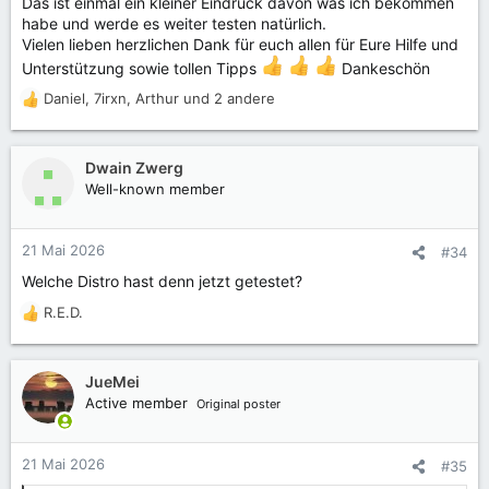
Das ist einmal ein kleiner Eindruck davon was ich bekommen
habe und werde es weiter testen natürlich.
Vielen lieben herzlichen Dank für euch allen für Eure Hilfe und
Unterstützung sowie tollen Tipps
Dankeschön
Daniel
,
7irxn
,
Arthur
und 2 andere
R
e
a
k
Dwain Zwerg
t
Well-known member
i
o
n
21 Mai 2026
#34
e
Welche Distro hast denn jetzt getestet?
n
:
R.E.D.
R
e
a
k
JueMei
t
Active member
Original poster
i
o
n
21 Mai 2026
#35
e