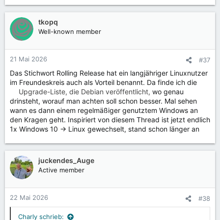
e
a
k
tkopq
t
Well-known member
i
o
n
21 Mai 2026
#37
e
Das Stichwort Rolling Release hat ein langjähriger Linuxnutzer
n
im Freundeskreis auch als Vorteil benannt. Da finde ich die
:
Upgrade-Liste, die Debian veröffentlicht,
wo genau
drinsteht, worauf man achten soll schon besser. Mal sehen
wann es dann einem regelmäßiger genutztem Windows an
den Kragen geht. Inspiriert von diesem Thread ist jetzt endlich
1x Windows 10 -> Linux gewechselt, stand schon länger an
juckendes_Auge
Active member
22 Mai 2026
#38
Charly schrieb: