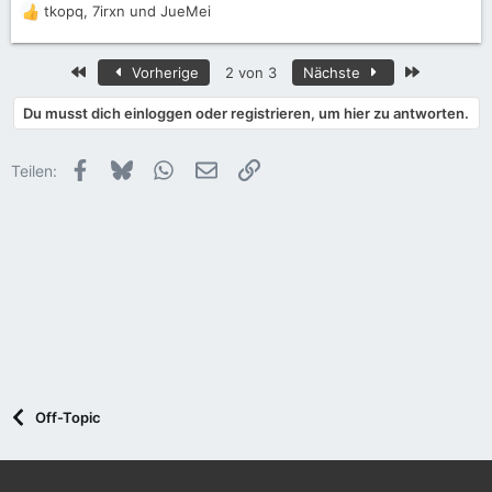
tkopq
,
7irxn
und
JueMei
R
e
a
Erste
Letzte
Vorherige
2 von 3
Nächste
k
t
Du musst dich einloggen oder registrieren, um hier zu antworten.
i
o
n
Facebook
Bluesky
WhatsApp
E-Mail
Link
Teilen:
e
n
:
Off-Topic