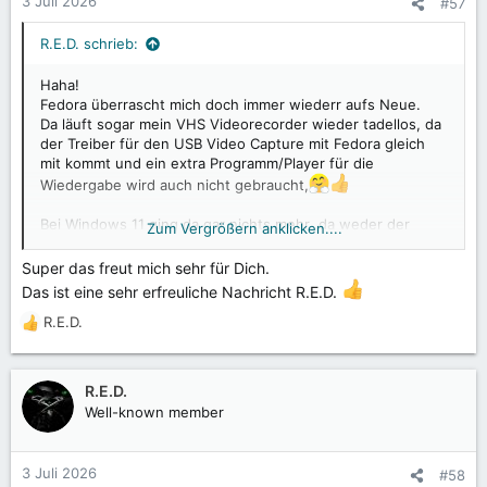
3 Juli 2026
#57
e
n
R.E.D. schrieb:
:
Haha!
Fedora überrascht mich doch immer wiederr aufs Neue.
Da läuft sogar mein VHS Videorecorder wieder tadellos, da
der Treiber für den USB Video Capture mit Fedora gleich
mit kommt und ein extra Programm/Player für die
Wiedergabe wird auch nicht gebraucht,
Bei Windows 11 ging da gar nichts mehr ,da weder der
Zum Vergrößern anklicken....
Treiber noch das Programm in Windows 11 laufen wollten.
Super das freut mich sehr für Dich.
Echt feine Sache so eine kleine Überraschung
Das ist eine sehr erfreuliche Nachricht R.E.D.
R.E.D.
R
e
a
k
R.E.D.
t
Well-known member
i
o
n
3 Juli 2026
#58
e