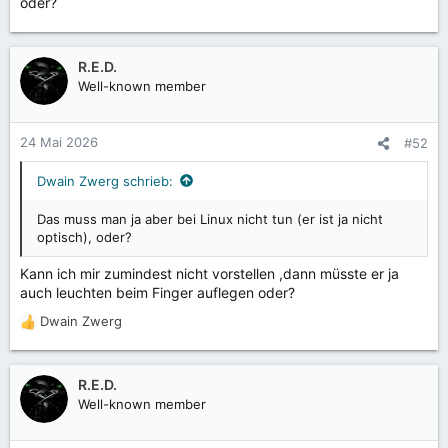
oder?
R.E.D.
Well-known member
24 Mai 2026
#52
Dwain Zwerg schrieb:
Das muss man ja aber bei Linux nicht tun (er ist ja nicht
optisch), oder?
Kann ich mir zumindest nicht vorstellen ,dann müsste er ja
auch leuchten beim Finger auflegen oder?
Dwain Zwerg
R
e
a
k
R.E.D.
t
Well-known member
i
o