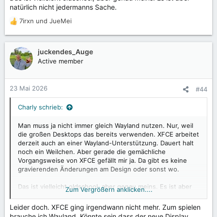
natürlich nicht jedermanns Sache.
7irxn
und
JueMei
R
e
a
k
juckendes_Auge
t
Active member
i
o
n
23 Mai 2026
#44
e
n
Charly schrieb:
:
Man muss ja nicht immer gleich Wayland nutzen. Nur, weil
die großen Desktops das bereits verwenden. XFCE arbeitet
derzeit auch an einer Wayland-Unterstützung. Dauert halt
noch ein Weilchen. Aber gerade die gemächliche
Vorgangsweise von XFCE gefällt mir ja. Da gibt es keine
gravierenden Änderungen am Design oder sonst wo.
Das ist vielleicht oldschool, aber genau meins. Es ist aber
Zum Vergrößern anklicken....
natürlich nicht jedermanns Sache.
Leider doch. XFCE ging irgendwann nicht mehr. Zum spielen
brauche ich Wayland. Könnte sein dass der neue Display