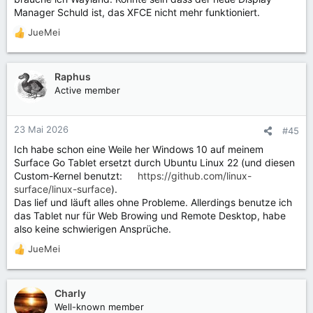
Manager Schuld ist, das XFCE nicht mehr funktioniert.
JueMei
R
e
a
k
Raphus
t
Active member
i
o
n
23 Mai 2026
#45
e
Ich habe schon eine Weile her Windows 10 auf meinem
n
Surface Go Tablet ersetzt durch Ubuntu Linux 22 (und diesen
:
Custom-Kernel benutzt:
https://github.com/linux-
surface/linux-surface
).
Das lief und läuft alles ohne Probleme. Allerdings benutze ich
das Tablet nur für Web Browing und Remote Desktop, habe
also keine schwierigen Ansprüche.
JueMei
R
e
a
k
Charly
t
Well-known member