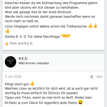
bisschen besser da die Aufmachung des Programms gleich
sind aber ubuntu ein tick besser zu handhaben.
Aber wie gesagt das ist der erste Eindruck.
Werde mich nochmals damit genauer beschaffen wenn es
nicht mehr so heiß ist.
Linux hingegen sofort alleine schon die Treibersuche
Danke R. E. D. Für deine Nachfrage
7irxn
und
R.E.D.
R
e
a
k
R.E.D.
t
Well-known member
i
o
n
3 Juli 2026
#60
e
n
Klingt doch gut.
:
Welches Linux es letztlich für dich wird ,ist ja auch gar nicht
wichtig.Es muss einfach für Dich/zu Dir passen.
Tipps und Tricks ,wenn es mal nicht so läuft ,findet man
im.Netz ja zum Glück für eigentlich jede Distro.