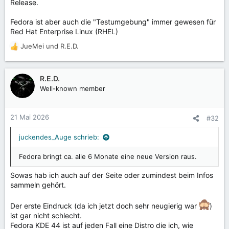
Release.
Fedora ist aber auch die "Testumgebung" immer gewesen für
Red Hat Enterprise Linux (RHEL)
JueMei
und
R.E.D.
R
e
a
k
R.E.D.
t
Well-known member
i
o
n
21 Mai 2026
#32
e
n
juckendes_Auge schrieb:
:
Fedora bringt ca. alle 6 Monate eine neue Version raus.
Sowas hab ich auch auf der Seite oder zumindest beim Infos
sammeln gehört.
Der erste Eindruck (da ich jetzt doch sehr neugierig war
)
ist gar nicht schlecht.
Fedora KDE 44 ist auf jeden Fall eine Distro die ich, wie