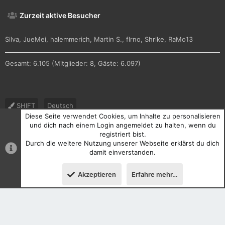
Zurzeit aktive Besucher
Silva
JueMei
halemmerich
Martin S.
flrno
Shrike
RaMo13
Gesamt: 6.105 (Mitglieder: 8, Gäste: 6.097)
SHIFT
Deutsch
Diese Seite verwendet Cookies, um Inhalte zu personalisieren
Nutzungsbedingungen
Datenschutz
Hilfe und Impressum
und dich nach einem Login angemeldet zu halten, wenn du
registriert bist.
R
Durch die weitere Nutzung unserer Webseite erklärst du dich
S
S
damit einverstanden.
®
Community platform by XenForo
© 2010-2026 XenForo Ltd.
Akzeptieren
Erfahre mehr…
Oben
Unten