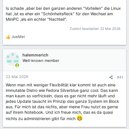
Is schade ,aber bei den ganzen anderen "Vorteilen" die Linux
hat ,ist es eher ein "Schönheitsfleck" für den Wechsel am
MiniPC ,als ein echter "Nachteil".
Zuletzt bearbeitet:
22 Mai 2026
JueMei
R
e
a
k
halemmerich
t
Well-known member
i
o
n
22 Mai 2026
#41
e
Wenn man mit weniger Flexibilität klar kommt ist auch eine
n
immutable Distro wie Fedora Silverblue ganz cool. Das kann
:
man kaum so verfrickeln, dass es gar nicht mehr läuft und
jedes Update tauscht im Prinzip das ganze System im Block
aus. Für mich ist das nichts, aber meine Frau nutzt es gerne
auf ihrem Notebook. Und ich freue mich, das es da quasi
nichts zu administrieren gibt für mich