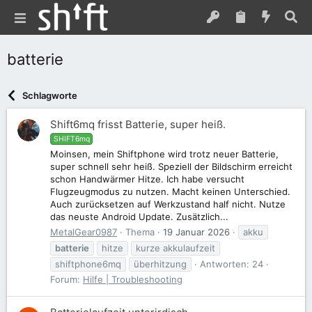
batterie
Schlagworte
Shift6mq frisst Batterie, super heiß.
SHIFT6mq
Moinsen, mein Shiftphone wird trotz neuer Batterie,
super schnell sehr heiß. Speziell der Bildschirm erreicht
schon Handwärmer Hitze. Ich habe versucht
Flugzeugmodus zu nutzen. Macht keinen Unterschied.
Auch zurücksetzen auf Werkzustand half nicht. Nutze
das neuste Android Update. Zusätzlich...
MetalGear0987
Thema
19 Januar 2026
akku
batterie
hitze
kurze akkulaufzeit
shiftphone6mq
überhitzung
Antworten: 24
Forum:
Hilfe | Troubleshooting