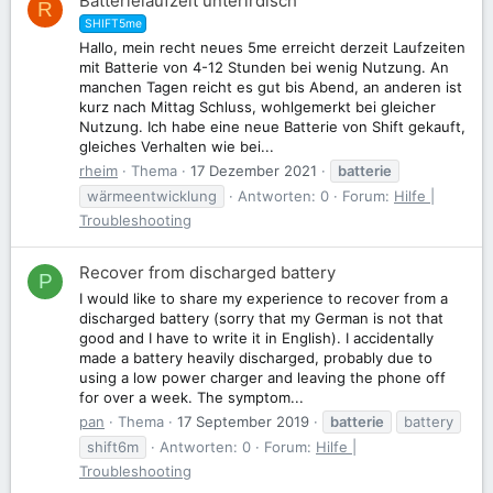
Batterielaufzeit unterirdisch
R
SHIFT5me
Hallo, mein recht neues 5me erreicht derzeit Laufzeiten
mit Batterie von 4-12 Stunden bei wenig Nutzung. An
manchen Tagen reicht es gut bis Abend, an anderen ist
kurz nach Mittag Schluss, wohlgemerkt bei gleicher
Nutzung. Ich habe eine neue Batterie von Shift gekauft,
gleiches Verhalten wie bei...
rheim
Thema
17 Dezember 2021
batterie
wärmeentwicklung
Antworten: 0
Forum:
Hilfe |
Troubleshooting
Recover from discharged battery
P
I would like to share my experience to recover from a
discharged battery (sorry that my German is not that
good and I have to write it in English). I accidentally
made a battery heavily discharged, probably due to
using a low power charger and leaving the phone off
for over a week. The symptom...
pan
Thema
17 September 2019
batterie
battery
shift6m
Antworten: 0
Forum:
Hilfe |
Troubleshooting