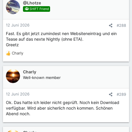
k
@Lhotze
t
SHIFT Friend
i
o
n
12 Juni 2026
#288
e
Fast. Es gibt jetzt zumindest nen Websiteneintrag und ein
n
Tease auf das nexte Nightly (ohne ETA).
:
Greetz
Charly
R
e
a
k
Charly
t
Well-known member
i
o
n
12 Juni 2026
#289
e
Ok. Das hatte ich leider nicht geprüft. Noch kein Download
n
verfügbar. Wird aber sicherlich noch kommen. Schönen
:
Abend noch.