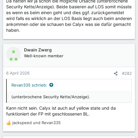
Da hatten wir ja schon die mögliche Ursache (unterbrochene
Security Kette/Anzeige). Beide basieren auf LOS somit müsste
es wenn es beim einen geht und dies ggf. zurückgemeldet
wird falls es wirklich an der LOS Basis liegt auch beim anderen
ankommen oder sie schauen bei Calyx was sie dafür gemacht
haben.
Dwain Zwerg
Well-known member
6 April 2026
#282
Revan335 schrieb:
(unterbrochene Security Kette/Anzeige).
Kann nicht sein. Calyx ist auch auf yellow state und da
funktioniert der FP mit geschlossenen BL.
jackspeed
und
Revan335
R
e
a