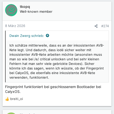
tkopq
Well-known member
8 März 2026
#274
Dwain Zwerg schrieb:
Ich schätze mittlerweile, dass es an der inkosistenten AVB-
Kete legt. Und dadurch, dass iodé sicher weiter mit
inkosistenter AVB-Kete arbeiten möchte (ansonsten muss
man so wie bei /e/ critical unlocken und bei sehr kleinen
Fehlern hat man sehr viele gebrickte Devices). Sicher
könnte ich das sagen, wenn ich wüsste, ob der Fingerprint
bei CalyxOS, die ebenfalls eine inkosistente AVB-Kete
verwenden, funktioniert.
Fingerprint funktioniert bei geschlossenem Bootloader bei
CalyxOS.
breiti_oi
R
e
a