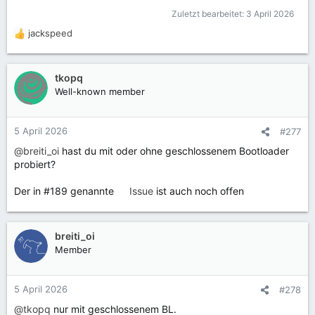
Zuletzt bearbeitet:
3 April 2026
jackspeed
R
e
a
k
tkopq
t
Well-known member
i
o
n
5 April 2026
#277
e
@breiti_oi
hast du mit oder ohne geschlossenem Bootloader
n
probiert?
:
Der in #189 genannte
Issue
ist auch noch offen
breiti_oi
Member
5 April 2026
#278
@tkopq
nur mit geschlossenem BL.