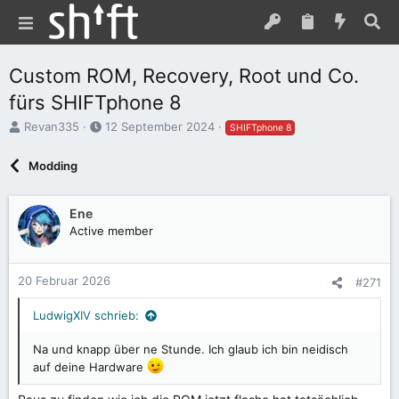
Custom ROM, Recovery, Root und Co.
fürs SHIFTphone 8
E
E
Revan335
12 September 2024
SHIFTphone 8
r
r
s
s
Modding
t
t
e
e
l
l
Ene
l
l
Active member
e
t
r
a
m
20 Februar 2026
#271
LudwigXIV schrieb:
Na und knapp über ne Stunde. Ich glaub ich bin neidisch
auf deine Hardware