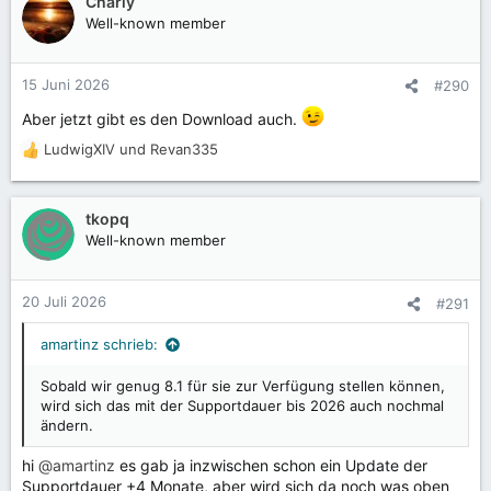
Charly
Well-known member
15 Juni 2026
#290
Aber jetzt gibt es den Download auch.
LudwigXIV
und
Revan335
R
e
a
k
tkopq
t
Well-known member
i
o
n
20 Juli 2026
#291
e
n
amartinz schrieb:
:
Sobald wir genug 8.1 für sie zur Verfügung stellen können,
wird sich das mit der Supportdauer bis 2026 auch nochmal
ändern.
hi
@amartinz
es gab ja inzwischen schon ein Update der
Supportdauer +4 Monate, aber wird sich da noch was oben