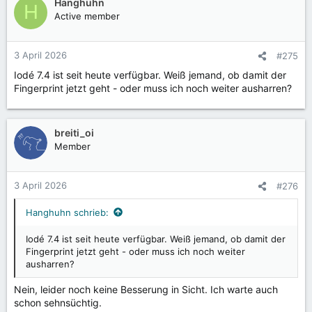
k
Hanghuhn
H
t
Active member
i
o
n
3 April 2026
#275
e
Iodé 7.4 ist seit heute verfügbar. Weiß jemand, ob damit der
n
Fingerprint jetzt geht - oder muss ich noch weiter ausharren?
:
breiti_oi
Member
3 April 2026
#276
Hanghuhn schrieb:
Iodé 7.4 ist seit heute verfügbar. Weiß jemand, ob damit der
Fingerprint jetzt geht - oder muss ich noch weiter
ausharren?
Nein, leider noch keine Besserung in Sicht. Ich warte auch
schon sehnsüchtig.