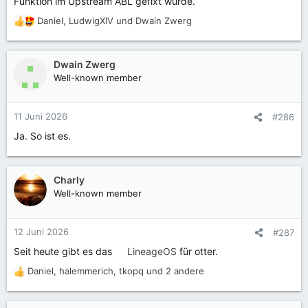
Funktion im Upstream ABL gefixt wurde.
Daniel
,
LudwigXIV
und
Dwain Zwerg
R
e
a
k
Dwain Zwerg
t
Well-known member
i
o
n
11 Juni 2026
#286
e
Ja. So ist es.
n
:
Charly
Well-known member
12 Juni 2026
#287
Seit heute gibt es das
LineageOS
für otter.
Daniel
,
halemmerich
,
tkopq
und 2 andere
R
e
a