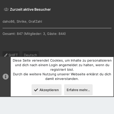
Zurzeit aktive Besucher
daho86
Shrike
GrafZahl
Gesamt: 847 (Mitglieder: 3, Gäste: 844)
SHIFT
Deutsch
Diese Seite verwendet Cookies, um Inhalte zu personalisieren
Nutzungsbedingungen
Datenschutz
Hilfe und Impressum
und dich nach einem Login angemeldet zu halten, wenn du
registriert bist.
R
Durch die weitere Nutzung unserer Webseite erklärst du dich
S
S
damit einverstanden.
®
Community platform by XenForo
© 2010-2026 XenForo Ltd.
Akzeptieren
Erfahre mehr…
Oben
Unten