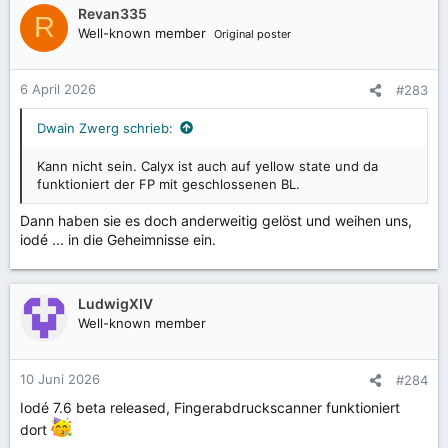
k
Revan335
R
t
Well-known member
Original poster
i
o
n
6 April 2026
#283
e
n
Dwain Zwerg schrieb:
:
Kann nicht sein. Calyx ist auch auf yellow state und da
funktioniert der FP mit geschlossenen BL.
Dann haben sie es doch anderweitig gelöst und weihen uns,
iodé ... in die Geheimnisse ein.
LudwigXIV
Well-known member
10 Juni 2026
#284
Iodé 7.6 beta released, Fingerabdruckscanner funktioniert
dort