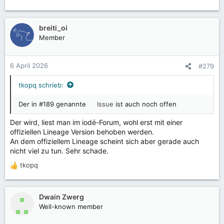
breiti_oi
Member
6 April 2026
#279
tkopq schrieb:
Der in #189 genannte
Issue
ist auch noch offen
Der wird, liest man im iodé-Forum, wohl erst mit einer
offiziellen Lineage Version behoben werden.
An dem offiziellem Lineage scheint sich aber gerade auch
nicht viel zu tun. Sehr schade.
tkopq
R
e
a
k
Dwain Zwerg
t
Well-known member
i
o