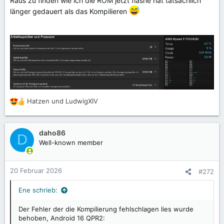
Raus zu finden wie ich die ROM jetzt flashe hat tatsächlich
länger gedauert als das Kompilieren
Hatzen
und
LudwigXIV
R
e
a
k
daho86
D
t
Well-known member
i
o
n
20 Februar 2026
#272
e
n
Ene schrieb:
:
Der Fehler der die Kompilierung fehlschlagen lies wurde
behoben, Android 16 QPR2: