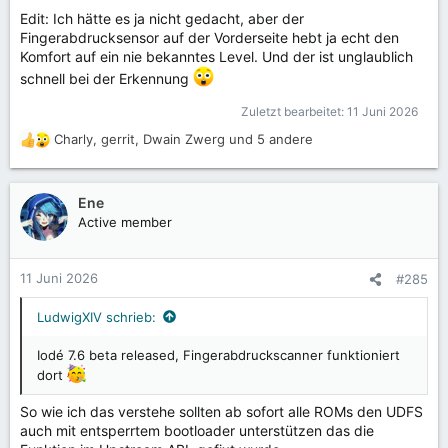
Edit: Ich hätte es ja nicht gedacht, aber der
Fingerabdrucksensor auf der Vorderseite hebt ja echt den
Komfort auf ein nie bekanntes Level. Und der ist unglaublich
schnell bei der Erkennung
Zuletzt bearbeitet:
11 Juni 2026
Charly
,
gerrit
,
Dwain Zwerg
und 5 andere
R
e
a
k
Ene
t
Active member
i
o
n
11 Juni 2026
#285
e
n
LudwigXIV schrieb:
:
Iodé 7.6 beta released, Fingerabdruckscanner funktioniert
dort
So wie ich das verstehe sollten ab sofort alle ROMs den UDFS
auch mit entsperrtem bootloader unterstützen das die