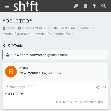
*DELETED*
E
E
S
bribe
15 November 2022
shift 5 me
verkauf
r
r
c
verkauf gebraucht
verkaufe
verkaufen
s
s
h
t
t
l
e
Off-Topic
e
a
l
l
g
l
l
w
Für weitere Antworten geschlossen.
e
t
o
r
a
r
m
t
bribe
B
e
New member
Original poster
15 November 2022
#1
*DELETED*
Zuletzt bearbeitet:
8 Dezember 2022