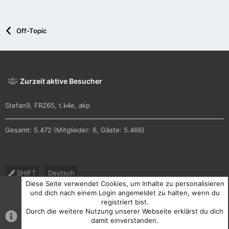
Off-Topic
Zurzeit aktive Besucher
Stefan9
FRZ65
t.k4e
akp
Gesamt: 5.472 (Mitglieder: 6, Gäste: 5.466)
SHIFT
Deutsch
Diese Seite verwendet Cookies, um Inhalte zu personalisieren
Nutzungsbedingungen
Datenschutz
Hilfe und Impressum
und dich nach einem Login angemeldet zu halten, wenn du
registriert bist.
R
Durch die weitere Nutzung unserer Webseite erklärst du dich
S
S
damit einverstanden.
®