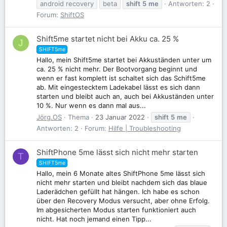
android recovery
beta
shift
5
me
Antworten: 2
Forum:
ShiftOS
Shift5me startet nicht bei Akku ca. 25 %
J
SHIFT5me
Hallo, mein Shift5me startet bei Akkuständen unter um
ca. 25 % nicht mehr. Der Bootvorgang beginnt und
wenn er fast komplett ist schaltet sich das Schift5me
ab. Mit eingestecktem Ladekabel lässt es sich dann
starten und bleibt auch an, auch bei Akkuständen unter
10 %. Nur wenn es dann mal aus...
Jörg.OS
Thema
23 Januar 2022
shift
5
me
Antworten: 2
Forum:
Hilfe | Troubleshooting
ShiftPhone 5me lässt sich nicht mehr starten
T
SHIFT5me
Hallo, mein 6 Monate altes ShiftPhone 5me lässt sich
nicht mehr starten und bleibt nachdem sich das blaue
Laderädchen gefüllt hat hängen. Ich habe es schon
über den Recovery Modus versucht, aber ohne Erfolg.
Im abgesicherten Modus starten funktioniert auch
nicht. Hat noch jemand einen Tipp...