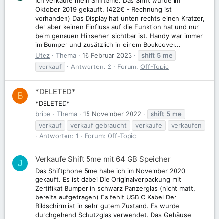
Ich verkaufe mein Shift5me. Das Shift wurde im
Oktober 2019 gekauft. (422€ - Rechnung ist
vorhanden) Das Display hat unten rechts einen Kratzer,
der aber keinen Einfluss auf die Funktion hat und nur
beim genauen Hinsehen sichtbar ist. Handy war immer
im Bumper und zusätzlich in einem Bookcover...
Utez
Thema
16 Februar 2023
shift
5
me
verkauf
Antworten: 2
Forum:
Off-Topic
*DELETED*
B
*DELETED*
bribe
Thema
15 November 2022
shift
5
me
verkauf
verkauf gebraucht
verkaufe
verkaufen
Antworten: 1
Forum:
Off-Topic
Verkaufe Shift 5me mit 64 GB Speicher
J
Das Shiftphone 5me habe ich im November 2020
gekauft. Es ist dabei Die Originalverpackung mit
Zertifikat Bumper in schwarz Panzerglas (nicht matt,
bereits aufgetragen) Es fehlt USB C Kabel Der
Bildschirm ist in sehr gutem Zustand. Es wurde
durchgehend Schutzglas verwendet. Das Gehäuse