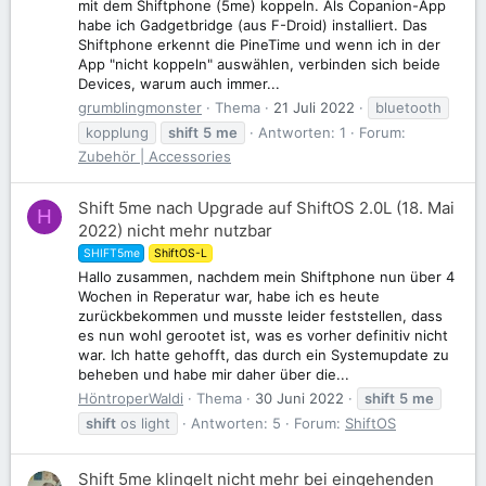
mit dem Shiftphone (5me) koppeln. Als Copanion-App
habe ich Gadgetbridge (aus F-Droid) installiert. Das
Shiftphone erkennt die PineTime und wenn ich in der
App "nicht koppeln" auswählen, verbinden sich beide
Devices, warum auch immer...
grumblingmonster
Thema
21 Juli 2022
bluetooth
kopplung
shift
5
me
Antworten: 1
Forum:
Zubehör | Accessories
Shift 5me nach Upgrade auf ShiftOS 2.0L (18. Mai
H
2022) nicht mehr nutzbar
SHIFT5me
ShiftOS-L
Hallo zusammen, nachdem mein Shiftphone nun über 4
Wochen in Reperatur war, habe ich es heute
zurückbekommen und musste leider feststellen, dass
es nun wohl gerootet ist, was es vorher definitiv nicht
war. Ich hatte gehofft, das durch ein Systemupdate zu
beheben und habe mir daher über die...
HöntroperWaldi
Thema
30 Juni 2022
shift
5
me
shift
os light
Antworten: 5
Forum:
ShiftOS
Shift 5me klingelt nicht mehr bei eingehenden