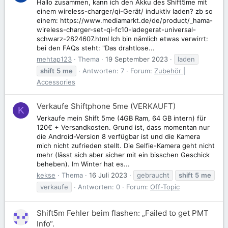
Hallo zusammen, kann ich den Akku des Shift5me mit
einem wireless-charger/qi-Gerät/ induktiv laden? zb so
einem: https://www.mediamarkt.de/de/product/_hama-
wireless-charger-set-qi-fc10-ladegerat-universal-
schwarz-2824607.html Ich bin nämlich etwas verwirrt:
bei den FAQs steht: "Das drahtlose...
mehtap123
Thema
19 September 2023
laden
shift
5
me
Antworten: 7
Forum:
Zubehör |
Accessories
Verkaufe Shiftphone 5me (VERKAUFT)
K
Verkaufe mein Shift 5me (4GB Ram, 64 GB intern) für
120€ + Versandkosten. Grund ist, dass momentan nur
die Android-Version 8 verfügbar ist und die Kamera
mich nicht zufrieden stellt. Die Selfie-Kamera geht nicht
mehr (lässt sich aber sicher mit ein bisschen Geschick
beheben). Im Winter hat es...
kekse
Thema
16 Juli 2023
gebraucht
shift
5
me
verkaufe
Antworten: 0
Forum:
Off-Topic
Shift5m Fehler beim flashen: „Failed to get PMT
Info“.