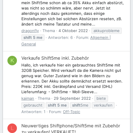
mein Shift5me schon ab ca 35% Akku einfach abstürzt,
was nicht so schlimm wäre, aber nervt. Jetzt ist
allerdings noch dazu gekommen, dass einige
Einstellungen sich bei solchen Abstürzen reseten, zB.
ändert sich meine Tastatur und meine...
dragonfly
Thema
4 Oktober 2022
akkuprobleme
shift
5
me
Antworten: 6
Forum:
Allgemein |
General
Verkaufe Shift5me inkl. Zubehör
K
Hallo, ich verkaufe hier ein gebrauchtes Shift5me mit
32GB Speicher. Wird verkauft da die Kamera nicht gut
genug war. Guter Zustand wie in den Bildern zu
erkennen. Der Akku sollte demnächst ersetzt werden.
Preis: 220€ inkl. Gerätepfand und Versand (DHL)
Lieferumfang: - Shift5me - Woll-Sleeve...
kaiman
Thema
29 September 2022
biete
gebraucht
shift
5
me
shift
5me
verkaufen
Antworten: 1
Forum:
Off-Topic
Neuwertiges Shiftphone/Shift5me mit Zubehör
L
zu verkaufen! VERKAUFT!