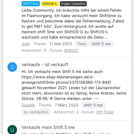
SHIFT5me
ShiftOS-L
Frage / Question
Liebe Community, ich bräuchte Hilfe bei einem Fehler
im Flashvorgang. Ich habe versucht mein Shift5me zu
flashen und bekomme dabei die Fehlermeldung „Failed
to get PMT info“. Zum Hintergrund: Ich wollte auf
meinem shift 5me von ShiftOS-G zu ShiftOS-L
wechseln und habe entsprechend die Datei...
Julili
Thema
17 Mai 2023
flash
shift
5
me
Antworten: 6
Forum:
ShiftOS
verkaufe - ist verkauft
S
Hi, ich verkaufe mein Shift 5 me siehe auch
https://www.ebay-kleinanzeigen.de/s-
anzeige/shift5me-phone/2375156389-173-8441
gekauft November 2021. Leider tut der Lautsprecher
nicht mehr, ansonsten ist es tiptop, keine Kratzer, keine
Stürze. VB 99,-€ Gerne melden unter ---
SusaVe
Thema
7 März 2023
shift
5
me
zu verkaufen
Antworten: 2
Forum:
Off-Topic
Verkaufe mein Shift 5 me
U