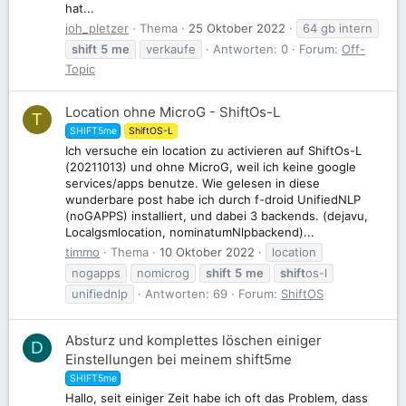
hat...
joh_pletzer
Thema
25 Oktober 2022
64 gb intern
shift
5
me
verkaufe
Antworten: 0
Forum:
Off-
Topic
Location ohne MicroG - ShiftOs-L
T
SHIFT5me
ShiftOS-L
Ich versuche ein location zu activieren auf ShiftOs-L
(20211013) und ohne MicroG, weil ich keine google
services/apps benutze. Wie gelesen in diese
wunderbare post habe ich durch f-droid UnifiedNLP
(noGAPPS) installiert, und dabei 3 backends. (dejavu,
Localgsmlocation, nominatumNlpbackend)...
timmo
Thema
10 Oktober 2022
location
nogapps
nomicrog
shift
5
me
shift
os-l
unifiednlp
Antworten: 69
Forum:
ShiftOS
Absturz und komplettes löschen einiger
D
Einstellungen bei meinem shift5me
SHIFT5me
Hallo, seit einiger Zeit habe ich oft das Problem, dass