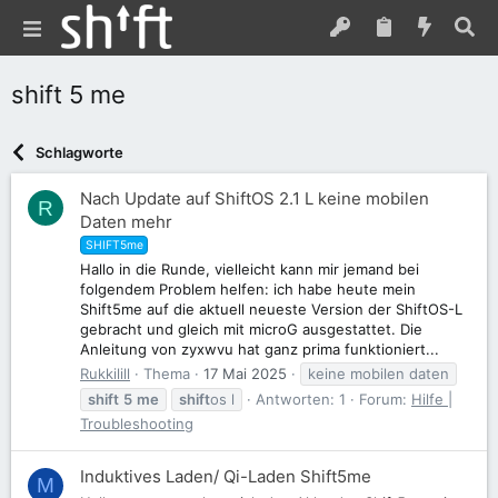
shift 5 me
Schlagworte
Nach Update auf ShiftOS 2.1 L keine mobilen
R
Daten mehr
SHIFT5me
Hallo in die Runde, vielleicht kann mir jemand bei
folgendem Problem helfen: ich habe heute mein
Shift5me auf die aktuell neueste Version der ShiftOS-L
gebracht und gleich mit microG ausgestattet. Die
Anleitung von zyxwvu hat ganz prima funktioniert...
Rukkilill
Thema
17 Mai 2025
keine mobilen daten
shift
5
me
shift
os l
Antworten: 1
Forum:
Hilfe |
Troubleshooting
Induktives Laden/ Qi-Laden Shift5me
M