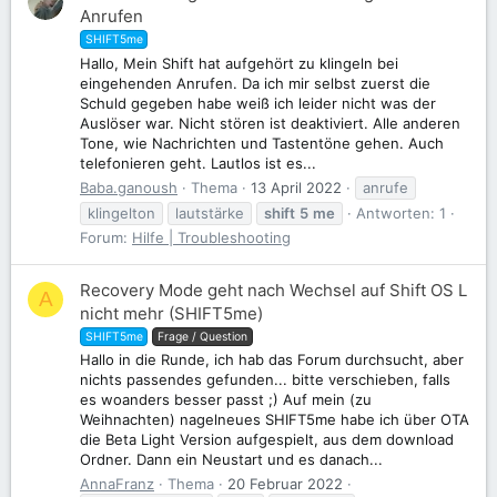
Anrufen
SHIFT5me
Hallo, Mein Shift hat aufgehört zu klingeln bei
eingehenden Anrufen. Da ich mir selbst zuerst die
Schuld gegeben habe weiß ich leider nicht was der
Auslöser war. Nicht stören ist deaktiviert. Alle anderen
Tone, wie Nachrichten und Tastentöne gehen. Auch
telefonieren geht. Lautlos ist es...
Baba.ganoush
Thema
13 April 2022
anrufe
klingelton
lautstärke
shift
5
me
Antworten: 1
Forum:
Hilfe | Troubleshooting
Recovery Mode geht nach Wechsel auf Shift OS L
A
nicht mehr (SHIFT5me)
SHIFT5me
Frage / Question
Hallo in die Runde, ich hab das Forum durchsucht, aber
nichts passendes gefunden... bitte verschieben, falls
es woanders besser passt ;) Auf mein (zu
Weihnachten) nagelneues SHIFT5me habe ich über OTA
die Beta Light Version aufgespielt, aus dem download
Ordner. Dann ein Neustart und es danach...
AnnaFranz
Thema
20 Februar 2022