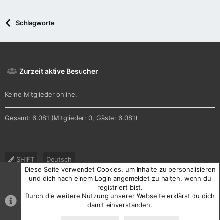
Schlagworte
Zurzeit aktive Besucher
Keine Mitglieder online.
Gesamt: 6.081 (Mitglieder: 0, Gäste: 6.081)
SHIFT
Deutsch
Diese Seite verwendet Cookies, um Inhalte zu personalisieren
Nutzungsbedingungen
Datenschutz
Hilfe und Impressum
und dich nach einem Login angemeldet zu halten, wenn du
registriert bist.
R
Durch die weitere Nutzung unserer Webseite erklärst du dich
S
S
damit einverstanden.
®
Community platform by XenForo
© 2010-2026 XenForo Ltd.