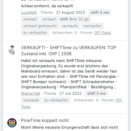
Artikel entfernt, da verkauft!
LucieMA
Thema
21 August 2022
shift
5
me
verkauf
verkauf -
shift
5
me 32 gb
verkauf gebraucht
verkaufe
verkaufen
zu verkaufen
Antworten: 0
Forum:
Off-Topic
VERKAUFT! - SHIFT5me zu VERKAUFEN: TOP
Zustand inkl. OVP | 250€
Hallo! Ich verkaufe mein SHIFT5me inklusive
Originalverpackung. Es wurde erst letztens das
Mainboard erneuert, daher ist das Gerät wieder fast
wie neu! Enthalten sind: - SHIFT5me mit Panzerglas -
SHIFT Bumper (schwarz) - SHIFT Schraubendreher -
Originalverpackung - Pfandzertifikat - Bestätigung...
MasterVali
Thema
27 Juli 2022
shift
5
me
verkaufe
zu verkaufen
Antworten: 0
Forum:
Off-
Topic
PineTime koppelt nicht
Moin! Meine neueste Errungenschaft lässt sich nicht