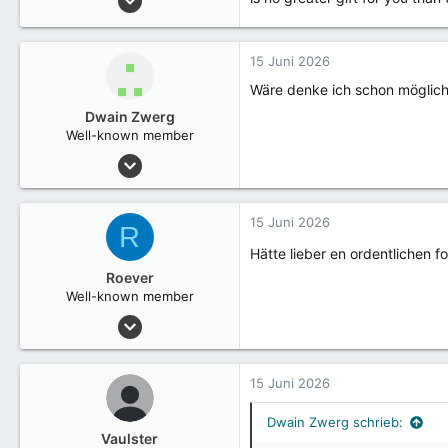
3
15 Juni 2026
Wäre denke ich schon möglich
Dwain Zwerg
Well-known member
6 März 2023
3.105
15 Juni 2026
R
Hätte lieber en ordentlichen f
Roever
Well-known member
26 Juli 2018
1.096
15 Juni 2026
Dwain Zwerg schrieb:
Vaulster