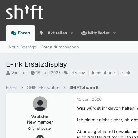
Foren
Aktuelles
Mitglieder
Neue Beiträge
Foren durchsuchen
E-ink Ersatzdisplay
E
E
S
Vaulster
15 Juni 2026
display
dumb phone
e-ink
r
r
c
s
s
h
Foren
SHIFT-Produkte
SHIFTphone 8
t
t
l
e
e
a
15 Juni 2026
l
l
g
l
l
w
Was würdet ihr davon halten, 
e
t
o
Vaulster
r
a
r
Ich bin mir nicht sicher, ob 
New member
m
t
e
Original poster
Aber es gibt ja mittlerweile 
3 August 2025
is no greater gift for you th