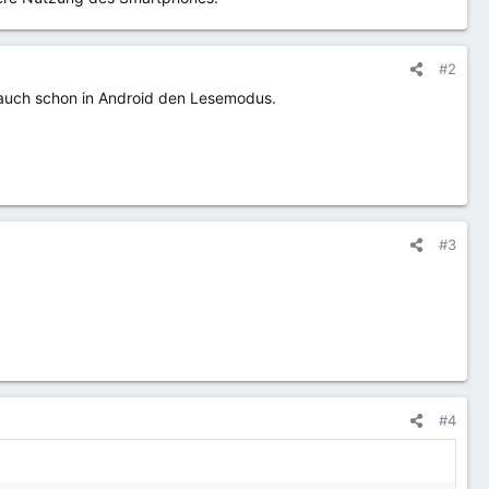
#2
 auch schon in Android den Lesemodus.
#3
#4