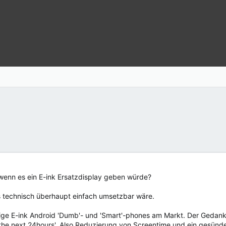
wenn es ein E-ink Ersatzdisplay geben würde?
das technisch überhaupt einfach umsetzbar wäre.
einige E-ink Android 'Dumb'- und 'Smart'-phones am Markt. Der Gedan
an the next 24hours'. Also Reduzierung von Screentime und ein gesü