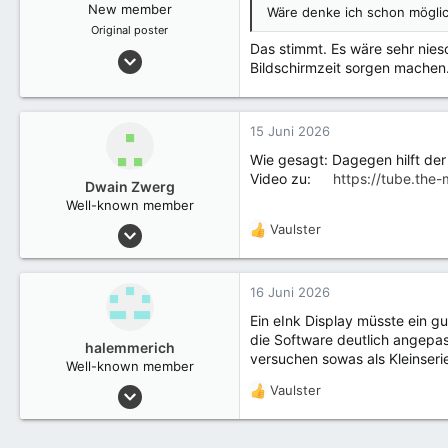
New member
Wäre denke ich schon möglic
Original poster
Das stimmt. Es wäre sehr nies
3 August 2025
Bildschirmzeit sorgen machen
3
15 Juni 2026
Wie gesagt: Dagegen hilft der
Video zu:
https://tube.th
Dwain Zwerg
Well-known member
6 März 2023
Vaulster
R
3.105
e
a
k
16 Juni 2026
t
Ein eInk Display müsste ein g
i
die Software deutlich angepas
o
halemmerich
versuchen sowas als Kleinseri
n
Well-known member
e
4 Oktober 2024
Vaulster
R
n
951
e
:
a