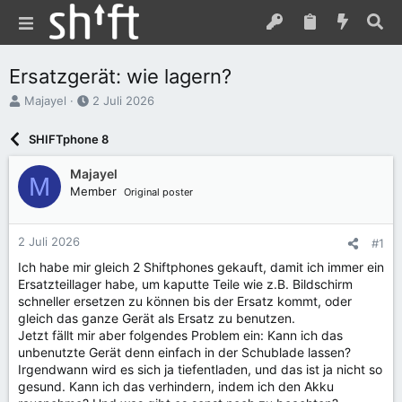
Ersatzgerät: wie lagern?
E
E
Majayel
2 Juli 2026
r
r
s
s
SHIFTphone 8
t
t
e
e
Majayel
M
l
l
Member
Original poster
l
l
e
t
r
a
2 Juli 2026
#1
m
Ich habe mir gleich 2 Shiftphones gekauft, damit ich immer ein
Ersatzteillager habe, um kaputte Teile wie z.B. Bildschirm
schneller ersetzen zu können bis der Ersatz kommt, oder
gleich das ganze Gerät als Ersatz zu benutzen.
Jetzt fällt mir aber folgendes Problem ein: Kann ich das
unbenutzte Gerät denn einfach in der Schublade lassen?
Irgendwann wird es sich ja tiefentladen, und das ist ja nicht so
gesund. Kann ich das verhindern, indem ich den Akku