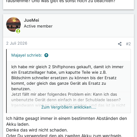
rausnehme? Und was gibt es sonst noch zu beachten?
JueMei
Active member
2 Juli 2026
#2
Majayel schrieb:
Ich habe mir gleich 2 Shiftphones gekauft, damit ich immer
ein Ersatzteillager habe, um kaputte Teile wie z.B.
Bildschirm schneller ersetzen zu können bis der Ersatz
kommt, oder gleich das ganze Gerät als Ersatz zu
benutzen.
Jetzt fällt mir aber folgendes Problem ein: Kann ich das
unbenutzte Gerät denn einfach in der Schublade lassen?
Irgendwann wird es sich ja tiefentladen, und das ist ja nicht
Zum Vergrößern anklicken....
so gesund. Kann ich das verhindern, indem ich den Akku
rausnehme? Und was gibt es sonst noch zu beachten?
Ich hätte gesagt immer in einem bestimmten Abständen den
Akku laden.
Denke das wird nicht schaden.
Oder Du verwendest den als zweiten Akku zum wechseln.