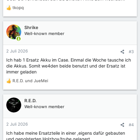
tkopq
R
e
a
k
Shrike
t
Well-known member
i
o
n
2 Juli 2026
#3
e
Ich hab 1 Ersatz Akku im Case. Einmal die Woche tausche ich
n
die Akkus. Somit we4den beide benutzt und der Ersatz ist
:
immer geladen
R.E.D.
und
JueMei
R
e
a
k
R.E.D.
t
Well-known member
i
o
n
2 Juli 2026
#4
e
Ich habe meine Ersatzteile in einer ,eigens dafür gebauten
n
und gepolsterten Holzbox/truhe gelagert.
: