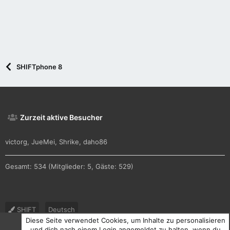
SHIFTphone 8
Zurzeit aktive Besucher
victorg
JueMei
Shrike
daho86
Gesamt: 534 (Mitglieder: 5, Gäste: 529)
SHIFT
Deutsch
Diese Seite verwendet Cookies, um Inhalte zu personalisieren
Nutzungsbedingungen
Datenschutz
Hilfe und Impressum
und dich nach einem Login angemeldet zu halten, wenn du