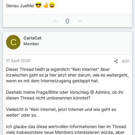
e
e
Genau JueMei
S
S
t
t
P
N
0
i
i
o
e
m
m
s
g
m
m
CarlaCat
i
a
C
e
e
Member
t
t
i
i
v
v
17 April 2026
#37
e
e
Dieser Thread heißt ja eigentlich "Kein Internet" Aber
S
S
inzwischen geht es ja hier jetzt eher darum, wie es weitergeht,
t
t
wenn es mit dem Internetzugang geklappt hat.
i
i
Deshalb meine Frage/Bitte oder Vorschlag @ Admins, ob ihr
m
m
diesen Thread nicht umbenennen könntet?
m
m
e
e
Vielleicht in "Kein Internet, jetzt Internet und wie geht es
weiter" oder so.
Ich glaube das diese wertvollen Informationen hier im Thread
viele insbesondere neue Members interessieren würde, aber