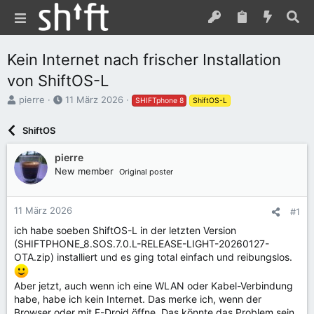
Kein Internet nach frischer Installation
von ShiftOS-L
E
E
pierre
11 März 2026
SHIFTphone 8
ShiftOS-L
r
r
s
s
ShiftOS
t
t
e
e
pierre
l
l
New member
Original poster
l
l
e
t
r
a
11 März 2026
#1
m
ich habe soeben ShiftOS-L in der letzten Version
(SHIFTPHONE_8.SOS.7.0.L-RELEASE-LIGHT-20260127-
OTA.zip) installiert und es ging total einfach und reibungslos.
Aber jetzt, auch wenn ich eine WLAN oder Kabel-Verbindung
habe, habe ich kein Internet. Das merke ich, wenn der
Browser oder mit F-Droid öffne. Das könnte das Problem sein,