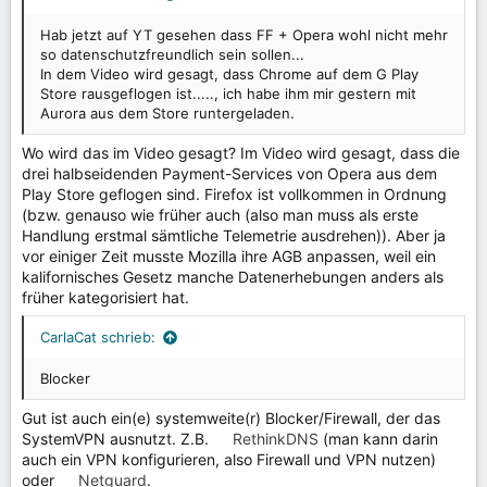
t
t
Hab jetzt auf YT gesehen dass FF + Opera wohl nicht mehr
i
i
so datenschutzfreundlich sein sollen...
m
m
In dem Video wird gesagt, dass Chrome auf dem G Play
m
m
Store rausgeflogen ist....., ich habe ihm mir gestern mit
e
e
Aurora aus dem Store runtergeladen.
Wo wird das im Video gesagt? Im Video wird gesagt, dass die
drei halbseidenden Payment-Services von Opera aus dem
Play Store geflogen sind. Firefox ist vollkommen in Ordnung
(bzw. genauso wie früher auch (also man muss als erste
Handlung erstmal sämtliche Telemetrie ausdrehen)). Aber ja
vor einiger Zeit musste Mozilla ihre AGB anpassen, weil ein
kalifornisches Gesetz manche Datenerhebungen anders als
früher kategorisiert hat.
CarlaCat schrieb:
Blocker
Gut ist auch ein(e) systemweite(r) Blocker/Firewall, der das
SystemVPN ausnutzt. Z.B.
RethinkDNS
(man kann darin
auch ein VPN konfigurieren, also Firewall und VPN nutzen)
oder
Netguard
.