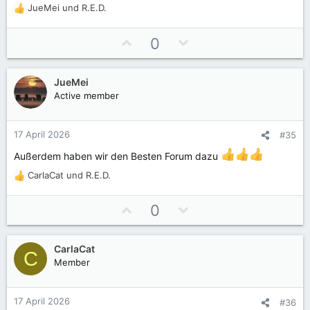
JueMei
und
R.E.D.
R
e
a
P
N
0
k
o
e
t
s
g
i
JueMei
i
a
o
Active member
t
t
n
e
i
i
n
v
v
17 April 2026
#35
:
e
e
Außerdem haben wir den Besten Forum dazu
S
S
CarlaCat
und
R.E.D.
t
t
R
i
i
e
a
P
N
m
m
0
k
o
e
m
m
t
s
g
e
e
i
CarlaCat
i
a
C
o
Member
t
t
n
e
i
i
n
v
v
17 April 2026
#36
: