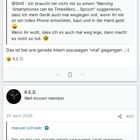
@Shift : Ich braucht mir nicht mit so einem "Warning
i
i
:Smartphones can be Timekillers... Spruch" suggerieren,
m
m
dass ich mein Gerät auch mal weglegen soll, wenn ihr mir
m
m
so ein tolles Phone entwicklet, baut und in die Hand gebt.
e
e
Wenn ihr wollt, dass ich es auch mal weg lege, dann macht
es nicht so toll.
Das ist bei uns gerade intern sozusagen 'viral' gegangen. ;-)
R.E.D.
R
e
a
P
N
0
k
o
e
t
s
g
i
R.E.D.
i
a
o
Well-known member
t
t
n
e
i
i
n
v
v
20 April 2026
#43
:
e
e
S
S
manuel schrieb:
t
t
Das ist bei uns gerade intern sozusagen 'viral' gegangen.