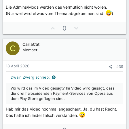
Die Admins/Mods werden das vermutlich nicht wollen.
(Nur weil wird etwas vom Thema abgekommen sind.
)
P
N
0
o
e
s
g
CarlaCat
i
a
C
Member
t
t
i
i
v
v
18 April 2026
#39
e
e
S
S
Dwain Zwerg schrieb:
t
t
Wo wird das im Video gesagt? Im Video wird gesagt, dass
i
i
die drei halbseidenden Payment-Services von Opera aus
m
m
dem Play Store geflogen sind.
m
m
e
e
Hab mir das Video nochmal angeschaut. Ja, du hast Recht.
Das hatte ich leider falsch verstanden.