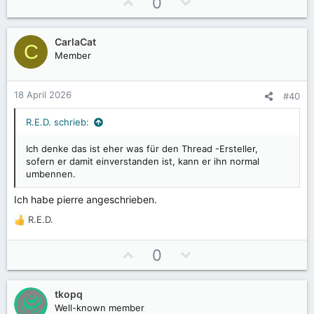
P
N
0
o
e
s
g
CarlaCat
i
a
C
Member
t
t
i
i
v
v
18 April 2026
#40
e
e
S
S
R.E.D. schrieb:
t
t
Ich denke das ist eher was für den Thread -Ersteller,
i
i
sofern er damit einverstanden ist, kann er ihn normal
m
m
umbennen.
m
m
e
e
Ich habe pierre angeschrieben.
R.E.D.
R
e
a
P
N
0
k
o
e
t
s
g
i
tkopq
i
a
o
Well-known member
n