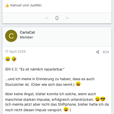
manuel
und
JueMei
R
e
a
P
N
0
k
o
e
t
s
g
i
CarlaCat
i
a
C
o
Member
t
t
n
e
i
i
n
v
v
17 April 2026
#34
:
e
e
S
S
t
t
@R.E.D.
"Es ist nämlich reparierbar."
i
i
m
m
...und ich meine in Erinnerung zu haben, dass es auch
m
m
Sturzsicher ist. (Oder wie sich das nennt.)
e
e
Aber keine Angst, bisher konnte ich solche, wenn auch
manchmal starken Impulse, erfolgreich unterdrücken.
(ich meinte jetzt aber nicht das Shiftphone, bisher hatte ich da
noch nicht diesen Impuls verspürt.
)