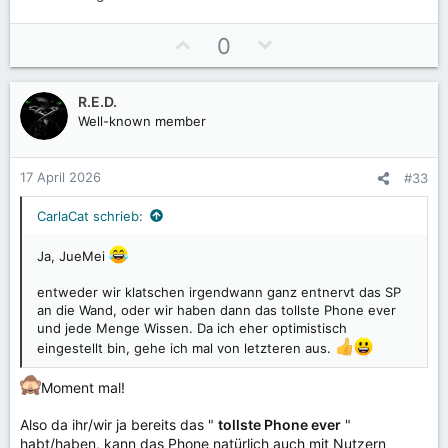
P
N
0
o
e
s
g
R.E.D.
i
a
Well-known member
t
t
i
i
v
v
17 April 2026
#33
e
e
S
S
CarlaCat schrieb:
t
t
Ja, JueMei
i
i
m
m
entweder wir klatschen irgendwann ganz entnervt das SP
m
m
an die Wand, oder wir haben dann das tollste Phone ever
e
e
und jede Menge Wissen. Da ich eher optimistisch
eingestellt bin, gehe ich mal von letzteren aus.
Moment mal!
Also da ihr/wir ja bereits das "
tollste Phone ever
"
habt/haben, kann das Phone natürlich auch mit Nutzern