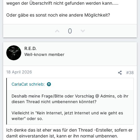
wegen der Überschrift nicht gefunden werden kann.....
Oder gäbe es sonst noch eine andere Möglichkeit?
P
N
0
o
e
s
g
R.E.D.
i
a
Well-known member
t
t
i
i
v
v
18 April 2026
#38
e
e
S
S
CarlaCat schrieb:
t
t
Deshalb meine Frage/Bitte oder Vorschlag @ Admins, ob ihr
i
i
diesen Thread nicht umbenennen könntet?
m
m
m
m
Vielleicht in "Kein Internet, jetzt Internet und wie geht es
e
e
weiter" oder so.
Ich denke das ist eher was für den Thread -Ersteller, sofern er
damit einverstanden ist, kann er ihn normal umbennen.