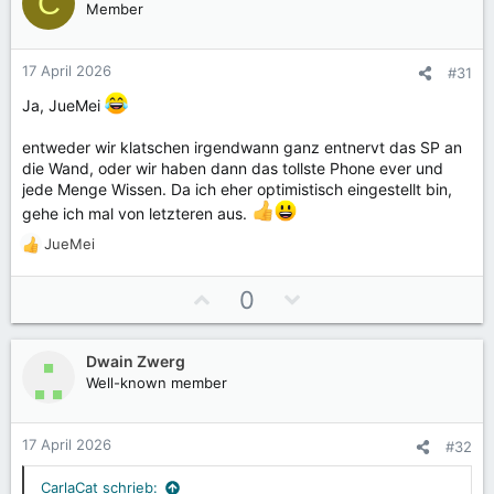
C
Member
17 April 2026
#31
Ja, JueMei
entweder wir klatschen irgendwann ganz entnervt das SP an
die Wand, oder wir haben dann das tollste Phone ever und
jede Menge Wissen. Da ich eher optimistisch eingestellt bin,
gehe ich mal von letzteren aus.
JueMei
R
e
a
P
N
0
k
o
e
t
s
g
i
Dwain Zwerg
i
a
o
Well-known member
t
t
n
e
i
i
n
v
v
17 April 2026
#32
:
e
e
S
S
CarlaCat schrieb: