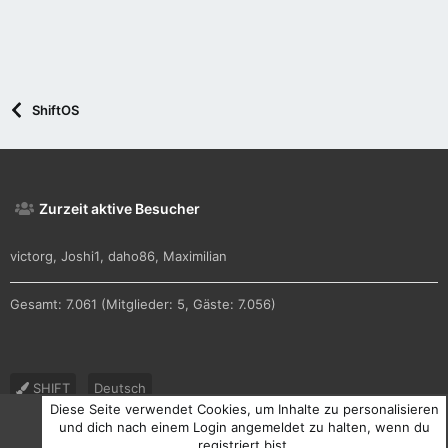
m
m
e
e
ShiftOS
Zurzeit aktive Besucher
victorg
Joshi1
daho86
Maximilian
Gesamt: 7.061 (Mitglieder: 5, Gäste: 7.056)
SHIFT
Deutsch
Diese Seite verwendet Cookies, um Inhalte zu personalisieren
Nutzungsbedingungen
Datenschutz
Hilfe und Impressum
und dich nach einem Login angemeldet zu halten, wenn du
registriert bist.
R