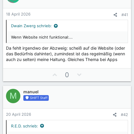
t
t
e
i
i
n
v
v
18 April 2026
#41
:
e
e
S
S
Dwain Zwerg schrieb:
t
t
Wenn Website nicht funktional:...
i
i
m
m
Da fehlt irgendwo der Abzweig: scheiß auf die Website (oder
m
m
das Bedürfnis dahinter), zumindest ist das regelmäßig (wenn
e
e
auch zu selten) meine Haltung. Gleiches Thema bei Apps
P
N
0
o
e
s
g
manuel
i
a
M
SHIFT Staff
t
t
i
i
v
v
20 April 2026
#42
e
e
S
S
R.E.D. schrieb:
t
t