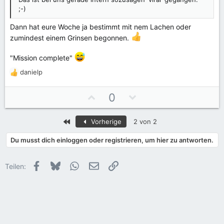
i
i
;-)
m
m
m
m
Dann hat eure Woche ja bestimmt mit nem Lachen oder
e
e
zumindest einem Grinsen begonnen.
"Mission complete"
danielp
R
e
a
P
N
0
k
o
e
t
s
g
i
Erste
Vorherige
2 von 2
i
a
o
t
t
n
Du musst dich einloggen oder registrieren, um hier zu antworten.
e
i
i
n
v
v
Facebook
Bluesky
WhatsApp
E-Mail
Link
:
Teilen:
e
e
S
S
t
t
i
i
m
m