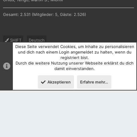
Gesamt: 2.531 (Mitglieder: 5, Gäste: 2.526)
SHIFT
Deutsch
Diese Seite verwendet Cookies, um Inhalte zu personalisieren
Nutzungsbedingungen
Datenschutz
Hilfe und Impressum
und dich nach einem Login angemeldet zu halten, wenn du
registriert bist.
R
Durch die weitere Nutzung unserer Webseite erklärst du dich
S
S
damit einverstanden.
®
Community platform by XenForo
© 2010-2026 XenForo Ltd.
Akzeptieren
Erfahre mehr…