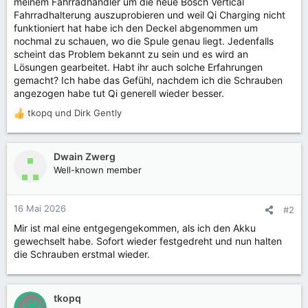
meinem Fahrradhändler um die neue Bosch Vertical
Fahrradhalterung auszuprobieren und weil Qi Charging nicht
funktioniert hat habe ich den Deckel abgenommen um
nochmal zu schauen, wo die Spule genau liegt. Jedenfalls
scheint das Problem bekannt zu sein und es wird an
Lösungen gearbeitet. Habt ihr auch solche Erfahrungen
gemacht? Ich habe das Gefühl, nachdem ich die Schrauben
angezogen habe tut Qi generell wieder besser.
tkopq
und
Dirk Gently
R
e
a
k
Dwain Zwerg
t
Well-known member
i
o
n
16 Mai 2026
#2
e
Mir ist mal eine entgegengekommen, als ich den Akku
n
gewechselt habe. Sofort wieder festgedreht und nun halten
:
die Schrauben erstmal wieder.
tkopq