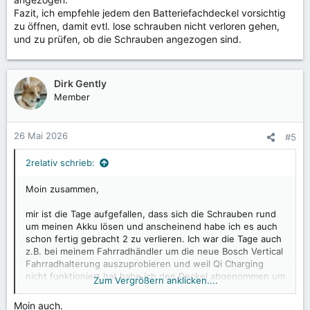
Fazit, ich empfehle jedem den Batteriefachdeckel vorsichtig
zu öffnen, damit evtl. lose schrauben nicht verloren gehen,
und zu prüfen, ob die Schrauben angezogen sind.
Dirk Gently
Member
26 Mai 2026
#5
2relativ schrieb:
Moin zusammen,
mir ist die Tage aufgefallen, dass sich die Schrauben rund
um meinen Akku lösen und anscheinend habe ich es auch
schon fertig gebracht 2 zu verlieren. Ich war die Tage auch
z.B. bei meinem Fahrradhändler um die neue Bosch Vertical
Fahrradhalterung auszuprobieren und weil Qi Charging
nicht funktioniert hat habe ich den Deckel abgenommen um
Zum Vergrößern anklicken....
nochmal zu schauen, wo die Spule genau liegt. Jedenfalls
scheint das Problem bekannt zu sein und es wird an
Moin auch.