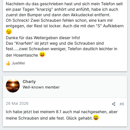
Lösungen gearbeitet. Habt ihr auch solche Erfahrungen
Nachdem du das geschrieben hast und sich mein Telefon seit
gemacht? Ich habe das Gefühl, nachdem ich die Schrauben
ein paar Tagen "knarzig" anhört und anfühlt, habe ich auch
angezogen habe tut Qi generell wieder besser.
zuerst den Bumper und dann den Akkudeckel entfernt.
Oh Schreck! Zwei Schrauben fehlen schon, eine kam mir
entgegen, der Rest ist locker. Auch die mit den "S" Aufklebern
Danke für das Weitergeben dieser Info!
Das "Knarfeln" ist jetzt weg und die Schrauben sind
fest.....zwei Schrauben weniger, Telefon deutlich leichter in
der Hosentasche
JueMei
R
e
a
k
Charly
t
Well-known member
i
o
n
26 Mai 2026
#6
e
Ich habe jetzt bei meinem 8.1 auch mal nachgesehen, aber
n
:
meine Schrauben sind alle fest. Glück gehabt.