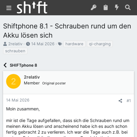
Shiftphone 8.1 - Schrauben rund um den
Akku lösen sich
E
E
S
2relativ
14 Mai 2026
hardware
qi-charging
r
r
c
schrauben
s
s
h
t
t
l
e
SHIFTphone 8
e
a
l
l
g
l
l
w
2relativ
2
e
t
o
Member
Original poster
r
a
r
m
t
e
14 Mai 2026
#1
Moin zusammen,
mir ist die Tage aufgefallen, dass sich die Schrauben rund um
meinen Akku lösen und anscheinend habe ich es auch schon
fertig gebracht 2 zu verlieren. Ich war die Tage auch z.B. bei