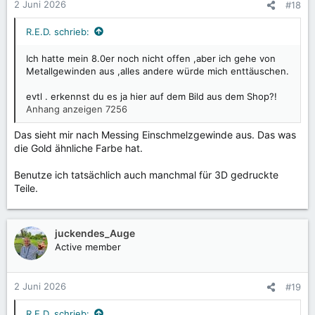
n
2 Juni 2026
#18
e
n
R.E.D. schrieb:
:
Ich hatte mein 8.0er noch nicht offen ,aber ich gehe von
Metallgewinden aus ,alles andere würde mich enttäuschen.
evtl . erkennst du es ja hier auf dem Bild aus dem Shop?!
Anhang anzeigen 7256
Das sieht mir nach Messing Einschmelzgewinde aus. Das was
die Gold ähnliche Farbe hat.
Benutze ich tatsächlich auch manchmal für 3D gedruckte
Teile.
juckendes_Auge
Active member
2 Juni 2026
#19
R.E.D. schrieb: