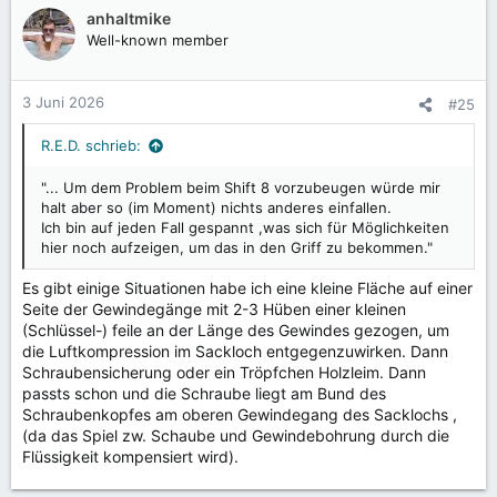
k
anhaltmike
t
Well-known member
i
o
n
3 Juni 2026
#25
e
n
R.E.D. schrieb:
:
"... Um dem Problem beim Shift 8 vorzubeugen würde mir
halt aber so (im Moment) nichts anderes einfallen.
Ich bin auf jeden Fall gespannt ,was sich für Möglichkeiten
hier noch aufzeigen, um das in den Griff zu bekommen."
Es gibt einige Situationen habe ich eine kleine Fläche auf einer
Seite der Gewindegänge mit 2-3 Hüben einer kleinen
(Schlüssel-) feile an der Länge des Gewindes gezogen, um
die Luftkompression im Sackloch entgegenzuwirken. Dann
Schraubensicherung oder ein Tröpfchen Holzleim. Dann
passts schon und die Schraube liegt am Bund des
Schraubenkopfes am oberen Gewindegang des Sacklochs ,
(da das Spiel zw. Schaube und Gewindebohrung durch die
Flüssigkeit kompensiert wird).