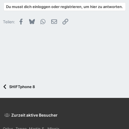
Du musst dich einloggen oder registrieren, um hier zu antworten.
Facebook
Bluesky
WhatsApp
E-Mail
Link
Teilen:
SHIFTphone 8
Zurzeit aktive Besucher
Orilus
Tengo
Martin S.
MIonix