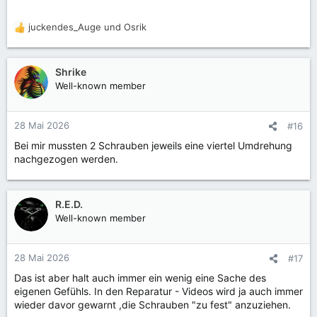
juckendes_Auge
und
Osrik
R
e
a
k
Shrike
t
Well-known member
i
o
n
28 Mai 2026
#16
e
Bei mir mussten 2 Schrauben jeweils eine viertel Umdrehung
n
nachgezogen werden.
:
R.E.D.
Well-known member
28 Mai 2026
#17
Das ist aber halt auch immer ein wenig eine Sache des
eigenen Gefühls. In den Reparatur - Videos wird ja auch immer
wieder davor gewarnt ,die Schrauben "zu fest" anzuziehen.