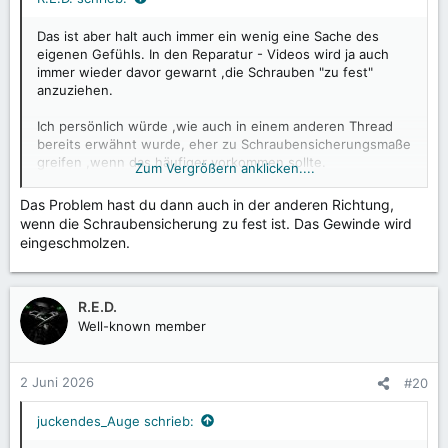
Das ist aber halt auch immer ein wenig eine Sache des
eigenen Gefühls. In den Reparatur - Videos wird ja auch
immer wieder davor gewarnt ,die Schrauben "zu fest"
anzuziehen.
Ich persönlich würde ,wie auch in einem anderen Thread
bereits erwähnt wurde, eher zu Schraubensicherungsmaße
greifen ,wenn das häufiger vorkommen sollte.
Zum Vergrößern anklicken....
Einfach um nicht Gefahr zulaufen sie doch mal zu
überdrehen o.ä.
Das Problem hast du dann auch in der anderen Richtung,
wenn die Schraubensicherung zu fest ist. Das Gewinde wird
eingeschmolzen.
Bei meinem 8.0er sitzen alle Schrauben auch nach gut 1 1/2
Jahren bisher noch fest.
Da das aber offenbar jetzt doch häufiger vorkommt ,sollte
R.E.D.
Shift das nochmal genau prüfen.
Well-known member
Aufgrund der Flexibilität des Gehäuses ,wäre es vielleicht
sinnvoll ,die Schraubensicherungsmaße direkt bei der
Produktion einzusetzen.
2 Juni 2026
#20
juckendes_Auge schrieb: