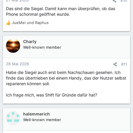
#10
Das sind die Siegel. Damit kann man überprüfen, ob das
Phone schonmal geöffnet wurde.
JueMei
und
Raphus
R
e
a
k
Charly
t
Well-known member
i
o
n
28 Mai 2026
#11
e
Habe die Siegel auch erst beim Nachschauen gesehen. Ich
n
finde das übertrieben bei einem Handy, das der Nutzer selbst
:
reparieren können soll.
Ich frage mich, was Shift für Gründe dafür hat?
halemmerich
Well-known member