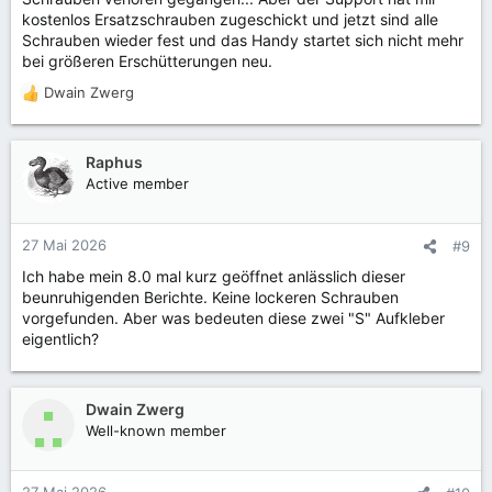
kostenlos Ersatzschrauben zugeschickt und jetzt sind alle
Schrauben wieder fest und das Handy startet sich nicht mehr
bei größeren Erschütterungen neu.
Dwain Zwerg
R
e
a
k
Raphus
t
Active member
i
o
n
27 Mai 2026
#9
e
Ich habe mein 8.0 mal kurz geöffnet anlässlich dieser
n
beunruhigenden Berichte. Keine lockeren Schrauben
:
vorgefunden. Aber was bedeuten diese zwei "S" Aufkleber
eigentlich?
Dwain Zwerg
Well-known member
27 Mai 2026