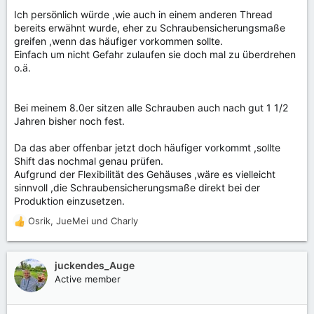
Ich persönlich würde ,wie auch in einem anderen Thread
bereits erwähnt wurde, eher zu Schraubensicherungsmaße
greifen ,wenn das häufiger vorkommen sollte.
Einfach um nicht Gefahr zulaufen sie doch mal zu überdrehen
o.ä.
Bei meinem 8.0er sitzen alle Schrauben auch nach gut 1 1/2
Jahren bisher noch fest.
Da das aber offenbar jetzt doch häufiger vorkommt ,sollte
Shift das nochmal genau prüfen.
Aufgrund der Flexibilität des Gehäuses ,wäre es vielleicht
sinnvoll ,die Schraubensicherungsmaße direkt bei der
Produktion einzusetzen.
Osrik
,
JueMei
und
Charly
R
e
a
k
juckendes_Auge
t
Active member
i
o