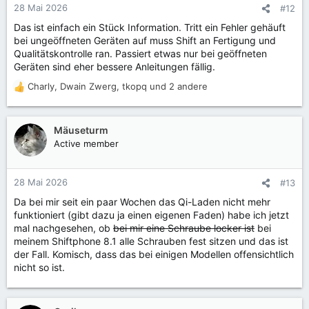
28 Mai 2026
#12
Das ist einfach ein Stück Information. Tritt ein Fehler gehäuft
bei ungeöffneten Geräten auf muss Shift an Fertigung und
Qualitätskontrolle ran. Passiert etwas nur bei geöffneten
Geräten sind eher bessere Anleitungen fällig.
Charly
,
Dwain Zwerg
,
tkopq
und 2 andere
R
e
a
k
Mäuseturm
t
Active member
i
o
n
28 Mai 2026
#13
e
Da bei mir seit ein paar Wochen das Qi-Laden nicht mehr
n
funktioniert (gibt dazu ja einen eigenen Faden) habe ich jetzt
:
mal nachgesehen, ob
bei mir eine Schraube locker ist
bei
meinem Shiftphone 8.1 alle Schrauben fest sitzen und das ist
der Fall. Komisch, dass das bei einigen Modellen offensichtlich
nicht so ist.