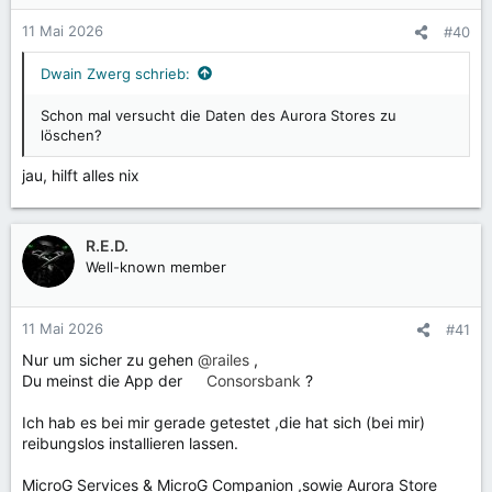
o
n
11 Mai 2026
#40
e
n
Dwain Zwerg schrieb:
:
Schon mal versucht die Daten des Aurora Stores zu
löschen?
jau, hilft alles nix
R.E.D.
Well-known member
11 Mai 2026
#41
Nur um sicher zu gehen
@railes
,
Du meinst die App der
Consorsbank
?
Ich hab es bei mir gerade getestet ,die hat sich (bei mir)
reibungslos installieren lassen.
MicroG Services & MicroG Companion ,sowie Aurora Store