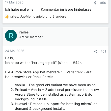
17 Mai 2026
#50
Ich habe mal einen
Kommentar
im issue hinterlassen.
railes
,
JueMei
,
danielp
und 2 andere
R
e
a
k
railes
R
t
Active member
i
o
n
24 Mai 2026
#51
e
Hallo,
n
ich habe weiter "herumgespielt" (siehe
#44
).
:
Die Aurora Store App hat mehrere "
Varianten
" (laut
Hauptentwickler Rahul Patel):
Vanilla - The good old variant we have been using.
Preload - Vanilla + 2 additional permission that allow
Aurora Store to be installed as system app & do
background installs.
Huawei - Preload + support for installing microG on
demand & background installs.