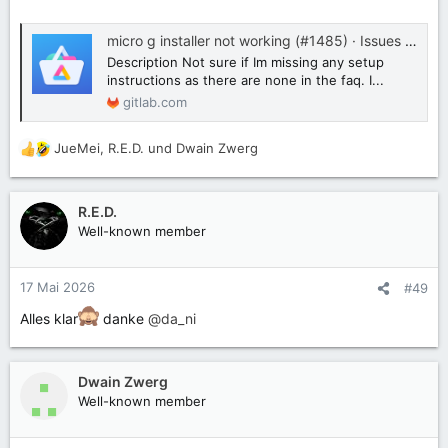
micro g installer not working (#1485) · Issues · Aurora OSS / AuroraStore · GitLab
Description Not sure if Im missing any setup
instructions as there are none in the faq. I...
gitlab.com
JueMei
,
R.E.D.
und
Dwain Zwerg
R
e
a
k
R.E.D.
t
Well-known member
i
o
n
17 Mai 2026
#49
e
n
Alles klar
danke
@da_ni
:
Dwain Zwerg
Well-known member