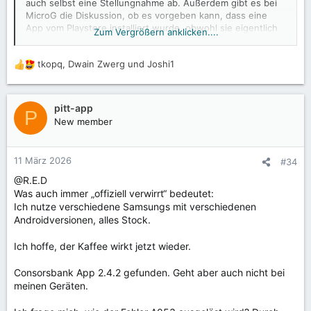
auch selbst eine Stellungnahme ab. Außerdem gibt es bei
MicroG die Diskussion, ob es vorgeben kann, dass eine
App vom Playstore installiert wurde, obwohl sie eigentlich
Zum Vergrößern anklicken....
vom Aurora Store installiert wurde. Technisch ist das wohl
möglich und auf MicroG Seite auch schon implementiert.
tkopq
,
Dwain Zwerg
und
Joshi1
Auf der Aurora-Seite arbeitet man auch bereits daran und
R
es soll wohl mit der Version 4.8.0 umgesetzt werden. Siehe
e
dazu
https://github.com/microg/GmsCore/issues/3157
a
für das entsprechende Issue bei MicroG und
k
pitt-app
P
https://gitlab.com/AuroraOSS/AuroraStore/-/issues/1426
t
New member
beim Aurora Store. Die Version 4.8.0 vom Aurora Store ist
i
laut Milestone für den 20.12.2025 geplant. Ich habe die
o
Hoffnung, dass es danach wieder funktionieren würde.
n
11 März 2026
#34
e
@R.E.D
n
Was auch immer „offiziell verwirrt“ bedeutet:
:
Ich nutze verschiedene Samsungs mit verschiedenen
Androidversionen, alles Stock.
Ich hoffe, der Kaffee wirkt jetzt wieder.
Consorsbank App 2.4.2 gefunden. Geht aber auch nicht bei
meinen Geräten.