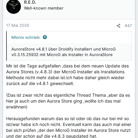
k
R.E.D.
t
Well-known member
i
o
n
17 Mai 2026
#47
e
n
MIonix schrieb:
:
AuroraStore v4.8.1 über Droidify installiert und MicroG
v0.3.15.25932 mit MicroG als Installer in AuroraStore
Mir ist die Tage aufgefallen ,dass bei dem neuen Update des
Aurora Stores (v.4.8.3) der MicroG Installer als Insrallations
Methode nicht mehr dabei ist.ich habe daher gleich wieder
zurück auf die v4.8.1 gewechselt.
(Das ist zwar nicht das eigentliche Thread Thema ,aber da es
hier ja auch um den Aurora Store ging ,wollte ich das mal
erwähnen)
Herausgefunden warum das so ist oder ob das nur bei mir so
ist/war habe ich noch nicht. Eventuell kann das auch mal einer
bei sich prüfen ,der den MicroG Installer im Aurora Store nutzt
und der schon auf die v4.8.3 geupdated hat.