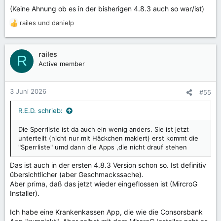
(Keine Ahnung ob es in der bisherigen 4.8.3 auch so war/ist)
railes
und
danielp
R
e
a
k
railes
R
t
Active member
i
o
n
3 Juni 2026
#55
e
n
R.E.D. schrieb:
:
Die Sperrliste ist da auch ein wenig anders. Sie ist jetzt
unterteilt (nicht nur mit Häckchen makiert) erst kommt die
"Sperrliste" umd dann die Apps ,die nicht drauf stehen
Das ist auch in der ersten 4.8.3 Version schon so. Ist definitiv
übersichtlicher (aber Geschmackssache).
Aber prima, daß das jetzt wieder eingeflossen ist (MircroG
Installer).
Ich habe eine Krankenkassen App, die wie die Consorsbank