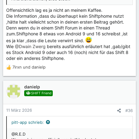
Offensichtlich lag es ja nicht an meinem Kaffee.
Die Information ,dass du überhaupt kein Shiftphome nutzt
,hätte halt vielleicht schon in deinen ersten Beitrag gehört.
Denn wenn du in einem Shift Forum in einen Thread
zum.Shiftphone 8 etwas von Android 9 und 16 schreibst ,ist
es ja klar ,dass die Leute verwirrt sind.
Wie
@Dwain Zwerg
bereits ausführlich erläutert hat ,gab/gibt
es Stock Android 9 oder auch 16 (noch) nicht für das Shift 8
oder ein anderes Shiftphone.
7irxn
und
danielp
R
e
a
k
danielp
t
SHIFT Friend
i
o
n
11 März 2026
#36
e
n
pitt-app schrieb:
:
@R.E.D