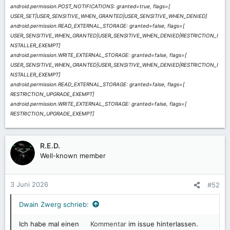
android.permission.POST_NOTIFICATIONS: granted=true, flags=[
USER_SET|USER_SENSITIVE_WHEN_GRANTED|USER_SENSITIVE_WHEN_DENIED]
android.permission.READ_EXTERNAL_STORAGE: granted=false, flags=[
USER_SENSITIVE_WHEN_GRANTED|USER_SENSITIVE_WHEN_DENIED|RESTRICTION_I
NSTALLER_EXEMPT]
android.permission.WRITE_EXTERNAL_STORAGE: granted=false, flags=[
USER_SENSITIVE_WHEN_GRANTED|USER_SENSITIVE_WHEN_DENIED|RESTRICTION_I
NSTALLER_EXEMPT]
android.permission.READ_EXTERNAL_STORAGE: granted=false, flags=[
RESTRICTION_UPGRADE_EXEMPT]
android.permission.WRITE_EXTERNAL_STORAGE: granted=false, flags=[
RESTRICTION_UPGRADE_EXEMPT]
R.E.D.
Well-known member
3 Juni 2026
#52
Dwain Zwerg schrieb:
Ich habe mal einen
Kommentar
im issue hinterlassen.