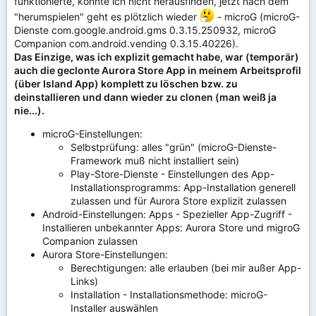
funktionierte, konnte ich nicht herausfinden, jetzt nach dem
"herumspielen" geht es plötzlich wieder
- microG (microG-
Dienste com.google.android.gms 0.3.15.250932, microG
Companion com.android.vending 0.3.15.40226).
Das Einzige, was ich explizit gemacht habe, war (temporär)
auch die geclonte Aurora Store App in meinem Arbeitsprofil
(über Island App) komplett zu löschen bzw. zu
deinstallieren und dann wieder zu clonen (man weiß ja
nie...).
microG-Einstellungen:
Selbstprüfung: alles "grün" (microG-Dienste-
Framework muß nicht installiert sein)
Play-Store-Dienste - Einstellungen des App-
Installationsprogramms: App-Installation generell
zulassen und für Aurora Store explizit zulassen
Android-Einstellungen: Apps - Spezieller App-Zugriff -
Installieren unbekannter Apps: Aurora Store und migroG
Companion zulassen
Aurora Store-Einstellungen:
Berechtigungen: alle erlauben (bei mir außer App-
Links)
Installation - Installationsmethode: microG-
Installer auswählen