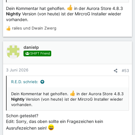
Dein Kommentar hat geholfen.
in der Aurora Store 4.8.3
Nightly
Version (von heute) ist der MircroG Installer wieder
vorhanden.
railes
und
Dwain Zwerg
R
e
a
k
danielp
t
SHIFT Friend
i
o
n
3 Juni 2026
#53
e
n
R.E.D. schrieb:
:
Dein Kommentar hat geholfen.
in der Aurora Store 4.8.3
Nightly
Version (von heute) ist der MircroG Installer wieder
vorhanden.
Schon getestet?
Edit: Sorry, das oben sollte ein Fragezeichen kein
Ausrufezeichen sein!