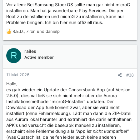
Vor allem: Bei Samsung StockOS sollte man gar nicht microG
n
installieren. Man hat ja wunderbare Play Services. Die per
:
Root zu deinstallieren und microG zu installieren, kann nur
Probleme bringen. Ich bin hier nun offiziell raus.
R.E.D.
,
7irxn
und
danielp
R
e
a
k
railes
R
t
Active member
i
o
n
11 Mai 2026
#38
e
Hallo,
n
es gab wieder ein Update der Consorsbank App (auf Version
:
2.5.0), diesmal ließ sie sich nicht mehr über die Aurora
Installationsmethode "microG-Installer" updaten. Der
Download der App funktioniert zwar, aber sie wird nicht
installiert (ohne Fehlermeldung). Lädt man dann die ZIP-Datei
aus Aurora lokal herunter und extrahiert die darin enthaltenen
APK's und versucht die base.apk manuell zu installieren,
erscheint eine Fehlermeldung a la
"App ist nicht kompatibel"
(was Quatsch ist, da helfen leider auch keine anderen