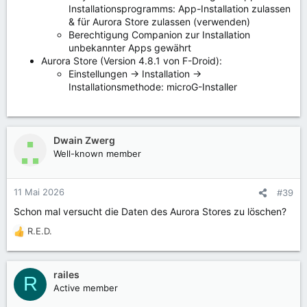
Installationsprogramms: App-Installation zulassen
& für Aurora Store zulassen (verwenden)
Berechtigung Companion zur Installation
unbekannter Apps gewährt
Aurora Store (Version 4.8.1 von F-Droid):
Einstellungen -> Installation ->
Installationsmethode: microG-Installer
Dwain Zwerg
Well-known member
11 Mai 2026
#39
Schon mal versucht die Daten des Aurora Stores zu löschen?
R.E.D.
R
e
a
k
railes
R
t
Active member
i