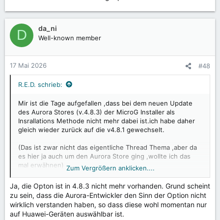
da_ni
D
Well-known member
17 Mai 2026
#48
R.E.D. schrieb:
Mir ist die Tage aufgefallen ,dass bei dem neuen Update
des Aurora Stores (v.4.8.3) der MicroG Installer als
Insrallations Methode nicht mehr dabei ist.ich habe daher
gleich wieder zurück auf die v4.8.1 gewechselt.
(Das ist zwar nicht das eigentliche Thread Thema ,aber da
es hier ja auch um den Aurora Store ging ,wollte ich das
mal erwähnen)
Zum Vergrößern anklicken....
Herausgefunden warum das so ist oder ob das nur bei mir
Ja, die Opton ist in 4.8.3 nicht mehr vorhanden. Grund scheint
so ist/war habe ich noch nicht. Eventuell kann das auch mal
zu sein, dass die Aurora-Entwickler den Sinn der Option nicht
einer bei sich prüfen ,der den MicroG Installer im Aurora
wirklich verstanden haben, so dass diese wohl momentan nur
Store nutzt und der schon auf die v4.8.3 geupdated hat.
auf Huawei-Geräten auswählbar ist.