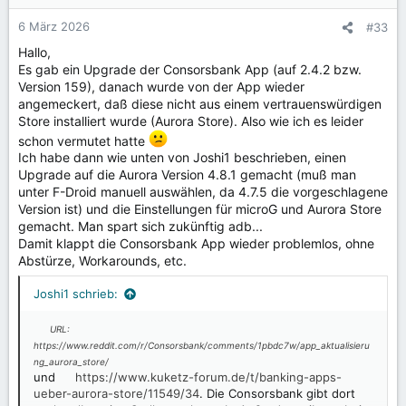
6 März 2026
#33
Hallo,
Es gab ein Upgrade der Consorsbank App (auf 2.4.2 bzw.
Version 159), danach wurde von der App wieder
angemeckert, daß diese nicht aus einem vertrauenswürdigen
Store installiert wurde (Aurora Store). Also wie ich es leider
schon vermutet hatte
Ich habe dann wie unten von Joshi1 beschrieben, einen
Upgrade auf die Aurora Version 4.8.1 gemacht (muß man
unter F-Droid manuell auswählen, da 4.7.5 die vorgeschlagene
Version ist) und die Einstellungen für microG und Aurora Store
gemacht. Man spart sich zukünftig adb...
Damit klappt die Consorsbank App wieder problemlos, ohne
Abstürze, Workarounds, etc.
Joshi1 schrieb:
URL:
https://www.reddit.com/r/Consorsbank/comments/1pbdc7w/app_aktualisieru
ng_aurora_store/
und
https://www.kuketz-forum.de/t/banking-apps-
ueber-aurora-store/11549/34
. Die Consorsbank gibt dort