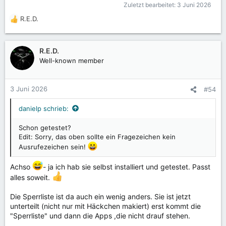
Zuletzt bearbeitet:
3 Juni 2026
R.E.D.
R
e
a
k
R.E.D.
t
Well-known member
i
o
n
3 Juni 2026
#54
e
n
danielp schrieb:
:
Schon getestet?
Edit: Sorry, das oben sollte ein Fragezeichen kein
Ausrufezeichen sein!
Achso
- ja ich hab sie selbst installiert und getestet. Passt
alles soweit.
Die Sperrliste ist da auch ein wenig anders. Sie ist jetzt
unterteilt (nicht nur mit Häckchen makiert) erst kommt die
"Sperrliste" und dann die Apps ,die nicht drauf stehen.