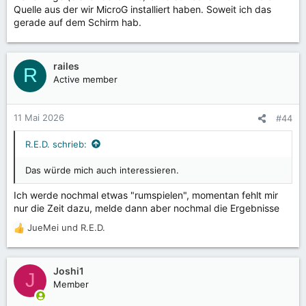
Quelle aus der wir MicroG installiert haben. Soweit ich das
gerade auf dem Schirm hab.
railes
R
Active member
11 Mai 2026
#44
R.E.D. schrieb:
Das würde mich auch interessieren.
Ich werde nochmal etwas "rumspielen", momentan fehlt mir
nur die Zeit dazu, melde dann aber nochmal die Ergebnisse
JueMei
und
R.E.D.
R
e
a
k
Joshi1
J
t
Member
i