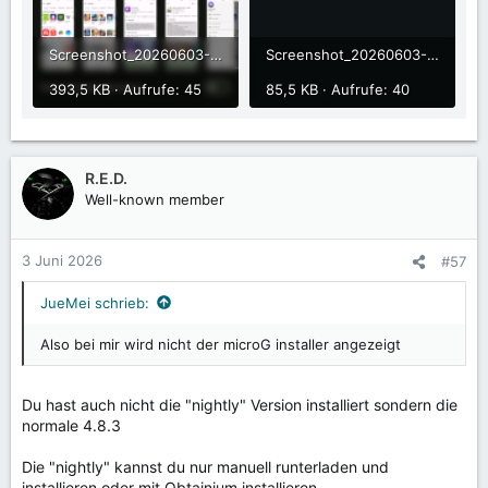
Screenshot_20260603-182411_Droid-ify.png
Screenshot_20260603-182328_Aurora Store.png
393,5 KB · Aufrufe: 45
85,5 KB · Aufrufe: 40
R.E.D.
Well-known member
3 Juni 2026
#57
JueMei schrieb:
Also bei mir wird nicht der microG installer angezeigt
Du hast auch nicht die "nightly" Version installiert sondern die
normale 4.8.3
Die "nightly" kannst du nur manuell runterladen und
installieren oder mit Obtainium installieren.