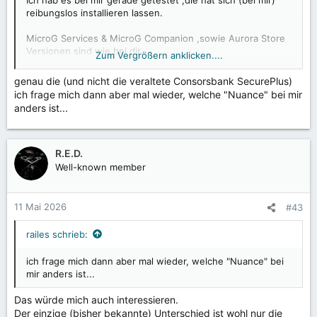
reibungslos installieren lassen.
MicroG Services & MicroG Companion ,sowie Aurora Store
Versionen sind wie bei dir.
Zum Vergrößern anklicken....
Ich nutze auch den MicroG Installer (wie von dir
genau die (und nicht die veraltete Consorsbank SecurePlus)
beschrieben)
ich frage mich dann aber mal wieder, welche "Nuance" bei mir
anders ist...
R.E.D.
Well-known member
11 Mai 2026
#43
railes schrieb:
ich frage mich dann aber mal wieder, welche "Nuance" bei
mir anders ist...
Das würde mich auch interessieren.
Der einzige (bisher bekannte) Unterschied ist wohl nur die