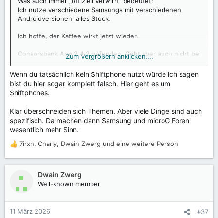
Was auch immer „offiziell verwirrt“ bedeutet:
Ich nutze verschiedene Samsungs mit verschiedenen
Androidversionen, alles Stock.
Ich hoffe, der Kaffee wirkt jetzt wieder.
Consorsbank App 2.4.2 gefunden. Geht aber auch nicht bei
Zum Vergrößern anklicken....
meinen Geräten.
Wenn du tatsächlich kein Shiftphone nutzt würde ich sagen
Ich frage mich, wie der Fehler A053 ausgelöst wird? Durch
bist du hier sogar komplett falsch. Hier geht es um
den Download oder die Installation?
Shiftphones.
Die Installation einer Consonsbank apk geht nicht.
Klar überschneiden sich Themen. Aber viele Dinge sind auch
spezifisch. Da machen dann Samsung und microG Foren
Ein Download mit Aurora Store und Installation mit Play-
wesentlich mehr Sinn.
Service geht aber auch nicht.
7irxn
,
Charly
,
Dwain Zwerg
und eine weitere Person
R
Hat schon mal jemand versucht, ein Backup einer
e
funktionierenden Consorsbank App auf ein anderes Handy
a
zu übertragen?
k
Dwain Zwerg
t
Well-known member
i
o
n
11 März 2026
#37
e