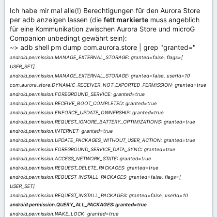
Ich habe mir mal alle(!) Berechtigungen für den Aurora Store
per adb anzeigen lassen (die
fett markierte
muss angeblich
für eine Kommunikation zwischen Aurora Store und microG
Companion unbedingt gewährt sein):
~> adb shell pm dump com.aurora.store | grep "granted="
android.permission.MANAGE_EXTERNAL_STORAGE: granted=false, flags=[
USER_SET]
android.permission.MANAGE_EXTERNAL_STORAGE: granted=false, userId=10
com.aurora.store.DYNAMIC_RECEIVER_NOT_EXPORTED_PERMISSION: granted=true
android.permission.FOREGROUND_SERVICE: granted=true
android.permission.RECEIVE_BOOT_COMPLETED: granted=true
android.permission.ENFORCE_UPDATE_OWNERSHIP: granted=true
android.permission.REQUEST_IGNORE_BATTERY_OPTIMIZATIONS: granted=true
android.permission.INTERNET: granted=true
android.permission.UPDATE_PACKAGES_WITHOUT_USER_ACTION: granted=true
android.permission.FOREGROUND_SERVICE_DATA_SYNC: granted=true
android.permission.ACCESS_NETWORK_STATE: granted=true
android.permission.REQUEST_DELETE_PACKAGES: granted=true
android.permission.REQUEST_INSTALL_PACKAGES: granted=false, flags=[
USER_SET]
android.permission.REQUEST_INSTALL_PACKAGES: granted=false, userId=10
android.permission.QUERY_ALL_PACKAGES: granted=true
android.permission.WAKE_LOCK: granted=true