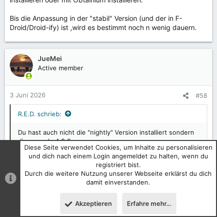
Bis die Anpassung in der "stabil" Version (und der in F-
Droid/Droid-ify) ist ,wird es bestimmt noch n wenig dauern.
JueMei
Active member
3 Juni 2026
#58
R.E.D. schrieb:
Du hast auch nicht die "nightly" Version installiert sondern
die normale 4.8.3
Diese Seite verwendet Cookies, um Inhalte zu personalisieren
und dich nach einem Login angemeldet zu halten, wenn du
Bis die Anpassung in der "stabil" Version (und der in F-
registriert bist.
Droid/Droid-ify) ist ,wird es bestimmt noch n wenig dauern.
Durch die weitere Nutzung unserer Webseite erklärst du dich
damit einverstanden.
Ja stimmt die habe ich nicht diese "nightly" Version
R.E.D.
R
Akzeptieren
Erfahre mehr…
Oben
Unten
e