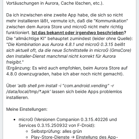
Vortäuschungen in Aurora, Cache löschen, etc.).
Da ich inzwischen eine zweite App habe, die sich so nicht
mehr installieren läßt, vermute ich, daß die "Kommunikation"
zwischen dem Aurora Store und microG nicht mehr richtig
funktioniert.
Ist das bekannt oder irgendwo beschrieben
?
Die "allmächtige KI" behauptet zumindest (leider ohne Quelle):
"Die Kombination aus Aurora 4.8.1 und microG 0.3.15 beißt
sich aktuell oft, da die neue Schnittstelle in microG (GmsCore)
den Installer-Dienst manchmal nicht korrekt für Aurora
freigibt."
(Ergänzung: Es wird auch empfohlen, beim Aurora Store auf
4.8.0 downzugraden, habe ich aber noch nicht gemacht).
Über
'adb shell pm install -i "com.android.vending" -r
/data/local/tmp/*.apk'
lassen sich beide Apps problemlos
installieren.
Meine Einstellungen:
microG (Versionen Companion 0.3.15.40226 und
Services 0.3.15.250932 von F-Droid):
Selbstprüfung: alles grün
Play-Store-Dienste -> Einstellung des App-