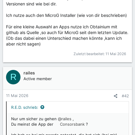
Versionen sind wie bei dir.
Ich nutze auch den MicroG Installer (wie von dir beschrieben)
Für eine kleine Auswahl an Apps nutze ich Obtainium mit
github als Quelle ,so auch für MicroG seit dem letzten Update.
(Ob das dabei einen Unterschied machen könnte ,kann ich
aber nicht sagen)
Zuletzt bearbeitet:
11 Mai 2026
railes
R
Active member
11 Mai 2026
#42
R.E.D. schrieb:
Nur um sicher zu gehen
@railes
,
Du meinst die App der
Consorsbank
?
Ich hab es bei mir gerade getestet ,die hat sich (bei mir)