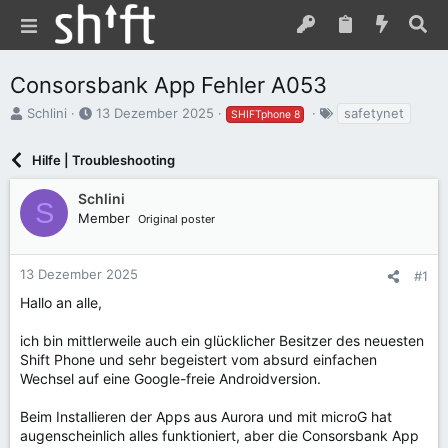
Consorsbank App Fehler A053
E
E
S
Schlini
13 Dezember 2025
safetynet
SHIFTphone 8
r
r
c
s
s
h
Hilfe | Troubleshooting
t
t
l
e
e
a
Schlini
l
l
g
S
Member
l
l
w
Original poster
e
t
o
r
a
r
m
t
13 Dezember 2025
#1
e
Hallo an alle,
ich bin mittlerweile auch ein glücklicher Besitzer des neuesten
Shift Phone und sehr begeistert vom absurd einfachen
Wechsel auf eine Google-freie Androidversion.
Beim Installieren der Apps aus Aurora und mit microG hat
augenscheinlich alles funktioniert, aber die Consorsbank App