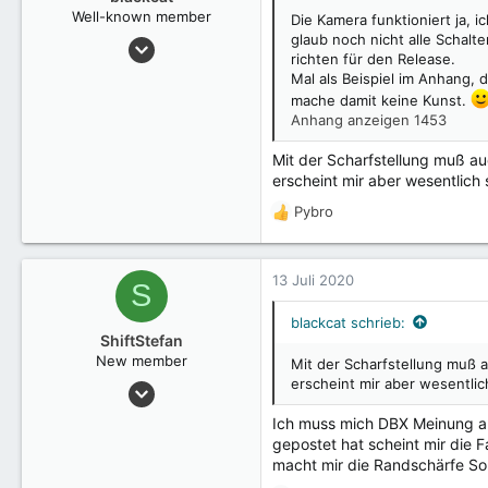
n
Well-known member
Die Kamera funktioniert ja, i
e
glaub noch nicht alle Schalt
22 November 2018
n
richten für den Release.
1.485
:
Mal als Beispiel im Anhang, 
mache damit keine Kunst.
Anhang anzeigen 1453
Mit der Scharfstellung muß au
erscheint mir aber wesentlich 
Pybro
R
e
a
k
13 Juli 2020
S
t
i
blackcat schrieb:
o
ShiftStefan
n
New member
Mit der Scharfstellung muß 
e
erscheint mir aber wesentlic
6 Juli 2020
n
3
:
Ich muss mich DBX Meinung an
gepostet hat scheint mir die 
macht mir die Randschärfe Sorg