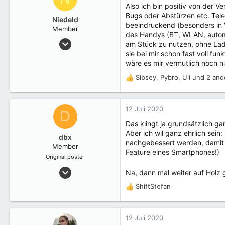
Also ich bin positiv von der V
i
Bugs oder Abstürzen etc. Tele
o
Niedeld
beeindruckend (besonders in 
n
Member
des Handys (BT, WLAN, automa
e
27 Juni 2020
am Stück zu nutzen, ohne Lade
n
13
sie bei mir schon fast voll fu
:
wäre es mir vermutlich noch ni
Sibsey
,
Pybro
,
Uli
und 2 and
R
e
a
k
12 Juli 2020
D
t
Das klingt ja grundsätzlich g
i
Aber ich wil ganz ehrlich sei
o
dbx
nachgebessert werden, damit s
n
Member
Feature eines Smartphones!)
e
Original poster
n
4 Juli 2020
:
Na, dann mal weiter auf Holz 
38
ShiftStefan
R
e
a
k
12 Juli 2020