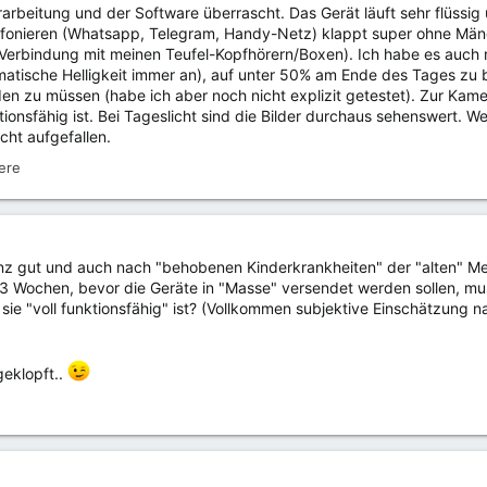
erarbeitung und der Software überrascht. Das Gerät läuft sehr flüssig 
fonieren (Whatsapp, Telegram, Handy-Netz) klappt super ohne Mänge
Verbindung mit meinen Teufel-Kopfhörern/Boxen). Ich habe es auch n
tische Helligkeit immer an), auf unter 50% am Ende des Tages zu b
n zu müssen (habe ich aber noch nicht explizit getestet). Zur Kame
nktionsfähig ist. Bei Tageslicht sind die Bilder durchaus sehenswert. 
cht aufgefallen.
ere
anz gut und auch nach "behobenen Kinderkrankheiten" der "alten" M
n: 3 Wochen, bevor die Geräte in "Masse" versendet werden sollen, m
ie "voll funktionsfähig" ist? (Vollkommen subjektive Einschätzung na
geklopft..