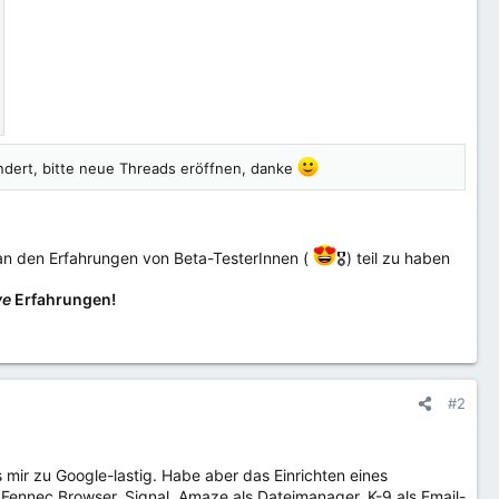
ndert, bitte neue Threads eröffnen, danke
h an den Erfahrungen von Beta-TesterInnen (
🎖) teil zu haben
ve
Erfahrungen!
#2
es mir zu Google-lastig. Habe aber das Einrichten eines
ennec Browser, Signal, Amaze als Dateimanager, K-9 als Email-