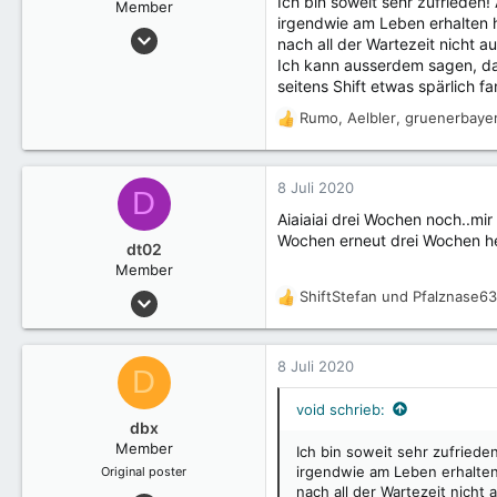
Ich bin soweit sehr zufrieden!
n
Member
irgendwie am Leben erhalten ha
e
26 Juni 2020
n
nach all der Wartezeit nicht 
26
:
Ich kann ausserdem sagen, das
seitens Shift etwas spärlich f
CH
Rumo
,
Aelbler
,
gruenerbaye
R
e
a
k
8 Juli 2020
D
t
Aiaiaiai drei Wochen noch..mi
i
Wochen erneut drei Wochen heiß
o
dt02
n
Member
e
17 Juni 2020
ShiftStefan
und
Pfalznase63
R
n
27
e
:
a
k
8 Juli 2020
D
t
i
void schrieb:
o
dbx
n
Member
Ich bin soweit sehr zufriede
e
irgendwie am Leben erhalten 
Original poster
n
nach all der Wartezeit nich