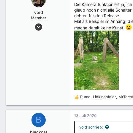
t
Die Kamera funktioniert ja, ich
i
glaub noch nicht alle Schalter
o
void
richten für den Release.
n
Member
Mal als Beispiel im Anhang, d
e
26 Juni 2020
n
mache damit keine Kunst.
26
:
CH
Rumo
,
Linkinsoldier
,
MrTech
R
e
a
k
13 Juli 2020
B
t
i
void schrieb:
o
blackcat