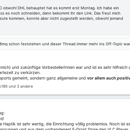
 obwohl DHL behauptet hat es kommt erst Montag. Ich habe ein
s es noch schneiden, dann bekommt ihr den Link. Das freut mich
 heute kommen, konnte aber nicht zugestellt werden, obwohl jemand
 6mq schon feststehen und dieser Thread immer mehr ins Off-Topic wa
 mich) und zukünftige VorbestellerInnen war und ist es sehr hilfreic
artezeit zu verkürzen.
reports gemeint, sondern ganz allgemeine und
vor allem auch
positi
k186
und 3 andere
ag:
q!
e Haptik ist sehr wertig, die Einrichtung völlig problemlos. Noch ist 
rsprungen und aus dem vorhandenen! F-Droid Store den VLC Player, F