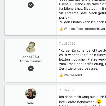
e
23 August 2018
Client, OSMand+ als Navi run
n
funktionert hat. Bluetooth m
:
955
via Threema-Safe. Nach gefühlt
Nagold
perfekt!
Zu den Photos kann ich noch n
WirelessPeet
,
gruenerbayer
R
e
a
k
7 Juli 2020
t
"Kurzer Zwischenbericht zu d
i
es ist wieder Zeit für ein k
o
anno1960
letzten möglichen Plätze verg
n
Active member
zum Erhalt der Zertifizierung,
e
7 Juli 2020
Zertifizierungsprozesses.
n
95
:
Pfalznase63
R
e
a
k
7 Juli 2020
t
Ich habe mein 6mq nun auch im
i
ihre Geräte bekommen.
o
void