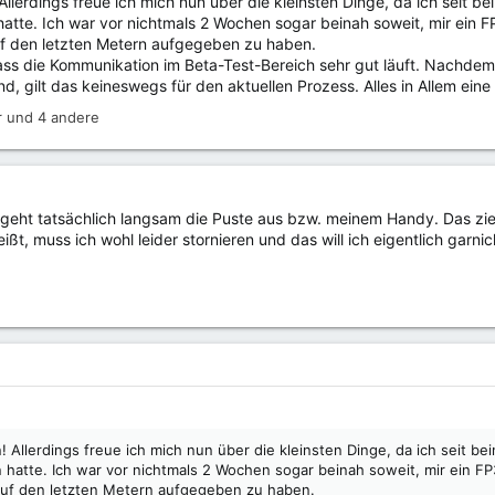
 Allerdings freue ich mich nun über die kleinsten Dinge, da ich seit
tte. Ich war vor nichtmals 2 Wochen sogar beinah soweit, mir ein FP
auf den letzten Metern aufgegeben zu haben.
s die Kommunikation im Beta-Test-Bereich sehr gut läuft. Nachdem i
and, gilt das keineswegs für den aktuellen Prozess. Alles in Allem eine
r
und 4 andere
r geht tatsächlich langsam die Puste aus bzw. meinem Handy. Das zie
t, muss ich wohl leider stornieren und das will ich eigentlich garnic
n! Allerdings freue ich mich nun über die kleinsten Dinge, da ich seit 
hatte. Ich war vor nichtmals 2 Wochen sogar beinah soweit, mir ein FP3
t auf den letzten Metern aufgegeben zu haben.