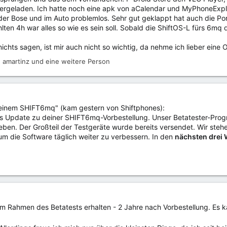
tergeladen. Ich hatte noch eine apk von aCalendar und MyPhoneEx
it der Bose und im Auto problemlos. Sehr gut geklappt hat auch di
en 4h war alles so wie es sein soll. Sobald die ShiftOS-L fürs 6mq d
ichts sagen, ist mir auch nicht so wichtig, da nehme ich lieber ein
,
amartinz
und eine weitere Person
einem SHIFT6mq" (kam gestern von Shiftphones):
urzes Update zu deiner SHIFT6mq-Vorbestellung. Unser Betatester-P
eben. Der Großteil der Testgeräte wurde bereits versendet. Wir steh
 um die Software täglich weiter zu verbessern. In den
nächsten drei
 Rahmen des Betatests erhalten - 2 Jahre nach Vorbestellung. Es ka