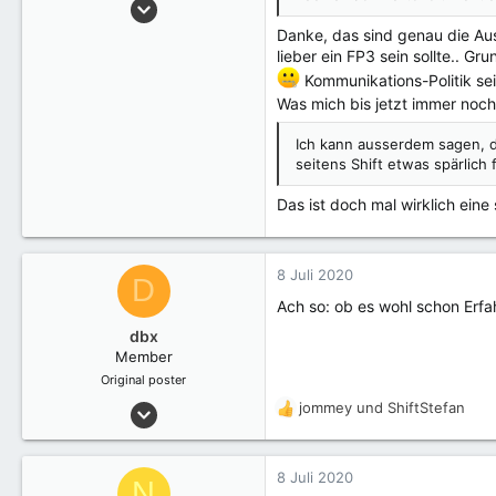
4 Juli 2020
:
38
Danke, das sind genau die Aus
lieber ein FP3 sein sollte.. G
Kommunikations-Politik seit
Was mich bis jetzt immer noch
Ich kann ausserdem sagen, d
seitens Shift etwas spärlich 
Das ist doch mal wirklich ein
8 Juli 2020
D
Ach so: ob es wohl schon Erf
dbx
Member
Original poster
4 Juli 2020
jommey
und
ShiftStefan
R
38
e
a
k
8 Juli 2020
N
t