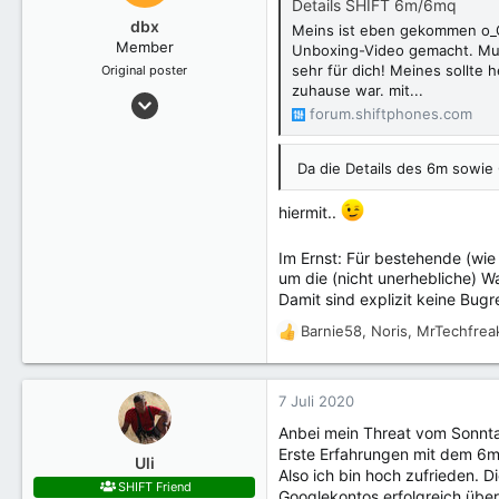
Details SHIFT 6m/6mq
dbx
Meins ist eben gekommen o_O
Member
Unboxing-Video gemacht. Mus
sehr für dich! Meines sollte
Original poster
zuhause war. mit...
4 Juli 2020
forum.shiftphones.com
38
Da die Details des 6m sowie
hiermit..
Im Ernst: Für bestehende (wie
um die (nicht unerhebliche) W
Damit sind explizit keine Bug
Barnie58
,
Noris
,
MrTechfrea
R
e
a
k
7 Juli 2020
t
Anbei mein Threat vom Sonnt
i
Erste Erfahrungen mit dem 6m
o
Uli
Also ich bin hoch zufrieden. Di
n
SHIFT Friend
Googlekontos erfolgreich übe