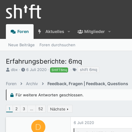
Foren
Aktuelles
Mitglieder
Neue Beiträge
Foren durchsuchen
Erfahrungsberichte: 6mq
E
E
S
dbx
6 Juli 2020
shift 6mq
SHIFT6mq
r
r
c
s
s
h
Foren
Archiv
Feedback, Fragen | Feedback, Questions
t
t
l
e
e
a
Für weitere Antworten geschlossen.
l
l
g
l
l
w
e
t
o
1
2
3
…
52
Nächste
r
a
r
m
t
e
6 Juli 2020
D