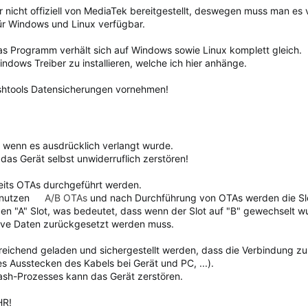
der nicht offiziell von MediaTek bereitgestellt, deswegen muss man e
für Windows und Linux verfügbar.
das Programm verhält sich auf Windows sowie Linux komplett gleich.
indows Treiber zu installieren, welche ich hier anhänge.
ashtools Datensicherungen vornehmen!
n, wenn es ausdrücklich verlangt wurde.
das Gerät selbst unwiderruflich zerstören!
eits OTAs durchgeführt werden.
nutzen
A/B OTAs
und nach Durchführung von OTAs werden die Sl
 den "A" Slot, was bedeutet, dass wenn der Slot auf "B" gewechselt w
ive Daten zurückgesetzt werden muss.
eichend geladen und sichergestellt werden, dass die Verbindung zum 
es Ausstecken des Kabels bei Gerät und PC, ...).
lash-Prozesses kann das Gerät zerstören.
HR!