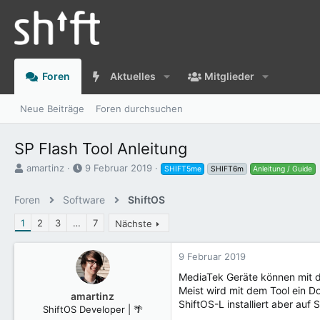
Foren
Aktuelles
Mitglieder
Neue Beiträge
Foren durchsuchen
SP Flash Tool Anleitung
E
E
amartinz
9 Februar 2019
SHIFT5me
SHIFT6m
Anleitung / Guide
r
r
s
s
Foren
Software
ShiftOS
t
t
e
e
1
2
3
…
7
Nächste
l
l
l
l
9 Februar 2019
e
t
r
a
MediaTek Geräte können mit de
m
Meist wird mit dem Tool ein Do
amartinz
ShiftOS-L installiert aber au
ShiftOS Developer | 🌴