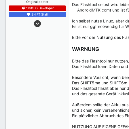
Original poster
Das Flashtool selbst wird lei
ShiftOS Developer
AndroidMTK.com
) und ist 
SHIFT Staff
Ich selbst nutze Linux, aber 
19 März 2018
Es ist nur ggf notwendig für W
2.251
31
Bitte vor der Nutzung des Fl
Wolfsberg, Austria
WARNUNG
Bitte das Flashtool nur nutze
Das Flashtool kann Daten und 
Besondere Vorsicht, wenn ber
Das SHIFT5me und SHIFT6m 
Das Flashtool flasht aber nur
und das gesamte Gerät inklus
Außerdem sollte der Akku ausr
und sicher, kein versehentlich
Ein plötzlicher Abbruch des F
NUTZUNG AUF EIGENE GEFA