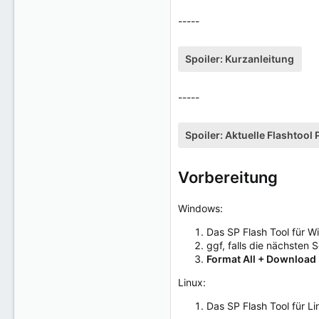
-----
Spoiler:
Kurzanleitung
-----
Spoiler:
Aktuelle Flashtool
Vorbereitung
Windows:
Das SP Flash Tool für W
ggf, falls die nächsten 
Format All + Download
Linux:
Das SP Flash Tool für L