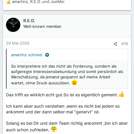
amartinz
,
R.E.D.
und
JueMei
R
e
a
k
R.E.D.
t
Well-known member
i
o
n
29 Mai 2026
#18
e
n
amartinz schrieb:
:
So interpretiere ich das nicht als Forderung, sondern als
aufgeregte Interessensbekundung und somit persönlich als
Werschätzung, da jemand gespannt auf meine Arbeit
wartet, ohne Druck auszuüben.
Das trifft es wirklich echt gut.So ist es eigentlich gemeint.
Ich kann aber auch verstehen ,wenn es nicht bei jedem so
ankommt und der dann selber mal "genervt" ist.
Solang es bei Dir und dem Team richtig ankommt ,bin ich aber
auch schon zufrieden.