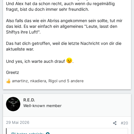
Und Alex hat da schon recht, auch wenn du regelmäßig
fragst, bist du doch immer sehr freundlich.
Also falls das wie ein Abriss angekommen sein sollte, tut mir
das leid. Es war einfach ein allgemeines "Leute, lasst den
Shiftys ihre Luft!".
Das hat dich getroffen, weil die letzte Nachricht von dir die
aktuellste war.
Und yes, ich warte auch drauf
.
Greetz
amartinz
,
nkadiera
,
Rigol
und 5 andere
R
e
a
k
R.E.D.
t
Well-known member
i
o
n
29 Mai 2026
#20
e
n