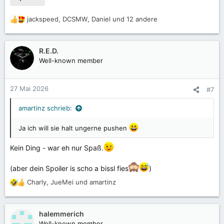
jackspeed
,
DCSMW
,
Daniel
und 12 andere
R
e
a
k
R.E.D.
t
Well-known member
i
o
n
27 Mai 2026
#7
e
n
amartinz schrieb:
:
Ja ich will sie halt ungerne pushen
Kein Ding - war eh nur Spaß.
(aber dein Spoiler is scho a bissl fies
)
Charly
,
JueMei
und
amartinz
R
e
a
k
halemmerich
t
Well-known member