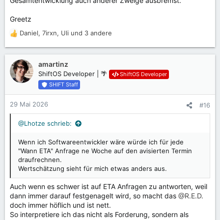
Gesamtentwicklung auch anderer Zweige ausbremst.
Greetz
Daniel
,
7irxn
,
Uli
und 3 andere
R
e
a
k
amartinz
t
ShiftOS Developer | 🌴
ShiftOS Developer
i
SHIFT Staff
o
n
29 Mai 2026
#16
e
n
@Lhotze schrieb:
:
Wenn ich Softwareentwickler wäre würde ich für jede
"Wann ETA" Anfrage ne Woche auf den avisierten Termin
draufrechnen.
Wertschätzung sieht für mich etwas anders aus.
Auch wenn es schwer ist auf ETA Anfragen zu antworten, weil
dann immer darauf festgenagelt wird, so macht das
@R.E.D.
doch immer höflich und ist nett.
So interpretiere ich das nicht als Forderung, sondern als