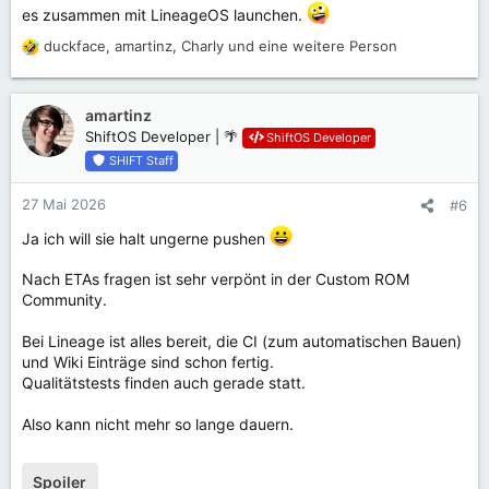
es zusammen mit LineageOS launchen.
duckface
,
amartinz
,
Charly
und eine weitere Person
R
e
a
k
amartinz
t
ShiftOS Developer | 🌴
ShiftOS Developer
i
SHIFT Staff
o
n
27 Mai 2026
#6
e
n
Ja ich will sie halt ungerne pushen
:
Nach ETAs fragen ist sehr verpönt in der Custom ROM
Community.
Bei Lineage ist alles bereit, die CI (zum automatischen Bauen)
und Wiki Einträge sind schon fertig.
Qualitätstests finden auch gerade statt.
Also kann nicht mehr so lange dauern.
Spoiler