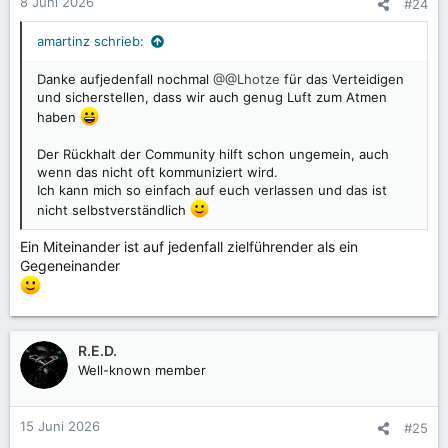
8 Juni 2026
#24
e
n
amartinz schrieb:
:
Danke aufjedenfall nochmal
@@Lhotze
für das Verteidigen
und sicherstellen, dass wir auch genug Luft zum Atmen
haben
Der Rückhalt der Community hilft schon ungemein, auch
wenn das nicht oft kommuniziert wird.
Ich kann mich so einfach auf euch verlassen und das ist
nicht selbstverständlich
Ein Miteinander ist auf jedenfall zielführender als ein
Gegeneinander
R.E.D.
Well-known member
15 Juni 2026
#25