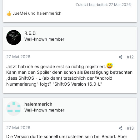
Zuletzt bearbeitet:
27 Mai 2026
JueMei
und
halemmerich
R
e
a
k
R.E.D.
t
Well-known member
i
o
n
27 Mai 2026
#12
e
n
Jetzt hab ich es gerade erst so richtig registriert.
:
Kann man den Spoiler denn schon als Bestätigung betrachten
,dass ShiftOS - L (ab dann) tatsächlich der "Android
Nummerierung" folgt? "ShiftOS Version 16.0-L"
halemmerich
Well-known member
27 Mai 2026
#13
Die Version dürfte schnell umzustellen sein bei Bedarf. Aber