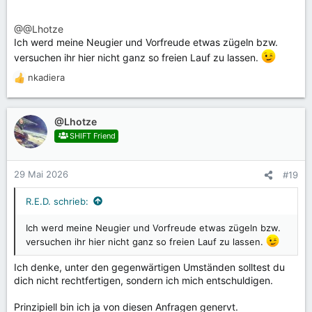
@@Lhotze
Ich werd meine Neugier und Vorfreude etwas zügeln bzw.
versuchen ihr hier nicht ganz so freien Lauf zu lassen.
nkadiera
R
e
a
k
@Lhotze
t
SHIFT Friend
i
o
n
29 Mai 2026
#19
e
n
R.E.D. schrieb:
:
Ich werd meine Neugier und Vorfreude etwas zügeln bzw.
versuchen ihr hier nicht ganz so freien Lauf zu lassen.
Ich denke, unter den gegenwärtigen Umständen solltest du
dich nicht rechtfertigen, sondern ich mich entschuldigen.
Prinzipiell bin ich ja von diesen Anfragen genervt.