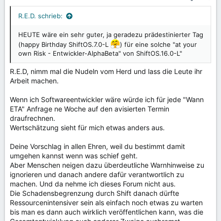
e
n
R.E.D. schrieb:
:
HEUTE wäre ein sehr guter, ja geradezu prädestinierter Tag
(happy Birthday ShiftOS.7.0-L
) für eine solche "at your
own Risk - Entwickler-AlphaBeta" von ShiftOS.16.0-L"
R.E.D, nimm mal die Nudeln vom Herd und lass die Leute ihr
Arbeit machen.
Wenn ich Softwareentwickler wäre würde ich für jede "Wann
ETA" Anfrage ne Woche auf den avisierten Termin
draufrechnen.
Wertschätzung sieht für mich etwas anders aus.
Deine Vorschlag in allen Ehren, weil du bestimmt damit
umgehen kannst wenn was schief geht.
Aber Menschen neigen dazu überdeutliche Warnhinweise zu
ignorieren und danach andere dafür verantwortlich zu
machen. Und da nehme ich dieses Forum nicht aus.
Die Schadensbegrenzung durch Shift danach dürfte
Ressourcenintensiver sein als einfach noch etwas zu warten
bis man es dann auch wirklich veröffentlichen kann, was die