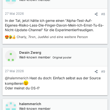
i
o
n
27 Mai 2026
#8
e
In der Tat, jetzt hätte ich gerne einen "Alpha-Test-Auf-
n
Eigenes-Risiko-Lass-Die-Finger-Davon-Mein-Ich-Ernst-Tu-Es-
:
Nicht-Update-Channel" für die Experimentierfreudigen.
Charly
,
7irxn
,
JueMei
und eine weitere Person
R
e
a
k
Dwain Zwerg
t
Well-known member
Original poster
i
o
n
27 Mai 2026
#9
e
@halemmerich
Hast du doch: Einfach selbst aus der Source
n
:
kompilieren
Oder meinst du OS-l?
halemmerich
Well-known member