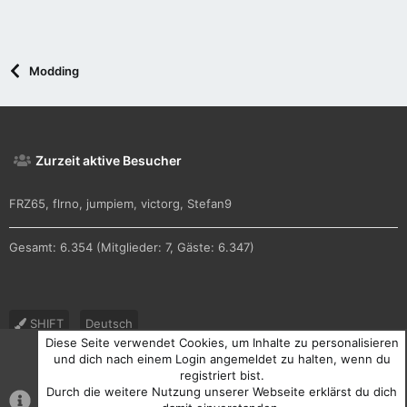
Modding
Zurzeit aktive Besucher
FRZ65
flrno
jumpiem
victorg
Stefan9
Gesamt: 6.354 (Mitglieder: 7, Gäste: 6.347)
SHIFT
Deutsch
Diese Seite verwendet Cookies, um Inhalte zu personalisieren
Nutzungsbedingungen
Datenschutz
Hilfe und Impressum
und dich nach einem Login angemeldet zu halten, wenn du
registriert bist.
R
Durch die weitere Nutzung unserer Webseite erklärst du dich
S
S