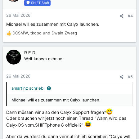
SHIFT Staff
26 Mai 2026
#4
Michael will es zusammen mit Calyx launchen.
DCSMW
,
tkopq
und
Dwain Zwerg
R
e
a
k
R.E.D.
t
Well-known member
i
o
n
26 Mai 2026
#5
e
n
amartinz schrieb:
:
Michael will es zusammen mit Calyx launchen.
Dann müssen wir also den Calyx Support fragen?
Oder brauchen wir jetzt noch einen Thread "Wann wird das
CalyxOS vom.SHIFTphone 8 offiziell?"
Aber da würdest du dann vermutlich eh schreiben "Calyx will