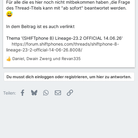
Für alle die es hier noch nicht mitbekommen haben ,die Frage
des Thread-Titels kann mit "ab sofort" beantwortet werden.
In dem Beitrag ist es auch verlinkt
Thema '(SHIFTphone 8) Lineage-23.2 OFFICIAL 14.06.26'
https://forum.shiftphones.com/threads/shiftphone-8-
lineage-23-2-official-14-06-26.8008/
Daniel
,
Dwain Zwerg
und
Revan335
R
e
a
Du musst dich einloggen oder registrieren, um hier zu antworten.
k
t
i
Facebook
Bluesky
WhatsApp
E-Mail
Link
Teilen:
o
n
e
n
: