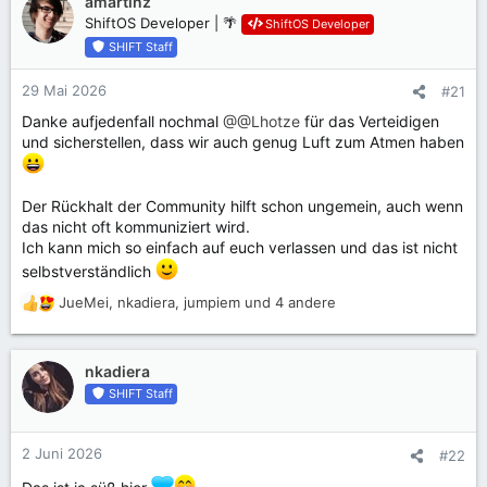
amartinz
t
ShiftOS Developer | 🌴
ShiftOS Developer
i
SHIFT Staff
o
n
29 Mai 2026
#21
e
n
Danke aufjedenfall nochmal
@@Lhotze
für das Verteidigen
:
und sicherstellen, dass wir auch genug Luft zum Atmen haben
Der Rückhalt der Community hilft schon ungemein, auch wenn
das nicht oft kommuniziert wird.
Ich kann mich so einfach auf euch verlassen und das ist nicht
selbstverständlich
JueMei
,
nkadiera
,
jumpiem
und 4 andere
R
e
a
k
nkadiera
t
SHIFT Staff
i
o
n
2 Juni 2026
#22
e
n
Das ist ja süß hier