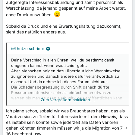
aufgeregte Interessensbekundung und somit persönlich als
Werschätzung, da jemand gespannt auf meine Arbeit wartet,
ohne Druck auszuüben.
Sobald da Druck und eine Erwartungshaltung dazukommt,
sieht das natürlich anders aus.
@Lhotze schrieb:
Deine Vorschlag in allen Ehren, weil du bestimmt damit
umgehen kannst wenn was schief geht.
Aber Menschen neigen dazu überdeutliche Warnhinweise
zu ignorieren und danach andere dafür verantwortlich zu
machen. Und da nehme ich dieses Forum nicht aus.
Die Schadensbegrenzung durch Shift danach dürfte
Ressourcenintensiver sein als einfach noch etwas zu
warten bis man es dann auch wirklich veröffentlichen kann,
Zum Vergrößern anklicken....
was die Gesamtentwicklung auch anderer Zweige
ausbremst.
Ich plane schon, sobald wir was Brauchbares haben, das als
Vorabversion zu Teilen für Interessierte mit dem Hinweis, dass
es instabil sein könnte sowie jederzeit alle Daten verloren
gehen könnten (immerhin müssen wir ja die Migration von 7 ->
16 beachten) usw.