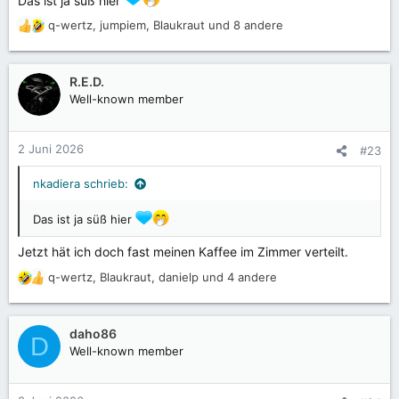
:
q-wertz
,
jumpiem
,
Blaukraut
und 8 andere
R
e
a
k
R.E.D.
t
Well-known member
i
o
n
2 Juni 2026
#23
e
n
nkadiera schrieb:
:
Das ist ja süß hier
Jetzt hät ich doch fast meinen Kaffee im Zimmer verteilt.
q-wertz
,
Blaukraut
,
danielp
und 4 andere
R
e
a
k
daho86
D
t
Well-known member
i
o
n