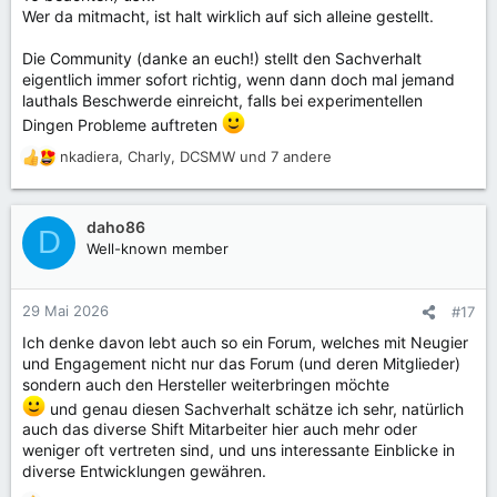
Wer da mitmacht, ist halt wirklich auf sich alleine gestellt.
Die Community (danke an euch!) stellt den Sachverhalt
eigentlich immer sofort richtig, wenn dann doch mal jemand
lauthals Beschwerde einreicht, falls bei experimentellen
Dingen Probleme auftreten
nkadiera
,
Charly
,
DCSMW
und 7 andere
R
e
a
k
daho86
D
t
Well-known member
i
o
n
29 Mai 2026
#17
e
Ich denke davon lebt auch so ein Forum, welches mit Neugier
n
und Engagement nicht nur das Forum (und deren Mitglieder)
:
sondern auch den Hersteller weiterbringen möchte
und genau diesen Sachverhalt schätze ich sehr, natürlich
auch das diverse Shift Mitarbeiter hier auch mehr oder
weniger oft vertreten sind, und uns interessante Einblicke in
diverse Entwicklungen gewähren.