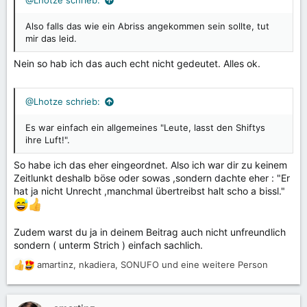
@Lhotze schrieb:
:
Also falls das wie ein Abriss angekommen sein sollte, tut
mir das leid.
Nein so hab ich das auch echt nicht gedeutet. Alles ok.
@Lhotze schrieb:
Es war einfach ein allgemeines "Leute, lasst den Shiftys
ihre Luft!".
So habe ich das eher eingeordnet. Also ich war dir zu keinem
Zeitlunkt deshalb böse oder sowas ,sondern dachte eher : "Er
hat ja nicht Unrecht ,manchmal übertreibst halt scho a bissl."
Zudem warst du ja in deinem Beitrag auch nicht unfreundlich
sondern ( unterm Strich ) einfach sachlich.
amartinz
,
nkadiera
,
SONUFO
und eine weitere Person
R
e
a
k