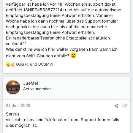
verfügbar ist habe ich vor 4!!! Wochen ein support ticket
geöffnet (SHIFT#553872214) und bis auf die automatische
Empfangsbestätigung keine Antwort erhalten. Vor einer
Woche habe ich dann nochmal über das Support formular
nachgehakt aber auch hier bis auf die automatische
Empfangsbestätigung keine Antwort erhalten.
Ein reparierbares Telefon ohne Ersatzteile ist natürlich
schlecht^^
Was denkt ihr wie ich hier weiter vorgehen kann damit ich
nicht vom Shift-Glauben abfalle?
Ossi R.
und
DCSMW
R
e
a
k
JueMei
t
Active member
i
o
n
28 Juni 2026
#2
e
Servus,
n
vielleicht einmal ein Telefonat mit dem Support führen falls
:
dies möglich ist.