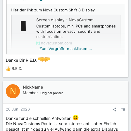
:
Hier der link zum Nova Custom Shift 8 Display
Screen display - NovaCustom
Custom laptops, mini PCs and smartphones
with focus on privacy, security and
customization.
novacustom.com
Zum Vergrößern anklicken....
Danke Dir R.E.D.
Und hier der Link zu dem Thread
R.E.D.
R
Thema 'Verfügbarkeit Ersatzdisplay, Funkstille vom Support'
e
https://forum.shiftphones.com/threads/verfugbarkeit-
a
ersatzdisplay-funkstille-vom-support.8000/
k
NickName
N
t
Member
Original poster
i
o
n
28 Juni 2026
#9
e
n
Danke für die schnellen Antworten
:
Die NovaCustoms Route ist sehr interessant - aber Ehrlich
gesagt ist mir das zu viel Aufwand dann die extra Displays