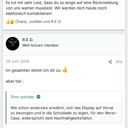
Es tut mir sehr Leid, dass du so lange auf eine Rückmeldung
:
von uns warten musstest. Wir werden dich heute noch
telefonisch kontaktieren!
Charly
,
JueMei
und
R.E.D.
R
e
a
k
R.E.D.
t
Well-known member
i
o
n
29 Juni 2026
#14
e
n
Im gesamten stimm ich dir zu
:
aber bei :
7irxn schrieb:
Wie schon anderswo erwähnt, sich das Display auf Vorrat
zu besorgen und in die Schublade zu legen, für den Worst-
Case, widerspricht dem Nachhaltigkeitsfaktor.