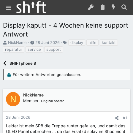
Display kaputt - 4 Wochen keine support
Antwort
E
E
S
NickName
28 Juni 2026
display
hilfe
kontakt
r
r
c
reparatur
service
support
s
s
h
t
t
l
e
SHIFTphone 8
e
a
l
l
g
l
l
w
Für weitere Antworten geschlossen.
e
t
o
r
a
r
m
t
NickName
e
N
Member
Original poster
28 Juni 2026
#1
Leider ist mein SP8 die Treppe runter gefallen, und damit das
OLED Panel gebrochen ... da das Ersatzdisplay im Shop nicht