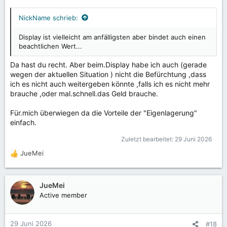
NickName schrieb:
Display ist vielleicht am anfälligsten aber bindet auch einen
beachtlichen Wert...
Da hast du recht. Aber beim.Display habe ich auch (gerade
wegen der aktuellen Situation ) nicht die Befürchtung ,dass
ich es nicht auch weitergeben könnte ,falls ich es nicht mehr
brauche ,oder mal.schnell.das Geld brauche.
Für.mich überwiegen da die Vorteile der "Eigenlagerung"
einfach.
Zuletzt bearbeitet:
29 Juni 2026
JueMei
R
e
a
k
JueMei
t
Active member
i
o
n
29 Juni 2026
#18