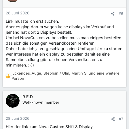
28 Juni 2026
#6
Link müsste ich erst suchen.
Aber es ging darum wegen keine displays im Verkauf und
jemand hat dort 2 Displays bestellt.
Um bei NovaCustom zu bestellen muss man einiges bestellen
das sich die sonstigen Versandkosten rentieren.
Daher habe ich ja vorgeschlagen eine Umfrage hier zu starten
wer Interesse hat ein display zu bestellen damit es eine
Samnelbestellung gibt die hohen Versandkosten zu
minimieren. ;-))
juckendes_Auge
,
Stephan / Ulm
,
Martin S.
und eine weitere
R
Person
e
a
k
R.E.D.
t
Well-known member
i
o
n
28 Juni 2026
#7
e
n
Hier der link zum Nova Custom Shift 8 Display