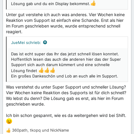
Lösung gab und du ein Display bekommst.
Und wenn jeder ehrlich zu sich selber ist hat doch jeder ein
zweites Ersatz Handy zuhause liegen oder einen
Unter gut verstehe ich auch was anderes. Vier Wochen keine
Bekannten.
Reaktion vom Support ist einfach eine Schande. Erst als hier
Euch noch einen schönen Tag gewünscht
im Forum geschrieben wurde, wurde entsprechend schnell
reagiert.
JueMei schrieb:
Das ist echt super das Ihr das jetzt schnell lösen konntet.
Hoffentlich lesen das auch die anderen hier das der Super
Support sich auch darum kümmert und eine schnelle
Lösung findet
Ein großes Dankeschön und Lob an euch alle im Support.
Was verstehst du unter Super Support und schneller Lösung?
Vier Wochen keine Reaktion des Supports ist für dich schnell?
Wo lebst du denn? Die Lösung gab es erst, als hier im Forum
geschrieben wurde.
Ich bin schon gespannt, wie es da weitergehen wird bei Shift.
360path
,
tkopq
und
NickName
R