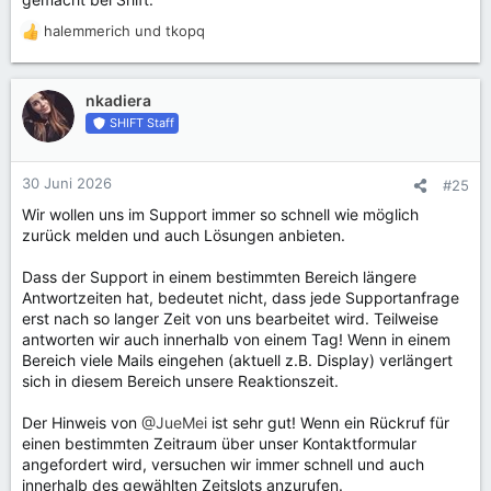
Shift.
halemmerich
und
tkopq
R
e
a
k
nkadiera
t
SHIFT Staff
i
o
n
30 Juni 2026
#25
e
Wir wollen uns im Support immer so schnell wie möglich
n
zurück melden und auch Lösungen anbieten.
:
Dass der Support in einem bestimmten Bereich längere
Antwortzeiten hat, bedeutet nicht, dass jede Supportanfrage
erst nach so langer Zeit von uns bearbeitet wird. Teilweise
antworten wir auch innerhalb von einem Tag! Wenn in einem
Bereich viele Mails eingehen (aktuell z.B. Display) verlängert
sich in diesem Bereich unsere Reaktionszeit.
Der Hinweis von
@JueMei
ist sehr gut! Wenn ein Rückruf für
einen bestimmten Zeitraum über unser Kontaktformular
angefordert wird, versuchen wir immer schnell und auch
innerhalb des gewählten Zeitslots anzurufen.