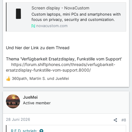
:
Screen display - NovaCustom
Custom laptops, mini PCs and smartphones with
focus on privacy, security and customization.
novacustom.com
Und hier der Link zu dem Thread
Thema 'Verfügbarkeit Ersatzdisplay, Funkstille vom Support'
https://forum.shiftphones.com/threads/verfugbarkeit-
ersatzdisplay-funkstille-vom-support.8000/
360path
,
Martin S.
und
JueMei
R
e
a
k
JueMei
t
Active member
i
o
n
28 Juni 2026
#8
e
n
R.E.D. schrieb: