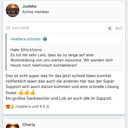
a
Display Out - ich werde mich bei Gelegenheit Mal genauer
k
JueMei
mit den Bauteilen auseinander setzen und mir dann wohl
t
Active member
auch ein "Polster" zulegen
i
Wobei mir beim Nachhaltigkeit Argument noch gekommen
o
ist: Shift hat bestimmt eine Zahl ausgerechnet, wie viele
n
29 Juni 2026
#22
Displays sie auf Lager haben möchten. Wenn jetzt
e
zusätzlich noch sagen wir Mal ein Drittel aller Nutzer auch
n
nkadiera schrieb:
noch ein Ersatzdisplay in der Schublade liegen hat, dann
:
gäbe es auf der Welt ja mehr Displays als tatsächlich
Hallo
@NickName
gebraucht würden. Das heißt, Shift müsste im Blick haben,
Es tut mir sehr Leid, dass du so lange auf eine
wie viele Zusatzdisplays in den Haushälten gelagert sind,
Rückmeldung von uns warten musstest. Wir werden dich
und Entsprechend weniger im eigenen Bestand halten.
heute noch telefonisch kontaktieren!
Aber das wird jetzt etwas abstrakt
Das ist echt super das Ihr das jetzt schnell lösen konntet.
Hoffentlich lesen das auch die anderen hier das der Super
Support sich auch darum kümmert und eine schnelle Lösung
findet
Ein großes Dankeschön und Lob an euch alle im Support.
nkadiera
und
R.E.D.
R
e
a
k
Charly