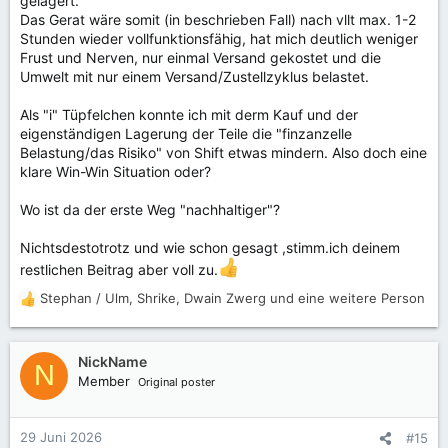
gelagert.
Das Gerat wäre somit (in beschrieben Fall) nach vllt max. 1-2
Stunden wieder vollfunktionsfähig, hat mich deutlich weniger
Frust und Nerven, nur einmal Versand gekostet und die
Umwelt mit nur einem Versand/Zustellzyklus belastet.
Als "i" Tüpfelchen konnte ich mit derm Kauf und der
eigenständigen Lagerung der Teile die "finzanzelle
Belastung/das Risiko" von Shift etwas mindern. Also doch eine
klare Win-Win Situation oder?
Wo ist da der erste Weg "nachhaltiger"?
Nichtsdestotrotz und wie schon gesagt ,stimm.ich deinem
restlichen Beitrag aber voll zu.
Stephan / Ulm
,
Shrike
,
Dwain Zwerg
und eine weitere Person
R
e
a
k
NickName
N
t
Member
Original poster
i
o
n
29 Juni 2026
#15