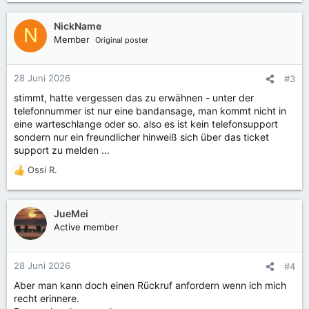
NickName
N
Member
Original poster
28 Juni 2026
#3
stimmt, hatte vergessen das zu erwähnen - unter der
telefonnummer ist nur eine bandansage, man kommt nicht in
eine warteschlange oder so. also es ist kein telefonsupport
sondern nur ein freundlicher hinweiß sich über das ticket
support zu melden ...
Ossi R.
R
e
a
k
JueMei
t
Active member
i
o
n
28 Juni 2026
#4
e
Aber man kann doch einen Rückruf anfordern wenn ich mich
n
recht erinnere.
: