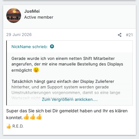
a
k
JueMei
t
Active member
i
o
n
29 Juni 2026
#21
e
n
NickName schrieb:
:
Gerade wurde ich von einem netten Shift Mitarbeiter
angerufen, der mir eine manuelle Bestellung des Displays
ermöglicht
Tatsächlich hängt ganz einfach der Display Zulieferer
hinterher, und am Support system werden gerade
Umstrukturierungen vorgenommen, damit so eine lange
Wartezeit nicht mehr vor kommt.
Zum Vergrößern anklicken....
@JueMei
: danke für den Tip mit dem Rückruf Service.
Super das Sie sich bei Dir gemeldet haben und Ihr es klären
Tatsächlich werden Tickets mit einer Rückruf Anfrage
konntet.
priorisiert bearbeitet.
R.E.D.
R
e
@R.E.D.
danke für die Erklärung, guter Punkt mit dem USBc