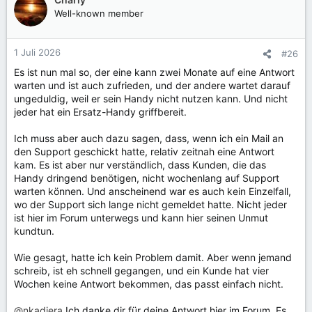
t
Well-known member
i
o
n
1 Juli 2026
#26
e
Es ist nun mal so, der eine kann zwei Monate auf eine Antwort
n
warten und ist auch zufrieden, und der andere wartet darauf
:
ungeduldig, weil er sein Handy nicht nutzen kann. Und nicht
jeder hat ein Ersatz-Handy griffbereit.
Ich muss aber auch dazu sagen, dass, wenn ich ein Mail an
den Support geschickt hatte, relativ zeitnah eine Antwort
kam. Es ist aber nur verständlich, dass Kunden, die das
Handy dringend benötigen, nicht wochenlang auf Support
warten können. Und anscheinend war es auch kein Einzelfall,
wo der Support sich lange nicht gemeldet hatte. Nicht jeder
ist hier im Forum unterwegs und kann hier seinen Unmut
kundtun.
Wie gesagt, hatte ich kein Problem damit. Aber wenn jemand
schreib, ist eh schnell gegangen, und ein Kunde hat vier
Wochen keine Antwort bekommen, das passt einfach nicht.
@nkadiera
Ich danke dir für deine Antwort hier im Forum. Es