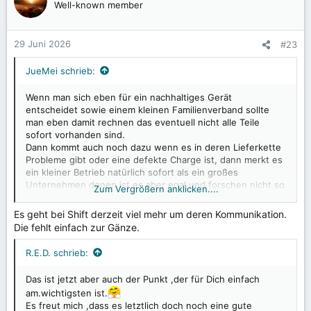
t
Well-known member
i
o
n
29 Juni 2026
#23
e
n
JueMei schrieb:
:
Wenn man sich eben für ein nachhaltiges Gerät
entscheidet sowie einem kleinen Familienverband sollte
man eben damit rechnen das eventuell nicht alle Teile
sofort vorhanden sind.
Dann kommt auch noch dazu wenn es in deren Lieferkette
Probleme gibt oder eine defekte Charge ist, dann merkt es
ein kleiner Betrieb natürlich sofort als ein großes
Unternehmen denen ist es aber egal und forschen nicht so
Zum Vergrößern anklicken....
groß mäßig nach.
Beim kleinen Unternehmen ist das anders die sind darauf
Es geht bei Shift derzeit viel mehr um deren Kommunikation.
angewiesen auf jedes Teil und das es perfekt funktioniert.
Die fehlt einfach zur Gänze.
Daher ist die Überprüfung aufwendiger.
Das gleiche gilt auch für das Thema Updates.
R.E.D. schrieb:
Wenn einem dies viel wichtiger ist dann muss ich mir eben
für ein gerät von der Stange entscheiden.
Das ist jetzt aber auch der Punkt ,der für Dich einfach
Daher eben sich besser darüber informieren und eben
am.wichtigsten ist.
eventuell Einschränkungen hinzunehmen.
Es freut mich ,dass es letztlich doch noch eine gute
Das ist eben meine Meinung.