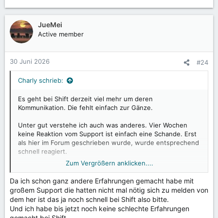
e
a
k
JueMei
t
Active member
i
o
n
30 Juni 2026
#24
e
n
Charly schrieb:
:
Es geht bei Shift derzeit viel mehr um deren
Kommunikation. Die fehlt einfach zur Gänze.
Unter gut verstehe ich auch was anderes. Vier Wochen
keine Reaktion vom Support ist einfach eine Schande. Erst
als hier im Forum geschrieben wurde, wurde entsprechend
schnell reagiert.
Zum Vergrößern anklicken....
Was verstehst du unter Super Support und schneller
Lösung? Vier Wochen keine Reaktion des Supports ist für
Da ich schon ganz andere Erfahrungen gemacht habe mit
dich schnell? Wo lebst du denn? Die Lösung gab es erst,
großem Support die hatten nicht mal nötig sich zu melden von
als hier im Forum geschrieben wurde.
dem her ist das ja noch schnell bei Shift also bitte.
Und ich habe bis jetzt noch keine schlechte Erfahrungen
Ich bin schon gespannt, wie es da weitergehen wird bei
gemacht bei Shift.