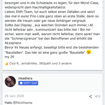
besorgen und in die Schublade zu legen, für den Worst-Case,
widerspricht dem Nachhaltigkeitsfaktor.
Liebes Shift-Team, tut euch selbst einen Gefallen und setzt
das mal in eurer Prio-Liste ganz oben an erste Stelle, denn so
werden die treuen oder gar neue Anhänger vergrault.
Sollte das Display , aus welchen Gründen auch immer, i.M.
nicht lieferbar sein , kommuniziert das bitte hier ! Bin mir
sicher, wenn man weiß, warum nicht lieferbar, dann senkt man
die "Schmerzgrenze" bei den Betroffenen und erhöht die
Akzeptanz.
Bevor ihr Neues anfangt, beseitigt bitte erst die bestehenden
"Baustellen". Das hier ist eine ganz große "Baustelle"
my 2¢
Ossi R.
,
anhaltmike
,
360path
und 5 andere
R
e
a
k
nkadiera
t
SHIFT Staff
i
o
n
29 Juni 2026
#13
e
Hallo
@NickName
n