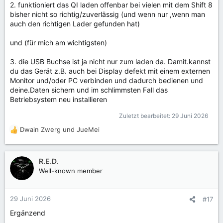
2. funktioniert das QI laden offenbar bei vielen mit dem Shift 8
bisher nicht so richtig/zuverlässig (und wenn nur ,wenn man
auch den richtigen Lader gefunden hat)
und (für mich am wichtigsten)
3. die USB Buchse ist ja nicht nur zum laden da. Damit.kannst
du das Gerät z.B. auch bei Display defekt mit einem externen
Monitor und/oder PC verbinden und dadurch bedienen und
deine.Daten sichern und im schlimmsten Fall das
Betriebsystem neu installieren
Zuletzt bearbeitet:
29 Juni 2026
Dwain Zwerg
und
JueMei
R
e
a
k
R.E.D.
t
Well-known member
i
o
n
29 Juni 2026
#17
e
Ergänzend
n
: