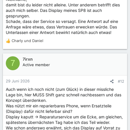
damit bist du leider nicht alleine. Unter anderem betrifft dies
:
auch mich selber. Das Display meines SP8 ist auch
gesprungen.
Schade, dass der Service so versagt. Eine Antwort auf eine
Anfrage wäre etwas, dass Vertrauen erwecken würde. Das
Unterlassen einer Antwort bewirkt natürlich auch etwas!
Charly
und
Daniel
R
e
a
k
7irxn
7
t
Active member
i
o
n
29 Juni 2026
#12
e
Auch wenn ich noch nicht (zum Glück) in dieser missliche
n
Lage bin, hier MUSS Shift ganz schnell nachbessern und das
:
Konzept überdenken.
Was nützt mir ein reparierbares Phone, wenn Ersatzteile
(Display) dafür nicht lieferbar sind?
Display kaputt -> Reparaturservice um die Ecke, am gleichen,
spätestens übernächsten Tag habe ich das Teil wieder.
Wie schon anderswo erwähnt, sich das Display auf Vorrat zu