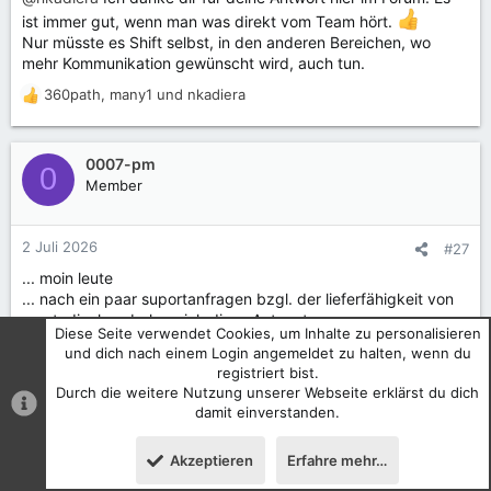
ist immer gut, wenn man was direkt vom Team hört.
Nur müsste es Shift selbst, in den anderen Bereichen, wo
mehr Kommunikation gewünscht wird, auch tun.
360path
,
many1
und
nkadiera
R
e
a
k
0007-pm
0
t
Member
i
o
n
2 Juli 2026
#27
e
... moin leute
n
... nach ein paar suportanfragen bzgl. der lieferfähigkeit von
:
ersatzdisplays bekam ich diese Antwort ...:
Diese Seite verwendet Cookies, um Inhalte zu personalisieren
und dich nach einem Login angemeldet zu halten, wenn du
aktuell haben wir keine Ersatzdisplays für das SHIFTphone 8.1
registriert bist.
auf Lager. Wir sorgen so schnell wie möglich für Nachschub,
Durch die weitere Nutzung unserer Webseite erklärst du dich
können aber leider nicht absehen, wann sie wieder verfügbar
damit einverstanden.
sind.
Akzeptieren
Erfahre mehr…
... ich hab mir jetzt eins bei novacustom in holland bestellt
Oben
Unten
... nach berlin nehmen die knapp 12,- versandkosten und