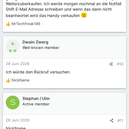
Weiterzuberkaufen. Ich werde morgen nochmal an die Notfall
Shift E-Mail Adresse schreiben und wenn das dann nicht
beantwortet wird das Handy verkaufen
MrTechfreak186
R
e
a
k
Dwain Zwerg
t
Well-known member
i
o
n
28 Juni 2026
#10
e
Ich würde den Rückruf versuchen.
n
:
NickName
R
e
a
k
Stephan / Ulm
S
t
Active member
i
o
n
28 Juni 2026
#11
e
NickName,
n