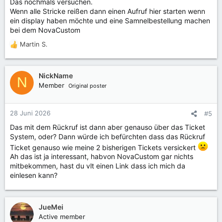
Das nochmals versuchen.
Wenn alle Stricke reißen dann einen Aufruf hier starten wenn
ein display haben möchte und eine Samnelbestellung machen
bei dem NovaCustom
Martin S.
R
e
a
k
NickName
N
t
Member
Original poster
i
o
n
28 Juni 2026
#5
e
Das mit dem Rückruf ist dann aber genauso über das Ticket
n
System, oder? Dann würde ich befürchten dass das Rückruf
:
Ticket genauso wie meine 2 bisherigen Tickets versickert
Ah das ist ja interessant, habvon NovaCustom gar nichts
mitbekommen, hast du vlt einen Link dass ich mich da
einlesen kann?
JueMei
Active member