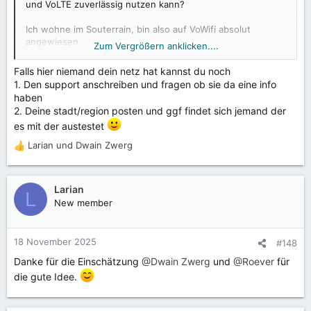
und VoLTE zuverlässig nutzen kann?
Ich wohne im Souterrain, bin also auf VoWifi absolut
angewiesen.
Zum Vergrößern anklicken....
Nach der Lektüre dieses Threads bin ich sehr verunsichert.
Falls hier niemand dein netz hat kannst du noch
Und nachdem ich mit meinem aktuellen Smartphone
1. Den support anschreiben und fragen ob sie da eine info
(Galaxy A50
) im Sommer 2025 von WinSIM einfach aus
haben
dem VoWifi und VoLTE geworfen wurde und gezwungen
2. Deine stadt/region posten und ggf findet sich jemand der
war mir sehr kurzfristig einen anderen Anbieter zu suchen,
es mit der austestet
möchte ich diesen Aufwand mit seinen Folgekosten ein
zweites Mal unbedingt vermeiden...
Larian
und
Dwain Zwerg
R
e
Falls jemand bei Lebara oder otelo ist (jeweils prepaid),
a
oder anderweitig mit Infos helfen kann - vielen Dank
k
Larian
schonmal!
L
t
New member
i
o
n
18 November 2025
#148
e
Danke für die Einschätzung
@Dwain Zwerg
und
@Roever
für
n
:
die gute Idee.