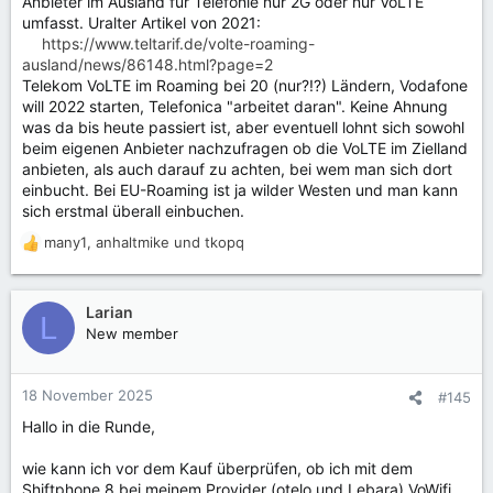
Anbieter im Ausland für Telefonie nur 2G oder nur VoLTE
umfasst. Uralter Artikel von 2021:
https://www.teltarif.de/volte-roaming-
ausland/news/86148.html?page=2
Telekom VoLTE im Roaming bei 20 (nur?!?) Ländern, Vodafone
will 2022 starten, Telefonica "arbeitet daran". Keine Ahnung
was da bis heute passiert ist, aber eventuell lohnt sich sowohl
beim eigenen Anbieter nachzufragen ob die VoLTE im Zielland
anbieten, als auch darauf zu achten, bei wem man sich dort
einbucht. Bei EU-Roaming ist ja wilder Westen und man kann
sich erstmal überall einbuchen.
many1
,
anhaltmike
und
tkopq
R
e
a
k
Larian
L
t
New member
i
o
n
18 November 2025
#145
e
Hallo in die Runde,
n
:
wie kann ich vor dem Kauf überprüfen, ob ich mit dem
Shiftphone 8 bei meinem Provider (otelo und Lebara) VoWifi