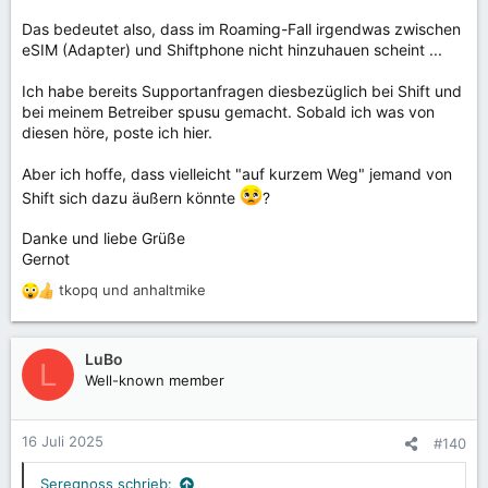
Das bedeutet also, dass im Roaming-Fall irgendwas zwischen
eSIM (Adapter) und Shiftphone nicht hinzuhauen scheint ...
Ich habe bereits Supportanfragen diesbezüglich bei Shift und
bei meinem Betreiber spusu gemacht. Sobald ich was von
diesen höre, poste ich hier.
Aber ich hoffe, dass vielleicht "auf kurzem Weg" jemand von
Shift sich dazu äußern könnte
?
Danke und liebe Grüße
Gernot
tkopq
und
anhaltmike
R
e
a
k
LuBo
L
t
Well-known member
i
o
n
16 Juli 2025
#140
e
n
Seregnoss schrieb: