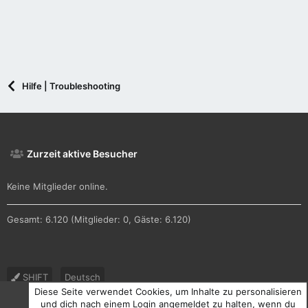
Hilfe | Troubleshooting
Zurzeit aktive Besucher
Keine Mitglieder online.
Gesamt: 6.120 (Mitglieder: 0, Gäste: 6.120)
SHIFT
Deutsch
Diese Seite verwendet Cookies, um Inhalte zu personalisieren
Nutzungsbedingungen
Datenschutz
Hilfe und Impressum
und dich nach einem Login angemeldet zu halten, wenn du