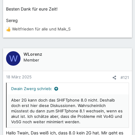
Besten Dank für eure Zeit!
Sereg
Weltfrieden für alle
und
Maik_S
R
e
a
k
t
WLorenz
W
i
Member
o
n
e
18 März 2025
#121
n
:
Dwain Zwerg schrieb:
Aber 2G kann doch das SHIFTphone 8.0 nicht. Deshalb
doch erst hier diese Diskussionen. Wahrscheinlich
müsstest du dann zum SHIFTphone 8.1 wechseln, wenn es
akut ist. Ich schätze aber, dass die Probleme mit Vo4G und
Vo5G noch weiter minimiert werden.
Hallo Twain, Das weiß ich, dass 8.0 kein 2G hat. Mir geht es