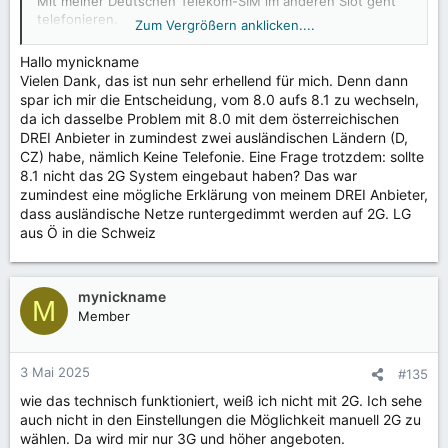
Mit meiner Deutschen Telekom-SIM im anderen Slot geht
telefonieren.
Zum Vergrößern anklicken....
Beim Sunrise Tech-Support hat man vieles probiert und
alles scheint in Ordnung seitens deren Netz und der SIM-
Hallo mynickname
Karte. Ein Supporttticket zu öffnen war nicht möglich, da
Vielen Dank, das ist nun sehr erhellend für mich. Denn dann
das Shiftphone nicht zertifiziert ist bei denen.
spar ich mir die Entscheidung, vom 8.0 aufs 8.1 zu wechseln,
Siehe Thread bzgl. VoLTE und Wifi-Calling in der Schweiz.
da ich dasselbe Problem mit 8.0 mit dem österreichischen
DREI Anbieter in zumindest zwei ausländischen Ländern (D,
CZ) habe, nämlich Keine Telefonie. Eine Frage trotzdem: sollte
8.1 nicht das 2G System eingebaut haben? Das war
zumindest eine mögliche Erklärung von meinem DREI Anbieter,
dass ausländische Netze runtergedimmt werden auf 2G. LG
aus Ö in die Schweiz
mynickname
M
Member
3 Mai 2025
#135
wie das technisch funktioniert, weiß ich nicht mit 2G. Ich sehe
auch nicht in den Einstellungen die Möglichkeit manuell 2G zu
wählen. Da wird mir nur 3G und höher angeboten.