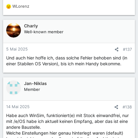
WLorenz
R
e
a
k
Charly
t
Well-known member
i
o
n
5 Mai 2025
#137
e
Und auch hier hoffe ich, dass solche Fehler behoben sind (in
n
einer Stabilen OS Version), bis ich mein Handy bekomme.
:
Jan-Niklas
Member
14 Mai 2025
#138
Habe auch WinSim, funktioniert(e) mit Stock einwandfrei, nur
mit /e/OS habe ich aktuell keinen Empfang, aber das ist eine
andere Baustelle.
Welche Einstellungen hier genau hinterlegt waren (default)