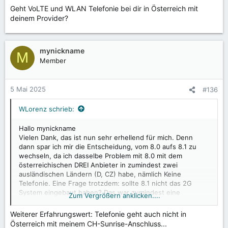
Geht VoLTE und WLAN Telefonie bei dir in Österreich mit
deinem Provider?
mynickname
M
Member
5 Mai 2025
#136
WLorenz schrieb:
Hallo mynickname
Vielen Dank, das ist nun sehr erhellend für mich. Denn
dann spar ich mir die Entscheidung, vom 8.0 aufs 8.1 zu
wechseln, da ich dasselbe Problem mit 8.0 mit dem
österreichischen DREI Anbieter in zumindest zwei
ausländischen Ländern (D, CZ) habe, nämlich Keine
Telefonie. Eine Frage trotzdem: sollte 8.1 nicht das 2G
System eingebaut haben? Das war zumindest eine
Zum Vergrößern anklicken....
mögliche Erklärung von meinem DREI Anbieter, dass
ausländische Netze runtergedimmt werden auf 2G. LG aus
Weiterer Erfahrungswert: Telefonie geht auch nicht in
Ö in die Schweiz
Österreich mit meinem CH-Sunrise-Anschluss...