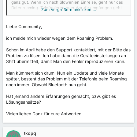
ganz gut. Wenn ich nach Slowenien Einreise, geht nur das
Datenroaming. Telefonieren oder Anrufe empfangen geht
Zum Vergrößern anklicken....
gar nicht.
Das ist für mich ein riesen Problem. Außerdem funzt auch
die Bluetooth Verbindung bei meinem SP8 nicht.
Liebe Community,
Ich werde langsam unglücklich mit dem Shiftphone 8. Kann
ich melde mich wieder wegen dem Roaming Problem.
mir jemand vielleicht sagen, ob es ein neues Update gibt,
bzw. man das irgendwie anders fixen kann. Habe den
Schon im April habe den Support kontaktiert, mit der Bitte das
ganzen Thread durchgelesen, aber nix spezifisches
Problem zu lösen. Ich habe dann die Geräteeinstellungen an
gefunden.
Shift übermittelt, damit Man den Fehler reproduzieren kann.
Danke und LG
Man kümmert sich drum! Nun ein Update und viele Monate
Bo
später, besteht das Problem mit der Telefonie beim Roaming
noch immer! Obwohl Bluetooth nun geht.
Hat jemand andere Erfahrungen gemacht, bzw. gibt es
Lösungsansätze?
Vielen lieben Dank für eure Antworten
tkopq