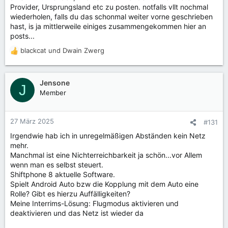
Provider, Ursprungsland etc zu posten. notfalls vllt nochmal
wiederholen, falls du das schonmal weiter vorne geschrieben
hast, is ja mittlerweile einiges zusammengekommen hier an
posts...
blackcat
und
Dwain Zwerg
R
e
a
k
Jensone
J
t
Member
i
o
n
27 März 2025
#131
e
Irgendwie hab ich in unregelmäßigen Abständen kein Netz
n
mehr.
:
Manchmal ist eine Nichterreichbarkeit ja schön...vor Allem
wenn man es selbst steuert.
Shiftphone 8 aktuelle Software.
Spielt Android Auto bzw die Kopplung mit dem Auto eine
Rolle? Gibt es hierzu Auffälligkeiten?
Meine Interrims-Lösung: Flugmodus aktivieren und
deaktivieren und das Netz ist wieder da