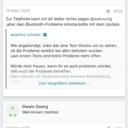
o
n
19 März 2025
#124
e
Zur Telefonie kann ich dir leider nichts sagen
@wakounig
n
,aber dein Bluetooth-Probleme könnte/sollte mit dem Update
:
amartinz schrieb:
Wie angekündigt, wäre das eine Test-Version um zu sehen,
ob die Probleme wirklich bei allen behoben wurden.
Laut ersten Tests sind keine Probleme mehr offen.
Würde mich freuen, wenn ihr es auch probieren würdet,
falls euch die Probleme betreffen.
Dann können wir Qualcomm eine bessere Rückmeldung
geben.
Zum Vergrößern anklicken....
Vorab, die Version ist nicht zertifiziert, könnte also sein,
dass manche Apps, die nur auf zertifizierten Geräten
installierbar sind bzw. ausgeführt werden können, nicht
Dwain Zwerg
funktionieren.
Well-known member
Hier ist die OTA, welche als lokales Update installiert
werden kann:
OTTER.SOS.6.1.G-RELEASE-20250303-OTA.zip