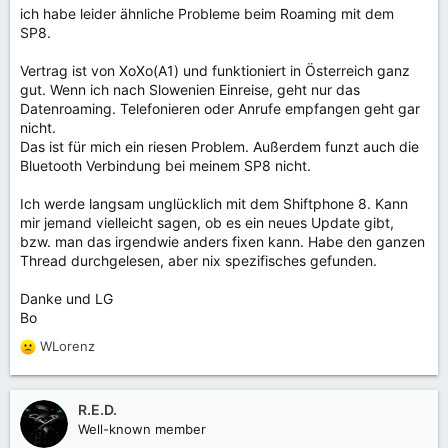
österreichischen Telekom/A1. Hier gibt es einen
ich habe leider ähnliche Probleme beim Roaming mit dem
interessanten Unterschied: Ich kann in Deutschland mit
SP8.
dem A1 Tarif Mobilfunknummern anrufen und Anrufe aus
Deutschland empfangen, jedoch keine Festnetznummern
Vertrag ist von XoXo(A1) und funktioniert in Österreich ganz
erreichen.
gut. Wenn ich nach Slowenien Einreise, geht nur das
Jedoch ist der Tarif bei A1 objektiv kostenineffizienter als
Datenroaming. Telefonieren oder Anrufe empfangen geht gar
der bei Spusu, ich bekomme für mein Geld wesentlich mehr
nicht.
Leistungen bei Spusu und bin auch innerhalb Österreichs
Das ist für mich ein riesen Problem. Außerdem funzt auch die
mit dem Tarif super happy und möchte ihn nicht aufgeben.
Bluetooth Verbindung bei meinem SP8 nicht.
Ich werde eine Mail an den Support schreiben, vielleicht
haben die noch eine Idee. Im schlechtesten Fall wird das
SP8 wohl nur als mein Ersatzgerät in Österreich zum
Ich werde langsam unglücklich mit dem Shiftphone 8. Kann
Einsatz kommen...
mir jemand vielleicht sagen, ob es ein neues Update gibt,
bzw. man das irgendwie anders fixen kann. Habe den ganzen
Thread durchgelesen, aber nix spezifisches gefunden.
Danke und LG
Bo
WLorenz
R
e
a
k
R.E.D.
t
Well-known member
i