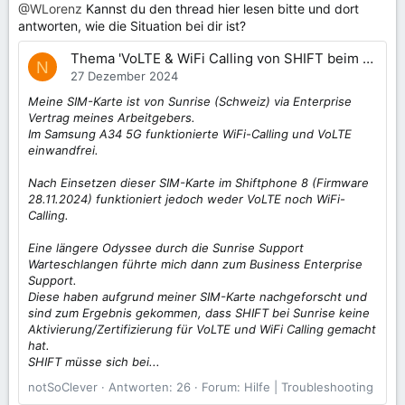
@WLorenz
Kannst du den thread hier lesen bitte und dort
antworten, wie die Situation bei dir ist?
Thema 'VoLTE & WiFi Calling von SHIFT beim Provider noch nicht zertifiziert'
N
27 Dezember 2024
Meine SIM-Karte ist von Sunrise (Schweiz) via Enterprise
Vertrag meines Arbeitgebers.
Im Samsung A34 5G funktionierte WiFi-Calling und VoLTE
einwandfrei.
Nach Einsetzen dieser SIM-Karte im Shiftphone 8 (Firmware
28.11.2024) funktioniert jedoch weder VoLTE noch WiFi-
Calling.
Eine längere Odyssee durch die Sunrise Support
Warteschlangen führte mich dann zum Business Enterprise
Support.
Diese haben aufgrund meiner SIM-Karte nachgeforscht und
sind zum Ergebnis gekommen, dass SHIFT bei Sunrise keine
Aktivierung/Zertifizierung für VoLTE und WiFi Calling gemacht
hat.
SHIFT müsse sich bei...
notSoClever
Antworten: 26
Forum:
Hilfe | Troubleshooting