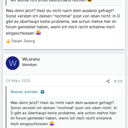
Was denn jetzt? Hast du nicht nach dem ausland gefragt?
Sonst versteh ich deinen "nochmal" post von oben nicht. In D
gibt es überhaupt keine probleme, wie schon mehre hier im
forum gemeldet haben, wenn ich mich recht entsinne mich
eingeschlossen
Dwain Zwerg
R
e
a
k
WLorenz
W
t
Member
i
o
n
24 März 2025
#129
e
n
Roever schrieb:
:
Was denn jetzt? Hast du nicht nach dem ausland gefragt?
Sonst versteh ich deinen "nochmal" post von oben nicht. In
D gibt es überhaupt keine probleme, wie schon mehre hier
im forum gemeldet haben, wenn ich mich recht entsinne
mich eingeschlossen