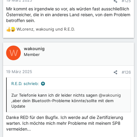
19 März 2025
#125
Storage Share - powered by Nextcloud
Mir kommt es irgendwie so vor, als würden fast ausschließlich
storage.shift-friends.community
Österreicher, die in ein anderes Land reisen, von dem Problem
betroffen sein.
WLorenz
,
wakounig
und
R.E.D.
R
e
a
k
wakounig
W
t
Member
i
o
n
19 März 2025
#126
e
n
R.E.D. schrieb:
:
Zur Telefonie kann ich dir leider nichts sagen
@wakounig
,aber dein Bluetooth-Probleme könnte/sollte mit dem
Update
Danke RED für den Bugfix. Ich werde auf die Zertifizierung
warten. Ich möchte mich mehr Probleme mit meinem SP8
vermeiden...