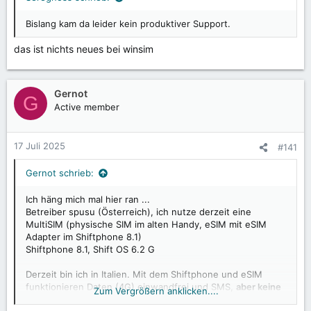
:
Bislang kam da leider kein produktiver Support.
das ist nichts neues bei winsim
Gernot
G
Active member
17 Juli 2025
#141
Gernot schrieb:
Ich häng mich mal hier ran ...
Betreiber spusu (Österreich), ich nutze derzeit eine
MultiSIM (physische SIM im alten Handy, eSIM mit eSIM
Adapter im Shiftphone 8.1)
Shiftphone 8.1, Shift OS 6.2 G
Derzeit bin ich in Italien. Mit dem Shiftphone und eSIM
funktionieren Daten (4G) einwandfrei und SMS,
aber keine
Zum Vergrößern anklicken....
Telefonie!