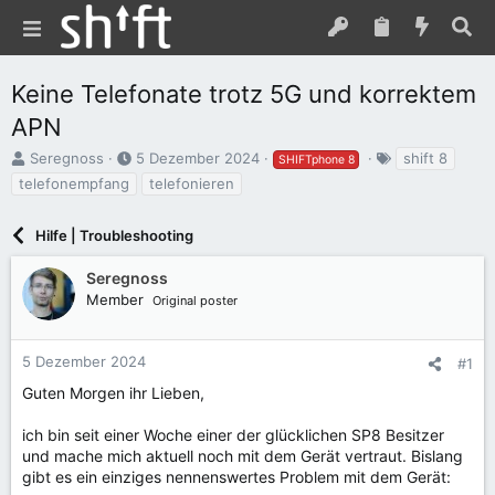
Keine Telefonate trotz 5G und korrektem
APN
E
E
S
Seregnoss
5 Dezember 2024
shift 8
SHIFTphone 8
r
r
c
telefonempfang
telefonieren
s
s
h
t
t
l
e
Hilfe | Troubleshooting
e
a
l
l
g
l
l
w
Seregnoss
e
t
o
Member
Original poster
r
a
r
m
t
e
5 Dezember 2024
#1
Guten Morgen ihr Lieben,
ich bin seit einer Woche einer der glücklichen SP8 Besitzer
und mache mich aktuell noch mit dem Gerät vertraut. Bislang
gibt es ein einziges nennenswertes Problem mit dem Gerät: