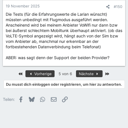
19 November 2025
#150
Die Tests (für die Erfahrungswerte die Larian wünscht)
müssten unbedingt mit Flugmodus ausgeführt werden.
Anscheinend wird bei meinem Anbieter VoWifi nur dann bzw
bei äußerst schlechtem Mobiltunk überhaupt aktiviert. (ob das
VoLTE-Symbol angezeigt wird, hängt auch von der Sim bzw
vom Anbieter ab, manchmal nur erkennbar an der
fortbestehenden Datenverbindung beim Telefonat)
ABER: was sagt denn der Support der beiden Provider?
Erste
Letzte
Vorherige
5 von 6
Nächste
Du musst dich einloggen oder registrieren, um hier zu antworten.
Facebook
Bluesky
WhatsApp
E-Mail
Link
Teilen: