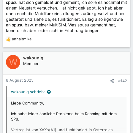
spusu hat sich gemeldet und gemeint, ich solle es nochmal mit
Gebe ich die physische SIM vom alten Handy ins
einem Neustart versuchen. Hat nicht geklappt. Ich hab aber
Shiftphone --> alles funktioniert einwandfrei!
dann noch die Mobilfunkeinstellungen zurückgesetzt und neu
Gebe ich den eSIM Adapter ins alte Handy --> alles
gestartet und siehe da, es funktioniert. Es lag also irgendwie
funktioniert einwandfrei am alten Handy
an spusu bzw. meiner MultiSIM. Was spusu gemacht hat,
konnte ich aber leider nicht in Erfahrung bringen.
Das bedeutet also, dass im Roaming-Fall irgendwas
zwischen eSIM (Adapter) und Shiftphone nicht hinzuhauen
anhaltmike
R
scheint ...
e
a
Ich habe bereits Supportanfragen diesbezüglich bei Shift
k
wakounig
und bei meinem Betreiber spusu gemacht. Sobald ich was
W
t
Member
von diesen höre, poste ich hier.
i
o
Aber ich hoffe, dass vielleicht "auf kurzem Weg" jemand
n
8 August 2025
#142
von Shift sich dazu äußern könnte
?
e
n
wakounig schrieb:
Danke und liebe Grüße
:
Gernot
Liebe Community,
ich habe leider ähnliche Probleme beim Roaming mit dem
SP8.
Vertrag ist von XoXo(A1) und funktioniert in Österreich