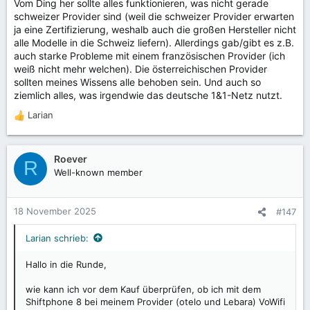
Vom Ding her sollte alles funktionieren, was nicht gerade
schweizer Provider sind (weil die schweizer Provider erwarten
ja eine Zertifizierung, weshalb auch die großen Hersteller nicht
alle Modelle in die Schweiz liefern). Allerdings gab/gibt es z.B.
auch starke Probleme mit einem französischen Provider (ich
weiß nicht mehr welchen). Die österreichischen Provider
sollten meines Wissens alle behoben sein. Und auch so
ziemlich alles, was irgendwie das deutsche 1&1-Netz nutzt.
Larian
R
e
a
k
Roever
R
t
Well-known member
i
o
n
18 November 2025
#147
e
n
Larian schrieb:
:
Hallo in die Runde,
wie kann ich vor dem Kauf überprüfen, ob ich mit dem
Shiftphone 8 bei meinem Provider (otelo und Lebara) VoWifi