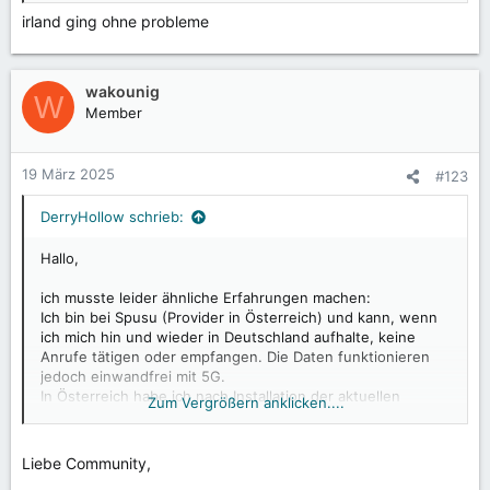
irland ging ohne probleme
wakounig
W
Member
19 März 2025
#123
DerryHollow schrieb:
Hallo,
ich musste leider ähnliche Erfahrungen machen:
Ich bin bei Spusu (Provider in Österreich) und kann, wenn
ich mich hin und wieder in Deutschland aufhalte, keine
Anrufe tätigen oder empfangen. Die Daten funktionieren
jedoch einwandfrei mit 5G.
In Österreich habe ich nach Installation der aktuellen
Zum Vergrößern anklicken....
Updates keine Probleme mit dem Telefonieren, auch die
Telefonie nach Deutschland funktioniert in Österreich
einwandfrei.
Liebe Community,
Ich habe auf der zweiten SIM-Karte einen Tarif bei der