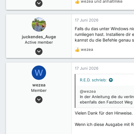
15 Januar 2025
wezea
und
anhaltmike
R
2.532
e
a
k
17 Juni 2026
t
Falls du das unter Windows ni
i
rumliegen hast. Installiere di
o
juckendes_Auge
kannst du die Befehle genau s
n
Active member
e
3 Dezember 2025
wezea
R
n
58
e
:
a
49
k
17 Juni 2026
W
Heidelberg
t
i
R.E.D. schrieb:
o
wezea
n
Member
@wezea
e
In der Anleitung die du verli
4 Januar 2019
n
ebenfalls den Fastboot Weg 
20
:
Vielen Dank für den Hinweise.
Wenn ich diese Ausgabe mit Ro