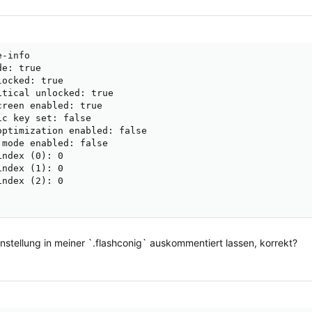
-info

e: true

ocked: true

tical unlocked: true

reen enabled: true

c key set: false

ptimization enabled: false

mode enabled: false

ndex (0): 0

ndex (1): 0

ndex (2): 0

nstellung in meiner `.flashconig` auskommentiert lassen, korrekt?