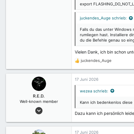
export FLASHING_DO_NOT_
juckendes_Auge schrieb:
Falls du das unter Windows n
rumliegen hast. Installiere 
du die Befehle genau so eing
Vielen Dank, ich bin schon un
juckendes_Auge
R
e
a
k
17 Juni 2026
t
i
wezea schrieb:
o
R.E.D.
n
Well-known member
Kann ich bedenkenlos diese E
e
15 Januar 2025
n
Dazu kann ich persönlich leid
2.532
:
17 Juni 2026