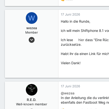
R
e
a
k
17 Juni 2026
W
t
Hallo in die Runde,
i
o
wezea
ich will mein Shiftphone 8.1 v
n
Member
e
4 Januar 2019
Ich lese
hier
dass "Eine Rüc
n
20
zurücksetze.
:
Habt ihr da einen Link für mic
Vielen Dank!
17 Juni 2026
@wezea
In der Anleitung die du verlin
R.E.D.
ebenfalls den Fastboot Weg n
Well-known member