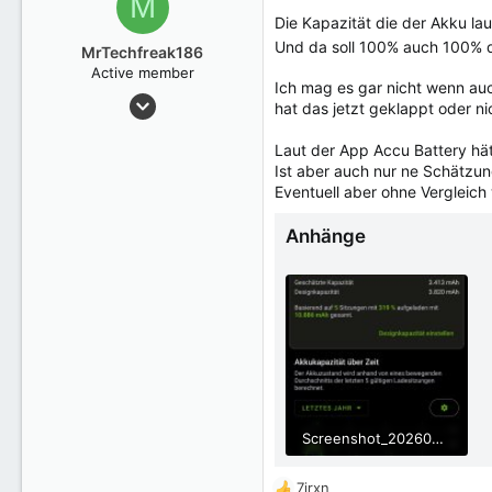
M
t
Die Kapazität die der Akku laut
i
Und da soll 100% auch 100% d
o
MrTechfreak186
n
Active member
Ich mag es gar nicht wenn a
e
29 Januar 2019
n
hat das jetzt geklappt oder ni
84
:
Laut der App Accu Battery hä
Ist aber auch nur ne Schätzu
Eventuell aber ohne Vergleich
Anhänge
Screenshot_20260602-135637_AccuBattery~2.jpg
567,7 KB · Aufrufe: 71
7irxn