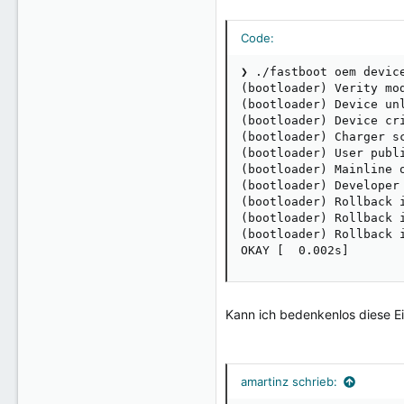
Code:
❯ ./fastboot oem device
(bootloader) Verity mod
(bootloader) Device unl
(bootloader) Device cri
(bootloader) Charger sc
(bootloader) User publi
(bootloader) Mainline o
(bootloader) Developer 
(bootloader) Rollback i
(bootloader) Rollback i
(bootloader) Rollback i
OKAY [  0.002s]
Kann ich bedenkenlos diese Ei
amartinz schrieb: