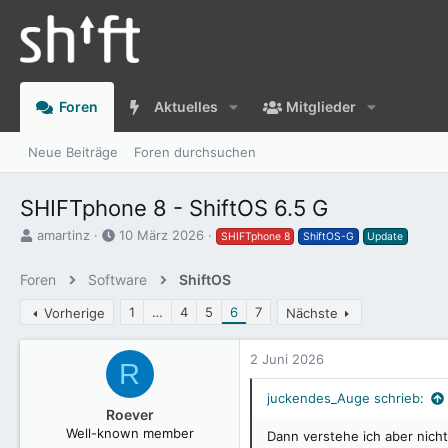
Foren
Aktuelles
Mitglieder
Neue Beiträge
Foren durchsuchen
SHIFTphone 8 - ShiftOS 6.5 G
E
E
amartinz
10 März 2026
SHIFTphone 8
ShiftOS-G
Update
r
r
s
s
Foren
Software
ShiftOS
t
t
e
e
1
…
4
5
6
7
Vorherige
Nächste
l
l
l
l
2 Juni 2026
e
t
R
r
a
m
juckendes_Auge schrieb:
Roever
Well-known member
Dann verstehe ich aber nicht,