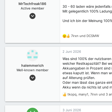
o
MrTechfreak186
30 - 60 laden wäre jedenfalls
n
Active member
Mit gelegentlich 100% Ladung
e
29 Januar 2019
n
84
Und ich bin der Meinung 100
:
7irxn
und
DCSMW
R
e
a
k
2 Juni 2026
t
Was sind 100% der nutzbaren K
i
welcher Restkapazität? Bei wel
o
halemmerich
Akkuangaben in Prozent sind i
n
Well-known member
etwas kaputt ist. Wenn man 
e
4 Oktober 2024
auf Alterung prüfen.
n
951
Oder man lässt das ganze einf
:
Akku wenn da nichts ist und m
tkopq
,
many1
,
7irxn
und 3 a
R
e
a
k
3 Juni 2026