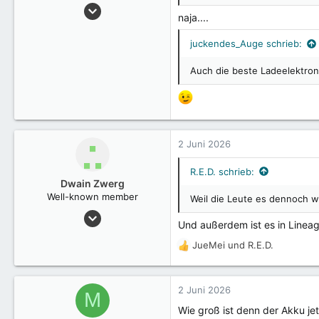
26 Juli 2018
naja....
1.097
juckendes_Auge schrieb:
Auch die beste Ladeelektron
2 Juni 2026
R.E.D. schrieb:
Dwain Zwerg
Well-known member
Weil die Leute es dennoch w
6 März 2023
Und außerdem ist es in Lineag
3.105
JueMei
und
R.E.D.
R
e
a
k
2 Juni 2026
M
t
Wie groß ist denn der Akku jet
i