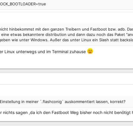
LOCK_BOOTLOADER=true
icht hinbekommst mit den ganzen Treibern und Fastboot bzw. adb. Das g
dir eine etwas bekanntere distribution und dann dazu noch das Paket "an
eben wie unter Windows. Außer das unter Linux ein Slash statt backsla
ter Linux unterwegs und im Terminal zuhause
instellung in meiner `.flashconig` auskommentiert lassen, korrekt?
er nichts sagen ,da ich den Fastboot Weg bisher noch nicht benötigt