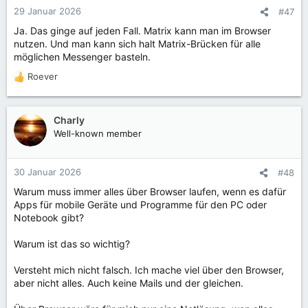
29 Januar 2026
#47
Ja. Das ginge auf jeden Fall. Matrix kann man im Browser
nutzen. Und man kann sich halt Matrix-Brücken für alle
möglichen Messenger basteln.
Roever
R
e
a
k
Charly
t
Well-known member
i
o
n
30 Januar 2026
#48
e
Warum muss immer alles über Browser laufen, wenn es dafür
n
Apps für mobile Geräte und Programme für den PC oder
:
Notebook gibt?
Warum ist das so wichtig?
Versteht mich nicht falsch. Ich mache viel über den Browser,
aber nicht alles. Auch keine Mails und der gleichen.