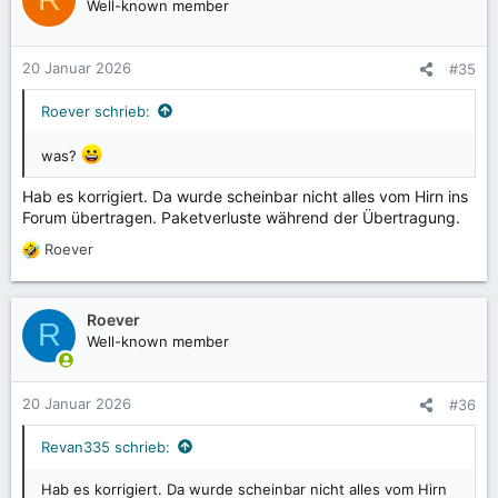
Well-known member
20 Januar 2026
#35
Roever schrieb:
was?
Hab es korrigiert. Da wurde scheinbar nicht alles vom Hirn ins
Forum übertragen. Paketverluste während der Übertragung.
Roever
R
e
a
k
Roever
R
t
Well-known member
i
o
n
20 Januar 2026
#36
e
n
Revan335 schrieb:
:
Hab es korrigiert. Da wurde scheinbar nicht alles vom Hirn