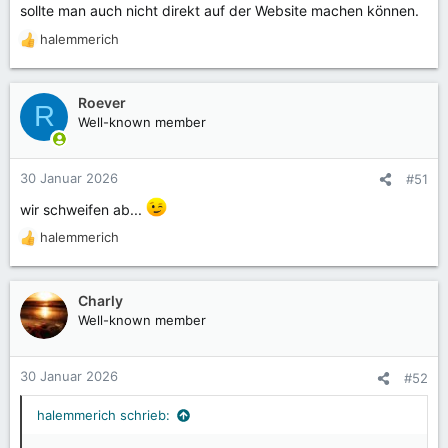
sollte man auch nicht direkt auf der Website machen können.
halemmerich
R
e
a
k
Roever
R
t
Well-known member
i
o
n
30 Januar 2026
#51
e
n
wir schweifen ab...
:
halemmerich
R
e
a
k
Charly
t
Well-known member
i
o
n
30 Januar 2026
#52
e
n
halemmerich schrieb:
: