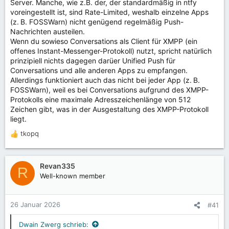
Server. Manche, wie z.B. der, der standardmäßig in ntfy
voreingestellt ist, sind Rate-Limited, weshalb einzelne Apps
(z. B. FOSSWarn) nicht genügend regelmäßig Push-
Nachrichten austeilen.
Wenn du sowieso Conversations als Client für XMPP (ein
offenes Instant-Messenger-Protokoll) nutzt, spricht natürlich
prinzipiell nichts dagegen darüer Unified Push für
Conversations und alle anderen Apps zu empfangen.
Allerdings funktioniert auch das nicht bei jeder App (z. B.
FOSSWarn), weil es bei Conversations aufgrund des XMPP-
Protokolls eine maximale Adresszeichenlänge von 512
Zeichen gibt, was in der Ausgestaltung des XMPP-Protokoll
liegt.
tkopq
R
e
a
k
Revan335
R
t
Well-known member
i
o
n
26 Januar 2026
#41
e
n
Dwain Zwerg schrieb: