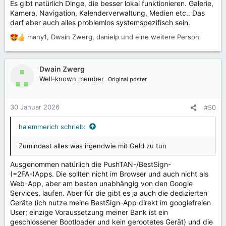
Es gibt natürlich Dinge, die besser lokal funktionieren. Galerie,
Kamera, Navigation, Kalenderverwaltung, Medien etc.. Das
darf aber auch alles problemlos systemspezifisch sein.
many1
,
Dwain Zwerg
,
danielp
und eine weitere Person
R
e
a
k
Dwain Zwerg
t
Well-known member
Original poster
i
o
n
30 Januar 2026
#50
e
n
halemmerich schrieb:
:
Zumindest alles was irgendwie mit Geld zu tun
Ausgenommen natürlich die PushTAN-/BestSign-
(=2FA-)Apps. Die sollten nicht im Browser und auch nicht als
Web-App, aber am besten unabhängig von den Google
Services, laufen. Aber für die gibt es ja auch die dedizierten
Geräte (ich nutze meine BestSign-App direkt im googlefreien
User; einzige Voraussetzung meiner Bank ist ein
geschlossener Bootloader und kein gerootetes Gerät) und die