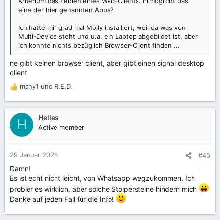
Kriterium das Fehlen eines Web-Clients. Ermöglicht das
eine der hier genannten Apps?
Ich hatte mir grad mal Molly installiert, weil da was von
Multi-Device steht und u.a. ein Laptop abgebildet ist, aber
ich konnte nichts bezüglich Browser-Client finden ...
ne gibt keinen browser client, aber gibt einen signal desktop
client
many1
und
R.E.D.
R
e
a
k
Helles
H
t
Active member
i
o
n
29 Januar 2026
#45
e
Damn!
n
Es ist echt nicht leicht, von Whatsapp wegzukommen. Ich
:
probier es wirklich, aber solche Stolpersteine hindern mich
Danke auf jeden Fall für die Info!