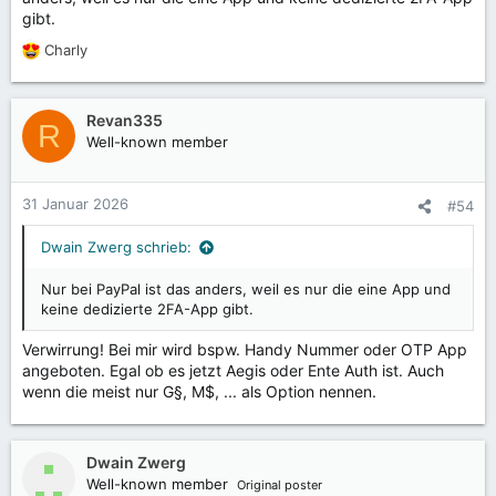
gibt.
Charly
R
e
a
k
Revan335
R
t
Well-known member
i
o
n
31 Januar 2026
#54
e
n
Dwain Zwerg schrieb:
:
Nur bei PayPal ist das anders, weil es nur die eine App und
keine dedizierte 2FA-App gibt.
Verwirrung! Bei mir wird bspw. Handy Nummer oder OTP App
angeboten. Egal ob es jetzt Aegis oder Ente Auth ist. Auch
wenn die meist nur G§, M$, ... als Option nennen.
Dwain Zwerg
Well-known member
Original poster