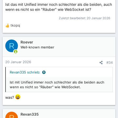
Ist das mit Unified immer noch schlechter als die beiden, auch
wenn es nicht so ein "Räuber" wie WebSocket ist?
Zuletzt bearbeitet:
20 Januar 2026
tkopq
R
e
a
k
Roever
R
t
Well-known member
i
o
n
20 Januar 2026
#34
e
n
Revan335 schrieb:
:
Ist mit Unified immer noch schlechter als die beiden auch
wenn es nicht so "Räuber" wie WebSocket.
was?
Revan335
R