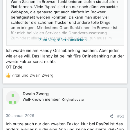
Wenn Sachen im Browser funktionieren laufen sie auf allen
Plattformen. Viele "Apps" sind eh nur noch dünn verpackte
WebApps, die genauso gut auch einfach im Browser
bereitgestellt werden könnten. Da kann man aber viel
schlechter die schönen Tracker und andere tolle Dinge
unterbringen. Mindestens Grundfunktionen im Browser ist
für mich bei vielen Services die Grundvoraussetzung.
Zumindest alles was irgendwie mit Geld zu tun muss im
Zum Vergrößern anklicken....
Browser gehen, da mein Hauptgerät eben nicht mein
Telefon, sondern ein Linux PC ist. Wenn es eine gut
Ich würde nie am Handy Onlinebanking machen. Aber jeder
funktionierende App ohne Tracker und Abhängigkeiten zu
wie er es will. Das Handy ist bei mir fürs Onlinebanking nur der
bspw. den PlayServices gibt nehme ich die gerne fürs
zweite Faktor sonst nichts.
Handy. Wenn eine Dienstleistung nicht zumindest
OT Ende.
grundsätzlich ohne App funktioniert bin ich für die als
zahlender Kunde raus.
7irxn
und
Dwain Zwerg
R
Es gibt natürlich Dinge, die besser lokal funktionieren.
e
Galerie, Kamera, Navigation, Kalenderverwaltung, Medien
a
etc.. Das darf aber auch alles problemlos systemspezifisch
k
Dwain Zwerg
sein.
t
Well-known member
Original poster
i
o
n
30 Januar 2026
#53
e
Ich nutze auch nur den zweiten Faktor. Nur bei PayPal ist das
n
anders, weil es nur die eine App und keine dedizierte 2FA-App
: