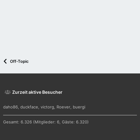
Off-Topic
Zurzeit aktive Besucher
daho86
duckface
victorg
Roever
buergi
Gesamt: 6.326 (Mitglieder: 6, Gäste: 6.320)