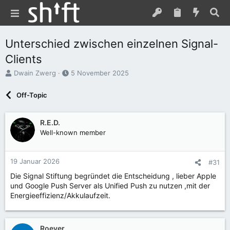
Unterschied zwischen einzelnen Signal-
Clients
E
E
Dwain Zwerg
5 November 2025
r
r
s
s
Off-Topic
t
t
e
e
l
l
R.E.D.
l
l
Well-known member
e
t
r
a
m
19 Januar 2026
#31
Die Signal Stiftung begründet die Entscheidung , lieber Apple
und Google Push Server als Unified Push zu nutzen ,mit der
Energieeffizienz/Akkulaufzeit.
Roever